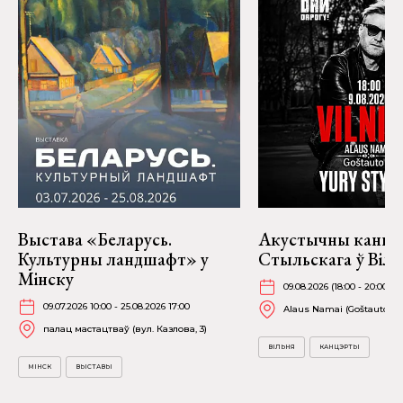
Выстава «Беларусь.
Акустычны канц
Культурны ландшафт» у
Стыльскага ў Віль
Мінску
09.08.2026 (18:00 - 20:00)
09.07.2026 10:00 - 25.08.2026 17:00
Alaus Namai (Goštauto 8)
палац мастацтваў (вул. Казлова, 3)
ВІЛЬНЯ
КАНЦЭРТЫ
МІНСК
ВЫСТАВЫ