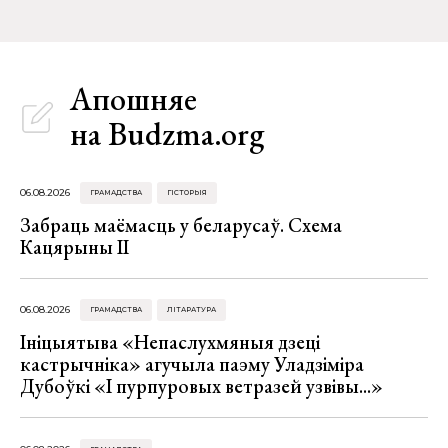
Апошняе
на Budzma.org
06.08.2026
ГРАМАДСТВА
ГІСТОРЫЯ
Забраць маёмасць у беларусаў. Схема
Кацярыны ІІ
06.08.2026
ГРАМАДСТВА
ЛІТАРАТУРА
Ініцыятыва «Непаслухмяныя дзеці
кастрычніка» агучыла паэму Уладзіміра
Дубоўкі «І пурпуровых ветразей узвівы...»