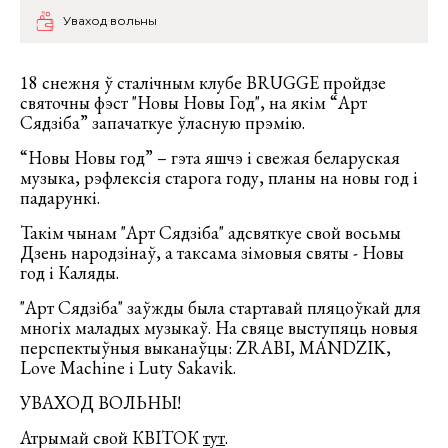
Уваход вольны
18 снежня ў сталічным клубе BRUGGE пройдзе
святочны фэст "Новы Новы Год", на якім “Арт
Сядзіба” запачаткуе ўласную прэмію.
“Новы Новы год” – гэта яшчэ і свежая беларуская
музыка, рэфлексія старога году, планы на новы год і
падарункі.
Такім чынам "Арт Сядзіба" адсвяткуе свой восьмы
Дзень народзінаў, а таксама зімовыя святы - Новы
год і Каляды.
"Арт Сядзіба" заўжды была стартавай пляцоўкай для
многіх маладых музыкаў. На свяце выступяць новыя
перспектыўныя выканаўцы: ZRABI, MANDZIK,
Love Machine i Luty Sakavik.
УВАХОД ВОЛЬНЫ!
Атрымай свой КВІТОК
тут
.