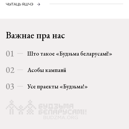
ЧЫТАЦЬ ЯШЧЭ
Важнае пра нас
01
Што такое «Будзьма беларусамі!»
02
Асобы кампаніі
03
Усе праекты «Будзьма!»