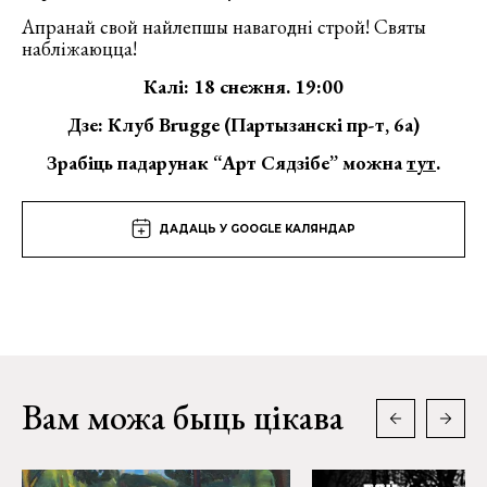
Апранай свой найлепшы навагодні строй! Святы
набліжаюцца!
Калі: 18 снежня. 19:00
Дзе: Клуб Brugge (Партызанскі пр-т, 6а)
Зрабіць падарунак “Арт Сядзібе” можна
тут
.
ДАДАЦЬ У GOOGLE КАЛЯНДАР
Вам можа быць цікава