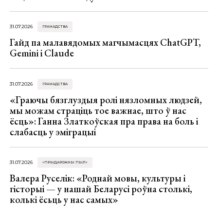
31.07.2026
ГРАМАДСТВА
Гайд па малавядомых магчымасцях ChatGPT,
Gemini і Claude
31.07.2026
ГРАМАДСТВА
«Граючы бязглуздыя ролі нязломных людзей,
мы можам страціць тое важнае, што ў нас
ёсць»: Ганна Златкоўская пра права на боль і
слабасць у эміграцыі
31.07.2026
«ПРЫДАРОЖНЫ ПЫЛ»
Валера Руселік: «Роднай мовы, культуры і
гісторыі — у нашай Беларусі роўна столькі,
колькі ёсьць у нас самых»