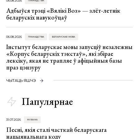
06.08.2026
ГРАМАДСТВА
Адбыўся трэці «Вялікі Воз» — злёт-летнік
беларускіх навукоўцаў
06.08.2026
ГРАМАДСТВА
БЕЛАРУСКАЯ МОВА
Інстытут беларускае мовы запусціў незалежны
«Корпус беларускіх тэкстаў», які збірае
лексіку, якая не трапляе ў афіцыйныя базы
праз цэнзуру
ЧЫТАЦЬ ЯШЧЭ
Папулярнае
31.07.2026
МУЗЫКА
Песні, якія сталі часткай беларускага
нацыянальнага коду