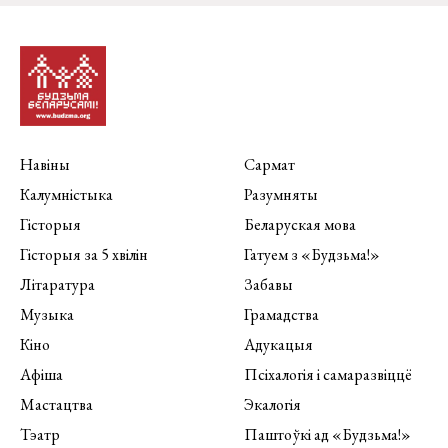
Навіны
Сармат
Калумністыка
Разумняты
Гісторыя
Беларуская мова
Гісторыя за 5 хвілін
Гатуем з «Будзьма!»
Літаратура
Забавы
Музыка
Грамадства
Кіно
Адукацыя
Афіша
Псіхалогія і самаразвіццё
Мастацтва
Экалогія
Тэатр
Паштоўкі ад «Будзьма!»