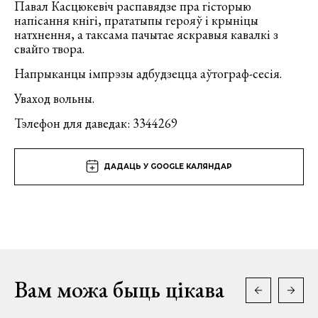
Павал Касцюкевіч распавядзе пра гісторыю
напісання кнігі, прататыпы герояў і крыніцы
натхнення, а таксама пачытае яскравыя кавалкі з
свайго твора.
Напрыканцы імпрэзы адбудзецца аўтограф-сесія.
Уваход вольны.
Тэлефон для даведак: 3344269
ДАДАЦЬ У GOOGLE КАЛЯНДАР
Вам можа быць цікава