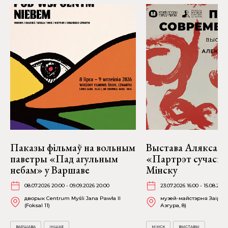
Паказы фільмаў на вольным
Выстава Аляксан
паветры «Пад агульным
«Партрэт сучасні
небам» у Варшаве
Мінску
08.07.2026 20:00 - 09.09.2026 20:00
23.07.2026 16:00 - 15.08.2026
дворык Centrum Myśli Jana Pawła II
музей-майстэрня Заіра А
(Foksal 11)
Азгура, 8)
ВАРШАВА
ІНШАЕ
МІНСК
ВЫСТАВЫ