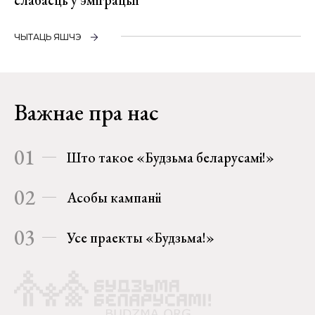
ЧЫТАЦЬ ЯШЧЭ
Важнае пра нас
01
Што такое «Будзьма беларусамі!»
02
Асобы кампаніі
03
Усе праекты «Будзьма!»