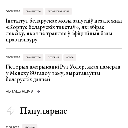
06.08.2026
ГРАМАДСТВА
БЕЛАРУСКАЯ МОВА
Інстытут беларускае мовы запусціў незалежны
«Корпус беларускіх тэкстаў», які збірае
лексіку, якая не трапляе ў афіцыйныя базы
праз цэнзуру
05.08.2026
ГРАМАДСТВА
ГІСТОРЫЯ
АСОБА
Гісторыя амэрыканкі Рут Уолер, якая памерла
ў Менску 80 гадоў таму, выратаваўшы
беларускіх дзяцей
ЧЫТАЦЬ ЯШЧЭ
Папулярнае
31.07.2026
МУЗЫКА