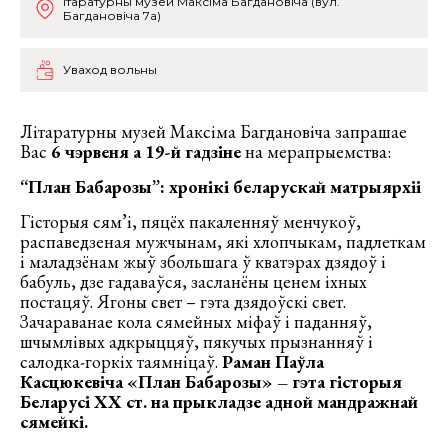
ітаратурны музей Максіма Багдановіча (вул.
Багдановіча 7а)
Уваход вольны
Літаратурны музей Максіма Багдановіча запрашае
Вас
6 чэрвеня а 19-й гадзіне
на мерапрыемства:
“План Бабарозы”: хронікі беларускай матрыярхіі
Гісторыя сям’і, пяцёх пакаленняў менчукоў,
распаведзеная мужчынам, які хлопчыкам, падлеткам
і маладзёнам жыў збольшага ў кватэрах дзядоў і
бабуль, дзе гадаваўся, засланёны ценем іхных
постацяў. Ягоны свет – гэта дзядоўскі свет.
Зачараванае кола сямейных міфаў і паданняў,
шчымлівых адкрыццяў, пякучых прызнанняў і
салодка-горкіх таямніцаў.
Раман Паўла
Касцюкевіча «План Бабарозы» – гэта гісторыя
Беларусі ХХ ст. на прыкладзе адной мандражнай
сямейкі.