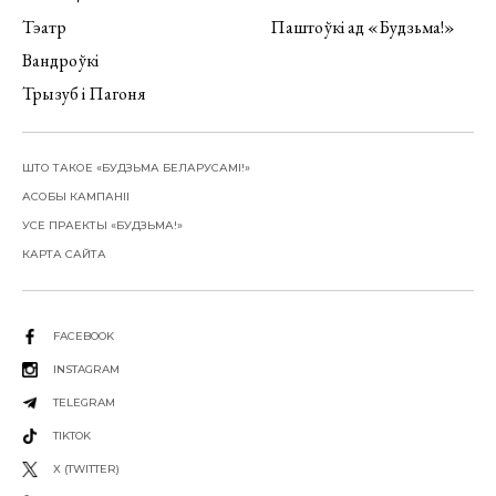
Тэатр
Паштоўкі ад «Будзьма!»
Вандроўкі
Трызуб і Пагоня
ШТО ТАКОЕ «БУДЗЬМА БЕЛАРУСАМІ!»
АСОБЫ КАМПАНІІ
УСЕ ПРАЕКТЫ «БУДЗЬМА!»
КАРТА САЙТА
FACEBOOK
INSTAGRAM
TELEGRAM
TIKTOK
X (TWITTER)