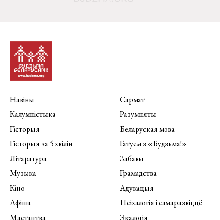
Навіны
Сармат
Калумністыка
Разумняты
Гісторыя
Беларуская мова
Гісторыя за 5 хвілін
Гатуем з «Будзьма!»
Літаратура
Забавы
Музыка
Грамадства
Кіно
Адукацыя
Афіша
Псіхалогія і самаразвіццё
Мастацтва
Экалогія