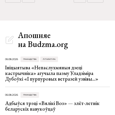
Апошняе
на Budzma.org
06.08.2026
ГРАМАДСТВА
ЛІТАРАТУРА
Ініцыятыва «Непаслухмяныя дзеці
кастрычніка» агучыла паэму Уладзіміра
Дубоўкі «І пурпуровых ветразей узвівы...»
06.08.2026
ГРАМАДСТВА
Адбыўся трэці «Вялікі Воз» — злёт-летнік
беларускіх навукоўцаў