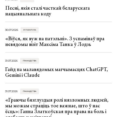
Песні, якія сталі часткай беларускага
нацыянальнага коду
30.07.2026
ЛІТАРАТУРА
«Віўся, як вуж на патэльні». З успамінаў пра
невядомы візіт Максіма Танка ў Лодзь
31.07.2026
ГРАМАДСТВА
Гайд па малавядомых магчымасцях ChatGPT,
Gemini і Claude
31.07.2026
ГРАМАДСТВА
«Граючы бязглуздыя ролі нязломных людзей,
мы можам страціць тое важнае, што ў нас
ёсць»: Ганна Златкоўская пра права на боль і
слабасць у эміграцыі