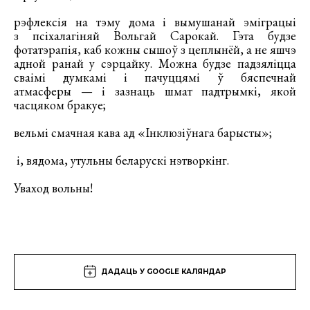
рэфлексія на тэму дома і вымушанай эміграцыі
з псіхалагіняй Вольгай Сарокай. Гэта будзе
фотатэрапія, каб кожны сышоў з цеплынёй, а не яшчэ
адной ранай у сэрцайку. Можна будзе падзяліцца
сваімі думкамі і пачуццямі ў бяспечнай
атмасферы — і зазнаць шмат падтрымкі, якой
часцяком бракуе;
вельмі смачная кава ад «Інклюзіўнага барысты»;
і, вядома, утульны беларускі нэтворкінг.
Уваход вольны!
ДАДАЦЬ У GOOGLE КАЛЯНДАР