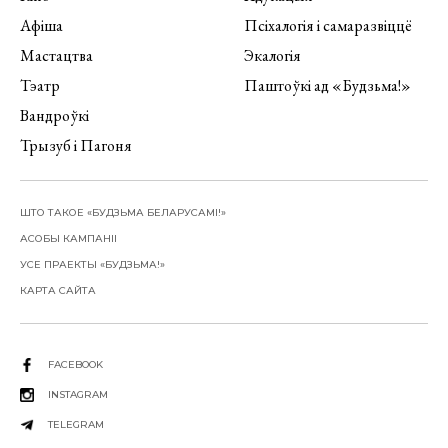
Афіша
Псіхалогія і самаразвіццё
Мастацтва
Экалогія
Тэатр
Паштоўкі ад «Будзьма!»
Вандроўкі
Трызуб і Пагоня
ШТО ТАКОЕ «БУДЗЬМА БЕЛАРУСАМІ!»
АСОБЫ КАМПАНІІ
УСЕ ПРАЕКТЫ «БУДЗЬМА!»
КАРТА САЙТА
FACEBOOK
INSTAGRAM
TELEGRAM