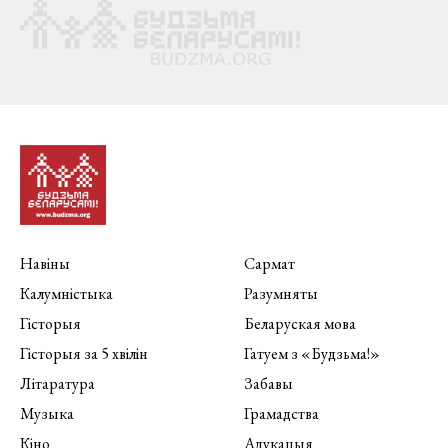
Навіны
Сармат
Калумністыка
Разумняты
Гісторыя
Беларуская мова
Гісторыя за 5 хвілін
Гатуем з «Будзьма!»
Літаратура
Забавы
Музыка
Грамадства
Кіно
Адукацыя