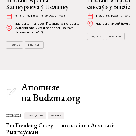
Кашкурэвіча ў Полацку
сэнсаў» у Віцебску
20.05.2026 10:00 - 30.04.2027 18:00
15.07.2026 15:00 - 20.09.2026
мастацкая галерэя Полацкага гісторыка-
мастацкі музей (вул. Лені
культурнага музея-запаведніка (вул.
Стралецкая, 4A-4)
ВІЦЕБСК
ВЫСТАВЫ
ПОЛАЦК
ВЫСТАВЫ
Апошняе
на Budzma.org
07.08.2026
ГРАМАДСТВА
МУЗЫКА
I’m Freaking Crazy — новы сінгл Анастасіі
Рыдлеўскай