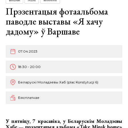
ВАРШАВА
ІНШАЕ
ВЕЧАРЫНЫ
Прэзентацыя фотаальбома
паводле выставы «Я хачу
дадому» ў Варшаве
07.04.2023
18:30 - 20:00
Беларускі Моладзевы Хаб (plac Konstytucji 6)
Бясплатнае
У пятніцу, 7 красавіка, у Беларускім Моладзевы
Хабе — прэзентацыя альбома «Take Minsk home»