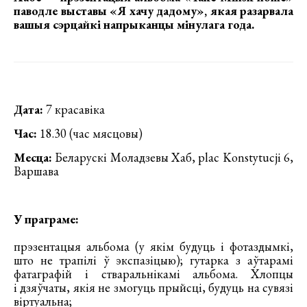
паводле выставы «Я хачу дадому», якая разарвала
вашыя сэрцайкі напрыканцы мінулага года.
Дата:
7 красавіка
Час:
18.30 (час мясцовы)
Месца:
Беларускі Моладзевы Хаб, plac Konstytucji 6,
Варшава
У праграме:
прэзентацыя альбома (у якім будуць і фотаздымкі,
што не трапілі ў экспазіцыю); гутарка з аўтарамі
фатаграфій і стваральнікамі альбома. Хлопцы
і дзяўчаты, якія не змогуць прыйсці, будуць на сувязі
віртуальна;