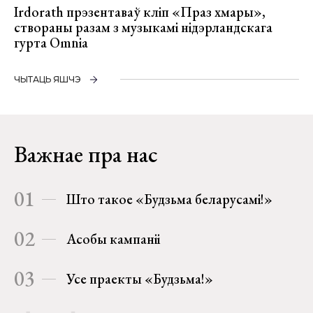
Irdorath прэзентаваў кліп «Праз хмары»,
створаны разам з музыкамі нідэрландскага
гурта Omnia
ЧЫТАЦЬ ЯШЧЭ
Важнае пра нас
01
Што такое «Будзьма беларусамі!»
02
Асобы кампаніі
03
Усе праекты «Будзьма!»