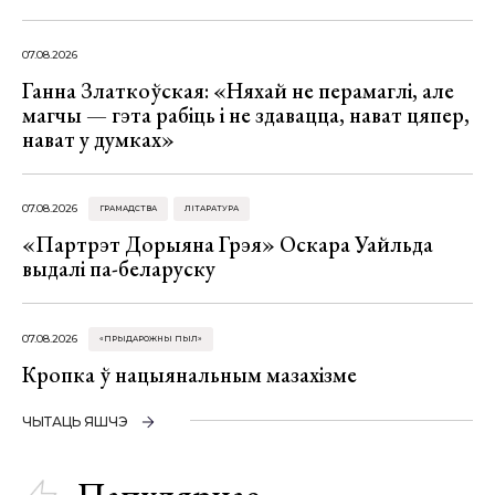
07.08.2026
Ганна Златкоўская: «Няхай не перамаглі, але
магчы — гэта рабіць і не здавацца, нават цяпер,
нават у думках»
07.08.2026
ГРАМАДСТВА
ЛІТАРАТУРА
«Партрэт Дорыяна Грэя» Оскара Уайльда
выдалі па-беларуску
07.08.2026
«ПРЫДАРОЖНЫ ПЫЛ»
Кропка ў нацыянальным мазахізме
ЧЫТАЦЬ ЯШЧЭ