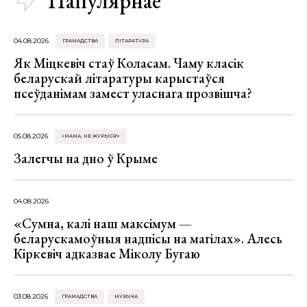
Папулярнае
04.08.2026
ГРАМАДСТВА
ЛІТАРАТУРА
Як Міцкевіч стаў Коласам. Чаму класік
беларускай літаратуры карыстаўся
псеўданімам замест уласнага прозвішча?
05.08.2026
«МАМА, НЕ ЖУРЫСЯ!»
Залегчы на дно ў Крыме
04.08.2026
«Сумна, калі наш максімум —
беларускамоўныя надпісы на магілах». Алесь
Кіркевіч адказвае Міколу Бугаю
03.08.2026
ГРАМАДСТВА
МУЗЫКА