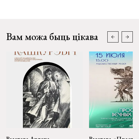
Вам можа быць цікава
Выстава Арлена
Выстава «Прастор