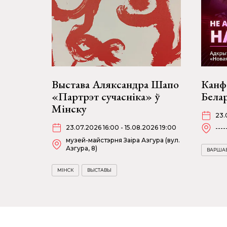
Выстава Аляксандра Шапо
Канф
«Партрэт сучасніка» ў
Бела
Мінску
23.
23.07.2026 16:00 - 15.08.2026 19:00
----
музей-майстэрня Заіра Азгура (вул.
Азгура, 8)
ВАРША
МІНСК
ВЫСТАВЫ