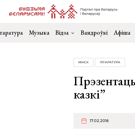
таратура
Музыка
Відэа
Вандроўкі
Афіша
МІНСК
ЛІТАРАТУРА
Прэзентацы
казкi”
17.02.2016