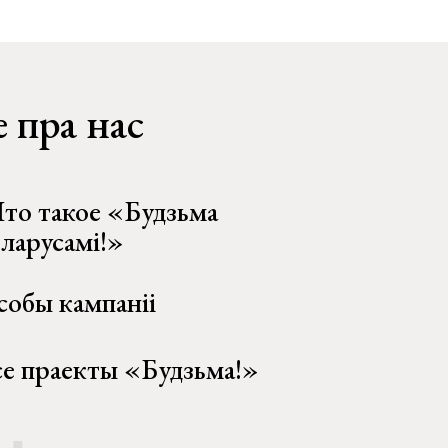
 пра нас
то такое «Будзьма
еларусамі!»
собы кампаніі
се праекты «Будзьма!»