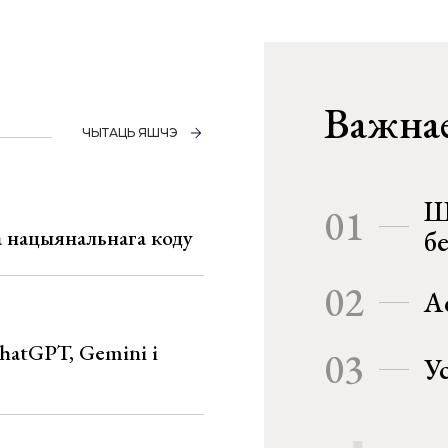
Важнае
ЧЫТАЦЬ ЯШЧЭ
Ш
01
га нацыянальнага коду
б
02
А
hatGPT, Gemini і
03
У