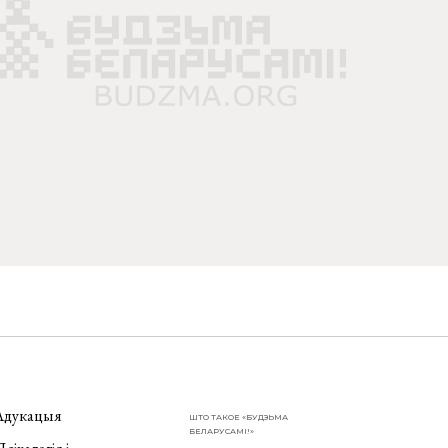
Адукацыя
ШТО ТАКОЕ «БУДЗЬМА
БЕЛАРУСАМІ!»