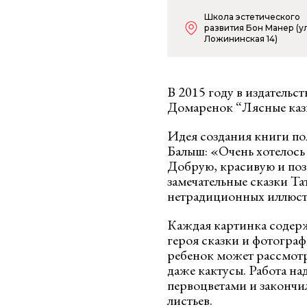
Школа эстетического
развития Бон Манер (ул
Ложининская 14)
В 2015 году в издательс
Домаренок “Лясные казк
Идея создания книги по
Балыш: «Очень хотелось 
Добрую, красивую и по
замечательные сказки Т
нетрадиционных иллюс
Каждая картинка содерж
героя сказки и фотогра
ребенок может рассмотр
даже кактусы. Работа на
первоцветами и закончи
листьев.