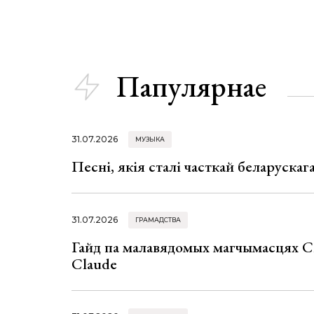
Папулярнае
31.07.2026
МУЗЫКА
Песні, якія сталі часткай беларуска
31.07.2026
ГРАМАДСТВА
Гайд па малавядомых магчымасцях C
Claude