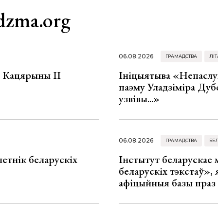
dzma.org
06.08.2026
ГРАМАДСТВА
ЛІТ
а Кацярыны ІІ
Ініцыятыва «Непаслу
паэму Уладзіміра Дуб
узвівы...»
06.08.2026
ГРАМАДСТВА
БЕ
летнік беларускіх
Інстытут беларускае
беларускіх тэкстаў», я
афіцыйныя базы праз