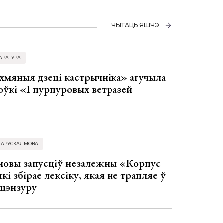
ЧЫТАЦЬ ЯШЧЭ
АРАТУРА
хмяныя дзеці кастрычніка» агучыла
оўкі «І пурпуровых ветразей
ЛАРУСКАЯ МОВА
 мовы запусціў незалежны «Корпус
кі збірае лексіку, якая не трапляе ў
 цэнзуру