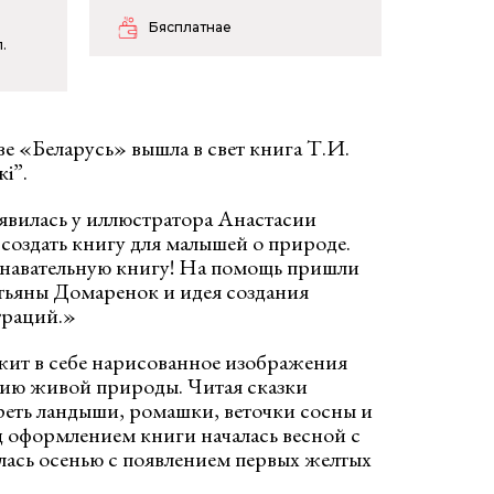
Бясплатнае
.
тве «Беларусь» вышла в свет книга Т.И.
i”.
явилась у иллюстратора Анастасии
создать книгу для малышей о природе.
знавательную книгу! На помощь пришли
атьяны Домаренок и идея создания
траций.»
ит в себе нарисованное изображения
фию живой природы. Читая сказки
еть ландыши, ромашки, веточки сосны и
д оформлением книги началась весной с
лась осенью с появлением первых желтых