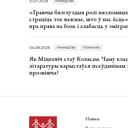
31.07.2026
ГРАМАДСТВА
«Граючы бязглуздыя ролі нязломны
страціць тое важнае, што ў нас ёсць
пра права на боль і слабасць у эмігра
04.08.2026
ГРАМАДСТВА
ЛІТАРАТУРА
Як Міцкевіч стаў Коласам. Чаму клас
літаратуры карыстаўся псеўданімам 
прозвішча?
Навіны