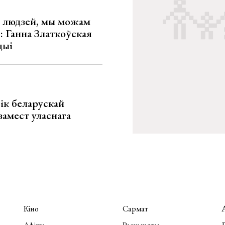
х людзей, мы можам
»: Ганна Златкоўская
цыі
ік беларускай
замест уласнага
Кіно
Сармат