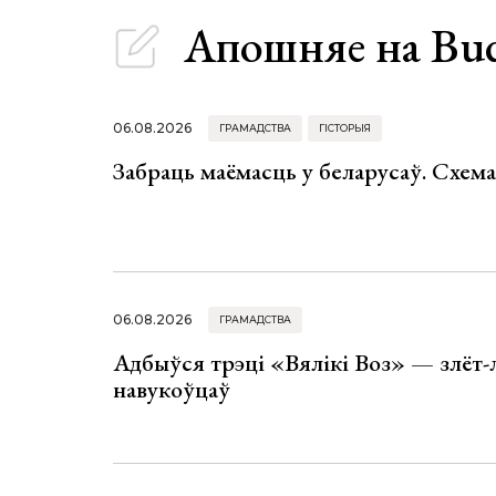
Апошняе
на Bu
06.08.2026
ГРАМАДСТВА
ГІСТОРЫЯ
Забраць маёмасць у беларусаў. Схем
06.08.2026
ГРАМАДСТВА
Адбыўся трэці «Вялікі Воз» — злёт-
навукоўцаў