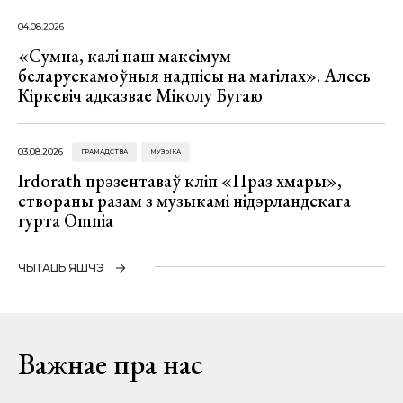
04.08.2026
«Сумна, калі наш максімум —
беларускамоўныя надпісы на магілах». Алесь
Кіркевіч адказвае Міколу Бугаю
03.08.2026
ГРАМАДСТВА
МУЗЫКА
Irdorath прэзентаваў кліп «Праз хмары»,
створаны разам з музыкамі нідэрландскага
гурта Omnia
ЧЫТАЦЬ ЯШЧЭ
Важнае пра нас