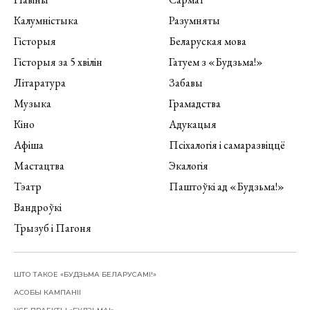
Калумністыка
Разумняты
Гісторыя
Беларуская мова
Гісторыя за 5 хвілін
Гатуем з «Будзьма!»
Літаратура
Забавы
Музыка
Грамадства
Кіно
Адукацыя
Афіша
Псіхалогія і самаразвіццё
Мастацтва
Экалогія
Тэатр
Паштоўкі ад «Будзьма!»
Вандроўкі
Трызуб і Пагоня
ШТО ТАКОЕ «БУДЗЬМА БЕЛАРУСАМІ!»
АСОБЫ КАМПАНІІ