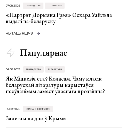
07.08.2026
ГРАМАДСТВА
ЛІТАРАТУРА
«Партрэт Дорыяна Грэя» Оскара Уайльда
выдалі па-беларуску
ЧЫТАЦЬ ЯШЧЭ
Папулярнае
04.08.2026
ГРАМАДСТВА
ЛІТАРАТУРА
Як Міцкевіч стаў Коласам. Чаму класік
беларускай літаратуры карыстаўся
псеўданімам замест уласнага прозвішча?
05.08.2026
«МАМА, НЕ ЖУРЫСЯ!»
Залегчы на дно ў Крыме