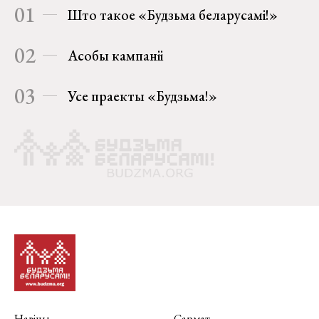
01
Што такое «Будзьма беларусамі!»
02
Асобы кампаніі
03
Усе праекты «Будзьма!»
Навіны
Сармат