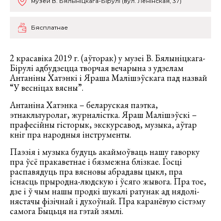
музей В. Бялыніцкага-Бірулі (вул. Ленінская, 37)
Бясплатнае
2 красавіка 2019 г. (аўторак) у музеі В. Бялыніцкага-
Бірулі адбудзецца творчая вечарына з удзелам
Антаніны Хатэнкі і Яраша Малішэўскага пад назвай
“У весніцах вясны”.
Антаніна Хатэнка – беларуская паэтка,
этнакльтуролаг, журналістка. Яраш Малішэўскі –
прафесійны гісторык, экскурсавод, музыка, аўтар
кніг пра народныя інструменты.
Паэзія і музыка будуць акаймоўваць нашу гаворку
пра ўсё пракаветнае і бязмежна блізкае. Госці
распавядуць пра вясновы абрадавы цыкл, пра
існасць прыродна-людскую і ўсяго жывога. Пра тое,
дзе і ў чым нашы продкі шукалі ратунак ад нядолі-
нястачы фізічнай і духоўнай. Пра каранёвую сістэму
самога Быцьця на гэтай зямлі.