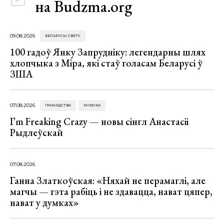
на Budzma.org
09.08.2026
БЕЛАРУСЫ СВЕТУ
100 гадоў Янку Запрудніку: легендарны шлях
хлопчыка з Міра, які стаў голасам Беларусі ў
ЗША
07.08.2026
ГРАМАДСТВА
МУЗЫКА
I’m Freaking Crazy — новы сінгл Анастасіі
Рыдлеўскай
07.08.2026
Ганна Златкоўская: «Няхай не перамаглі, але
магчы — гэта рабіць і не здавацца, нават цяпер,
нават у думках»