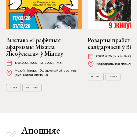
Выстава «Графічныя
Роварны прабег
афарызмы Міхаіла
салідарнасці ў Віль
Лісоўскага» ў Мінску
09.08.2026 (12:30 - 14:30)
17.03.2026 16:00 - 31.12.2026 17:00
Кафедральная плошча
Музей гісторыі беларускай літаратуры
(вул. Багдановіча, 13)
ВІЛЬНЯ
ІНШАЕ
МІНСК
ВЫСТАВЫ
Апошняе