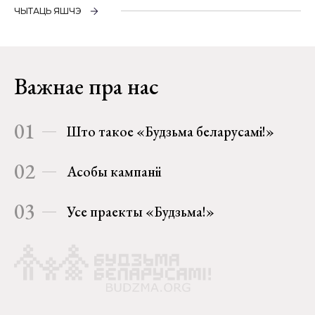
ЧЫТАЦЬ ЯШЧЭ
Важнае пра нас
01
Што такое «Будзьма беларусамі!»
02
Асобы кампаніі
03
Усе праекты «Будзьма!»