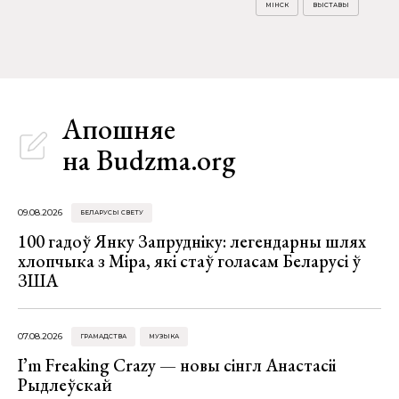
МІНСК
ВЫСТАВЫ
Апошняе
на Budzma.org
09.08.2026
БЕЛАРУСЫ СВЕТУ
100 гадоў Янку Запрудніку: легендарны шлях
хлопчыка з Міра, які стаў голасам Беларусі ў
ЗША
07.08.2026
ГРАМАДСТВА
МУЗЫКА
I’m Freaking Crazy — новы сінгл Анастасіі
Рыдлеўскай