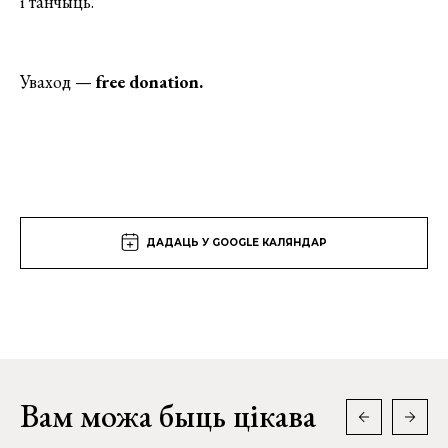
і танчыць.
Уваход —
free donation.
ДАДАЦЬ У GOOGLE КАЛЯНДАР
Вам можа быць цікава