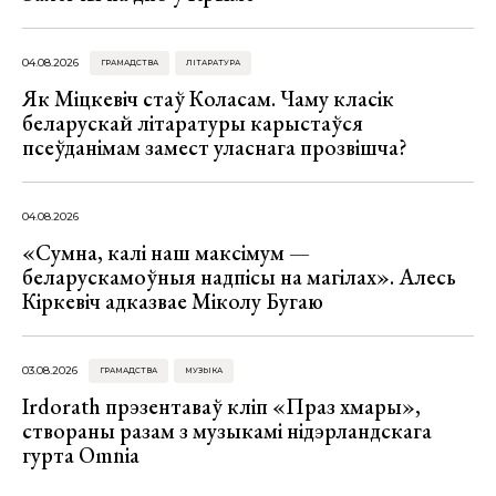
04.08.2026
ГРАМАДСТВА
ЛІТАРАТУРА
Як Міцкевіч стаў Коласам. Чаму класік
беларускай літаратуры карыстаўся
псеўданімам замест уласнага прозвішча?
04.08.2026
«Сумна, калі наш максімум —
беларускамоўныя надпісы на магілах». Алесь
Кіркевіч адказвае Міколу Бугаю
03.08.2026
ГРАМАДСТВА
МУЗЫКА
Irdorath прэзентаваў кліп «Праз хмары»,
створаны разам з музыкамі нідэрландскага
гурта Omnia