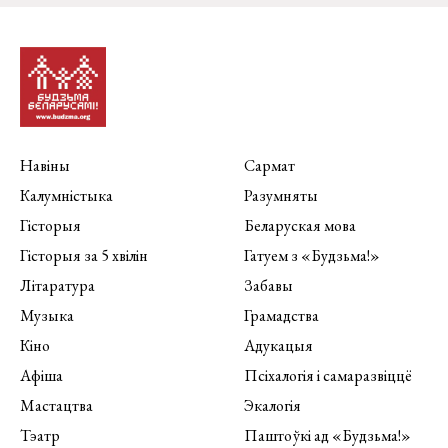
Навіны
Сармат
Калумністыка
Разумняты
Гісторыя
Беларуская мова
Гісторыя за 5 хвілін
Гатуем з «Будзьма!»
Літаратура
Забавы
Музыка
Грамадства
Кіно
Адукацыя
Афіша
Псіхалогія і самаразвіццё
Мастацтва
Экалогія
Тэатр
Паштоўкі ад «Будзьма!»