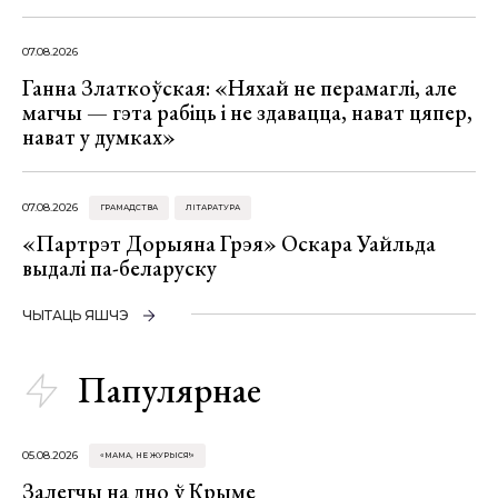
07.08.2026
Ганна Златкоўская: «Няхай не перамаглі, але
магчы — гэта рабіць і не здавацца, нават цяпер,
нават у думках»
07.08.2026
ГРАМАДСТВА
ЛІТАРАТУРА
«Партрэт Дорыяна Грэя» Оскара Уайльда
выдалі па-беларуску
ЧЫТАЦЬ ЯШЧЭ
Папулярнае
05.08.2026
«МАМА, НЕ ЖУРЫСЯ!»
Залегчы на дно ў Крыме