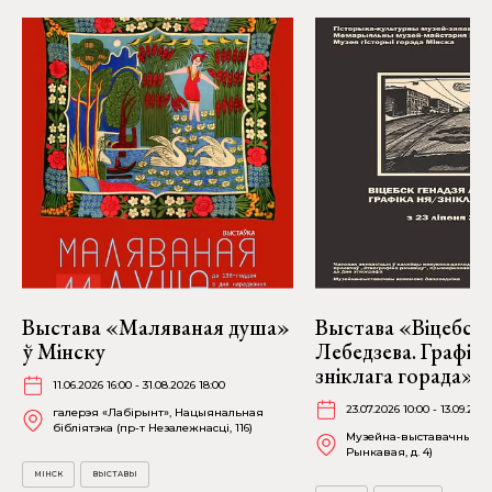
Выстава «Маляваная душа»
Выстава «Віцебск 
ў Мінску
Лебедзева. Графіка
зніклага горада» ў
11.06.2026 16:00 - 31.08.2026 18:00
23.07.2026 10:00 - 13.09.2026
галерэя «Лабірынт», Нацыянальная
бібліятэка (пр-т Незалежнасці, 116)
Музейна-выставачны ком
Рынкавая, д. 4)
МІНСК
ВЫСТАВЫ