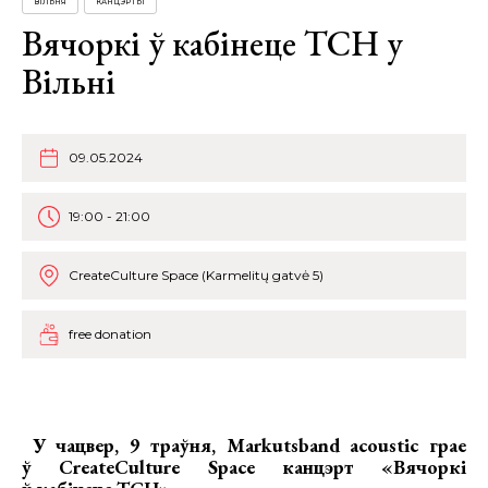
ВІЛЬНЯ
КАНЦЭРТЫ
Вячоркі ў кабінеце ТСН у
Вільні
09.05.2024
19:00 - 21:00
CreateCulture Space (Karmelitų gatvė 5)
free donation
У чацвер, 9 траўня, Markutsband acoustic грае
ў CreateCulture Space
канцэрт «Вячоркі