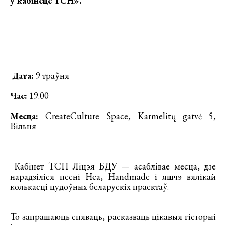
ў кабінеце ТСН»
.
Дата:
9 траўня
Час:
19.00
Месца:
CreateCulture Space, Karmelitų gatvė 5,
Вільня
Кабінет ТСН Ліцэя БДУ — асаблівае месца, дзе
нарадзіліся песні Неа, Handmade і яшчэ вялікай
колькасці цудоўных беларускіх праектаў.
То запрашаюць спяваць, расказваць цікавыя гісторыі