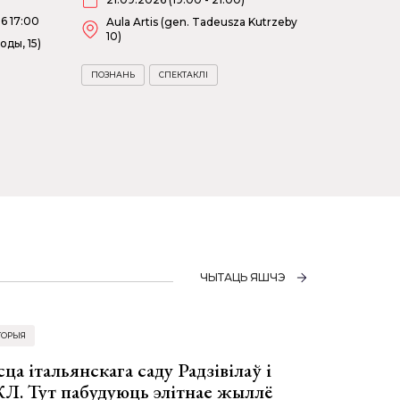
6 17:00
Aula Artis (gen. Tadeusza Kutrzeby
10)
оды, 15)
ПОЗНАНЬ
СПЕКТАКЛІ
ЧЫТАЦЬ ЯШЧЭ
ТОРЫЯ
ца італьянскага саду Радзівілаў і
Л. Тут пабудуюць элітнае жыллё