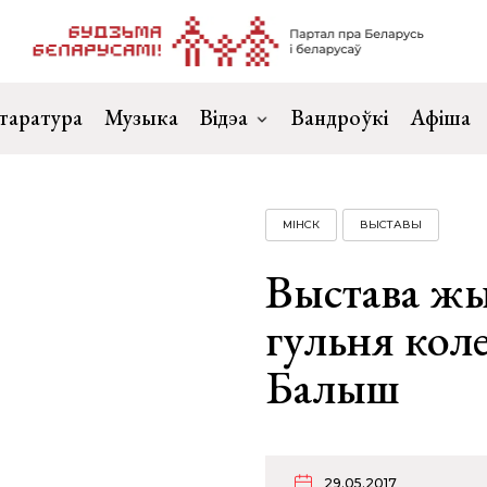
таратура
Музыка
Відэа
Вандроўкі
Афіша
МІНСК
ВЫСТАВЫ
Выстава жы
гульня коле
Балыш
29.05.2017