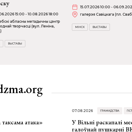
бску
15.07.2026 10:00 - 06.09.202
06.2026 15:00 - 10.08.2026 18:00
галерэя Савіцкага (пл. Сваб
ебскі абласны метадычны цэнтр
однай творчасці (вул. Леніна,
МІНСК
ВЫСТАВЫ
)
ВЫСТАВЫ
dzma.org
07.08.2026
ГРАМАДСТВА
ГІС
таксама атака»
У Вільні раскапалі мес
галоўнай пушкарні ВК