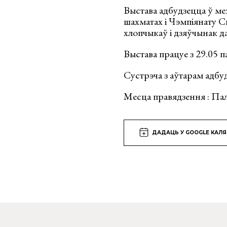
Выстава адбудзецца ў ме
шахматах і Чэмпіянату Св
хлопчыкаў і дзяўчынак да 
Выстава працуе з 29.05 п
Сустрэча з аўтарам адбуд
Месца правядзення : Па
ДАДАЦЬ У GOOGLE КАЛ