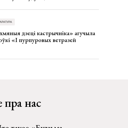
АРАТУРА
хмяныя дзеці кастрычніка» агучыла
оўкі «І пурпуровых ветразей
 пра нас
то такое «Будзьма