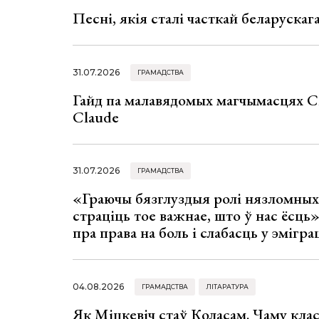
Песні, якія сталі часткай беларуска
31.07.2026
ГРАМАДСТВА
Гайд па малавядомых магчымасцях C
Claude
31.07.2026
ГРАМАДСТВА
«Граючы бязглуздыя ролі нязломны
страціць тое важнае, што ў нас ёсць
пра права на боль і слабасць у эмігра
04.08.2026
ГРАМАДСТВА
ЛІТАРАТУРА
Як Міцкевіч стаў Коласам. Чаму клас