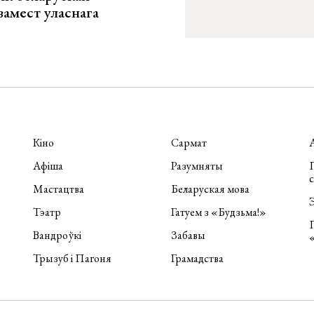
замест уласнага
Кіно
Сармат
Афіша
Разумняты
П
Мастацтва
Беларуская мова
Э
Тэатр
Гатуем з «Будзьма!»
Вандроўкі
Забавы
Трызуб і Пагоня
Грамадства