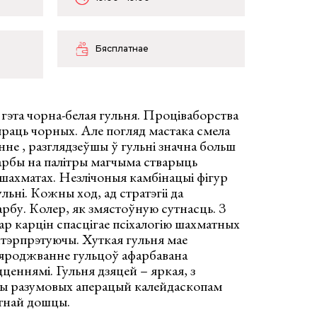
Бясплатнае
гэта чорна-белая гульня. Проціваборства
праць чорных. Але погляд мастака смела
нне , разглядзеўшы ў гульні значна больш
рбы на палітры магчыма стварыць
 шахматах. Незлічоныя камбінацыі фігур
ьні. Кожны ход, ад стратэгіі да
арбу. Колер, як змястоўную сутнасць. З
ар карцін спасцігае псіхалогію шахматных
інтэрпрэтуючы. Хуткая гульня мае
яроджванне гульцоў афарбавана
ценнямі. Гульня дзяцей – яркая, з
чы разумовых аперацый калейдаскопам
тнай дошцы.