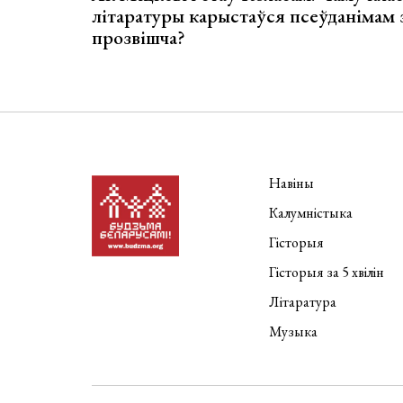
літаратуры карыстаўся псеўданімам 
прозвішча?
Навіны
Калумністыка
Гісторыя
Гісторыя за 5 хвілін
Літаратура
Музыка