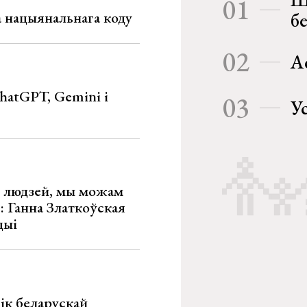
01
га нацыянальнага коду
б
02
А
hatGPT, Gemini і
03
У
х людзей, мы можам
»: Ганна Златкоўская
цыі
ік беларускай