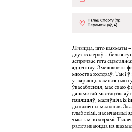
Палац Спорту (пр.
Пераможцаў, 4)
Лічыцца, што шахматы – 
двух колераў – белыя су
аспрэчвае гэта сцверджа
адценняў. Змешваючы фа
мноства колераў. Так і ў
ўтвараюць кампазіцыю гул
ўвасаблення, мае сваю ф
дапамогай мастацтва аўт
паняццяў, маляўніча іх 
дынамічны малюнак. Зас
глыбокімі, насычанымі ад
чыстымі колерамі. Тыся
раскрываюцца на шахма