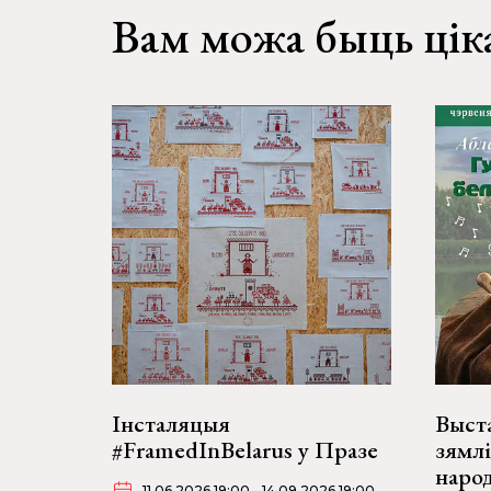
Вам можа быць цік
Інсталяцыя
Выста
#FramedInBelarus у Празе
зямлі
наро
11.06.2026 19:00 - 14.09.2026 19:00