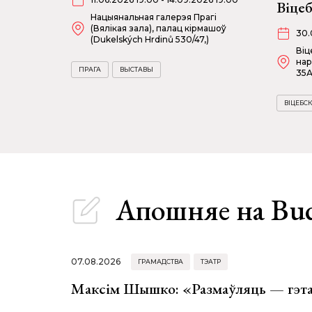
Віце
Нацыянальная галерэя Прагі
(Вялікая зала), палац кірмашоў
30.
(Dukelských Hrdinů 530/47,)
Віц
нар
ПРАГА
ВЫСТАВЫ
35А
ВІЦЕБСК
Апошняе
на Bu
07.08.2026
ГРАМАДСТВА
ТЭАТР
Максім Шышко: «Размаўляць — гэта 