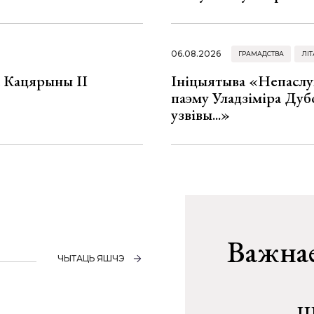
06.08.2026
ГРАМАДСТВА
ЛІТ
а Кацярыны ІІ
Ініцыятыва «Непаслу
паэму Уладзіміра Дуб
узвівы...»
Важнае
ЧЫТАЦЬ ЯШЧЭ
Ш