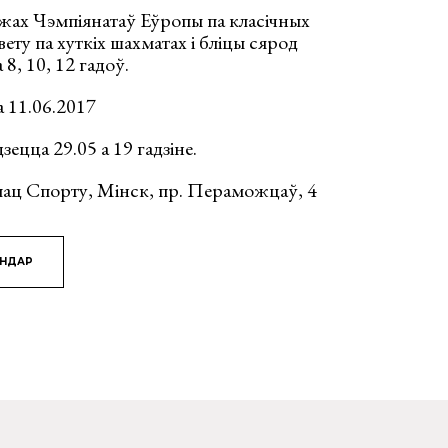
жах Чэмпіянатаў Еўропы па класічных
ету па хуткіх шахматах і бліцы сярод
8, 10, 12 гадоў.
а 11.06.2017
зецца 29.05 а 19 гадзіне.
лац Спорту, Мінск, пр. Пераможцаў, 4
ЯНДАР