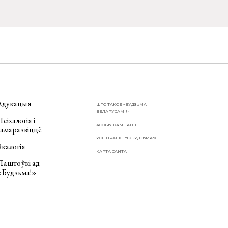
Адукацыя
ШТО ТАКОЕ «БУДЗЬМА
БЕЛАРУСАМІ!»
сіхалогія і
АСОБЫ КАМПАНІІ
самаразвіццё
УСЕ ПРАЕКТЫ «БУДЗЬМА!»
калогія
КАРТА САЙТА
Паштоўкі ад
«Будзьма!»