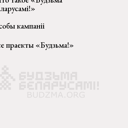
еларусамі!»
собы кампаніі
се праекты «Будзьма!»