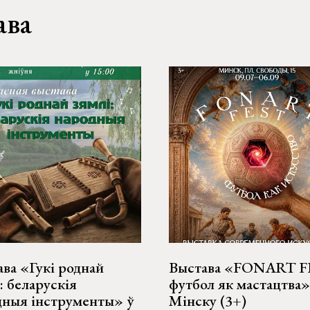
ава
ва «Гукі роднай
Выстава «FONART F
: беларускія
футбол як мастацтва»
дныя інструменты» ў
Мінску (3+)