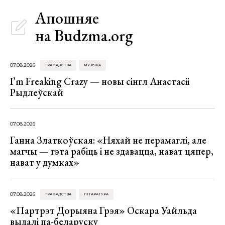
Апошняе
на Budzma.org
07.08.2026
ГРАМАДСТВА
МУЗЫКА
I’m Freaking Crazy — новы сінгл Анастасіі
Рыдлеўскай
07.08.2026
Ганна Златкоўская: «Няхай не перамаглі, але
магчы — гэта рабіць і не здавацца, нават цяпер,
нават у думках»
07.08.2026
ГРАМАДСТВА
ЛІТАРАТУРА
«Партрэт Дорыяна Грэя» Оскара Уайльда
выдалі па-беларуску