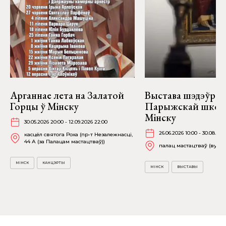
Арганнае лета на Залатой
Выстава шэдэўраў
Горцы ў Мінску
Парыжскай школ
Мінску
30.05.2026 20:00 - 12.09.2026 22:00
26.06.2026 10:00 - 30.08.202
касцёл святога Роха (пр-т Незалежнасці,
44 А (за Палацам мастацтваў))
палац мастацтваў (вул. К
МІНСК
КАНЦЭРТЫ
МІНСК
ВЫСТАВЫ