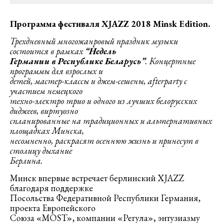
Программа фестиваля XJAZZ 2018 Minsk Edition.
Трехдневный многожанровый праздник музыки
состоится в рамках
“Недель
Германии в Республике Беларусь”
. Концертные
программы для взрослых и
детей, мастер-классы и джем-сешены, afterparty с
участием немецкого
техно-электро трио и одного из лучших белорусских
диджеев, виртуозно
спланированные на традиционных и альтернативных
площадках Минска,
несомненно, раскрасят осеннюю жизнь и принесут в
столицу дыхание
Берлина.
Минск впервые встречает берлинский XJAZZ
благодаря поддержке
Посольства Федеративной Республики Германия,
проекта Европейского
Союза «MOST», компании «Регула», энтузиазму