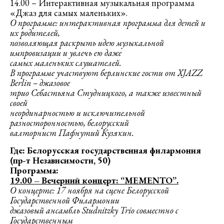
14.00 – Интерактивная музыкальная программа
«Джаз для самых маленьких».
О программе: интерактивная программа для детей и
их родителей,
позволяющая раскрыть идею музыкальной
импровизации и увлечь ею даже
самых маленьких слушателей.
В программе участвуют берлинские гости от XJAZZ
Berlin – джазовое
трио Себастьяна Студницкого, а также известный
своей
неординарностью и исключительной
разносторонностью, белорусский
валторнист Пафнутий Кузякин.
Где: Белорусская государственная филармония
(пр-т Независимости, 50)
Программа:
19.00 – Вечерний концерт: “MEMENTO”.
О концерте: 17 ноября на сцене Белорусской
Государственной Филармонии
джазовый ансамбль Studnitzky Trio совместно с
Государственным