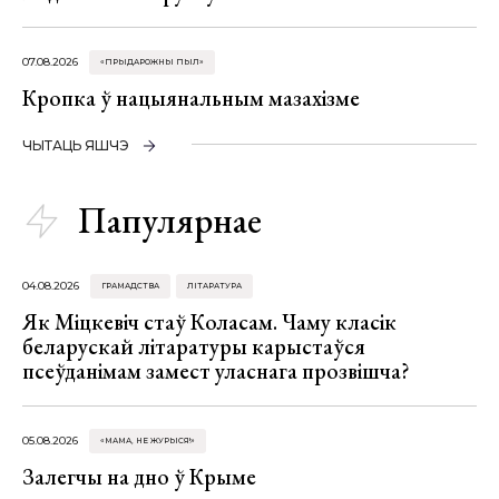
07.08.2026
«ПРЫДАРОЖНЫ ПЫЛ»
Кропка ў нацыянальным мазахізме
ЧЫТАЦЬ ЯШЧЭ
Папулярнае
04.08.2026
ГРАМАДСТВА
ЛІТАРАТУРА
Як Міцкевіч стаў Коласам. Чаму класік
беларускай літаратуры карыстаўся
псеўданімам замест уласнага прозвішча?
05.08.2026
«МАМА, НЕ ЖУРЫСЯ!»
Залегчы на дно ў Крыме