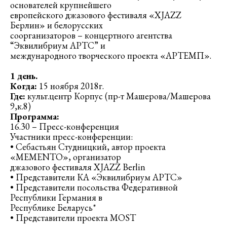
основателей крупнейшего
европейского джазового фестиваля «XJAZZ
Берлин» и белорусских
соорганизаторов – концертного агентства
“Эквилибриум АРТС” и
международного творческого проекта «АРТЕМП».
1 день.
Когда:
15 ноября 2018г.
Где:
культ.центр Корпус (пр-т Машерова/Машерова
9,к.8)
Программа:
16.30 – Пресс-конференция
Участники пресс-конференции:
• Cебастьян Студницкий, автор проекта
«MEMENTO», организатор
джазового фестиваля XJAZZ Berlin
• Представители КА «Эквилибриум АРТС»
• Представители посольства Федеративной
Республики Германия в
Республике Беларусь*
• Представители проекта MOST