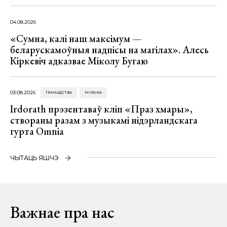
04.08.2026
«Сумна, калі наш максімум —
беларускамоўныя надпісы на магілах». Алесь
Кіркевіч адказвае Міколу Бугаю
03.08.2026
ГРАМАДСТВА
МУЗЫКА
Irdorath прэзентаваў кліп «Праз хмары»,
створаны разам з музыкамі нідэрландскага
гурта Omnia
ЧЫТАЦЬ ЯШЧЭ
Важнае пра нас