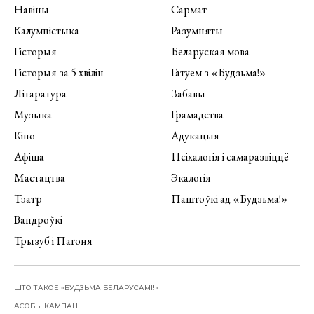
Навіны
Сармат
Калумністыка
Разумняты
Гісторыя
Беларуская мова
Гісторыя за 5 хвілін
Гатуем з «Будзьма!»
Літаратура
Забавы
Музыка
Грамадства
Кіно
Адукацыя
Афіша
Псіхалогія і самаразвіццё
Мастацтва
Экалогія
Тэатр
Паштоўкі ад «Будзьма!»
Вандроўкі
Трызуб і Пагоня
ШТО ТАКОЕ «БУДЗЬМА БЕЛАРУСАМІ!»
АСОБЫ КАМПАНІІ