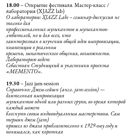
18.00
– Открытие фестиваля. Мастер-класс /
лаборатория (XJAZZ lab)
О лаборатории: XJAZZ Labs – семинар-дискуссия не
только для
профессиональных музыкантов и музыкантов-
любителей, но и для всех, кто
заинтересован в изучении общей идеи импровизации,
композиции в реальном
времени, эмпатического общения, возможности.
Лабораторию ведет
Себастьян Студницкий и участники проекта
«MEMENTO».
19.30
– Jazz jam-session
Справочно: Джем-сейшн (англ. jam-session) —
длительная импровизация
музыкантов одной или разных групп, во время которой
каждый может
блеснуть своим индивидуальным мастерством. Сам
термин джем (jam)
пришел из джаза приблизительно к 1929-ому году и
понимался, как короткая