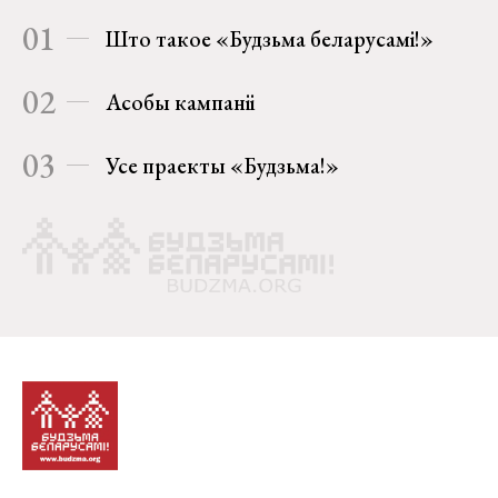
01
Што такое «Будзьма беларусамі!»
02
Асобы кампаніі
03
Усе праекты «Будзьма!»