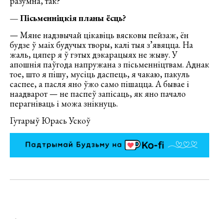
разумна, так?
— Пісьменніцкія планы ёсць?
— Мяне надзвычай цікавіць вясковы пейзаж, ён
будзе ў маіх будучых творы, калі тыя з’явяцца. На
жаль, цяпер я ў гэтых дэкарацыях не жыву. У
апошнія паўгода напружана з пісьменніцтвам. Аднак
тое, што я пішу, мусіць даспець, я чакаю, пакуль
саспее, а пасля яно ўжо само пішацца. А бывае і
наадварот — не паспеў запісаць, як яно пачало
перагніваць і можа знікнуць.
Гутарыў Юрась Ускоў