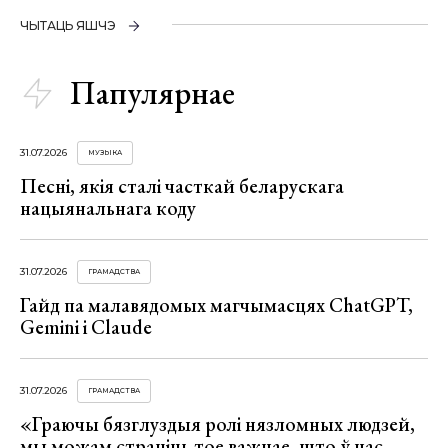
ЧЫТАЦЬ ЯШЧЭ
Папулярнае
31.07.2026
МУЗЫКА
Песні, якія сталі часткай беларускага
нацыянальнага коду
31.07.2026
ГРАМАДСТВА
Гайд па малавядомых магчымасцях ChatGPT,
Gemini і Claude
31.07.2026
ГРАМАДСТВА
«Граючы бязглуздыя ролі нязломных людзей,
мы можам страціць тое важнае, што ў нас