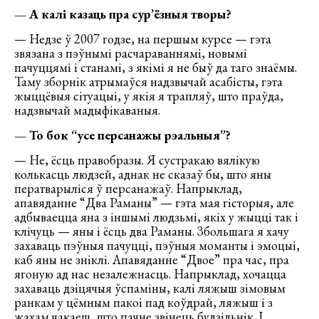
— А калі казаць пра сур’ёзныя творы?
— Недзе ў 2007 годзе, на першым курсе — гэта
звязана з пэўнымі расчараваннямі, новымі
пачуццямі і станамі, з якімі я не быў да таго знаёмы.
Таму зборнік атрымаўся надзвычай асабісты, гэта
жыццёвыя сітуацыі, у якія я трапляў, што праўда,
надзвычай мадыфікаваныя.
— То бок “усе персанажы рэальныя”?
— Не, ёсць правобразы. Я сустракаю вялікую
колькасць людзей, аднак не сказаў бы, што яны
ператварыліся ў персанажаў. Напрыклад,
апавяданне “Два Раманы” — гэта мая гісторыя, але
адбываецца яна з іншымі людзьмі, якіх у жыцці так і
клічуць — яны і ёсць два Раманы. Збольшага я хачу
захаваць пэўныя пачуцці, пэўныя моманты і эмоцыі,
каб яны не зніклі. Апавяданне “Двое” пра час, пра
ягоную ад нас незалежнасць. Напрыклад, хочацца
захаваць дзіцячыя ўспаміны, калі ляжыш зімовым
ранкам у цёмным пакоі пад коўдрай, ляжыш і з
жахам чакаеш, што пачне звінець будзільнік. І