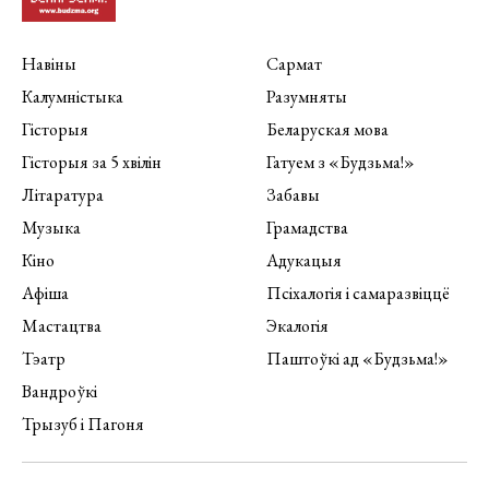
Навіны
Сармат
Калумністыка
Разумняты
Гісторыя
Беларуская мова
Гісторыя за 5 хвілін
Гатуем з «Будзьма!»
Літаратура
Забавы
Музыка
Грамадства
Кіно
Адукацыя
Афіша
Псіхалогія і самаразвіццё
Мастацтва
Экалогія
Тэатр
Паштоўкі ад «Будзьма!»
Вандроўкі
Трызуб і Пагоня