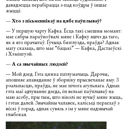
давядзецца перабірацца з-пад коўдры ў іншае
жыццё.
— Хто з пісьменнікаў на цябе паўплываў?
— У першую чаргу Кафка. Ёсць такі смешны момант:
мае сябры параўноўвалі мяне і Кафку яшчэ да таго,
як я яго прачытаў. Гучыць бязглузда, праўда? Аднак
магу сказаць, што мае “бацькі” — Кафка, Дастаеўскі
і Хэмінгуэй.
— А са звычайных людзей?
— Мой дзед. Гэта цяжка патлумачыць. Дарэчы,
апошняе апавяданне ў зборніку прысвечанае яму. З
рэальнасцю, праўда, не мае нічога агульнага. Аднак
гэта маё адчуванне дзеда, ён вельмі паўплываў на
маю асобу, пры тым, што ніколі не вучыў мяне жыць,
і гэтак далей. Звычайны чалавек, калісьці пераехаў з
вёскі ў горад, аднак сувязь з ім у мяне надзвычай
глыбокая.