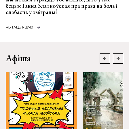
ёсць»: Ганна Златкоўская пра права на боль і
слабасць у эміграцыі
ЧЫТАЦЬ ЯШЧЭ
Афіша