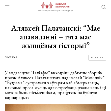
Аляксей Палачанскі: “Мае
апавяданні – гэта мае
жыццёвыя гісторыі”
02.07.2014
ЛІТАРАТУРА
У выдавецтве “Галіяфы” выходзіць дэбютны зборнік
прозы Аляксея Палачанскага пад назвай “Мой цвік”.
“Будзьма” сустрэлася з аўтарам каб абмеркаваць,
наколькі проза мусіць адлюстроўваць рэальнасць і ці
можна быць пісьменнікам, працуючы на буйную
карпарацыю.