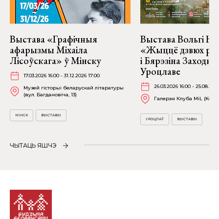
Выстава «Графічныя
Выстава Вольгі На
афарызмы Міхаіла
«Жыццё дзвюх рэк
Лісоўскага» ў Мінску
і Бярэзіна Заходня
Уроцлаве
17.03.2026 16:00 - 31.12.2026 17:00
26.03.2026 16:00 - 25.08.202
Музей гісторыі беларускай літаратуры
(вул. Багдановіча, 13)
Галерэя Клуба MiL (Kościu
МІНСК
ВЫСТАВЫ
УРОЦЛАЎ
ВЫСТАВЫ
ЧЫТАЦЬ ЯШЧЭ