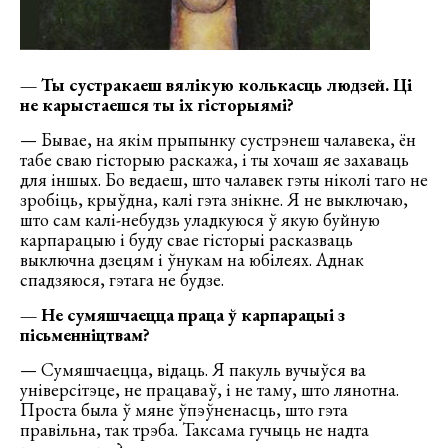
— Ты сустракаеш вялікую колькасць людзей. Ці
не карыстаешся ты іх гісторыямі?
— Бывае, на якім прыпынку сустрэнеш чалавека, ён
табе сваю гісторыю раскажа, і ты хочаш яе захаваць
для іншых. Бо ведаеш, што чалавек гэты ніколі таго не
зробіць, крыўдна, калі гэта знікне. Я не выключаю,
што сам калі-небудзь уладкуюся ў якую буйную
карпарацыю і буду свае гісторыі расказваць
выключна дзецям і ўнукам на юбілеях. Аднак
спадзяюся, гэтага не будзе.
— Не сумяшчаецца праца ў карпарацыі з
пісьменніцтвам?
— Сумяшчаецца, відаць. Я пакуль вучыўся ва
універсітэце, не працаваў, і не таму, што лянотна.
Проста была ў мяне ўпэўненасць, што гэта
правільна, так трэба. Таксама гучыць не надта