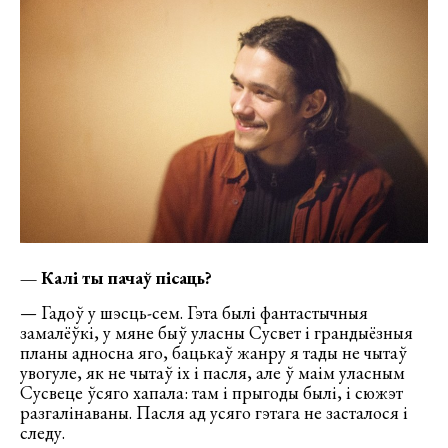
— Калі ты пачаў пісаць?
— Гадоў у шэсць-сем. Гэта былі фантастычныя
замалёўкі, у мяне быў уласны Сусвет і грандыёзныя
планы адносна яго, бацькаў жанру я тады не чытаў
увогуле, як не чытаў іх і пасля, але ў маім уласным
Сусвеце ўсяго хапала: там і прыгоды былі, і сюжэт
разгалінаваны. Пасля ад усяго гэтага не засталося і
следу.