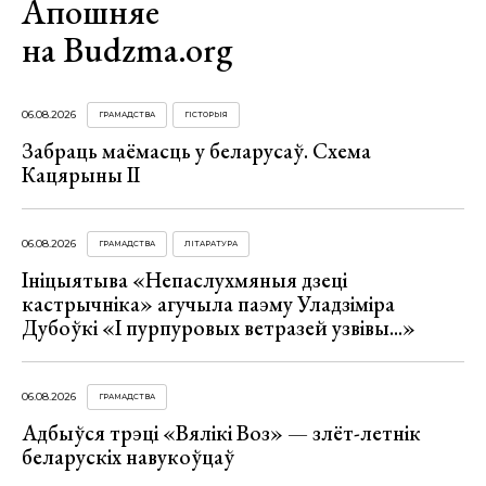
Апошняе
на Budzma.org
06.08.2026
ГРАМАДСТВА
ГІСТОРЫЯ
Забраць маёмасць у беларусаў. Схема
Кацярыны ІІ
06.08.2026
ГРАМАДСТВА
ЛІТАРАТУРА
Ініцыятыва «Непаслухмяныя дзеці
кастрычніка» агучыла паэму Уладзіміра
Дубоўкі «І пурпуровых ветразей узвівы...»
06.08.2026
ГРАМАДСТВА
Адбыўся трэці «Вялікі Воз» — злёт-летнік
беларускіх навукоўцаў