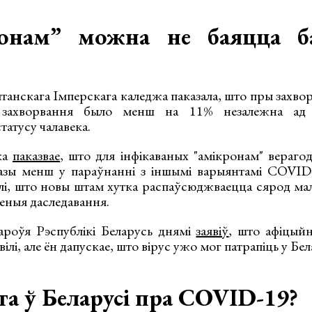
онам” можна не баяцца ба
анскага Імперскага каледжа паказала, што пры захвор
захворвання было менш на 11% незалежна ад 
атусу чалавека.
ка
паказвае
, што для інфікаваных "амікронам" верагод
азы менш у параўнанні з іншымі варыянтамі COVID-
лі, што новы штам хутка распаўсюджваецца сярод ма
зеныя даследавання.
ароўя Рэспублікі Беларусь днямі
заявіў
, што афіцыйн
лі, але ён дапускае, што вірус ужо мог патрапіць у Бел
а ў Беларусі пра COVID-19?