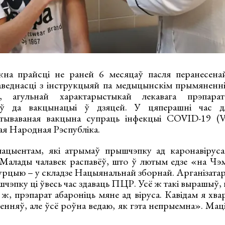
а прайсці не раней 6 месяцаў пасля перанесенай
веднасці з інструкцыяй па медыцынскім прымяненні 
у, агульнай характарыстыкай лекавага прэпара
няў да вакцынацыі ў дзяцей. У цяперашні час д
тываваная вакцына супраць інфекцыі COVID-19 (Ver
ая Народная Рэспубліка.
ыентам, які атрымаў прышчэпку ад каронавіруса 
Малады чалавек распавёў, што ў лютым едзе «на Чэ
урцыю – у складзе Нацыянальнай зборнай. Арганізатар
шчэпку ці ўвесь час здаваць ПЦР. Усё ж такі вырашыў
о ж, прэпарат абароніць мяне ад віруса. Кавідам я хва
енняў, але ўсё роўна ведаю, як гэта непрыемна». Мац