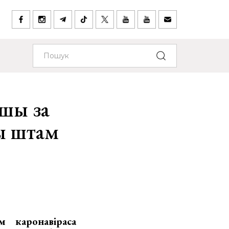
йшы за
ы штам
 каронавіраса