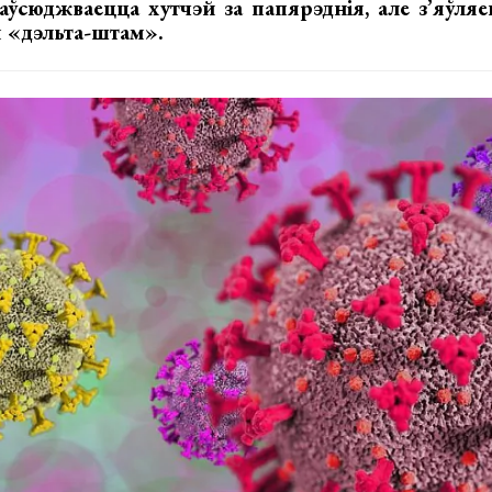
аўсюджваецца хутчэй за папярэднія, але з’яўля
 «дэльта-штам».