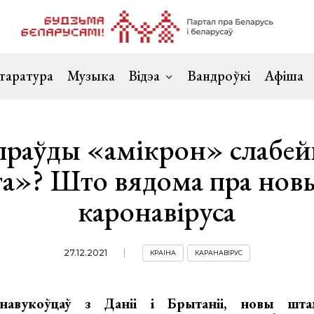
таратура
Музыка
Відэа
Вандроўкі
Афіша
праўды «амікрон» слабе
та»? Што вядома пра нов
каронавіруса
27.12.2021
КРАІНА
КАРАНАВІРУС
авукоўцаў з Даніі і Брытаніі, новы штам