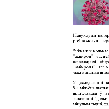
Навукоўцы папярэ
роўна могуць пера
Зніжэнне колькасц
“амікрон” часце
перахварэлі вір
“амікрона”, але 
чым з іншымі штам
У даследаванні на
5,4 мільёна шатла
шпіталізацыі ў 
заражэнні "дэльт
мінулым тыдні,
па