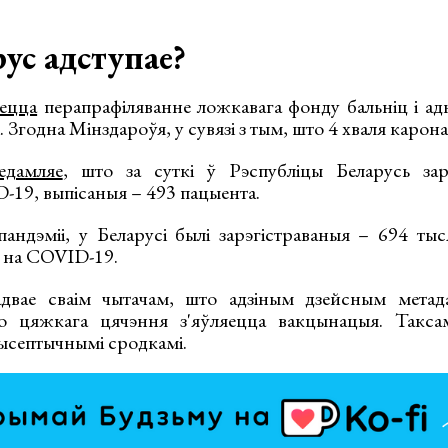
ус адступае?
ецца
перапрафіляванне ложкавага фонду бальніц і ад
 Згодна Мінздароўя, у сувязі з тым, што 4 хваля карона
едамляе
, што за суткі ў Рэспубліцы Беларусь зар
-19, выпісаныя – 493 пацыента.
пандэміі, у Беларусі былі зарэгістраваныя – 694 тыс
 на COVID-19.
двае сваім чытачам, што адзіным дзейсным мета
го цяжкага цячэння з'яўляецца вакцынацыя. Таксам
ысептычнымі сродкамі.