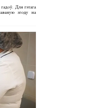
гадоў. Для гэтага
маваную згоду на