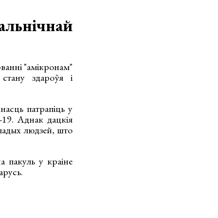
льнічнай
ванні "амікронам"
стану здароўя і
насць патрапіць у
19. Аднак дацкія
ладых людзей, што
а пакуль у краіне
арусь.