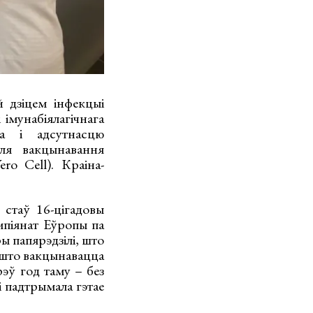
 дзіцем інфекцыі
імунабіялагічнага
та і адсутнасцю
ля вакцынавання
o Cell). Краіна-
стаў 16-цігадовы
мпіянат Еўропы па
ы папярэдзілі, што
, што вакцынавацца
рэў год таму – без
і падтрымала гэтае