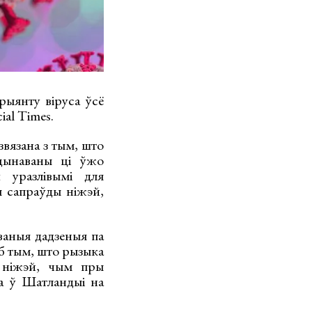
рыянту віруса ўсё
ial Times.
звязана з тым, што
кцынаваны ці ўжо
 уразлівымі для
ы сапраўды ніжэй,
ваныя дадзеныя па
аб тым, што рызыка
ы ніжэй, чым пры
са ў Шатландыі на