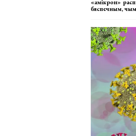
«амікрон» расп
бяспечным, чым