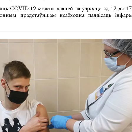
аць COVID-19 можна дзяцей ва ўзросце ад 12 да 17 
онным прадстаўнікам неабходна падпісаць інфар