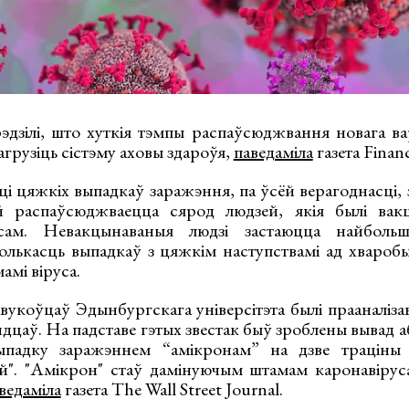
дзілі, што хуткія тэмпы распаўсюджвання новага ва
грузіць сістэму аховы здароўя,
паведаміла
газета Financ
і цяжкіх выпадкаў заражэння, па ўсёй верагоднасці, 
й распаўсюджваецца сярод людзей, якія былі ва
усам. Невакцынаваныя людзі застаюцца найбольш
колькасць выпадкаў з цяжкім наступствамі ад хвароб
амі віруса.
вукоўцаў Эдынбургскага універсітэта былі прааналіза
ндцаў. На падставе гэтых звестак быў зроблены вывад 
выпадку заражэннем “амікронам” на дзве трацін
ай". "Амікрон" стаў дамінуючым штамам каронавіру
ведаміла
газета The Wall Street Journal.