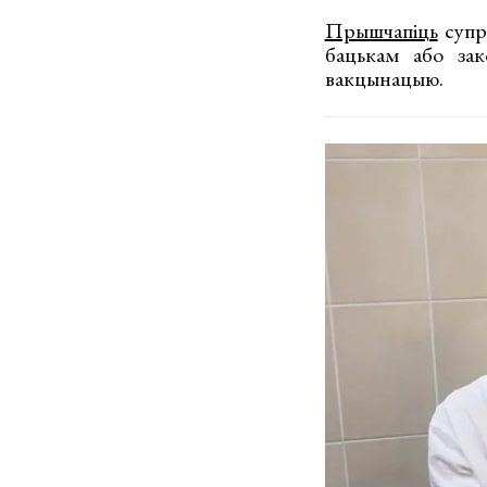
Прышчапіць
супр
бацькам або зак
вакцынацыю.