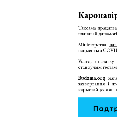
Каронавір
Таксама
працягва
планавай дапамогі.
Міністэрства
пав
пацыенты з COVID
Усяго, з пачатку 
станоўчым тэстам
Budzma.org
нага
захворвання і я
карыстайцеся ант