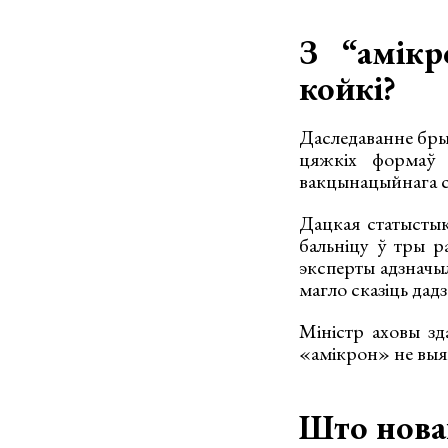
З “амікр
койкі?
Даследаванне брыт
цяжкіх формаў 
вакцынацыйнага ст
Дацкая статысты
бальніцу ў тры р
эксперты адзначы
магло сказіць дад
Міністр аховы зд
«амікрон» не выяві
Што новаг