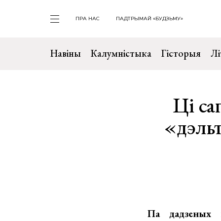
ПРА НАС
ПАДТРЫМАЙ «БУДЗЬМУ»
Навіны
Калумністыка
Гісторыя
Лі
Ці са
«дэль
Па дадзеных н