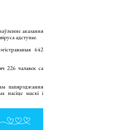
наўленне аказання
віруса адступае.
эгістраваныя 642
яч 226 чалавек са
дам папярэджання
а насіце маскі і