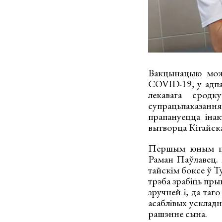
Вакцынацыю можн
COVID-19, у адпа
лекавага сродк
супрацьпаказан
прапануецца інак
вытворца Кітайск
Першым юным пац
Раман Паўлавец. 
тайскім боксе ў Т
трэба зрабіць пры
зручней і, да таг
асаблівых ускладн
рашэнне сына.