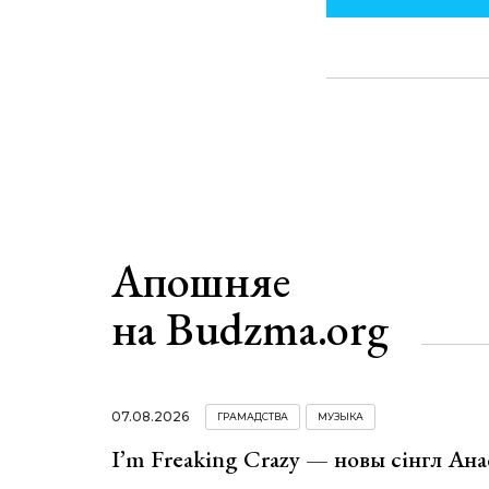
Апошняе
на Budzma.org
07.08.2026
ГРАМАДСТВА
МУЗЫКА
I’m Freaking Crazy — новы сінгл Ана