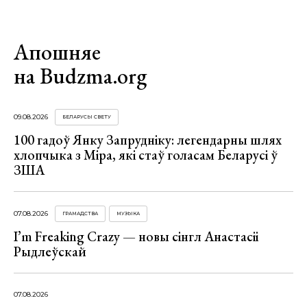
Апошняе
на Budzma.org
09.08.2026
БЕЛАРУСЫ СВЕТУ
100 гадоў Янку Запрудніку: легендарны шлях
хлопчыка з Міра, які стаў голасам Беларусі ў
ЗША
07.08.2026
ГРАМАДСТВА
МУЗЫКА
I’m Freaking Crazy — новы сінгл Анастасіі
Рыдлеўскай
07.08.2026