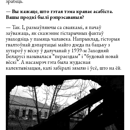
зрабіць.
—
Вы кажаце, што гэтая тэма кранае асабіста.
Вашы продкі былі рэпрэсаваныя?
— Так. І, размаўляючы са сваякамі, я пачаў
заўважаць, як скажэнне гістарычных фактаў
уваходзіць у памяць чалавека. Напрыклад, гісторыя
гвалтоўнай дэпартацыі майго дзеда па бацьку з
хутароў у вёску ў далучанай у 1939-м Заходняй
Беларусі называлася “пераездам” і “будовай новай
вёскі”. А насамрэч гэта была жудасная
калектывізацыя, калі забіралі зямлю і ўсё, што на ёй.