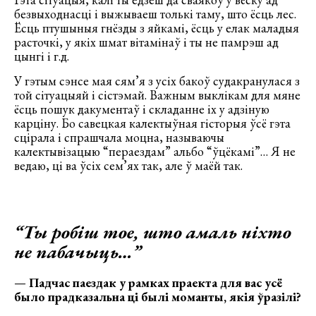
безвыходнасці і выжываеш толькі таму, што ёсць лес.
Ёсць птушыныя гнёзды з яйкамі, ёсць у елак маладыя
расточкі, у якіх шмат вітамінаў і ты не памрэш ад
цынгі і г.д.
У гэтым сэнсе мая сям’я з усіх бакоў судакранулася з
той сітуацыяй і сістэмай. Важным выклікам для мяне
ёсць пошук дакументаў і складанне іх у адзіную
карціну. Бо савецкая калектыўная гісторыя ўсё гэта
сцірала і спрашчала моцна, называючы
калектывізацыю “пераездам” альбо “ўцёкамі”… Я не
ведаю, ці ва ўсіх сем’ях так, але ў маёй так.
“Ты робіш тое, што амаль ніхто
не пабачыць…”
—
Падчас паездак у рамках праекта для вас усё
было прадказальна ці былі моманты, якія ўразілі?