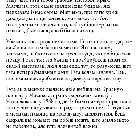
Магчыма, гэта самы значны іхны ўчынак, які
падказала іхнае сэрца. Магчыма, пра гэты крыж
даведаецца пяць чалавек, магчыма, сто. Але
пастаўлены ён не для таго, каб тут і цяпер вакол
нешта адбывалася, а каб была памяць.
Убачыць такі крыж немагчыма. Ён не стаіць на дарозе
альбо на іншым бачным месцы. Яго паставіў,
магчыма, нейкі мясцовы краязнаўца, які робіць сваю
працу. І калі ты гэта бачыш і параўноўваеш нават са
сваімі выставамі, якія ладзяцца тут, то разумееш, што
гэта непараўнальныя рэчы. Гэта вельмі значна. Так,
яно схаванае, зробленае на далёкую перспектыву…
Гэта як жменька людзей, якія выйшлі на Красную
плошчу ў Маскве супраць уведзеных танкаў у
Чэхаславакію ў 1968 годзе. Іх было сямёра і прастаялі
яны ўсяго пару хвілін перад затрыманнем. І сітуацыя
з месцамі памяці, на маю думку, аналагічная. Ёсць
сакральны момант: ты робіш нешта, што амаль ніхто
не пабачыць, але гэта надзвычай важна!