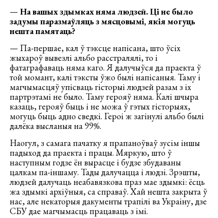
—
На вашых здымках няма людзей. Ці не было
задумы паразмаўляць з мясцовымі, якія могуць
нешта памятаць?
— Па-першае, кал ў тэксце напісана, што ўсіх
жыхароў вывезлі альбо расстралялі, то і
фатаграфаваць няма каго. Я далучыўся да праекта ў
той момант, калі тэксты ўжо былі напісаныя. Таму і
магчымасцяў упісваць гісторыі людзей разам з іх
партрэтамі не было. Таму герояў няма. Калі шчыра
казаць, герояў быць і не можа ў гэтых гісторыях,
могуць быць адно сведкі. Героі ж загінулі альбо былі
далёка высланыя на 99%.
Наогул, з самага пачатку я прапаноўваў зусім іншы
падыход да праекта і працы. Мяркую, што ў
наступным годзе ён вырасце і будзе збудаваны
цалкам па-іншаму. Тады далучацца і людзі. Зрэшты,
людзей далучаць неабавязкова праз мае здымкі: ёсць
жа здымкі архіўныя, са справаў. Хай нешта закрыта ў
нас, але некаторыя дакументы трапілі ва Украіну, дзе
СБУ дае магчымасць працаваць з імі.