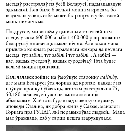
месцаў расстрэлаў па ўсёй Беларусі, падмацаваную
здымкамі. Гэта было б вельмі моцным крокам, бо
візуальна ўявіць сабе маштабы рэпрэсіяў без такой
мапы немагчыма.
Па-другое, мы жывём у цынічным тэлевізійным
свеце, у якім 600 000 альбо 1 400 000 рэпрэсаваных
беларусаў не значаць амаль нічога. Але такая мапа
прывяжа кожнага расстралянага жыхара да пэўнага
месца: тут забілі, тут забілі і тут забілі… А забілі —
вас, вашых суседзяў, вашых суродзічаў. Гэта будзе
вельмі моцна працаваць.
Калі чалавек зойдзе на ўмоўную старонку
stalin.by
,
дзе мапа Беларусі ўся чорная ад кропак, навядзе на
пэўную кропку і ўбачыць, што там расстраляна 75,
50,180 чалавек, ён ужо не зможа застацца
абыякавым. Хай гэта будзе пад савецкую музыку,
аповеды Сталіна, як добра жыць у Саюзе, маналогі
Горкага пра ГУЛАГ, які перавыхоўвае людзей… Мапа
мае ўражваць, каб у сэрцы нешта зварухнулася.