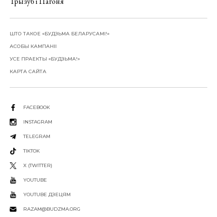
Трызуб і Пагоня
ШТО ТАКОЕ «БУДЗЬМА БЕЛАРУСАМІ!»
АСОБЫ КАМПАНІІ
УСЕ ПРАЕКТЫ «БУДЗЬМА!»
КАРТА САЙТА
FACEBOOK
INSTAGRAM
TELEGRAM
TIKTOK
X (TWITTER)
YOUTUBE
YOUTUBE ДЗЕЦЯМ
RAZAM@BUDZMA.ORG