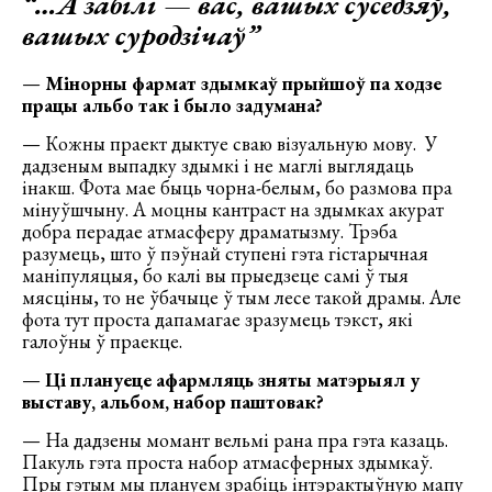
“…А забілі
—
вас, вашых суседзяў,
вашых суродзічаў”
—
Мінорны фармат здымкаў прыйшоў па ходзе
працы альбо так і было задумана?
— Кожны праект дыктуе сваю візуальную мову. У
дадзеным выпадку здымкі і не маглі выглядаць
інакш. Фота мае быць чорна-белым, бо размова пра
мінуўшчыну. А моцны кантраст на здымках акурат
добра перадае атмасферу драматызму. Трэба
разумець, што ў пэўнай ступені гэта гістарычная
маніпуляцыя, бо калі вы прыедзеце самі ў тыя
мясціны, то не ўбачыце ў тым лесе такой драмы. Але
фота тут проста дапамагае зразумець тэкст, які
галоўны ў праекце.
—
Ці плануеце афармляць зняты матэрыял у
выставу, альбом, набор паштовак?
— На дадзены момант вельмі рана пра гэта казаць.
Пакуль гэта проста набор атмасферных здымкаў.
Пры гэтым мы плануем зрабіць інтэрактыўную мапу