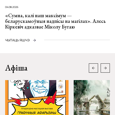
04.08.2026
«Сумна, калі наш максімум —
беларускамоўныя надпісы на магілах». Алесь
Кіркевіч адказвае Міколу Бугаю
ЧЫТАЦЬ ЯШЧЭ
Афіша