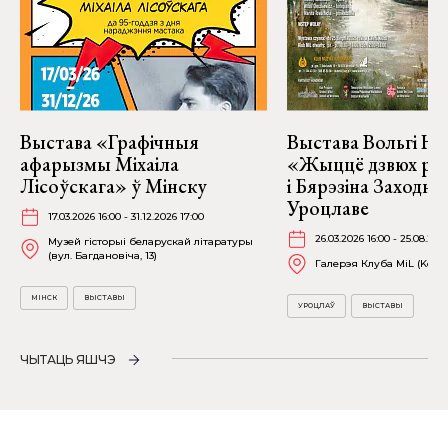
Выстава «Графічныя
Выстава Вольгі На
афарызмы Міхаіла
«Жыццё дзвюх рэк
Лісоўскага» ў Мінску
і Бярэзіна Заходня
Уроцлаве
17.03.2026 16:00 - 31.12.2026 17:00
26.03.2026 16:00 - 25.08.202
Музей гісторыі беларускай літаратуры
(вул. Багдановіча, 13)
Галерэя Клуба MiL (Kościu
МІНСК
ВЫСТАВЫ
УРОЦЛАЎ
ВЫСТАВЫ
ЧЫТАЦЬ ЯШЧЭ