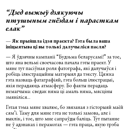
“Дзед выжыў дзякуючы
птушыным гнёздам і парасткам
елак”
— Як прыйшла ідэя праекта? Гэта была ваша
ініцыятыва ці вы толькі далучыліся пасля?
— Я ўдзячны кампаніі “Будзьма беларусамі!” за тое,
што яна вельмі своечасова пачала гэты праект. У
мяне тут пасіўная роля фатографа, які далучыўся і
робіць ілюстрацыйны матэрыял да тэксту. Цяжка
гэта назваць фатаграфіяй, гэта больш ілюстрацыі,
якія перадаюць атмасферу. Бо факты перадаць
немагчыма: сведак няма ці амаль няма, мясціны
змяніліся…
Гэтая тэма мяне хвалюе, бо звязаная з гісторыяй маёй
сям’і. Таму для мяне гэта не толькі замова, але і
выклік, і тое, што мне сапраўды баліць. Тут пытанне
не ў адзнаках і перамогах — гэта праца, якую трэба