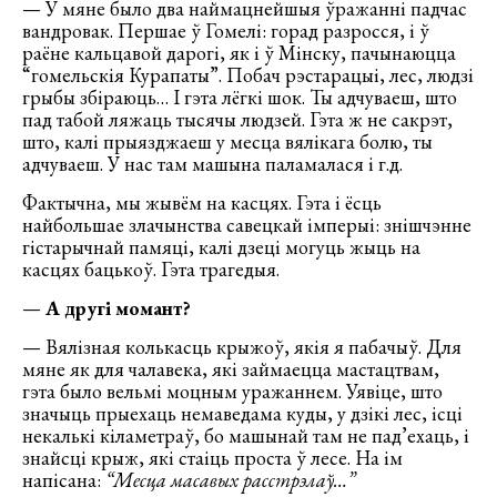
— У мяне было два наймацнейшыя ўражанні падчас
вандровак. Першае ў Гомелі: горад разросся, і ў
раёне кальцавой дарогі, як і ў Мінску, пачынаюцца
“гомельскія Курапаты”. Побач рэстарацыі, лес, людзі
грыбы збіраюць… І гэта лёгкі шок. Ты адчуваеш, што
пад табой ляжаць тысячы людзей. Гэта ж не сакрэт,
што, калі прыязджаеш у месца вялікага болю, ты
адчуваеш. У нас там машына паламалася і г.д.
Фактычна, мы жывём на касцях. Гэта і ёсць
найбольшае злачынства савецкай імперыі: знішчэнне
гістарычнай памяці, калі дзеці могуць жыць на
касцях бацькоў. Гэта трагедыя.
—
А другі момант?
— Вялізная колькасць крыжоў, якія я пабачыў. Для
мяне як для чалавека, які займаецца мастацтвам,
гэта было вельмі моцным уражаннем. Уявіце, што
значыць прыехаць немаведама куды, у дзікі лес, ісці
некалькі кіламетраў, бо машынай там не пад’ехаць, і
знайсці крыж, які стаіць проста ў лесе. На ім
напісана:
“Месца масавых расстрэлаў…”