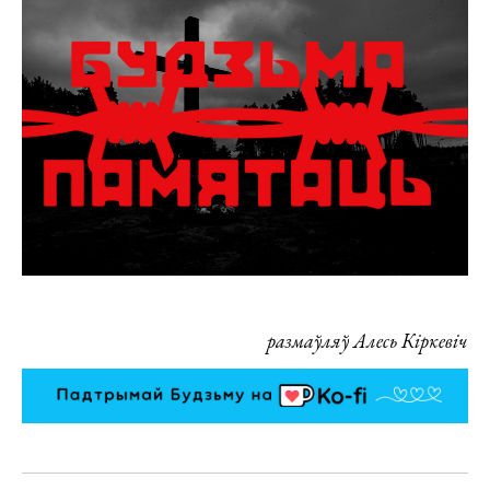
размаўляў Алесь Кіркевіч