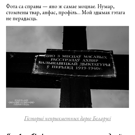
Фота са справы — яно ж самае моцнае. Нумар,
стомлены твар, анфас, профіль… Мой здымак гэтага
не перадасць.
Гісторыі непрыкметных дарог Беларусі