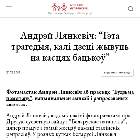
Андрэй Лянкевіч: “Гэта
трагедыя, калі дзеці жывуць
на касцях бацькоў”
21.12.2016
БУДЗЬМА ПАМЯТАЦЬ
Фотамастак Андрэй Лянкевіч аб праекце
“Будзьма
памятаць”
, нацыянальнай амнезіі і рэпрэсаваных
сваяках.
Андрэй Лянкевіч, вядомы сваімі фотапраектамі пра
Другую сусветную вайну і “
Беларускае паганства
”,
цяпер працуе з тэмай месцаў памяці сталінскіх
рэпрэсіяў. У розных кутках Беларусі Лянкевіч