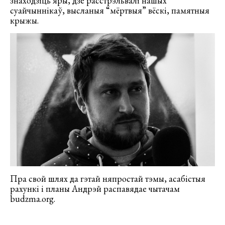
знаходзіць яры, дзе расстрэльвалі нашых
суайчыннікаў, высланыя “мёртвыя” вёскі, памятныя
крыжы.
Пра свой шлях да гэтай няпростай тэмы, асабістыя
рахункі і планы Андрэй распавядае чытачам
budzma.org.