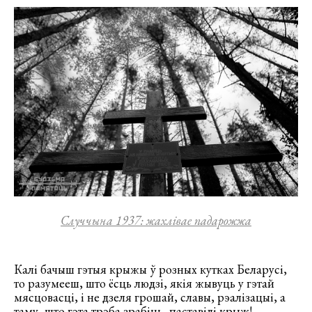
Случчына 1937: жахлівае падарожжа
Калі бачыш гэтыя крыжы ў розных кутках Беларусі,
то разумееш, што ёсць людзі, якія жывуць у гэтай
мясцовасці, і не дзеля грошай, славы, рэалізацыі, а
таму, што гэта трэба зрабіць, паставілі крыж!