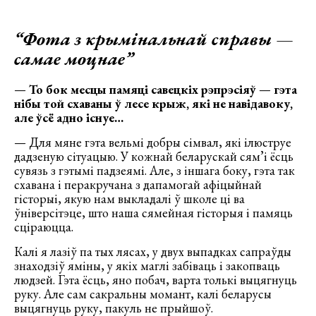
“Фота з крымінальнай справы
—
самае моцнае”
—
То бок месцы памяці савецкіх рэпрэсіяў
—
гэта
нібы той схаваны ў лесе крыж, які не навідавоку,
але ўсё адно існуе…
— Для мяне гэта вельмі добры сімвал, які ілюструе
дадзеную сітуацыю. У кожнай беларускай сям’і ёсць
сувязь з гэтымі падзеямі. Але, з іншага боку, гэта так
схавана і перакручана з дапамогай афіцыйнай
гісторыі, якую нам выкладалі ў школе ці ва
ўніверсітэце, што наша сямейная гісторыя і памяць
сціраюцца.
Калі я лазіў па тых лясах, у двух выпадках сапраўды
знаходзіў яміны, у якіх маглі забіваць і закопваць
людзей. Гэта ёсць, яно побач, варта толькі выцягнуць
руку. Але сам сакральны момант, калі беларусы
выцягнуць руку, пакуль не прыйшоў.