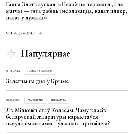
Ганна Златкоўская: «Няхай не перамаглі, але
магчы — гэта рабіць і не здавацца, нават цяпер,
нават у думках»
ЧЫТАЦЬ ЯШЧЭ
Папулярнае
05.08.2026
«МАМА, НЕ ЖУРЫСЯ!»
Залегчы на дно ў Крыме
04.08.2026
ГРАМАДСТВА
ЛІТАРАТУРА
Як Міцкевіч стаў Коласам. Чаму класік
беларускай літаратуры карыстаўся
псеўданімам замест уласнага прозвішча?