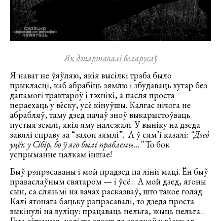
Як дэпартавалі беларусаў
Я нават не ўяўляю, якія высілкі трэба было
прыкласці, каб абрабіць зямлю і збудаваць хутар без
дапамогі трактароў і тэхнікі, а пасля проста
пераехаць у вёску, усё кінуўшы. Калгас нічога не
абрабляў, таму дзед пачаў зноў выкарыстоўваць
пустыя землі, якія яму належалі. У выніку на дзеда
завялі справу за “захоп зямлі”. А ў сям’і казалі:
“Дзед
уцёк у Сібір, бо ў яго былі праблемы…”
То бок
успрыманне цалкам іншае!
Быў рэпрэсаваны і мой прадзед па лініі маці. Ён быў
праваслаўным святаром — і ўсё… А мой дзед, ягоны
сын, са слязьмі на вачах расказваў, што такое голад.
Калі ягонага бацьку рэпрэсавалі, то дзеда проста
выкінулі на вуліцу: працаваць нельга, жыць нельга…
Гэта сітуацыя, калі ты едзеш да сваякоў у вёску ад