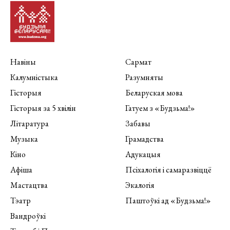
Навіны
Сармат
Калумністыка
Разумняты
Гісторыя
Беларуская мова
Гісторыя за 5 хвілін
Гатуем з «Будзьма!»
Літаратура
Забавы
Музыка
Грамадства
Кіно
Адукацыя
Афіша
Псіхалогія і самаразвіццё
Мастацтва
Экалогія
Тэатр
Паштоўкі ад «Будзьма!»
Вандроўкі