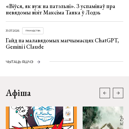
«Віўся, як вуж на патэльні». З успамінаў пра
невядомы візіт Максіма Танка ў Лодзь
31.07.2026
ГРАМАДСТВА
Гайд па малавядомых магчымасцях ChatGPT,
Gemini і Claude
ЧЫТАЦЬ ЯШЧЭ
Афіша