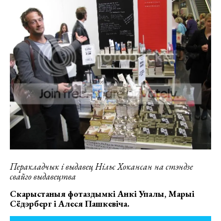
Перакладчык і выдавец Нільс Хокансан на стэндзе
свайго выдавецтва
Скарыстаныя фотаздымкі Анкі Упалы, Марыі
Сёдэрберг і Алеся Пашкевіча.