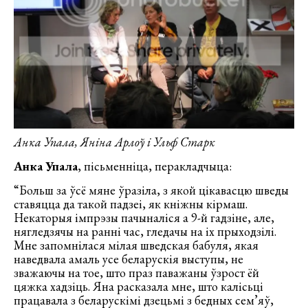
Анка Упала, Яніна Арлоў і Ульф Старк
Анка Упала
, пісьменніца, перакладчыца:
“Больш за ўсё мяне ўразіла, з якой цікавасцю шведы
ставяцца да такой падзеі, як кніжны кірмаш.
Некаторыя імпрэзы пачыналіся а 9-й гадзіне, але,
нягледзячы на ранні час, гледачы на іх прыходзілі.
Мне запомнілася мілая шведская бабуля, якая
наведвала амаль усе беларускія выступы, не
зважаючы на тое, што праз паважаны ўзрост ёй
цяжка хадзіць. Яна расказала мне, што калісьці
працавала з беларускімі дзецьмі з бедных сем’яў,