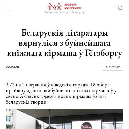
Беларускія літаратары
вярнуліся з буйнейшага
кніжнага кірмаша ў Гётэборгу
26.09.2011
ЛІТАРАТУРА
З 22 па 25 верасня ў шведскім горадзе Гётэборг
прайшоў адзін з найбуйнешы кніжных кірмашоў у
свеце. Актыўны ўдзел у працы кірмаша ўзялі і
беларускія творцы.