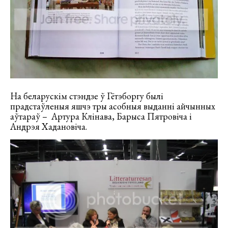
На беларускім стэндзе ў Гётэборгу былі
прадстаўленыя яшчэ тры асобныя выданні айчынных
аўтараў – Артура Клінава, Барыса Пятровіча і
Андрэя Хадановіча.