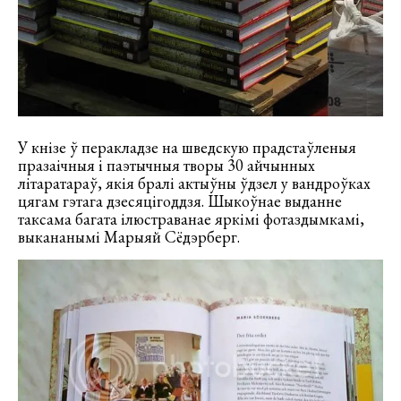
У кнізе ў перакладзе на шведскую прадстаўленыя
празаічныя і паэтычныя творы 30 айчынных
літаратараў, якія бралі актыўны ўдзел у вандроўках
цягам гэтага дзесяцігоддзя. Шыкоўнае выданне
таксама багата ілюстраванае яркімі фотаздымкамі,
выкананымі Марыяй Сёдэрберг.