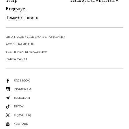
Тэатр
Паштоўкі ад «Будзьма!»
Вандроўкі
Трызуб і Пагоня
ШТО ТАКОЕ «БУДЗЬМА БЕЛАРУСАМІ!»
АСОБЫ КАМПАНІІ
УСЕ ПРАЕКТЫ «БУДЗЬМА!»
КАРТА САЙТА
FACEBOOK
INSTAGRAM
TELEGRAM
TIKTOK
X (TWITTER)
YOUTUBE