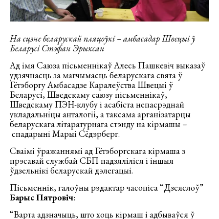
На сцэне беларускай пляцоўкі – амбасадар Швецыі ў
Беларусі Стэфан Эрыксан
Ад імя Саюза пісьменнікаў Алесь Пашкевіч выказаў
удзячнасць за магчымасць беларускага свята ў
Гётэборгу Амбасадзе Каралеўства Швецыі ў
Беларусі, Шведскаму саюзу пісьменнікаў,
Шведскаму ПЭН-клубу і асабіста непасрэднай
укладальніцы анталогіі, а таксама арганізатарцы
беларускага літаратурнага стэнду на кірмашы –
спадарыні Марыі Сёдэрберг.
Сваімі ўражаннямі ад Гётэборгскага кірмаша з
прэсавай службай СБП падзяліліся і іншыя
ўдзельнікі беларускай дэлегацыі.
Пісьменнік, галоўны рэдактар часопіса “Дзеяслоў”
Барыс Пятровіч
:
“Варта адзначыць, што хоць кірмаш і адбываўся ў