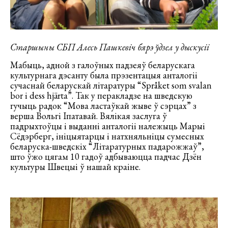
Старшыны СБП Алесь Пашкевіч бярэ ўдзел у дыскусіі
Мабыць, адной з галоўных падзеяў беларускага
культурнага дэсанту была прэзентацыя анталогіі
сучаснай беларускай літаратуры “Språket som svalan
bor i dess hjärta”. Так у перакладзе на шведскую
гучыць радок “Мова ластаўкай жыве ў сэрцах” з
верша Вольгі Іпатавай. Вялікая заслуга ў
падрыхтоўцы і выданні анталогіі належыць Марыі
Сёдэрберг, ініцыятарцы і натхняльніцы сумесных
беларуска-шведскіх “Літаратурных падарожжаў”,
што ўжо цягам 10 гадоў адбываюцца падчас Дзён
культуры Швецыі ў нашай краіне.