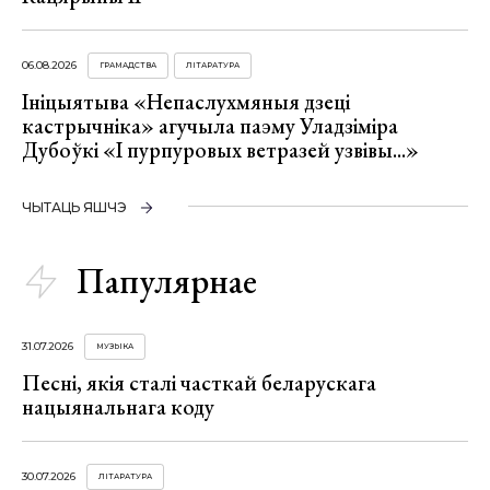
06.08.2026
ГРАМАДСТВА
ЛІТАРАТУРА
Ініцыятыва «Непаслухмяныя дзеці
кастрычніка» агучыла паэму Уладзіміра
Дубоўкі «І пурпуровых ветразей узвівы...»
ЧЫТАЦЬ ЯШЧЭ
Папулярнае
31.07.2026
МУЗЫКА
Песні, якія сталі часткай беларускага
нацыянальнага коду
30.07.2026
ЛІТАРАТУРА