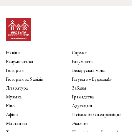
Навіны
Сармат
Калумністыка
Разумняты
Гісторыя
Беларуская мова
Гісторыя за 5 хвілін
Гатуем з «Будзьма!»
Літаратура
Забавы
Музыка
Грамадства
Кіно
Адукацыя
Афіша
Псіхалогія і самаразвіццё
Мастацтва
Экалогія