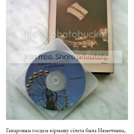
Ганаровым госцем кірмашу сёлета была Нямеччына,