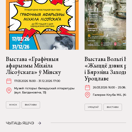
Выстава «Графічныя
Выстава Вольгі На
афарызмы Міхаіла
«Жыццё дзвюх рэк
Лісоўскага» ў Мінску
і Бярэзіна Заходня
Уроцлаве
17.03.2026 16:00 - 31.12.2026 17:00
26.03.2026 16:00 - 25.08.202
Музей гісторыі беларускай літаратуры
(вул. Багдановіча, 13)
Галерэя Клуба MiL (Kościu
МІНСК
ВЫСТАВЫ
УРОЦЛАЎ
ВЫСТАВЫ
ЧЫТАЦЬ ЯШЧЭ