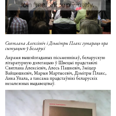
Святлана Алексіевіч і Дзьмітры Плакс гутараць пра
сытуацыю ў Беларусі
Акрамя вышэйзгаданых пісьменнікаў, беларускую
літаратурную дэлегацыю ў Швецыі прадставілі
Святлана Алексіевіч, Алесь Пашкевіч, Зміцер
Вайцюшкевіч, Марыя Мартысевіч, Дзмітры Плакс,
Анка Упала, а таксама прадстаўнікі беларускіх
незалежных выдавецтваў.