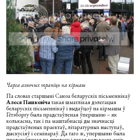
Чарга ахвочых трапіць на кірмаш
Па словах старшыні Саюза беларускіх пісьменнікаў
Алеся Пашкевіча
такая шматлікая дэлегацыя
беларускіх пісьменнікаў і выдаўцоў на кірмашы ў
Гётэборгу была прадстаўленая ўпершыню – як
колькасна, так і па маштабнасці ды значнасці
прадстаўленых праектаў, літаратурных выступаў,
дыскусіяў і семінараў. Да таго ж, упершыню была
прадстаўленая па-шведску і такая колькасць кніг