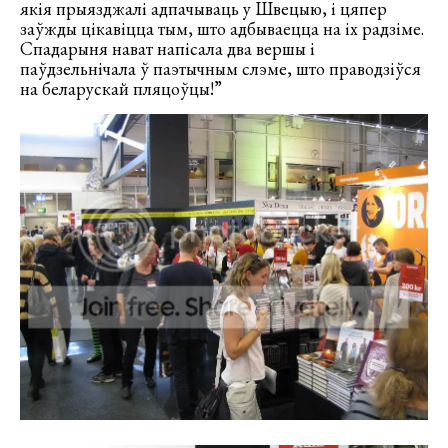
якія прыязджалі адпачываць у Швецыю, і цяпер
заўжды цікавіцца тым, што адбываецца на іх радзіме.
Спадарыня нават напісала два вершы і
паўдзельнічала ў паэтычным слэме, што праводзіўся
на беларускай пляцоўцы!”