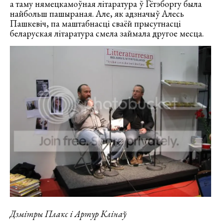
а таму нямецкамоўная літаратура ў Гётэборгу была
найбольш пашыраная. Але, як адзначыў Алесь
Пашкевіч, па маштабнасці сваёй прысутнасці
беларуская літаратура смела займала другое месца.
Дзмітры Плакс і Артур Клінаў