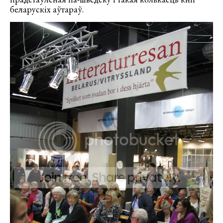
беларускіх аўтараў.