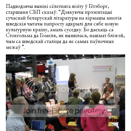
Падводзячы вынікі сёлетняга візіту ў Гётэборг,
старшыня СБП сказаў: “Дзякуючы прэзентацыі
сучаснай беларускай літаратуры на кірмашы многія
шведскія чытачы папросту адкрылі для сябе новую
культурную краіну, амаль суседку. Бо даехаць са
Стокгольма да Гомеля, як выявілася, нашмат бліжэй,
чым са шведскай сталіцы да яе самых паўночных
межаў ”.