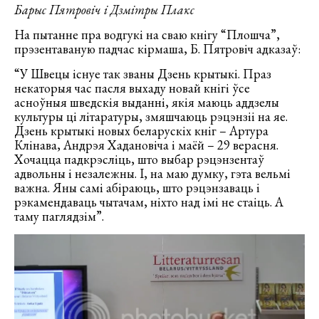
Барыс Пятровіч і Дзмітры Плакс
На пытанне пра водгукі на сваю кнігу “Плошча”,
прэзентаваную падчас кірмаша, Б. Пятровіч адказаў:
“У Швецы існуе так званы Дзень крытыкі. Праз
некаторыя час пасля выхаду новай кнігі ўсе
асноўныя шведскія выданні, якія маюць аддзелы
культуры ці літаратуры, змяшчаюць рэцэнзіі на яе.
Дзень крытыкі новых беларускіх кніг – Артура
Клінава, Андрэя Хадановіча і маёй – 29 верасня.
Хочацца падкрэсліць, што выбар рэцэнзентаў
адвольны і незалежны. І, на маю думку, гэта вельмі
важна. Яны самі абіраюць, што рэцэнзаваць і
рэкамендаваць чытачам, ніхто над імі не стаіць. А
таму паглядзім”.