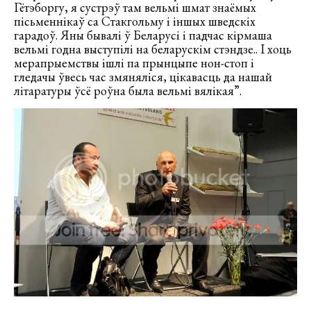
Гётэборгу, я сустрэў там вельмі шмат знаёмых
пісьменнікаў са Стакгольму і іншых шведскіх
гарадоў. Яны бывалі ў Беларусі і падчас кірмаша
вельмі годна выступілі на беларускім стэндзе.. І хоць
мерапрыемствы ішлі па прынцыпе нон-стоп і
гледачы ўвесь час змяняліся, цікавасць да нашай
літаратуры ўсё роўна была вельмі вялікая”.