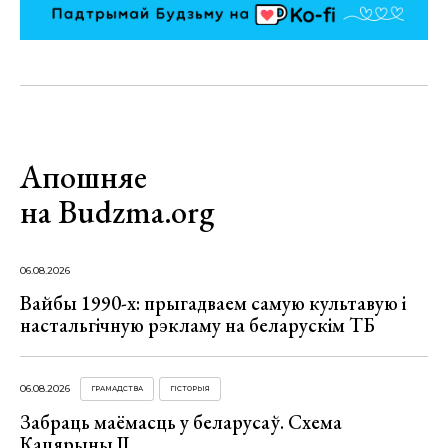
Апошняе
на Budzma.org
06.08.2026
Вайбы 1990-х: прыгадваем самую культавую і
настальгічную рэкламу на беларускім ТБ
06.08.2026
ГРАМАДСТВА
ГІСТОРЫЯ
Забраць маёмасць у беларусаў. Схема
Кацярыны ІІ