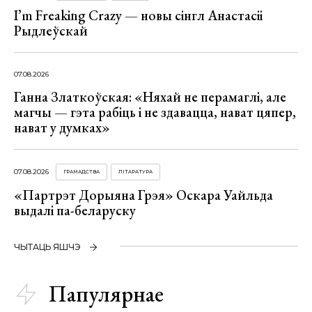
I’m Freaking Crazy — новы сінгл Анастасіі
Рыдлеўскай
07.08.2026
Ганна Златкоўская: «Няхай не перамаглі, але
магчы — гэта рабіць і не здавацца, нават цяпер,
нават у думках»
07.08.2026
ГРАМАДСТВА
ЛІТАРАТУРА
«Партрэт Дорыяна Грэя» Оскара Уайльда
выдалі па-беларуску
ЧЫТАЦЬ ЯШЧЭ
Папулярнае