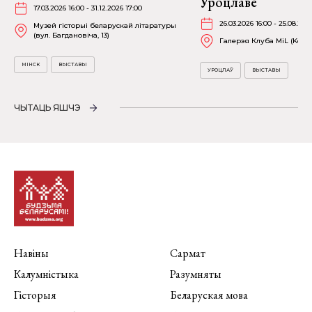
Уроцлаве
17.03.2026 16:00 - 31.12.2026 17:00
26.03.2026 16:00 - 25.08.202
Музей гісторыі беларускай літаратуры
(вул. Багдановіча, 13)
Галерэя Клуба MiL (Kościu
МІНСК
ВЫСТАВЫ
УРОЦЛАЎ
ВЫСТАВЫ
ЧЫТАЦЬ ЯШЧЭ
Навіны
Сармат
Калумністыка
Разумняты
Гісторыя
Беларуская мова