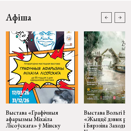
Афіша
Выстава «Графічныя
Выстава Вольгі На
афарызмы Міхаіла
«Жыццё дзвюх рэк
Лісоўскага» ў Мінску
і Бярэзіна Заходня