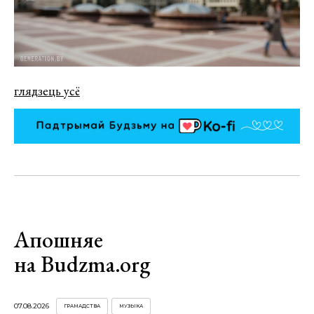
глядзець усё
Апошняе
на Budzma.org
07.08.2026
ГРАМАДСТВА
МУЗЫКА