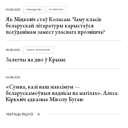
04.08.2026
ГРАМАДСТВА
ЛІТАРАТУРА
Як Міцкевіч стаў Коласам. Чаму класік
беларускай літаратуры карыстаўся
псеўданімам замест уласнага прозвішча?
05.08.2026
«МАМА, НЕ ЖУРЫСЯ!»
Залегчы на дно ў Крыме
04.08.2026
«Сумна, калі наш максімум —
беларускамоўныя надпісы на магілах». Алесь
Кіркевіч адказвае Міколу Бугаю
ЧЫТАЦЬ ЯШЧЭ