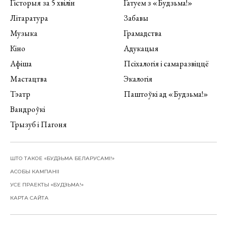
Гісторыя за 5 хвілін
Гатуем з «Будзьма!»
Літаратура
Забавы
Музыка
Грамадства
Кіно
Адукацыя
Афіша
Псіхалогія і самаразвіццё
Мастацтва
Экалогія
Тэатр
Паштоўкі ад «Будзьма!»
Вандроўкі
Трызуб і Пагоня
ШТО ТАКОЕ «БУДЗЬМА БЕЛАРУСАМІ!»
АСОБЫ КАМПАНІІ
УСЕ ПРАЕКТЫ «БУДЗЬМА!»
КАРТА САЙТА