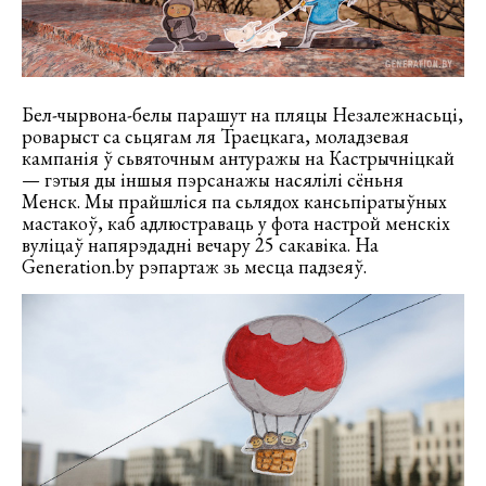
Бел-чырвона-белы парашут на пляцы Незалежнасьці,
роварыст са сьцягам ля Траецкага, моладзевая
кампанія ў сьвяточным антуражы на Кастрычніцкай
— гэтыя ды іншыя пэрсанажы насялілі сёньня
Менск. Мы прайшліся па сьлядох кансьпіратыўных
мастакоў, каб адлюстраваць у фота настрой менскіх
вуліцаў напярэдадні вечару 25 сакавіка. На
Generation.by рэпартаж зь месца падзеяў.