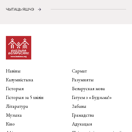
ЧЫТАЦЬ ЯШЧЭ
Навіны
Сармат
Калумністыка
Разумняты
Гісторыя
Беларуская мова
Гісторыя за 5 хвілін
Гатуем з «Будзьма!»
Літаратура
Забавы
Музыка
Грамадства
Кіно
Адукацыя