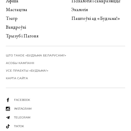
Афіша
Псіхалогія і самаразвіццё
Мастацтва
Экалогія
Тэатр
Паштоўкі ад «Будзьма!»
Вандроўкі
Трызуб і Пагоня
ШТО ТАКОЕ «БУДЗЬМА БЕЛАРУСАМІ!»
АСОБЫ КАМПАНІІ
УСЕ ПРАЕКТЫ «БУДЗЬМА!»
КАРТА САЙТА
FACEBOOK
INSTAGRAM
TELEGRAM
TIKTOK