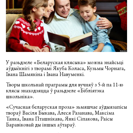
У разьдзеле «Беларуская клясыка» можна знайсьці
аўдыёкнігі з творамі Якуба Коласа, Кузьмы Чорнага,
Івана Шамякіна і Івана Навуменкі.
Творы школьнай праграмы для вучняў з 5-й па 11-ю
клясы знаходзяцца ў разьдзеле «Бібліятэка
школьніка».
«Сучасная беларуская проза» зьмяшчае аўдыязапісы
твораў Васіля Быкава, Алеся Разанава, Максіма
Танка, Івана Пташнікава, Янкі Сіпакова, Раісы
Баравіковай ды іншых аўтараў.