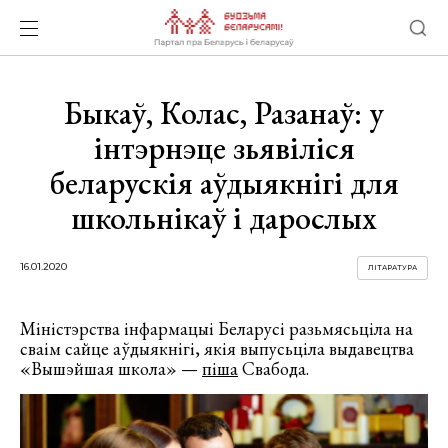
Быкаў, Колас, Разанаў: у
інтэрнэце зьявіліся
беларускія аўдыякнігі для
школьнікаў і дарослых
16.01.2020
ЛІТАРАТУРА
Міністэрства інфармацыі Беларусі разьмясьціла на
сваім сайце аўдыякнігі, якія выпусьціла выдавецтва
«Вышэйшая школа» —
піша
Свабода.