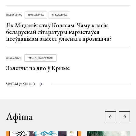
04.08.2026
ГРАМАДСТВА
ЛІТАРАТУРА
Як Міцкевіч стаў Коласам. Чаму класік
беларускай літаратуры карыстаўся
псеўданімам замест уласнага прозвішча?
05.08.2026
«МАМА, НЕ ЖУРЫСЯ!»
Залегчы на дно ў Крыме
ЧЫТАЦЬ ЯШЧЭ
Афіша