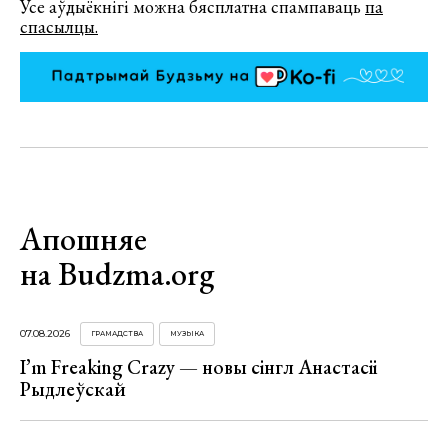
Усе аўдыёкнігі можна бясплатна спампаваць
па
спасылцы.
Апошняе
на Budzma.org
07.08.2026
ГРАМАДСТВА
МУЗЫКА
I’m Freaking Crazy — новы сінгл Анастасіі
Рыдлеўскай