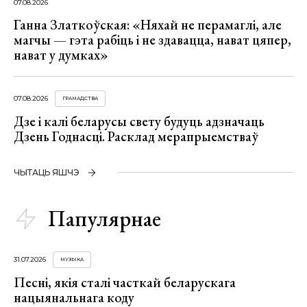
07.08.2026
Ганна Златкоўская: «Няхай не перамаглі, але
магчы — гэта рабіць і не здавацца, нават цяпер,
нават у думках»
07.08.2026
ГРАМАДСТВА
Дзе і калі беларусы свету будуць адзначаць
Дзень Годнасці. Расклад мерапрыемстваў
ЧЫТАЦЬ ЯШЧЭ
Папулярнае
31.07.2026
МУЗЫКА
Песні, якія сталі часткай беларускага
нацыянальнага коду