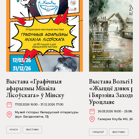
Выстава «Графічныя
Выстава Вольгі На
афарызмы Міхаіла
«Жыццё дзвюх рэк
Лісоўскага» ў Мінску
і Бярэзіна Заходня
Уроцлаве
17.03.2026 16:00 - 31.12.2026 17:00
26.03.2026 16:00 - 25.08.202
Музей гісторыі беларускай літаратуры
(вул. Багдановіча, 13)
Галерэя Клуба MiL (Kościu
МІНСК
ВЫСТАВЫ
УРОЦЛАЎ
ВЫСТАВЫ