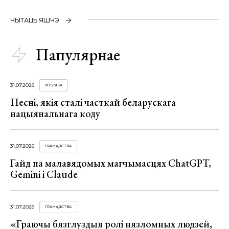
ЧЫТАЦЬ ЯШЧЭ
Папулярнае
31.07.2026
МУЗЫКА
Песні, якія сталі часткай беларускага
нацыянальнага коду
31.07.2026
ГРАМАДСТВА
Гайд па малавядомых магчымасцях ChatGPT,
Gemini і Claude
31.07.2026
ГРАМАДСТВА
«Граючы бязглуздыя ролі нязломных людзей,