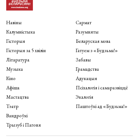
Навіны
Сармат
Калумністыка
Разумняты
Гісторыя
Беларуская мова
Гісторыя за 5 хвілін
Гатуем з «Будзьма!»
Літаратура
Забавы
Музыка
Грамадства
Кіно
Адукацыя
Афіша
Псіхалогія і самаразвіццё
Мастацтва
Экалогія
Тэатр
Паштоўкі ад «Будзьма!»
Вандроўкі
Трызуб і Пагоня