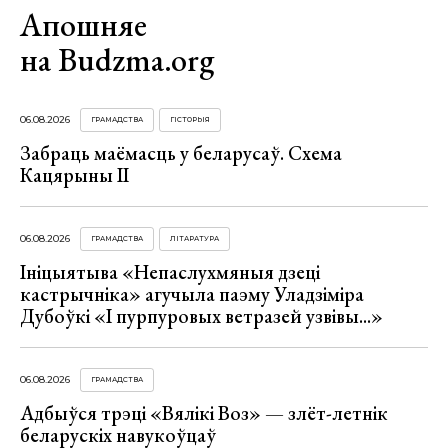
Апошняе
на Budzma.org
06.08.2026
ГРАМАДСТВА
ГІСТОРЫЯ
Забраць маёмасць у беларусаў. Схема
Кацярыны ІІ
06.08.2026
ГРАМАДСТВА
ЛІТАРАТУРА
Ініцыятыва «Непаслухмяныя дзеці
кастрычніка» агучыла паэму Уладзіміра
Дубоўкі «І пурпуровых ветразей узвівы...»
06.08.2026
ГРАМАДСТВА
Адбыўся трэці «Вялікі Воз» — злёт-летнік
беларускіх навукоўцаў