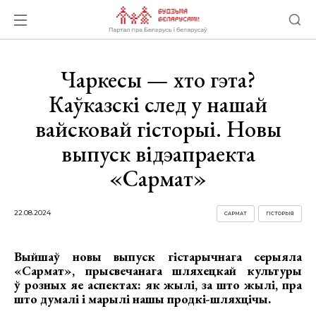
Чаркесы — хто гэта?
Каўказскі след у нашай
вайсковай гісторыі. Новы
выпуск відэапраекта
«Сармат»
22.08.2024
САРМАТ
ГІСТОРЫЯ
Выйшаў новы выпуск гістарычнага серыяла
«Сармат», прысвечанага шляхецкай культуры
ў розных яе аспектах: як жылі, за што жылі, пра
што думалі і марылі нашы продкі-шляхцічы.