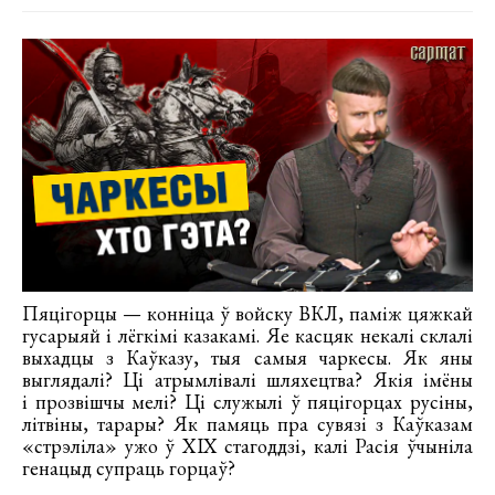
Пяцігорцы — конніца ў войску ВКЛ, паміж цяжкай
гусарыяй і лёгкімі казакамі. Яе касцяк некалі склалі
выхадцы з Каўказу, тыя самыя чаркесы. Як яны
выглядалі? Ці атрымлівалі шляхецтва? Якія імёны
і прозвішчы мелі? Ці служылі ў пяцігорцах русіны,
літвіны, тарары? Як памяць пра сувязі з Каўказам
«стрэліла» ужо ў ХІХ стагоддзі, калі Расія ўчыніла
генацыд супраць горцаў?