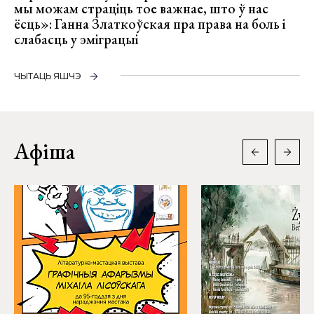
мы можам страціць тое важнае, што ў нас
ёсць»: Ганна Златкоўская пра права на боль і
слабасць у эміграцыі
ЧЫТАЦЬ ЯШЧЭ
Афіша