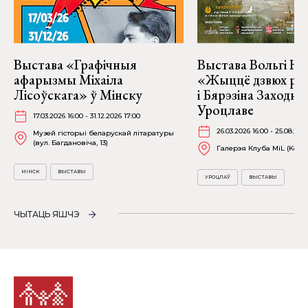
Выстава «Графічныя
Выстава Вольгі На
афарызмы Міхаіла
«Жыццё дзвюх рэк
Лісоўскага» ў Мінску
і Бярэзіна Заходня
Уроцлаве
17.03.2026 16:00 - 31.12.2026 17:00
26.03.2026 16:00 - 25.08.202
Музей гісторыі беларускай літаратуры
(вул. Багдановіча, 13)
Галерэя Клуба MiL (Kościu
МІНСК
ВЫСТАВЫ
УРОЦЛАЎ
ВЫСТАВЫ
ЧЫТАЦЬ ЯШЧЭ