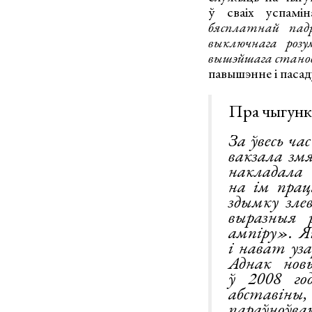
ў сваіх успамін
бясплатнай пад
выключнага розу
вышэйшага стано
павышэнне і пасад
Пра чыгунк
За ўвесь ча
вакзала зм
накладала 
на ім прац
здымку зле
выразныя 
ампіру». Я
і нават уз
Аднак нов
ў 2008 го
абставіны,
параўноўваю