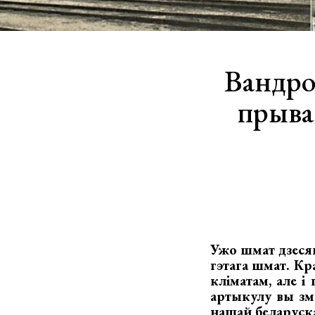
Вандро
прыва
Ужо шмат дзеся
гэтага шмат. Кр
кліматам, але і
артыкулу вы зм
нашай беларуска