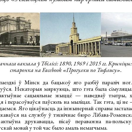
чнага вакзала ў Тбілісі: 1890, 1969 і 2015 гг. Крыніцы
старонка на Facebook «Прогулки по Тифлису».
аездкі ў Мінск да бацькоў яго разбіў параліч ног
уўся. Некаторыя мяркуюць, што гэта была сімуляцы
 актыўнае сацыяльнае жыццё — наведваў тэатры, х
я і перасоўваўся паўсюль на мыліцах. Так гэта, ці н
даемся. Яго цікаўнасць да інжынернай справы засталася 
каваўся на службу ў тэхнічнае бюро Лібава-Роменск
актыўна друкавацца, пісаў пераважна па-польск
скай мовай у той час было амаль немагчыма.