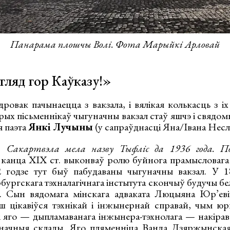
Панарама плошчы Волі. Фота Марыйкі Арловай
яд гор Каўказу!»
овак пачынаецца з вакзала, і вялікая колькасць з іх
рых пісьменнікаў чыгуначны вакзал стаў яшчэ і свядо
я паэта
Янкі Лучыны
(у сапраўднасці Яна/Івана Несл
 Сакартвэла мела назву Тыфліс да 1936 года. П
 канца ХІХ ст. выконваў ролю буйнога прамысловага
2 годзе тут быў пабудаваны чыгуначны вакзал. У 1
ургскага тэхналагічнага інстытута скончыў будучы бе
і. Сын вядомага мінскага адваката Люцыяна Юр’еві
ьш цікавіўся тэхнікай і інжынернай справай, чым ю
 яго — дыпламаванага інжынера-тэхнолага — накірава
начныя склады. Яго пляменніца Ванда Дзяржынская