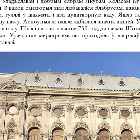
 Уладзіславай і добрым сябрам Якубам Коласам Куп
ы. З вакон санаторыя яны любаваліся Эльбрусам, нава
, гулялі ў шахматы і пілі цудатворную ваду. Яшчэ т
шу паэту. Асноўныя ж падзеі адбыліся значна пазней. 
аны ў Тбілісі на святкаванне 750-годдзя паэмы Шота 
ы». Урачыстае мерапрыемства праходзіла ў дзяржа
авэлі.