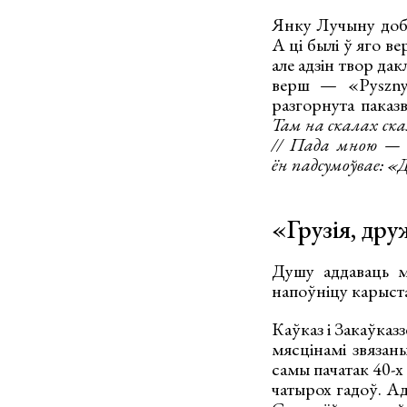
Янку Лучыну добра
А ці былі ў яго в
але адзін твор да
верш — «Pyszny
разгорнута паказ
Там на скалах ска
// Пада мною — с
ён падсумоўвае: «Д
«Грузія, дру
Душу аддаваць м
напоўніцу карыст
Каўказ і Закаўказ
мясцінамі звязан
самы пачатак 40-х
чатырох гадоў. А