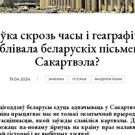
ўка скрозь часы і геаграф
блівала беларускіх пісьме
Сакартвэла?
19.04.2024
ЗАМЕЖЖА
ГІСТОРЫЯ
ВАНДРУЕМ РАЗАМ
цігоддзяў беларусы едуць адпачываць у Сакартв
аіна прыцягвае нас не толькі экзатычнай прыро
 гасціннасцю, якой заўжды славіліся картвэлы.
ожаце па-новаму зірнуць на краіну праз малав
й гісторыі і яе выбітных дзеячаў.