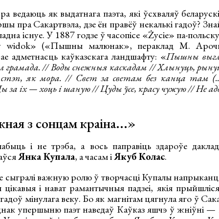
 ведаюць як выдатнага паэта, які ўсхваляў беларускі
ершы пра Сакартвэла, дзе ён правёў некалькі гадоў? Зна
кладна існуе. У 1887 годзе ў часопісе «Życie» па-польс
 widok» («Пышны малюнак», пераклад М. Арочк
вае адметнасць каўказскага ландшафту: «
Пышны выгля
л грамада. // Воды снежныя каскадам // Хлынуць, рынуць
тэп, як мора. // Свет за светам без канца там (.
ы за ix — хоць i шаную // Цуды ўсе, красу чужую // Не ад
жная з сонцам краіна...»
абыць і не трэба, а вось паправіць здароўе дакла
аўся
Янка Купала
, а часам і
Якуб Колас
.
зе сыгралі важную ролю ў творчасці Купалы напрыканц
ы цікавыя і нават рамантычныя падзеі, якія прыйшліс
 гадоў мінулага веку. Бо як магнітам цягнула яго ў Сак
днак упершыню паэт наведаў Каўказ яшчэ ў жніўні — в