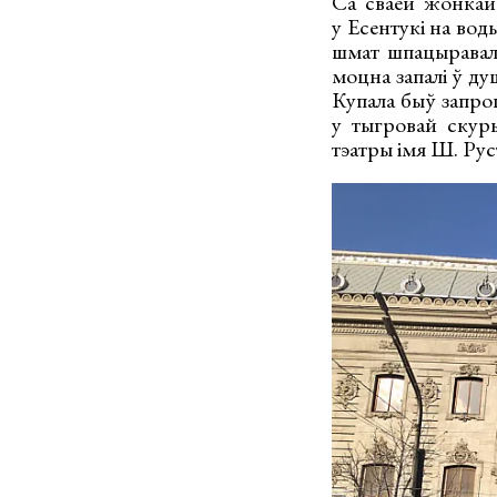
Са сваёй жонкай
у Есентукі на вод
шмат шпацыравалі
моцна запалі ў ду
Купала быў запрош
у тыгровай скур
тэатры імя Ш. Руст