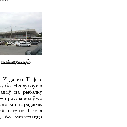
:
railwayz.info
,
. У далёкі Тыфліс
я, бо Неслухоўскі
адзіў на рыбалку
е — праўды мы ўжо
з ім і на радзіме.
ай чыгункі. Пасля
у, бо карыстацца