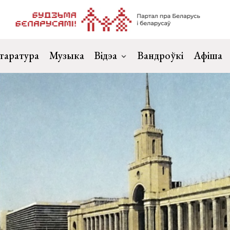
таратура
Музыка
Відэа
Вандроўкі
Афіша