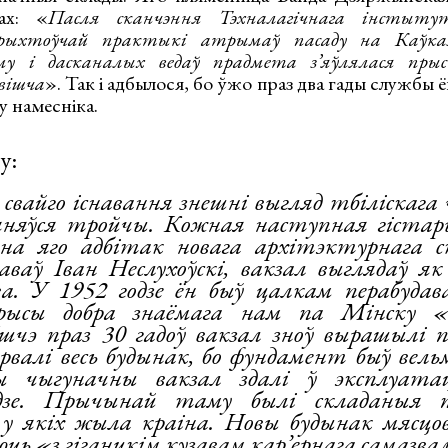
ах: «
Пасля сканчэння Тэхналагічнага інстыту
рыхтоўчай практыкі атрымаў пасаду на Каўказ
му і дасканалых ведаў прадмета з’яўлялася пры
вішча
». Так і адбылося, бо ўжо праз два гады службы 
у намесніка.
у:
с свайго існавання знешні выгляд тбіліскага
яняўся тройчы. Кожная наступная гістар
на яго адбітак новага архітэктурнага 
аваў Іван Неслухоўскі, вакзал выглядаў 
ва. У 1952 годзе ён быў цалкам перабуда
рысы добра знаёмага нам па Мінску «с
шчэ праз 30 гадоў вакзал зноў вырашылі п
арвалі весь будынак, бо фундамент быў вел
ы чыгуначны вакзал здалі ў эксплуата
дзе. Прычынай таму былі складаныя 
 у якіх жыла краіна. Новы будынак мясц
ць «з гіганцкім кузавам кар’ернага самазв