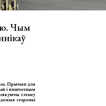
ію. Чым
ннікаў
эла. Прычын для
дай і пяшчотным
 Дзякуючы гэтаму
ядомыя старонкі