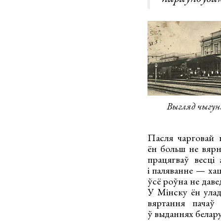
Выгляд чыгуна
Пасля чарговай п
ён больш не вярн
працягваў весці
і паляванне — хац
ўсё роўна не даве
У Мінску ён улад
вяртання пачаў 
ў выданнях белару