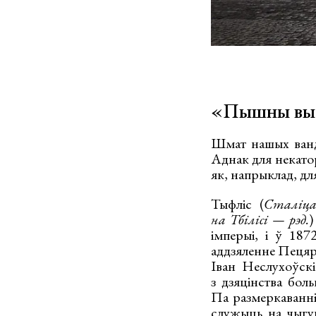
«Пышны выгл
Шмат нашых вандр
Аднак для некато
як, напрыклад, дл
Тыфліс (
Сталіца
на Тбілісі — рэд.
)
імперыі, і ў 187
аддзяленне Пецярб
Іван Неслухоўск
з дзяцінства бол
Па размеркаванні
служыць на чыгу