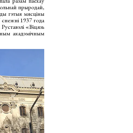
ала разам паехаў
кольнай прыродай,
ады гэтыя мясціны
У снежні 1937 года
Руставэлі «Віцязь
ўным акадэмічным