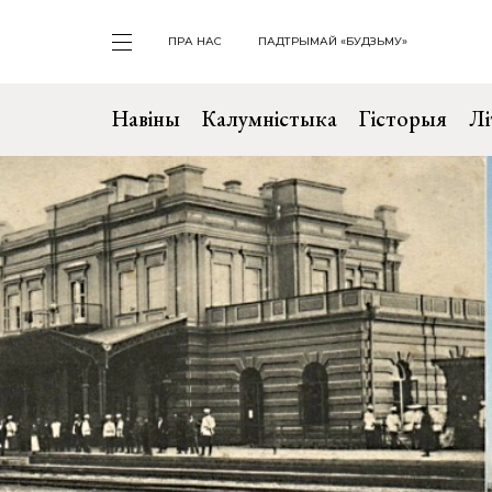
ПРА НАС
ПАДТРЫМАЙ «БУДЗЬМУ»
Навіны
Калумністыка
Гісторыя
Лі