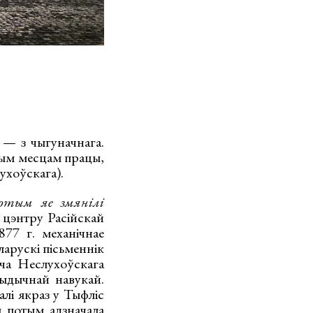
 — з чыгуначнага.
мым месцам працы,
ухоўскага).
отым яе змянілі
 цэнтру Расійскай
877 г. механічнае
ларускі пісьменнік
ча Неслухоўскага
рыдычнай навукай.
лі якраз у Тыфліс
 потым адзначала