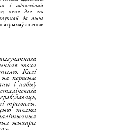
та і адпаведнай
е, якая для яго
ступкай да яшчэ
ён атрымаў значнае
 чыгуначнага
ычная эпоха
стылю. Калі
як на першым
ваны і набыў
талінскага
ерабудаваць,
ьмі трывалы.
цыю толькі
палітычныя
овыя жыхары
ала»
.