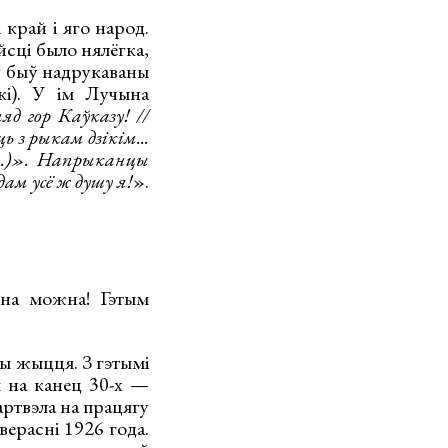
 край і яго народ.
йсці было нялёгка,
ку быў надрукаваны
і). У ім Лучына
д гор Каўказу! //
 з рыкам дзікім...
..)». Напрыканцы
дам усё ж душу я!
».
дна можна! Гэтым
ы жыцця. З гэтымі
я на канец 30-х —
артвэла на працягу
ерасні 1926 года.