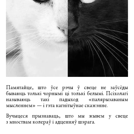
Памятайце, што ўсе рэчы ў свеце не заўсёды
бываюць толькі чорнымі ці толькі белымі. Псіхолагі
называюць такі падыход «палярызаваным
мысленнем» — і гэта кагнітыўнае скажэнне.
Вучыцеся прызнаваць, што мы жывем у свеце
з мноствам колераў і адценняў шэрага.