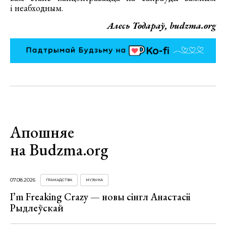
і неабходным.
Алесь Тодараў, budzma.org
Апошняе
на Budzma.org
07.08.2026
ГРАМАДСТВА
МУЗЫКА
I’m Freaking Crazy — новы сінгл Анастасіі
Рыдлеўскай