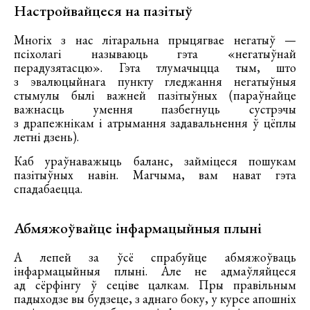
Настройвайцеся на пазітыў
Многіх з нас літаральна прыцягвае негатыў —
псіхолагі называюць гэта «негатыўнай
перадузятасцю». Гэта тлумачыцца тым, што
з эвалюцыйнага пункту гледжання негатыўныя
стымулы былі важней пазітыўных (параўнайце
важнасць умення пазбегнуць сустрэчы
з драпежнікам і атрымання задавальнення ў цёплы
летні дзень).
Каб ураўнаважыць баланс, займіцеся пошукам
пазітыўных навін. Магчыма, вам нават гэта
спадабаецца.
Абмяжоўвайце інфармацыйныя плыні
А лепей за ўсё спрабуйце абмяжоўваць
інфармацыйныя плыні. Але не адмаўляйцеся
ад сёрфінгу ў сеціве цалкам. Пры правільным
падыходзе вы будзеце, з аднаго боку, у курсе апошніх