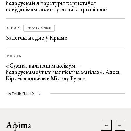
беларускай літаратуры карыстаўся
псеўданімам замест уласнага прозвішча?
05.08.2026
«МАМА, НЕ ЖУРЫСЯ!»
Залегчы на дно ў Крыме
04.08.2026
«Сумна, калі наш максімум —
беларускамоўныя надпісы на магілах». Алесь
Кіркевіч адказвае Міколу Бугаю
ЧЫТАЦЬ ЯШЧЭ
Афіша