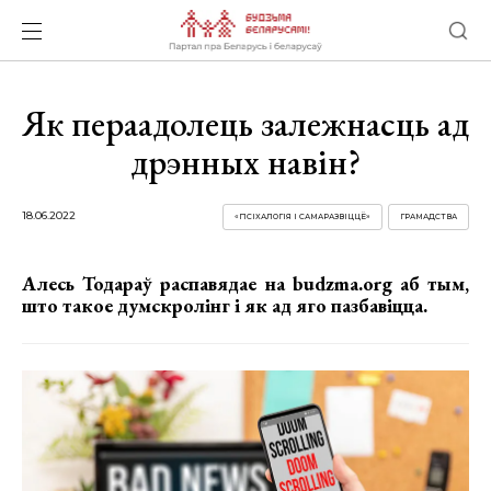
Як пераадолець залежнасць ад
дрэнных навін?
18.06.2022
«ПСІХАЛОГІЯ І САМАРАЗВІЦЦЁ»
ГРАМАДСТВА
Алесь Тодараў распавядае на budzma.org аб тым,
што такое думскролінг і як ад яго пазбавіцца.