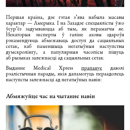
Першая краіна, дзе гэтая з’ява набыла масавы
характар — Амерыка. І на Захадзе спецыялісты ўжо
ўсур’ёз задумваюцца аб тым, як перамагчы яе.
Некаторыя эксперты ў галіне аховы здароўя
рэкамендуюць абмежаваць доступ да сацыяльных
сетак, каб паменшыць негатыўныя наступствы
думскролінгу, а папулярныя часопісы пішуць
аб рызыках залежнасці ад сацыяльных сетак.
Выданне Medical Xpress
прапануе
даволі
рэалістычныя парады, якія дапамогуць пераадолець
наступсты залежнасці ад негатыўных навін:
Абмяжуйце час на чытанне навін