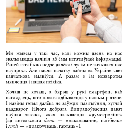
Мы жывем у такі час, калі кожны дзень на нас
звальваюцца вялікія аб’ёмы негатыўнай інфармацыі.
Раней гэта было недзе далёка і зусім не тычылася нас
наўпрост. Але пасля пачатку вайны ва Украіне свет
канчаткова змяніўся. А разам з ім незваротна
мяняецца і нашая псіхіка.
Хочаш не хочаш, а бярэш у рукі смартфон, каб
паглядзець, што новага адбываецца ў нашым рэгіёне.
І навіны гэтыя далёка не заўжды пазітыўныя, хутчэй
наадварот. Нічога добрага. Выпрацоўваецца нават
пэўная звычка, якая называецца «думскролінг»
(ад ангельскага
doom
— «наканаванне, пагібель»
і
scroll
— «пракручваць, гартаць»).