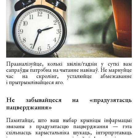
Прааналізуйце, колькі хвілін/гадзін у суткі вам
сапраўды патрэбна на чытанне навінаў. Не марнуйце
час на скролінг, усталюйце абмежаванне
і прытрымлівайцеся яго.
Не забывайцеся на «прадузятасць
пацверджання»
Памятайце, што ваш выбар крыніцы інфармацыі
звязаны з прадузятасцю пацверджання — гэта
схільнасць карыстальніка шукаць, інтэрпрэтаваць