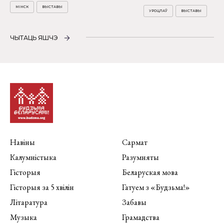
МІНСК
ВЫСТАВЫ
УРОЦЛАЎ
ВЫСТАВЫ
ЧЫТАЦЬ ЯШЧЭ
Навіны
Сармат
Калумністыка
Разумняты
Гісторыя
Беларуская мова
Гісторыя за 5 хвілін
Гатуем з «Будзьма!»
Літаратура
Забавы
Музыка
Грамадства