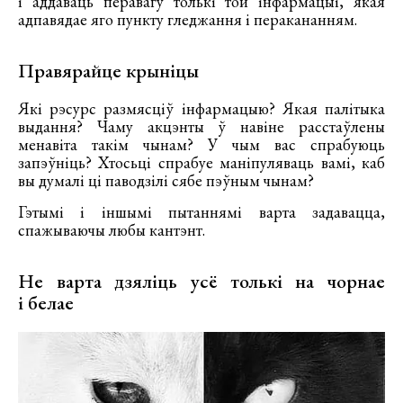
і аддаваць перавагу толькі той інфармацыі, якая
адпавядае яго пункту гледжання і перакананням.
Правярайце крыніцы
Які рэсурс размясціў інфармацыю? Якая палітыка
выдання? Чаму акцэнты ў навіне расстаўлены
менавіта такім чынам? У чым вас спрабуюць
запэўніць? Хтосьці спрабуе маніпуляваць вамі, каб
вы думалі ці паводзілі сябе пэўным чынам?
Гэтымі і іншымі пытаннямі варта задавацца,
спажываючы любы кантэнт.
Не варта дзяліць усё толькі на чорнае
і белае