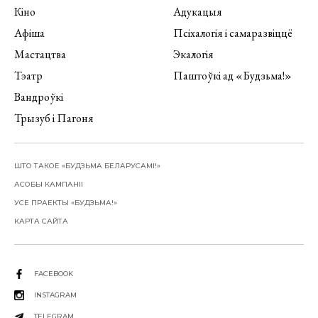
Кіно
Адукацыя
Афіша
Псіхалогія і самаразвіццё
Мастацтва
Экалогія
Тэатр
Паштоўкі ад «Будзьма!»
Вандроўкі
Трызуб і Пагоня
ШТО ТАКОЕ «БУДЗЬМА БЕЛАРУСАМІ!»
АСОБЫ КАМПАНІІ
УСЕ ПРАЕКТЫ «БУДЗЬМА!»
КАРТА САЙТА
FACEBOOK
INSTAGRAM
TELEGRAM