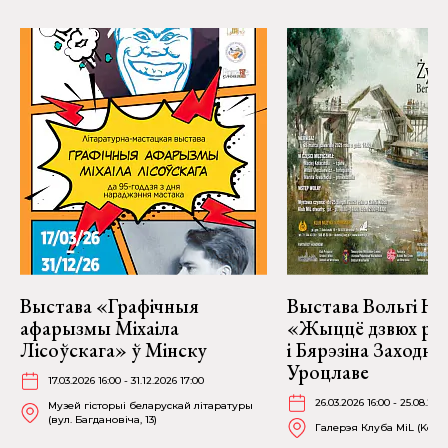
Выстава «Графічныя
Выстава Вольгі На
афарызмы Міхаіла
«Жыццё дзвюх рэк
Лісоўскага» ў Мінску
і Бярэзіна Заходня
Уроцлаве
17.03.2026 16:00 - 31.12.2026 17:00
26.03.2026 16:00 - 25.08.202
Музей гісторыі беларускай літаратуры
(вул. Багдановіча, 13)
Галерэя Клуба MiL (Kościu