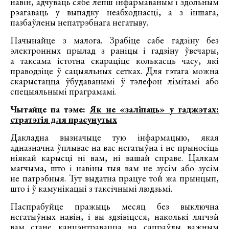
навін, адчуваць сябе лепш інфармаваным і здольным
рэагаваць у выпадку неабходнасці, а з іншага,
пазбаўлены непатрэбнага негатыву.
Пачынайце з малога. Зрабіце сабе гадзіну без
электронных прылад з раніцы і гадзіну ўвечары,
а таксама істотна скараціце колькасць часу, які
праводзіце ў сацыяльных сетках. Для гэтага можна
скарыстацца ўбудаванымі ў тэлефон лімітамі або
спецыяльнымі праграмамі.
Чытайце па тэме:
Як не «заліпаць» у гаджэтах:
стратэгія для прасунутых
Дакладна вызначыце тую інфармацыю, якая
адназначна ўплывае на вас негатыўна і не прыносіць
ніякай карысці ні вам, ні вашай справе. Цалкам
магчыма, што і навіны тыя вам не зусім або зусім
не патрэбныя. Тут выдатна працуе той жа прынцып,
што і ў камунікацыі з таксічнымі людзьмі.
Паспрабуйце пражыць месяц без выключна
негатыўных навін, і вы здзівіцеся, наколькі лягчэй
вам стане канцэнтравацца на сапраўды важным