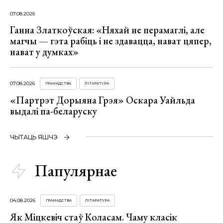
07.08.2026
Ганна Златкоўская: «Няхай не перамаглі, але
магчы — гэта рабіць і не здавацца, нават цяпер,
нават у думках»
07.08.2026
ГРАМАДСТВА
ЛІТАРАТУРА
«Партрэт Дорыяна Грэя» Оскара Уайльда
выдалі па-беларуску
ЧЫТАЦЬ ЯШЧЭ
Папулярнае
04.08.2026
ГРАМАДСТВА
ЛІТАРАТУРА
Як Міцкевіч стаў Коласам. Чаму класік