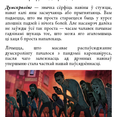
Думскролінг
— звычка сёрфіць навіны ў стужцы,
нават калі яны засмучаюць або прыгнятаюць. Вам
падаецца, што вы проста стараецеся быць у курсе
апошніх падзей і нічога болей. Але насамрэч далёка
не заўжды ўсё так проста — часам чалавек пачынае
гадзінамі шукаць тое, што можа яго агаломшыць
ці хаця б проста напалохаць.
Лічыцца, што масавае распаўсюджанне
думскролінгу пачалося з пандэміі каронавіруса,
пасля чаго залежнасць ад дрэнных навінаў
упершыню стала часткай нашай паўсядзённасці.