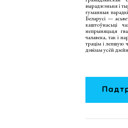
выраджэньня і тыр
гуманныя парадкі
Беларусі — асьве
каштоўнасьці ча
непрыняцьця гва
чалавека, так і н
трацім і лепшую ч
дэвізам усёй дзе