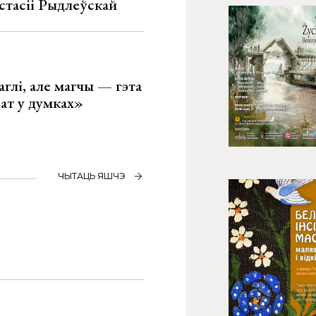
стасіі Рыдлеўскай
глі, але магчы — гэта
ват у думках»
ЧЫТАЦЬ ЯШЧЭ