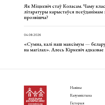
Як Міцкевіч стаў Коласам. Чаму клас
літаратуры карыстаўся псеўданімам 
прозвішча?
04.08.2026
«Сумна, калі наш максімум — белар
на магілах». Алесь Кіркевіч адказва
Навіны
Калумністыка
Гісторыя