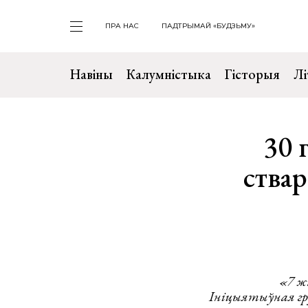
ПРА НАС
ПАДТРЫМАЙ «БУДЗЬМУ»
Навіны
Калумністыка
Гісторыя
Лі
30 
ства
«7 ж
Ініцыятыўная гру