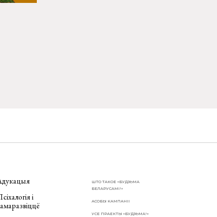
Адукацыя
ШТО ТАКОЕ «БУДЗЬМА
БЕЛАРУСАМІ!»
сіхалогія і
АСОБЫ КАМПАНІІ
самаразвіццё
УСЕ ПРАЕКТЫ «БУДЗЬМА!»