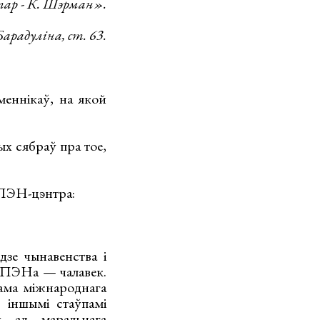
атар - К. Шэрман».
арадуліна, ст. 63.
меннікаў, на якой
х сябраў пра тое,
а ПЭН-цэнтра:
зе чынавенства і
я ПЭНа — чалавек.
сама міжнароднага
ь іншымі стаўпамі
у ад маральнага