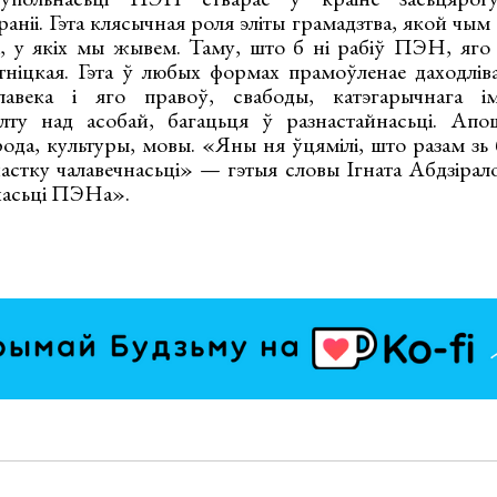
аніі. Гэта клясычная роля эліты грамадзтва, якой чы
, у якіх мы жывем. Таму, што б ні рабіў ПЭН, яго 
тніцкая. Гэта ў любых формах прамоўленае даходлі
лавека і яго правоў, свабоды, катэгарычнага і
лту над асобай, багацьця ў разнастайнасьці. Ап
арода, культуры, мовы. «Яны ня ўцямілі, што разам з
астку чалавечнасьці» — гэтыя словы Ігната Абдзірало
йнасьці ПЭНа».