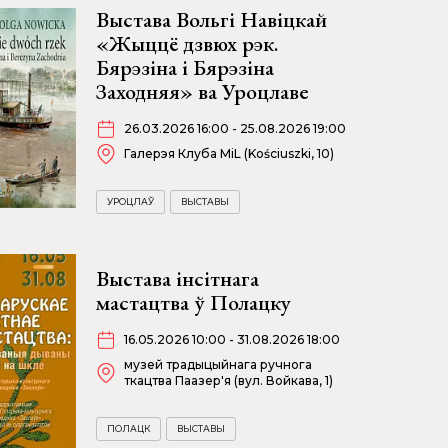
Выстава Вольгі Навіцкай
«Жыццё дзвюх рэк.
Бярэзіна і Бярэзіна
Заходняя» ва Уроцлаве
26.03.2026 16:00 - 25.08.2026 19:00
Галерэя Клуба MiL (Kościuszki, 10)
УРОЦЛАЎ
ВЫСТАВЫ
Выстава інсітнага
мастацтва ў Полацку
16.05.2026 10:00 - 31.08.2026 18:00
музей традыцыйнага ручнога
ткацтва Паазер'я (вул. Войкава, 1)
ПОЛАЦК
ВЫСТАВЫ