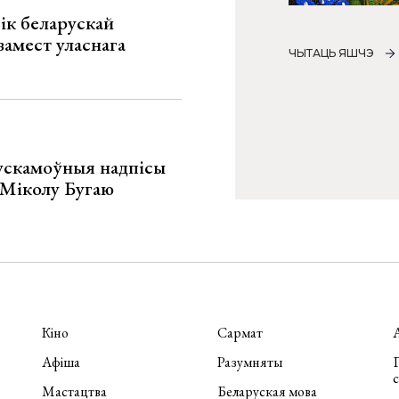
ік беларускай
замест уласнага
ЧЫТАЦЬ ЯШЧЭ
ускамоўныя надпісы
е Міколу Бугаю
Кіно
Сармат
Афіша
Разумняты
П
Мастацтва
Беларуская мова