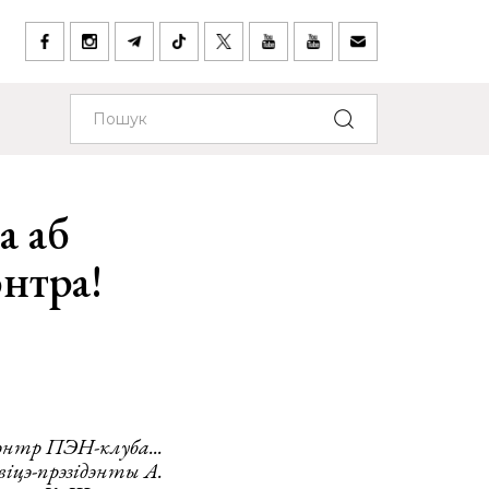
а аб
нтра!
цэнтр ПЭН-клуба...
віцэ-прэзідэнты А.