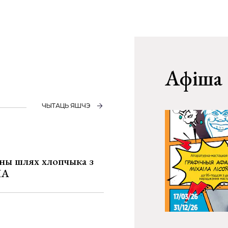
Афіша
ЧЫТАЦЬ ЯШЧЭ
рны шлях хлопчыка з
ША