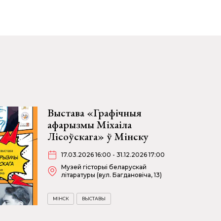
Выстава «Графічныя
афарызмы Міхаіла
Лісоўскага» ў Мінску
17.03.2026 16:00 - 31.12.2026 17:00
Музей гісторыі беларускай
літаратуры (вул. Багдановіча, 13)
МІНСК
ВЫСТАВЫ