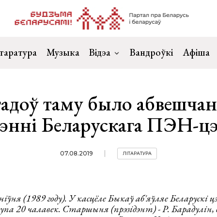
таратура
Музыка
Відэа
Вандроўкі
Афіша
гадоў таму было абвешчан
рэнні Беларускага ПЭН-цэ
07.08.2019
ЛІТАРАТУРА
ніўня (1989 году). У касцёле Быкаў аб'яўляе Беларускі 
па 20 чалавек. Старшыня (прэзідэнт) - Р. Барадулін, 