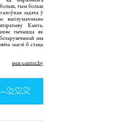
м больш, тым больш
галоўная задача ў
вае вытлумачэньне
мпэратыву Канта,
ошняе тычыцца як
ь беларушчынай мы
віча маглі б стаць
pen-centre.by