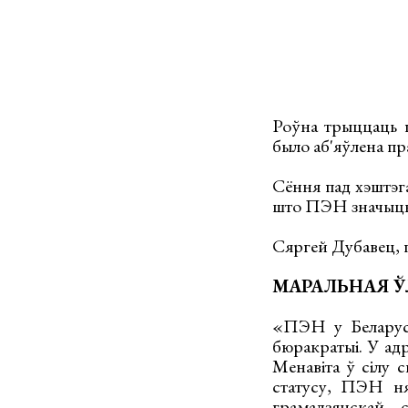
Роўна трыццаць г
было аб'яўлена п
Сёння пад хэштэг
што ПЭН значыць 
Сяргей Дубавец, п
МАРАЛЬНАЯ 
«ПЭН у Беларусі 
бюракратыі. У ад
Менавіта ў сілу 
статусу, ПЭН ня 
грамадзянскай 