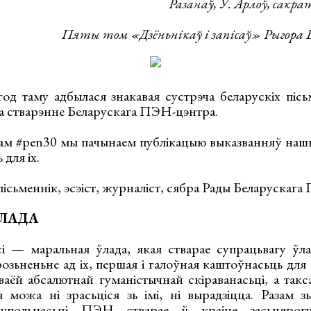
Разанаў, У. Арлоў, сакр
Пяты том «Дзёньнікаў і запісаў» Рыгора Б
од таму адбылася знакавая сустрэча беларускіх пісь
ра стварэнне Беларускага ПЭН-цэнтра.
ам #pen30 мы пачынаем публікацыю выказванняў нашы
для іх.
ісьменнік, эсэіст, журналіст, сябра Рады Беларускаг
ЎЛАДА
— маральная ўлада, якая стварае супрацьвагу ўлад
розьненьне ад іх, першая і галоўная каштоўнасьць дл
сваёй абсалютнай гуманістычнай скіраванасьці, а так
можа ні зрасьціся зь імі, ні вырадзіцца. Разам з
супольнасьці ПЭН стварае ў краіне засьцярог