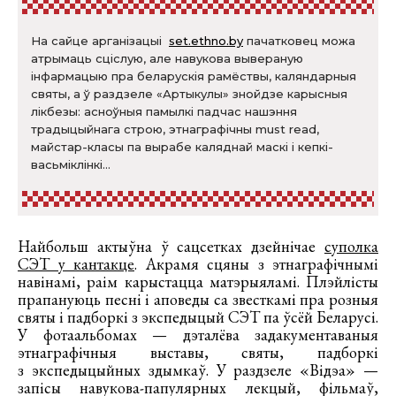
На сайце арганізацыі
set.ethno.by
пачатковец можа
атрымаць сціслую, але навукова вывераную
інфармацыю пра беларускія рамёствы, каляндарныя
святы, а ў раздзеле «Артыкулы» знойдзе карысныя
лікбезы: асноўныя памылкі падчас нашэння
традыцыйнага строю, этнаграфічны must read,
майстар-класы па вырабе каляднай маскі і кепкі-
васьміклінкі...
Найбольш актыўна ў сацсетках дзейнічае
суполка
СЭТ у кантакце
. Акрамя сцяны з этнаграфічнымі
навінамі, раім карыстацца матэрыяламі. Плэйлісты
прапануюць песні і аповеды са звесткамі пра розныя
святы і падборкі з экспедыцый СЭТ па ўсёй Беларусі.
У фотаальбомах — дэталёва задакументаваныя
этнаграфічныя выставы, святы, падборкі
з экспедыцыйных здымкаў. У раздзеле «Відэа» —
запісы навукова-папулярных лекцый, фільмаў,