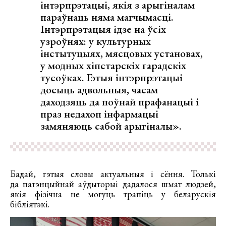
інтэрпрэтацыі, якія з арыгіналам
параўнаць няма магчымасці.
Інтэрпрэтацыя ідзе на ўсіх
узроўнях: у культурных
інстытуцыях, мясцовых установах,
у модных хіпстарскіх гарадскіх
тусоўках. Гэтыя інтэрпрэтацыі
досыць адвольныя, часам
даходзяць да поўнай прафанацыі і
праз недахоп інфармацыі
замяняюць сабой арыгіналы».
Бадай, гэтыя словы актуальныя і сёння. Толькі
да патэнцыйнай аўдыторыі дадалося шмат людзей,
якія фізічна не могуць трапіць у беларускія
бібліятэкі.