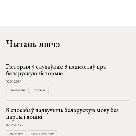
Чытаць яшчэ
Гісторыя ў слухаўках: 9 падкастаў пра
беларускую гісторыю
10.04.2024
ГРАМАДСТВА
ГІСТОРЫЯ
8 спосабаў падвучыць беларускую мову без
парты і дошкі
07.12.2023
АДУКАЦЫЯ
БЕЛАРУСКАЯ МОВА