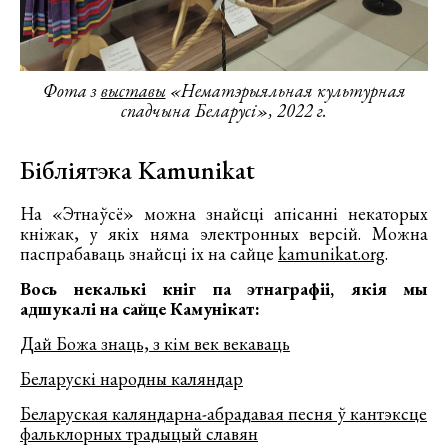
Фота з
выставы
«Нематэрыяльная культурная
спадчына Беларусі», 2022 г.
Бібліятэка Kamunikat
На «Этнаўсё» можна знайсці апісанні некаторых
кніжак, у якіх няма электронных версій. Можна
паспрабаваць знайсці іх на сайце
kamunikat.org
.
Вось некалькі кніг па этнаграфіі, якія мы
адшукалі на сайце Камунікат:
Дай Божа знаць, з кім век векаваць
Беларускі народны каляндар
Беларуская каляндарна-абрадавая песня ў кантэксце
фальклорных традыцый славян