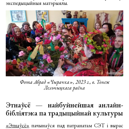
экспедыцыйныя матэрыялы.
Фота Абрад «Чырачка», 2023 г., в. Тонеж
Лельчыцкага раёна
Этнаўсё — найбуйнейшая анлайн-
бібліятэка па традыцыйнай культуры
«Этнаўсё»
пачынаўся пад патранатам СЭТ і вырас