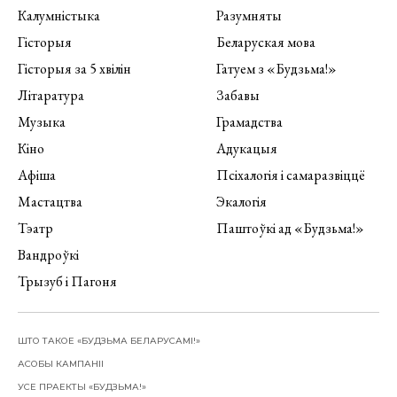
Калумністыка
Разумняты
Гісторыя
Беларуская мова
Гісторыя за 5 хвілін
Гатуем з «Будзьма!»
Літаратура
Забавы
Музыка
Грамадства
Кіно
Адукацыя
Афіша
Псіхалогія і самаразвіццё
Мастацтва
Экалогія
Тэатр
Паштоўкі ад «Будзьма!»
Вандроўкі
Трызуб і Пагоня
ШТО ТАКОЕ «БУДЗЬМА БЕЛАРУСАМІ!»
АСОБЫ КАМПАНІІ
УСЕ ПРАЕКТЫ «БУДЗЬМА!»