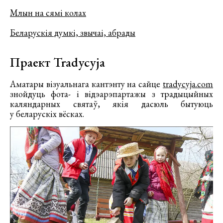
Млын на сямі колах
Беларускія думкі, звычаі, абрады
Праект Tradycyja
Аматары візуальнага кантэнту на сайце
tradycyja.com
знойдуць фота- і відэарэпартажы з традыцыйных
каляндарных святаў, якія дасюль бытуюць
у беларускіх вёсках.