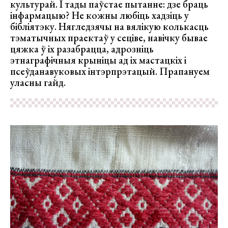
культурай. І тады паўстае пытанне: дзе браць
інфармацыю? Не кожны любіць хадзіць у
бібліятэку. Нягледзячы на вялікую колькасць
тэматычных праектаў у сеціве, навічку бывае
цяжка ў іх разабрацца, адрозніць
этнаграфічныя крыніцы ад іх мастацкіх і
псеўданавуковых інтэрпрэтацый. Прапануем
уласны гайд.