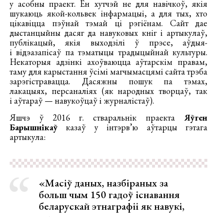
у асобны праект. Ён хутчэй не для навічкоў, якія
шукаюць якой-кольвек інфармацыі, а для тых, хто
цікавіцца пэўнай тэмай ці рэгіёнам. Сайт дае
дыстанцыйны дасяг да навуковых кніг і артыкулаў,
публікацый, якія выходзілі ў прэсе, аўдыя-
і відэазапісаў па тэматыцы традыцыйнай культуры.
Некаторыя адзінкі ахоўваюцца аўтарскім правам,
таму для карыстання ўсімі магчымасцямі сайта трэба
зарэгістравацца. Дасяжны пошук па тэмах,
лакацыях, персаналіях (як народных творцаў, так
і аўтараў — навукоўцаў і журналістаў).
Яшчэ ў 2016 г. стваральнік праекта
Яўген
Барышнікаў
казаў у інтэрв’ю аўтарцы гэтага
артыкула:
«Масіў даных, назбіраных за
больш чым 150 гадоў існавання
беларускай этнаграфіі як навукі,