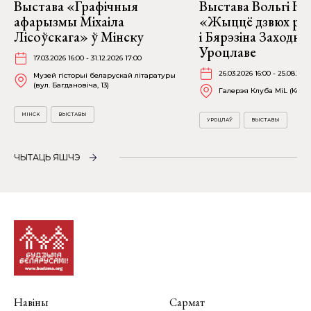
Выстава «Графічныя
Выстава Вольгі На
афарызмы Міхаіла
«Жыццё дзвюх рэк
Лісоўскага» ў Мінску
і Бярэзіна Заходня
Уроцлаве
17.03.2026 16:00 - 31.12.2026 17:00
26.03.2026 16:00 - 25.08.202
Музей гісторыі беларускай літаратуры
(вул. Багдановіча, 13)
Галерэя Клуба MiL (Kościu
МІНСК
ВЫСТАВЫ
УРОЦЛАЎ
ВЫСТАВЫ
ЧЫТАЦЬ ЯШЧЭ
Навіны
Сармат