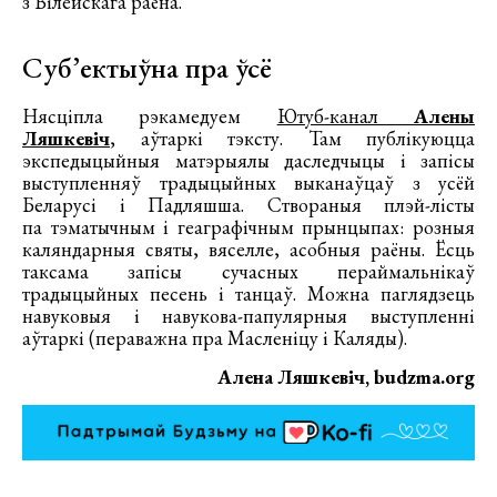
з Вілейскага раёна.
Суб’ектыўна пра ўсё
Нясціпла рэкамедуем
Ютуб-канал
Алены
Ляшкевіч
, аўтаркі тэксту. Там публікуюцца
экспедыцыйныя матэрыялы даследчыцы і запісы
выступленняў традыцыйных выканаўцаў з усёй
Беларусі і Падляшша. Створаныя плэй-лісты
па тэматычным і геаграфічным прынцыпах: розныя
каляндарныя святы, вяселле, асобныя раёны. Ёсць
таксама запісы сучасных пераймальнікаў
традыцыйных песень і танцаў. Можна паглядзець
навуковыя і навукова-папулярныя выступленні
аўтаркі (пераважна пра Масленіцу і Каляды).
Алена Ляшкевіч, budzma.org