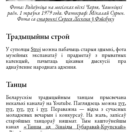
Фота: Радаўніца на могілках вёскі Чарэя, Чашніцкі
раён. 1 траўня 1979 года. Фатограф: Мікалай Сурын.
Фота са
старонкі Сяргея Лескеця ў Фэйсбуку
Традыцыйны строй
У суполцы
Stroj
можна пабачыць старыя здымкі, фота
музейных экспанатаў і прадметаў з прыватных
калекцый, пачытаць цікавыя дыскусіі пра
аднаўленне народнага адзення.
Танцы
Беларускім традыцыйным танцам прысвечана
некалькі каналаў на Youtube. Паглядзець можна
тут
,
тут
,
тут
,
тут
і
тут
. Пераважна — відэа з сучасных
моладзевых вечарын і конкурсаў. На жаль, запісаў
старэйшых танцораў няшмат. Тым каштоўнейшы
канал
«Танцы ад Зінаіды Губаравай-Крупскай»