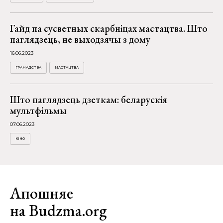
Гайд па сусветных скарбніцах мастацтва. Што
паглядзець, не выходзячы з дому
16.06.2023
ГРАМАДСТВА
МАСТАЦТВА
Што паглядзець дзеткам: беларускія
мультфільмы
07.06.2023
КІНО
Апошняе
на Budzma.org