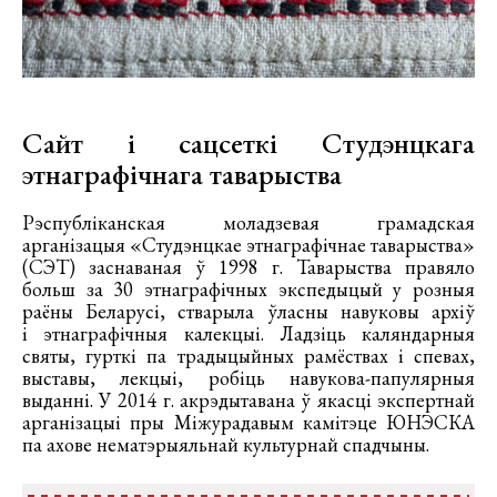
Сайт і сацсеткі Студэнцкага
этнаграфічнага таварыства
Рэспубліканская моладзевая грамадская
арганізацыя «Студэнцкае этнаграфічнае таварыства»
(СЭТ) заснаваная ў 1998 г. Таварыства правяло
больш за 30 этнаграфічных экспедыцый у розныя
раёны Беларусі, стварыла ўласны навуковы архіў
і этнаграфічныя калекцыі. Ладзіць каляндарныя
святы, гурткі па традыцыйных рамёствах і спевах,
выставы, лекцыі, робіць навукова-папулярныя
выданні. У 2014 г. акрэдытавана ў якасці экспертнай
арганізацыі пры Міжурадавым камітэце ЮНЭСКА
па ахове нематэрыяльнай культурнай спадчыны.