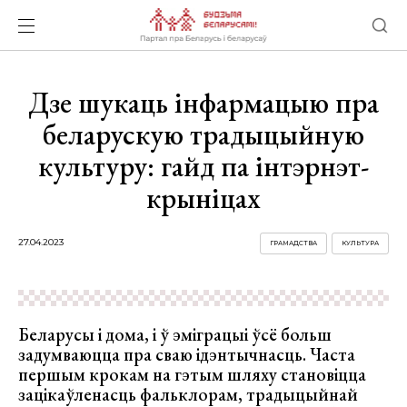
Дзе шукаць інфармацыю пра
беларускую традыцыйную
культуру: гайд па інтэрнэт-
крыніцах
27.04.2023
ГРАМАДСТВА
КУЛЬТУРА
Беларусы і дома, і ў эміграцыі ўсё больш
задумваюцца пра сваю ідэнтычнасць. Часта
першым крокам на гэтым шляху становіцца
зацікаўленасць фальклорам, традыцыйнай