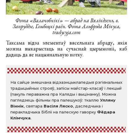
Фота «Валачобнікі» — абрад на Вялікдзень, в.
Запруддзе, Глыбоцкі раён. Фота Альфрэда Мікуса,
tradycyja.com
Таксама відэа элементаў вясельнага абраду, якія
можна выкарыстаць на сучаснай цырымоніі, каб
дадаць да яе нацыянальную нотку.
На сайце змешчана відэаэнцыклапедыя рэгіянальных
традыцыйных строяў, запісы майстар-класаў і лекцый
(пакуль пераважна пра Каляды і выцінанку). Можна
паглядзець фільмы пра палешукоў: ткаллю
Улляну
Віннік
, святара
Васіля Ляско
, даследчыка і
перакладчыка Бібліі на палескую гаворку
Фёдара
Клімчука
.