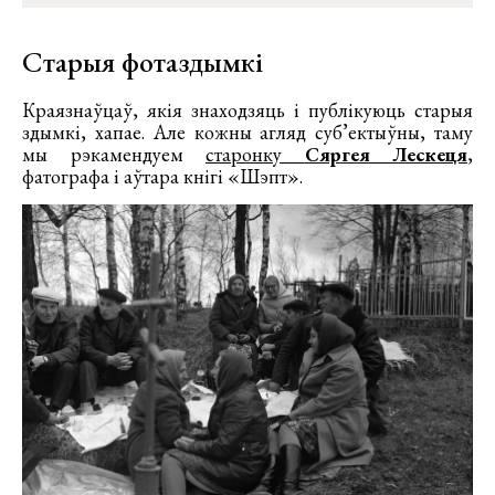
Старыя фотаздымкі
Краязнаўцаў, якія знаходзяць і публікуюць старыя
здымкі, хапае. Але кожны агляд суб’ектыўны, таму
мы рэкамендуем
старонку
Сяргея Лескеця
,
фатографа і аўтара кнігі «Шэпт».