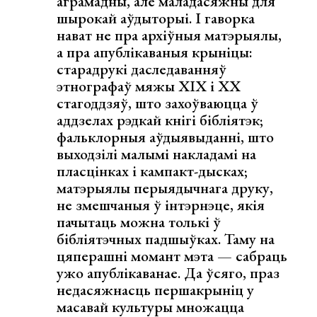
аграмадны, але маладасяжны для
шырокай аўдыторыі. І гаворка
нават не пра архіўныя матэрыялы,
а пра апублікаваныя крыніцы:
старадрукі даследаванняў
этнографаў мяжы ХІХ і ХХ
стагоддзяў, што захоўваюцца ў
аддзелах рэдкай кнігі бібліятэк;
фальклорныя аўдыявыданні, што
выходзілі малымі накладамі на
пласцінках і кампакт-дысках;
матэрыялы перыядычнага друку,
не змешчаныя ў інтэрнэце, якія
пачытаць можна толькі ў
бібліятэчных падшыўках. Таму на
цяперашні момант мэта — сабраць
ужо апублікаванае. Да ўсяго, праз
недасяжнасць першакрыніц у
масавай культуры множацца