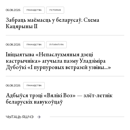
06.08.2026
ГРАМАДСТВА
ГІСТОРЫЯ
Забраць маёмасць у беларусаў. Схема
Кацярыны ІІ
06.08.2026
ГРАМАДСТВА
ЛІТАРАТУРА
Ініцыятыва «Непаслухмяныя дзеці
кастрычніка» агучыла паэму Уладзіміра
Дубоўкі «І пурпуровых ветразей узвівы...»
06.08.2026
ГРАМАДСТВА
Адбыўся трэці «Вялікі Воз» — злёт-летнік
беларускіх навукоўцаў
ЧЫТАЦЬ ЯШЧЭ