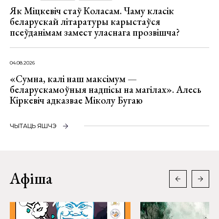
Як Міцкевіч стаў Коласам. Чаму класік
беларускай літаратуры карыстаўся
псеўданімам замест уласнага прозвішча?
04.08.2026
«Сумна, калі наш максімум —
беларускамоўныя надпісы на магілах». Алесь
Кіркевіч адказвае Міколу Бугаю
ЧЫТАЦЬ ЯШЧЭ
Афіша