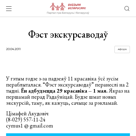
Фэст экскурсаводаў
20.04.2011
АФІША
У гэтым годзе з-за падзеяў 11 красавіка ўсё зусім
пераблыталася. “Фэст экскурсаводаў” перанеслі на 2
тыдні.
Ён адбудзецца 29 красавіка – 1 мая.
Якраз на
першамай перад Радаўніцай. Будзе шмат новых
экскурсій, таму, як кажуць, сачыце за рэкламай.
Цімафей Акудовіч
(8-029) 557-11-24
cymus1 @ gmail.com