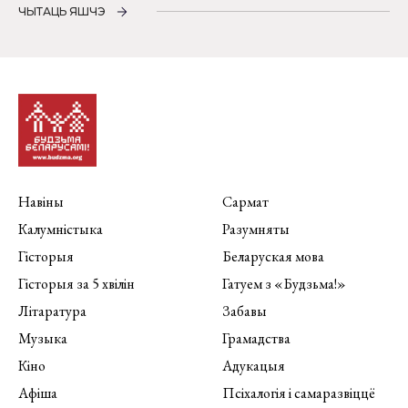
ЧЫТАЦЬ ЯШЧЭ
Навіны
Сармат
Калумністыка
Разумняты
Гісторыя
Беларуская мова
Гісторыя за 5 хвілін
Гатуем з «Будзьма!»
Літаратура
Забавы
Музыка
Грамадства
Кіно
Адукацыя
Афіша
Псіхалогія і самаразвіццё