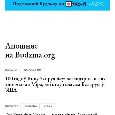
Апошняе
на Budzma.org
09.08.2026
БЕЛАРУСЫ СВЕТУ
100 гадоў Янку Запрудніку: легендарны шлях
хлопчыка з Міра, які стаў голасам Беларусі ў
ЗША
07.08.2026
ГРАМАДСТВА
МУЗЫКА
I’m Freaking Crazy — новы сінгл Анастасіі