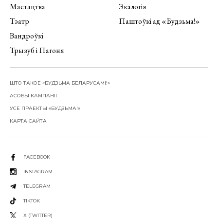
Мастацтва
Экалогія
Тэатр
Паштоўкі ад «Будзьма!»
Вандроўкі
Трызуб і Пагоня
ШТО ТАКОЕ «БУДЗЬМА БЕЛАРУСАМІ!»
АСОБЫ КАМПАНІІ
УСЕ ПРАЕКТЫ «БУДЗЬМА!»
КАРТА САЙТА
FACEBOOK
INSTAGRAM
TELEGRAM
TIKTOK
X (TWITTER)