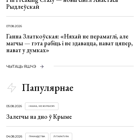
Рыдлеўскай
07.08.2026
Ганна Златкоўская: «Няхай не перамаглі, але
магчы — гэта рабіць і не здавацца, нават цяпер,
нават у думках»
ЧЫТАЦЬ ЯШЧЭ
Папулярнае
05.08.2026
«МАМА, НЕ ЖУРЫСЯ!»
Залегчы на дно ў Крыме
04.08.2026
ГРАМАДСТВА
ЛІТАРАТУРА