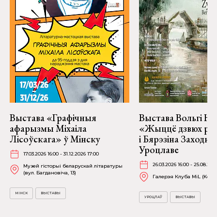
Выстава «Графічныя
Выстава Вольгі На
афарызмы Міхаіла
«Жыццё дзвюх рэк
Лісоўскага» ў Мінску
і Бярэзіна Заходня
Уроцлаве
17.03.2026 16:00 - 31.12.2026 17:00
26.03.2026 16:00 - 25.08.202
Музей гісторыі беларускай літаратуры
(вул. Багдановіча, 13)
Галерэя Клуба MiL (Kościu
МІНСК
ВЫСТАВЫ
УРОЦЛАЎ
ВЫСТАВЫ