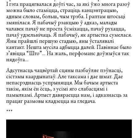
І гэта працягвалася доўгі час, за які ўжо многа разоў
можна было стаміцца, страціць канцэнтрацыю,
адным словам, больш, чым трэба. І раптам штосьці
змянілася. Я пабачыў рэакцыю ў адказ, малады
чалавек пачаў не проста ўсміхацца, пачаў рухацца,
пачаў удзельнічаць. Я пабачыў, як артыстка сумелася.
Яны прайшлі першую стадыю, яны ўсталявалі
кантакт. Нешта мусіла адбыцца далей. Павіннае было
з’явіцца “Што”… На жаль, перфоманс доўжыўся так
нядоўга…
Адсутнасць чацвёртай сцяны пазбаўляе пэўнасці,
сістэмы каардынатаў. Але таксама і дае шмат. Дае
непасрэднасць успрыняцця. Мы бачым артыста
такім, якім ён ёсць, з усімі яго слабасцямі і
памылкамі. Артыст давяраецца нам, і адказнасць за
працяг размовы кладзецца на гледача.
***