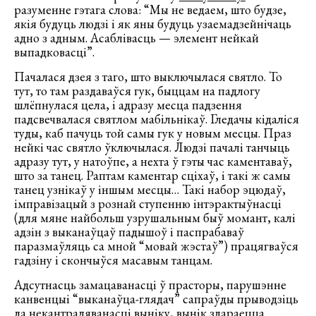
разуменне гэтага слова: “Мы не ведаем, што будзе,
якія будуць людзі і як яны будуць узаемадзейнічаць
адно з адным. Асаблівасць — элемент нейкай
выпадковасці”.
Пачалася дзея з таго, што выключылася святло. То
тут, то там раздаваўся гук, быццам на падлогу
шлёпнулася цела, і адразу месца падзення
падсвечвалася святлом мабільнікаў. Гледачы кідаліся
туды, каб пачуць той самы гук у новым месцы. Праз
нейкі час святло ўключылася. Людзі пачалі танчыць
адразу тут, у натоўпе, а нехта ў гэты час каментаваў,
што за танец. Раптам каментар сціхаў, і такі ж самы
танец узнікаў у іншым месцы… Такі набор эцюдаў,
імправізацый з рознай ступенню інтэрактыўнасці
(для мяне найбольш узрушальным быў момант, калі
адзін з выканаўцаў падышоў і паспрабаваў
паразмаўляць са мной “мовай жэстаў”) працягваўся
гадзіну і скончыўся масавым танцам.
Адсутнасць замацаванасці ў прасторы, парушэнне
канвенцыі “выканаўца-глядач” сапраўды прыводзіць
да некантраляванасці выніку, вынік здараецца