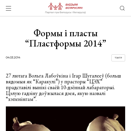
Формы і пласты
“Пластформы 2014”
04.03.2014
ТЭАТР
27 лютага Вольга Лабоўкіна і Ігар Шугалееў (больш
вядомыя як “Каракулі”) у прасторы “ЦЭХ”
прадставілі вынікі сваёй 10-дзённай лабараторыі.
Цэлую гадзіну доўжылася дзея, якую назвалі
“хэпенінгам”.