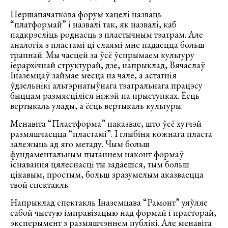
Першапачаткова форум хацелі назваць
“платформай” і назвалі так, як назвалі, каб
падкрэсліць роднасць з пластычным тэатрам. Але
аналогія з пластамі ці слаямі мне падаецца больш
трапнай. Мы часцей за ўсё ўспрымаем культуру
іерархічнай структурай, дзе, напрыклад, Вячаслаў
Іназемцаў займае месца на чале, а астатнія
ўдзельнікі альтэрнатыўнага тэатральнага працэсу
быццам размясціліся ніжэй па прыступках. Ёсць
вертыкаль улады, а ёсць вертыкаль культуры.
Менавіта “Пластформа” паказвае, што ўсё хутчэй
размяшчаецца “пластамі”. І глыбіня кожнага пласта
залежыць ад яго метаду. Чым больш
фундаментальным пытаннем наконт формаў
існавання цялеснасці ты задаешся, тым больш
цікавым, простым, больш зразумелым аказваецца
твой спектакль.
Напрыклад спектакль Іназемцава “Рамонт” уяўляе
сабой чыстую імправізацыю над формай і прасторай,
эксперымент з размяшчэннем публікі. Але менавіта