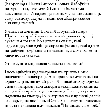
(happening). Пасля імпрэзы Вольга Лабоўкіна
патлумачыла, што мэтай імпрэзы была тэма
камунікацыі. Ёй падаецца важным спачатку завязаць
саму размову: маўляў, тэмы для абмеркавання
з’явяцца пазней.
У чымсьці хэпенінг Вольгі Лабоўкінай і Ігара
Шугалеева зрабіў яўнай менавіта ролю гледача ў
сучасным тэатры. Бо артыст на сцэне, калі
задумацца, знаходзіцца якраз ва ўмовах, калі ад яго
патрабуюць сур’ёзнага выказвання, а сама размова
яшчэ не завязалася.
Хто мы, што мы, навошта нам тая размова?
І вось адбыўся цуд тэатральнага крытыка: мне
пашчасціла паназіраць гэты працэс камунікацыі на
адлегласці выцягнутай рукі. Я вышэй згадаў адну са
сцэнаў імпрэзы, калі акцёры пачалі падыходзіць да
гледачоў і спрабаваць стасавацца. І вось дзяўчына
падышла да хлопца, і ў іх атрымалася прайсці далей
за стадыю, на якой спыніўся я. Спачатку яна таксама
проста паказвала яму знакамі: “Пагавары са мной!..”