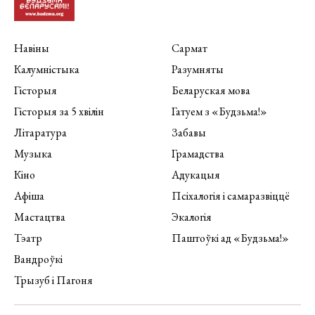
Навіны
Сармат
Калумністыка
Разумняты
Гісторыя
Беларуская мова
Гісторыя за 5 хвілін
Гатуем з «Будзьма!»
Літаратура
Забавы
Музыка
Грамадства
Кіно
Адукацыя
Афіша
Псіхалогія і самаразвіццё
Мастацтва
Экалогія
Тэатр
Паштоўкі ад «Будзьма!»
Вандроўкі
Трызуб і Пагоня