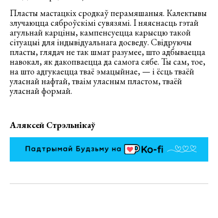
Пласты мастацкіх сродкаў перамяшаныя. Калектывы
злучаюцца сяброўскімі сувязямі. І няяснасць гэтай
агульнай карціны, кампенсуецца карысцю такой
сітуацыі для індывідуальнага досведу. Свідруючы
пласты, глядач не так шмат разумее, што адбываецца
навокал, як дакопваецца да самога сябе. Ты сам, тое,
на што адгукаецца тваё эмацыйнае, — і ёсць тваёй
уласнай нафтай, тваім уласным пластом, тваёй
уласнай формай.
Аляксей Стрэльнікаў