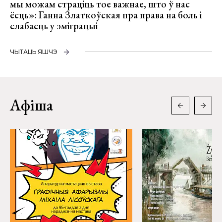
мы можам страціць тое важнае, што ў нас
ёсць»: Ганна Златкоўская пра права на боль і
слабасць у эміграцыі
ЧЫТАЦЬ ЯШЧЭ
Афіша