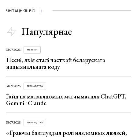
ЧЫТАЦЬ ЯШЧЭ
Папулярнае
31.07.2026
МУЗЫКА
Песні, якія сталі часткай беларускага
нацыянальнага коду
31.07.2026
ГРАМАДСТВА
Гайд па малавядомых магчымасцях ChatGPT,
Gemini і Claude
31.07.2026
ГРАМАДСТВА
«Граючы бязглуздыя ролі нязломных людзей,