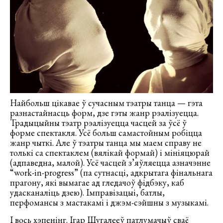
Найбольш цікавае ў сучасным тэатры танца — гэта
разнастайнасць форм, дзе гэты жанр рэалізуецца.
Традыцыйны тэатр рэалізуецца часцей за ўсё ў
форме спектакля. Усё больш самастойным робіцца
жанр чыткі. Але ў тэатры танца мы маем справу не
толькі са спектаклем (вялікай формай) і мініяцюрай
(адпаведна, малой). Усё часцей з’яўляецца азначэнне
“work-in-progress” (па сутнасці, адкрытага фінальнага
прагону, які вымагае ад гледачоў фідбэку, каб
удасканаліць дзею). Імправізацыі, батлы,
перфомансы з мастакамі і джэм-сэйшны з музыкамі.
І вось хэпенінг. Ігар Шугалееў
патлумачыў
сваё