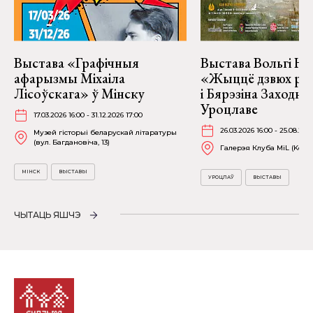
Выстава «Графічныя
Выстава Вольгі На
афарызмы Міхаіла
«Жыццё дзвюх рэк
Лісоўскага» ў Мінску
і Бярэзіна Заходня
Уроцлаве
17.03.2026 16:00 - 31.12.2026 17:00
26.03.2026 16:00 - 25.08.202
Музей гісторыі беларускай літаратуры
(вул. Багдановіча, 13)
Галерэя Клуба MiL (Kościu
МІНСК
ВЫСТАВЫ
УРОЦЛАЎ
ВЫСТАВЫ
ЧЫТАЦЬ ЯШЧЭ