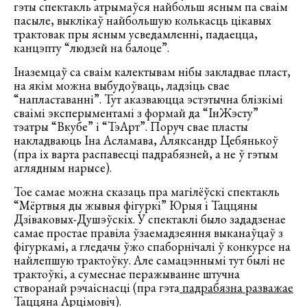
гэты спектакль атрымаўся найбольш ясным па сваім
пасыле, выклікаў найбольшую колькасць цікавых
трактовак пры ясным усведамленні, падаецца,
канцэпту “людзей на балоце”.
Іназемцаў са сваім калектывам нібы закладвае пласт,
на якім можна выбудоўваць, ладзіць свае
“напластаванні”. Тут аказваюцца эстэтычна блізкімі
сваімі эксперыментамі з формай да “ІнЖэсту”
тэатры “Вкубе” і “ТэАрт”. Поруч свае пласты
накладваюць Іна Асламава, Аляксандр Цебянькоў
(пра іх варта распавесці падрабязней, а не ў гэтым
аглядным нарысе).
Тое самае можна сказаць пра магілёўскі спектакль
“Мёртвыя ды жывыя фігуркі” Юрыя і Таццяны
Дзіваковых-Душэўскіх. У спектаклі было зададзенае
самае простае правіла ўзаемадзеяння выканаўцаў з
фігуркамі, а гледачы ўжо спаборнічалі ў конкурсе на
найлепшую трактоўку. Але самацэннымі тут былі не
трактоўкі, а сумеснае перажыванне штучна
створанай рэчаіснасці (пра гэта
падрабязна разважае
Таццяна Арцімовіч).