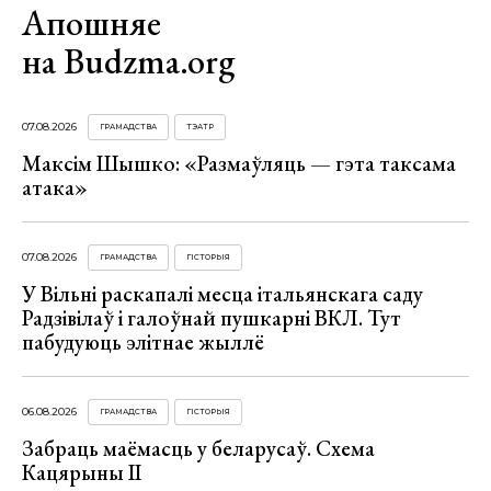
Апошняе
на Budzma.org
07.08.2026
ГРАМАДСТВА
ТЭАТР
Максім Шышко: «Размаўляць — гэта таксама
атака»
07.08.2026
ГРАМАДСТВА
ГІСТОРЫЯ
У Вільні раскапалі месца італьянскага саду
Радзівілаў і галоўнай пушкарні ВКЛ. Тут
пабудуюць элітнае жыллё
06.08.2026
ГРАМАДСТВА
ГІСТОРЫЯ
Забраць маёмасць у беларусаў. Схема
Кацярыны ІІ