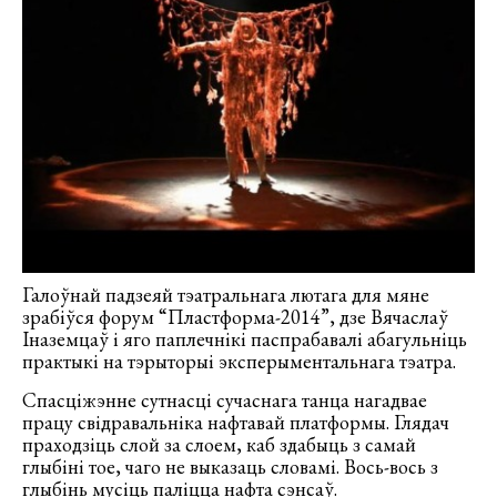
Галоўнай падзеяй тэатральнага лютага для мяне
зрабіўся форум “Пластформа-2014”, дзе Вячаслаў
Іназемцаў і яго паплечнікі паспрабавалі абагульніць
практыкі на тэрыторыі эксперыментальнага тэатра.
Спасціжэнне сутнасці сучаснага танца нагадвае
працу свідравальніка нафтавай платформы. Глядач
праходзіць слой за слоем, каб здабыць з самай
глыбіні тое, чаго не выказаць словамі. Вось-вось з
глыбінь мусіць паліцца нафта сэнсаў.