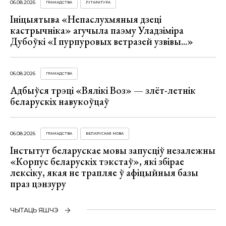
06.08.2026
ГРАМАДСТВА
ЛІТАРАТУРА
Ініцыятыва «Непаслухмяныя дзеці
кастрычніка» агучыла паэму Уладзіміра
Дубоўкі «І пурпуровых ветразей узвівы...»
06.08.2026
ГРАМАДСТВА
Адбыўся трэці «Вялікі Воз» — злёт-летнік
беларускіх навукоўцаў
06.08.2026
ГРАМАДСТВА
БЕЛАРУСКАЯ МОВА
Інстытут беларускае мовы запусціў незалежны
«Корпус беларускіх тэкстаў», які збірае
лексіку, якая не трапляе ў афіцыйныя базы
праз цэнзуру
ЧЫТАЦЬ ЯШЧЭ