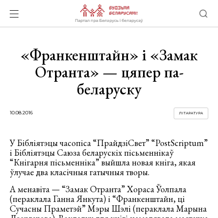
«Франкенштайн» і «Замак
Отранта» — цяпер па-
беларуску
10.08.2016
ЛІТАРАТУРА
У Бібліятэцы часопіса “ПрайдзіСвет” “PostScriptum”
і Бібліятэцы Саюза беларускіх пісьменнікаў
“Кнігарня пісьменніка” выйшла новая кніга, якая
ўлучае два класічныя гатычныя творы.
А менавіта — “Замак Отранта” Хораса Ўолпала
(пераклала Ганна Янкута) і “Франкенштайн, ці
Сучасны Праметэй” Мэры Шэлі (пераклала Марына