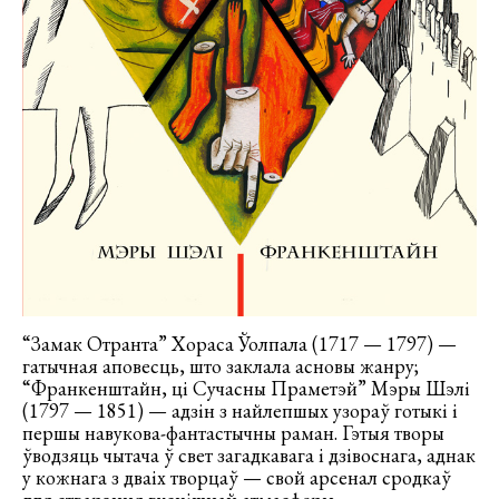
“Замак Отранта” Хораса Ўолпала (1717 — 1797) —
гатычная аповесць, што заклала асновы жанру;
“Франкенштайн, ці Сучасны Праметэй” Мэры Шэлі
(1797 — 1851) — адзін з найлепшых узораў готыкі і
першы навукова-фантастычны раман. Гэтыя творы
ўводзяць чытача ў свет загадкавага і дзівоснага, аднак
у кожнага з дваіх творцаў — свой арсенал сродкаў