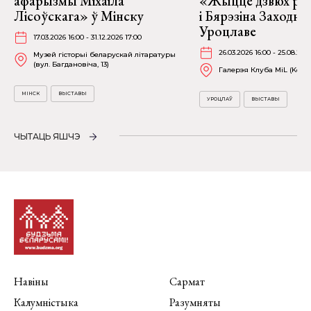
афарызмы Міхаіла
«Жыццё дзвюх рэк
Лісоўскага» ў Мінску
і Бярэзіна Заходня
Уроцлаве
17.03.2026 16:00 - 31.12.2026 17:00
26.03.2026 16:00 - 25.08.202
Музей гісторыі беларускай літаратуры
(вул. Багдановіча, 13)
Галерэя Клуба MiL (Kościu
МІНСК
ВЫСТАВЫ
УРОЦЛАЎ
ВЫСТАВЫ
ЧЫТАЦЬ ЯШЧЭ
Навіны
Сармат
Калумністыка
Разумняты