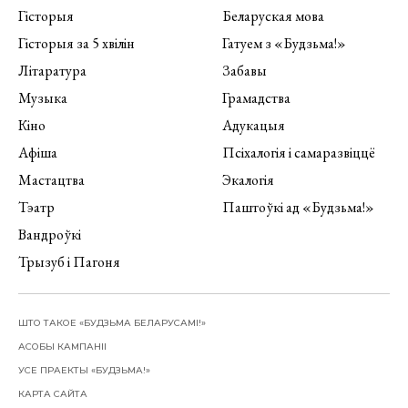
Гісторыя
Беларуская мова
Гісторыя за 5 хвілін
Гатуем з «Будзьма!»
Літаратура
Забавы
Музыка
Грамадства
Кіно
Адукацыя
Афіша
Псіхалогія і самаразвіццё
Мастацтва
Экалогія
Тэатр
Паштоўкі ад «Будзьма!»
Вандроўкі
Трызуб і Пагоня
ШТО ТАКОЕ «БУДЗЬМА БЕЛАРУСАМІ!»
АСОБЫ КАМПАНІІ
УСЕ ПРАЕКТЫ «БУДЗЬМА!»
КАРТА САЙТА