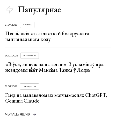
Папулярнае
31.07.2026
МУЗЫКА
Песні, якія сталі часткай беларускага
нацыянальнага коду
30.07.2026
ЛІТАРАТУРА
«Віўся, як вуж на патэльні». З успамінаў пра
невядомы візіт Максіма Танка ў Лодзь
31.07.2026
ГРАМАДСТВА
Гайд па малавядомых магчымасцях ChatGPT,
Gemini і Claude
ЧЫТАЦЬ ЯШЧЭ