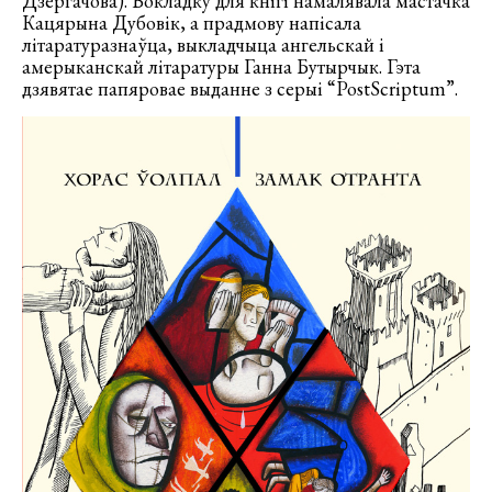
Дзергачова). Вокладку для кнігі намалявала мастачка
Кацярына Дубовік, а прадмову напісала
літаратуразнаўца, выкладчыца ангельскай і
амерыканскай літаратуры Ганна Бутырчык. Гэта
дзявятае папяровае выданне з серыі “PostScriptum”.