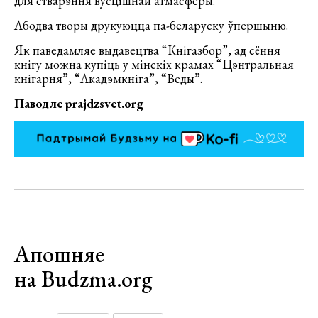
для стварэння вусцішнай атмасферы.
Абодва творы друкуюцца па-беларуску ўпершыню.
Як паведамляе выдавецтва “Кнігазбор”, ад сёння
кнігу можна купіць у мінскіх крамах “Цэнтральная
кнігарня”, “Акадэмкніга”, “Веды”.
Паводле
prajdzsvet.org
Апошняе
на Budzma.org