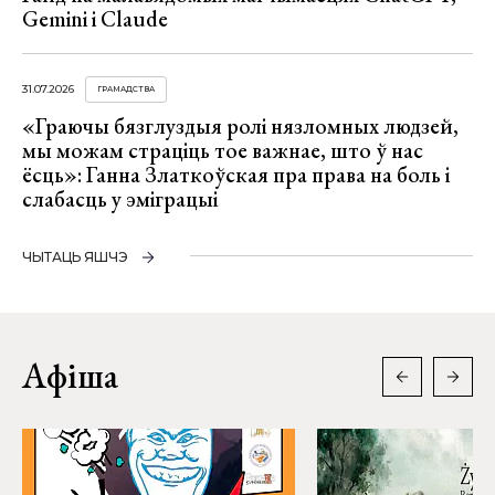
Gemini і Claude
31.07.2026
ГРАМАДСТВА
«Граючы бязглуздыя ролі нязломных людзей,
мы можам страціць тое важнае, што ў нас
ёсць»: Ганна Златкоўская пра права на боль і
слабасць у эміграцыі
ЧЫТАЦЬ ЯШЧЭ
Афіша