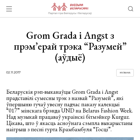
Grom Grada і Angst з
прэм’ерай трэка “Разумей”
(аўдыё)
02.11.2017
МУЗЫКА
Беларускія рэп-выканаўцы Grom Grada і Angst
прадставілі сумесны трэк з назвай “Разумей”, які
ўпершыню гучаў увесну падчас паказу калекцыі
“017” мінскага брэнда UND на Belarus Fashion Week.
Над музыкай працаваў украінскі бітмэйкер Kurguz.
Цікава, што ў якасць асноўнага сэмпла выкарыстаны
наігрыш з песні гурта Крамбамбуля “Госці”.