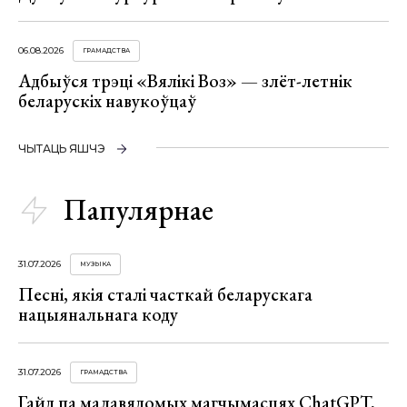
06.08.2026
ГРАМАДСТВА
Адбыўся трэці «Вялікі Воз» — злёт-летнік
беларускіх навукоўцаў
ЧЫТАЦЬ ЯШЧЭ
Папулярнае
31.07.2026
МУЗЫКА
Песні, якія сталі часткай беларускага
нацыянальнага коду
31.07.2026
ГРАМАДСТВА
Гайд па малавядомых магчымасцях ChatGPT,