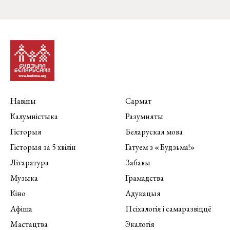
Навіны
Сармат
Калумністыка
Разумняты
Гісторыя
Беларуская мова
Гісторыя за 5 хвілін
Гатуем з «Будзьма!»
Літаратура
Забавы
Музыка
Грамадства
Кіно
Адукацыя
Афіша
Псіхалогія і самаразвіццё
Мастацтва
Экалогія