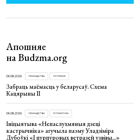
Апошняе
на Budzma.org
06.08.2026
ГРАМАДСТВА
ГІСТОРЫЯ
Забраць маёмасць у беларусаў. Схема
Кацярыны ІІ
06.08.2026
ГРАМАДСТВА
ЛІТАРАТУРА
Ініцыятыва «Непаслухмяныя дзеці
кастрычніка» агучыла паэму Уладзіміра
Дубоўкі «І пурпуровых ветразей узвівы...»