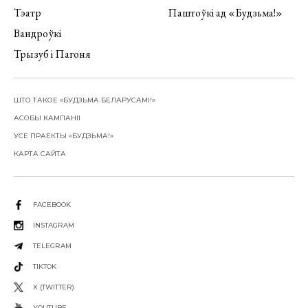
Тэатр
Паштоўкі ад «Будзьма!»
Вандроўкі
Трызуб і Пагоня
ШТО ТАКОЕ «БУДЗЬМА БЕЛАРУСАМІ!»
АСОБЫ КАМПАНІІ
УСЕ ПРАЕКТЫ «БУДЗЬМА!»
КАРТА САЙТА
FACEBOOK
INSTAGRAM
TELEGRAM
TIKTOK
X (TWITTER)
YOUTUBE