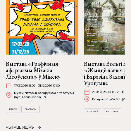
Выстава «Графічныя
Выстава Вольгі На
афарызмы Міхаіла
«Жыццё дзвюх рэк
Лісоўскага» ў Мінску
і Бярэзіна Заходня
Уроцлаве
17.03.2026 16:00 - 31.12.2026 17:00
26.03.2026 16:00 - 25.08.202
Музей гісторыі беларускай літаратуры
(вул. Багдановіча, 13)
Галерэя Клуба MiL (Kościu
МІНСК
ВЫСТАВЫ
УРОЦЛАЎ
ВЫСТАВЫ
ЧЫТАЦЬ ЯШЧЭ