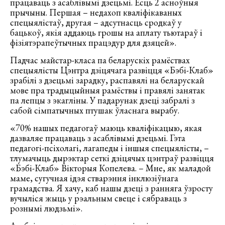
працаваць з асаблівымі дзецьмі. Ёсць 2 асноўныя
прычыны. Першая – недахоп кваліфікаваных
спецыялістаў, другая – адсутнасць сродкаў у
бацькоў, якія аддаюць грошы на аплату тьютараў і
фізіятэрапеўтычных працэдур для дзяцей».
Падчас майстар-класа па беларускіх рамёствах
спецыялісты Цэнтра дзіцячага развіцця «Бэбі-Клаб»
зрабілі з дзецьмі зарадку, распавялі на беларускай
мове пра традыцыйныя рамёствы і правялі занятак
па лепцы з экагліны. У падарунак дзеці забралі з
сабой сімпатычных птушак ўласнага вырабу.
«70% нашых педагогаў маюць кваліфікацыю, якая
дазваляе працаваць з асаблівымі дзецьмі. Гэта
педагогі-псіхолагі, лагапеды і іншыя спецыялісты, –
тлумачыць дырэктар сеткі дзіцячых цэнтраў развіцця
«Бэбі-Клаб» Вікторыя Копелева. – Мне, як маладой
маме, сугучная ідэя стварэння інклюзіўнага
грамадства. Я хачу, каб нашы дзеці з ранняга ўзросту
вучыліся жыць у рэальным свеце і сябраваць з
рознымі людзьмі».