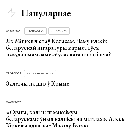
Папулярнае
04.08.2026
ГРАМАДСТВА
ЛІТАРАТУРА
Як Міцкевіч стаў Коласам. Чаму класік
беларускай літаратуры карыстаўся
псеўданімам замест уласнага прозвішча?
05.08.2026
«МАМА, НЕ ЖУРЫСЯ!»
Залегчы на дно ў Крыме
04.08.2026
«Сумна, калі наш максімум —
беларускамоўныя надпісы на магілах». Алесь
Кіркевіч адказвае Міколу Бугаю