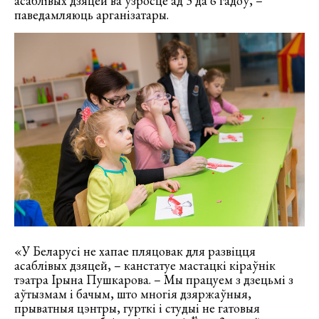
асаблівых дзяцей ва ўзросце ад 3 да 6 гадоў, –
паведамляюць арганізатары.
«У Беларусі не хапае пляцовак для развіцця
асаблівых дзяцей, – канстатуе мастацкі кіраўнік
тэатра Ірына Пушкарова. – Мы працуем з дзецьмі з
аўтызмам і бачым, што многія дзяржаўныя,
прыватныя цэнтры, гурткі і студыі не гатовыя