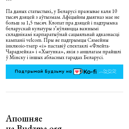
***
Па даных статыстыкі, у Беларусі пражывае каля 10
тысяч дзяцей з аўтызмам. Афіцыйны дыягназ мае не
больш за 1,5 тысяч. Клопат пра дзяцей і падтрымка
беларускай культуры з’яўляюцца важнымі
складнікамі карпаратыўнай сацыяльнай адказнасці
кампаніі velcom. Пры яе падтрымцы Сямейны
інклюзіo-тэатр «і» паставіў спектаклі «Флейта-
Чарадзейка» і «Xыгунка», якія з аншлагам прайшлі
ў Мінску і іншых абласных гарадах Беларусі.
Апошняе
на Budzma.org