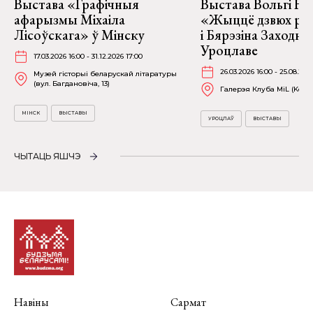
Выстава «Графічныя
Выстава Вольгі На
афарызмы Міхаіла
«Жыццё дзвюх рэк
Лісоўскага» ў Мінску
і Бярэзіна Заходня
Уроцлаве
17.03.2026 16:00 - 31.12.2026 17:00
26.03.2026 16:00 - 25.08.202
Музей гісторыі беларускай літаратуры
(вул. Багдановіча, 13)
Галерэя Клуба MiL (Kościu
МІНСК
ВЫСТАВЫ
УРОЦЛАЎ
ВЫСТАВЫ
ЧЫТАЦЬ ЯШЧЭ
Навіны
Сармат