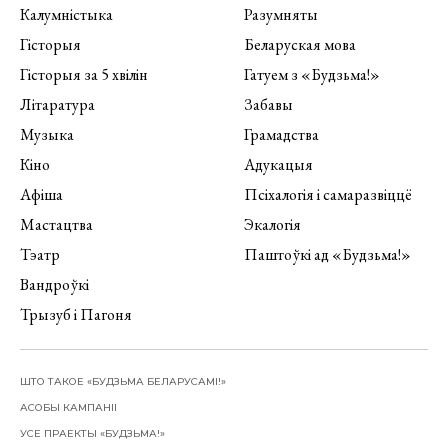
Калумністыка
Разумняты
Гісторыя
Беларуская мова
Гісторыя за 5 хвілін
Гатуем з «Будзьма!»
Літаратура
Забавы
Музыка
Грамадства
Кіно
Адукацыя
Афіша
Псіхалогія і самаразвіццё
Мастацтва
Экалогія
Тэатр
Паштоўкі ад «Будзьма!»
Вандроўкі
Трызуб і Пагоня
ШТО ТАКОЕ «БУДЗЬМА БЕЛАРУСАМІ!»
АСОБЫ КАМПАНІІ
УСЕ ПРАЕКТЫ «БУДЗЬМА!»