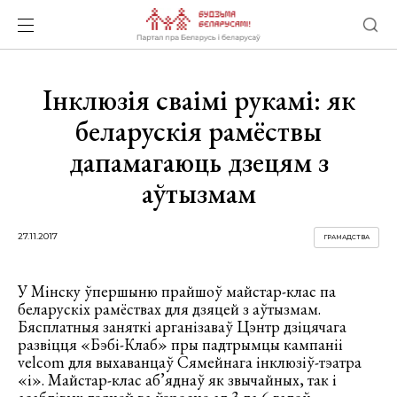
Інклюзія сваімі рукамі: як
беларускія рамёствы
дапамагаюць дзецям з
аўтызмам
27.11.2017
ГРАМАДСТВА
У Мінску ўпершыню прайшоў майстар-клас па
беларускіх рамёствах для дзяцей з аўтызмам.
Бясплатныя заняткі арганізаваў Цэнтр дзіцячага
развіцця «Бэбі-Клаб» пры падтрымцы кампаніі
velcom для выхаванцаў Сямейнага інклюзіў-тэатра
«і». Майстар-клас аб’яднаў як звычайных, так і