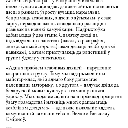
Асаблівасць тэатра – у стварэнні унікальнага
інклюзіўнага асяроддзя, дзе звычайныя таленавітыя
дзеці з ранняга ўзросту вучацца нармальна
ўспрымаць асаблівых, а дзеці з аўтызмам, у сваю
чаргу, пераадольваюць складанасці развіцця і
развіваюць навыкі камунікацыі. Падрыхтоўка
адбываецца ў два этапы. Спачатку дзеці на
індывідуальных занятках (вакал, харэаграфія,
акцёрскае майстэрства) авалодваюць неабходнымі
навыкамі, а затым прыступаюць да рэпетыцый у
трупе і ўдзелу у спектаклях.
«Адна з праблем асаблівых дзяцей – парушэнне
каардынацыі рухаў. Таму мы падтрымалі гэты
майстар-клас, які з аднаго боку дапамагае
палепшыць маторыку, а з другога – далучае дзіця да
беларускай мовы і культуры з самага ранняга
ўзросту. Мы спадзяемся, што наш прыклад прыцягне
ўвагу грамадства і натхніць многіх дапамагаць
асаблівым дзецям », – адзначае начальнік аддзела
камунікацый кампаніі velcom Велком Вячаслаў
Смірноў.