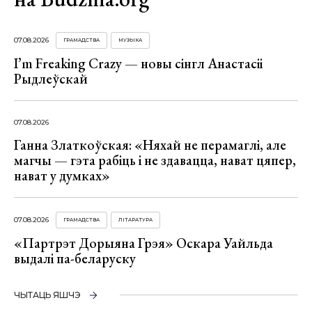
07.08.2026
ГРАМАДСТВА
МУЗЫКА
I’m Freaking Crazy — новы сінгл Анастасіі
Рыдлеўскай
07.08.2026
Ганна Златкоўская: «Няхай не перамаглі, але
магчы — гэта рабіць і не здавацца, нават цяпер,
нават у думках»
07.08.2026
ГРАМАДСТВА
ЛІТАРАТУРА
«Партрэт Дорыяна Грэя» Оскара Уайльда
выдалі па-беларуску
ЧЫТАЦЬ ЯШЧЭ