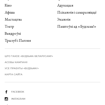
Кіно
Адукацыя
Афіша
Псіхалогія і самаразвіццё
Мастацтва
Экалогія
Тэатр
Паштоўкі ад «Будзьма!»
Вандроўкі
Трызуб і Пагоня
ШТО ТАКОЕ «БУДЗЬМА БЕЛАРУСАМІ!»
АСОБЫ КАМПАНІІ
УСЕ ПРАЕКТЫ «БУДЗЬМА!»
КАРТА САЙТА
FACEBOOK
INSTAGRAM