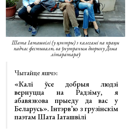
Шата Іаташвілі (у цэнтры) з калегамі па працы
падчас фестывалю, ва ўнутраным дворыку Дома
літаратараў
Чытайце яшчэ:
«Калі ўсе добрыя людзі
вернуцца на Радзіму, я
абавязкова прыеду да вас у
Беларусь». Інтэрв’ю з грузінскім
паэтам Шата Іаташвілі