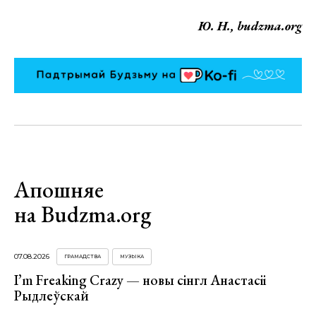
Ю. Н., budzma.org
Апошняе
на Budzma.org
07.08.2026
ГРАМАДСТВА
МУЗЫКА
I’m Freaking Crazy — новы сінгл Анастасіі
Рыдлеўскай