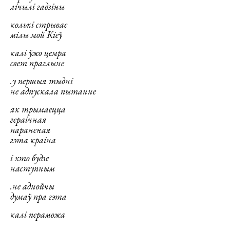
лічылі гадзіны
колькі стрывае
мілы мой Кіеў
калі ўжо цемра
свет праглыне
.у першыя тыдні
не адпускала пытанне
як трымаецца
гераічная
параненая
гэта краіна
і хто будзе
наступным
.не аднойчы
думаў пра гэта
калі пераможа