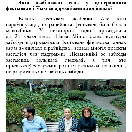
— Якія асаблівасці ёсць у цяперашняга
фестывалю? Чым ён адрозніваецца ад іншых?
— Кожны фестываль асаблівы. Але калі
параўноўваць, то ранейшыя фестывалі былі больш
маштабныя. У некаторыя гады прыязджала
да 24 удзельнікаў. Наша Міністэрства культуры
заўсёды падтрымлівала фестываль фінансава, аднак
зараз змянілася кіраўніцтва і вельмі многія праекты
засталіся без падтрымкі. Пісьменнікі ж заўсёды
застаюцца вольнымі людзьмі, а тыя, хто
прызвычаіўся служыць розным рэжымам, не цэняць,
не разумеюць і не любяць свабоды.