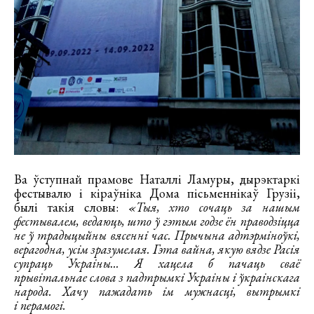
Ва ўступнай прамове Наталлі Ламуры, дырэктаркі
фестывалю і кіраўніка Дома пісьменнікаў Грузіі,
былі такія словы:
«Тыя, хто сочаць за нашым
фестывалем, ведаюць, што ў гэтым годзе ён праводзіцца
не ў традыцыйны вясенні час. Прычына адтэрміноўкі,
верагодна, усім зразумелая. Гэта вайна, якую вядзе Расія
супраць Украіны... Я хацела б пачаць сваё
прывітальнае слова з падтрымкі Украіны і ўкраінскага
народа. Хачу пажадать ім мужнасці, вытрымкі
і перамогі.