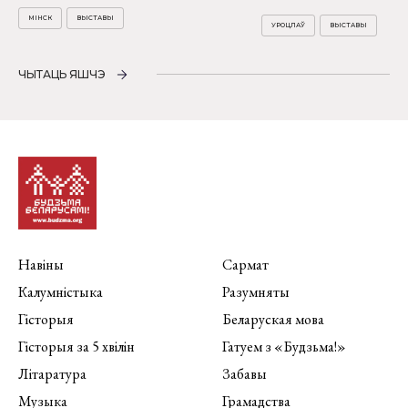
МІНСК
ВЫСТАВЫ
УРОЦЛАЎ
ВЫСТАВЫ
ЧЫТАЦЬ ЯШЧЭ
Навіны
Сармат
Калумністыка
Разумняты
Гісторыя
Беларуская мова
Гісторыя за 5 хвілін
Гатуем з «Будзьма!»
Літаратура
Забавы
Музыка
Грамадства