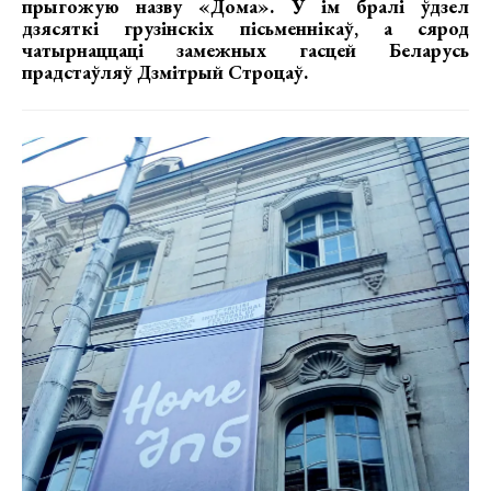
прыгожую назву «Дома». У ім бралі ўдзел
дзясяткі грузінскіх пісьменнікаў, а сярод
чатырнаццаці замежных гасцей Беларусь
прадстаўляў Дзмітрый Строцаў.