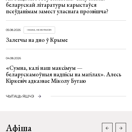
беларускай літаратуры карыстаўся
псеўданімам замест уласнага прозвішча?
05.08.2026
«МАМА, НЕ ЖУРЫСЯ!»
Залегчы на дно ў Крыме
04.08.2026
«Сумна, калі наш максімум —
беларускамоўныя надпісы на магілах». Алесь
Кіркевіч адказвае Міколу Бугаю
ЧЫТАЦЬ ЯШЧЭ
Афіша