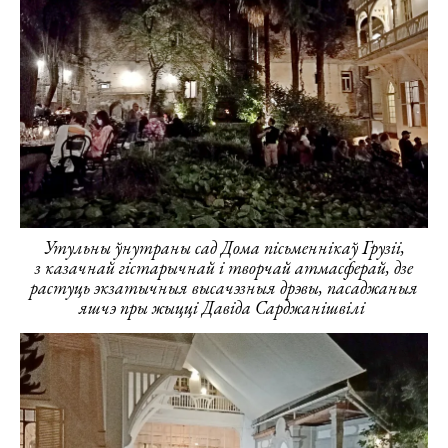
Утульны ўнутраны сад Дома пісьменнікаў Грузіі,
з казачнай гістарычнай і творчай атмасферай, дзе
растуць экзатычныя высачэзныя дрэвы, пасаджаныя
яшчэ пры жыцці Давіда Сарджанішвілі