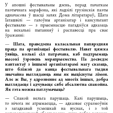
У апошні фестывальны дзень, перад пачаткам
паэтычнага марафона, які ладзілі грузінскія паэты
адначасова ў шасці залях Дома літаратараў, Шата
Іаташвілі — галоўны арганізатар і кансультант
фестывалю — з прыемнасцю пагадзіўся адказаць
на некалькі пытанняў і распавесці пра свае
ўражанні:
— Шата, праведзена каласальная папярэдняя
праца па арганізацыі фестывалю. Нават цяжка
ўявіць, колькі сіл патрачана, каб падтрымаць
высокі ўзровень мерапрыемства. Па досведзе
кантактаў з іншымі арганізатарамі магу сказаць,
што бліжэй да канца фестывальнага тыдня
звычайна выглядаюць яны як выціснуты лімон.
Але ж Вы, у адрозненне ад многіх іншых, добра
выглядаеце і адчуваеце сябе абсалютна спакойна.
Як гэта можна патлумачыць?
— Спакой нельга парушаць. Калі парушыць,
то нічога не атрымаецца, — адказвае суразмоўнік
з загадкавай усмешкай на вуснах, і з той