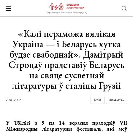
«Калі пераможа вялікая
Украіна — і Беларусь хутка
будзе свабоднай». Дзмітрый
Строцаў прадставіў Беларусь
на свяце сусветнай
літаратуры ў сталіцы Грузіі
20.09.2022
АСОБА
ЛІТАРАТУРА
У Тбілісі з 9 па 14 верасня праходзіў VII
Міжнародны літаратурны фестываль, які меў