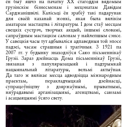
ён быў яшчэ на пачатку ХХ стагоддзя вядомым
грузінскім бізнесменам і мецэнатам Давідам
Сарджанішвілі. Калісьці ён зрабіў такі падарунак
для сваёй каханай жонкі, якая была вялікім
аматарам мастацтва і літаратуры. І дом стаў месцам
свецкіх сустрэч, творчых акцый, іншымі словамі,
сапраўдным мастацкім салонам у найлепшым сэнсе.
У савецкія часы тут адбываліся адпаведныя той эпосе
падзеі, часам страшныя і трагічныя. З 1921 па
2007 гг. у будынку знаходзіўся Саюз пісьменнікаў
Грузіі. Зараз дзейнасць Дома пісьменнікаў Грузіі,
звязаная з папулярызацыяй і падтрымкай
нацыянальнай літаратуры, вельмі актыўная.
Да таго ж вялікае месца адводзіцца міжнародным
праектам, перакладчыцкай дзейнасці,
супрацоўніцтву з дзяржаўнымі, прыватнымі,
няўрадавымі арганізацыямі, агенцтвамі, саюзамі
і асацыяцыямі ўсяго свету.