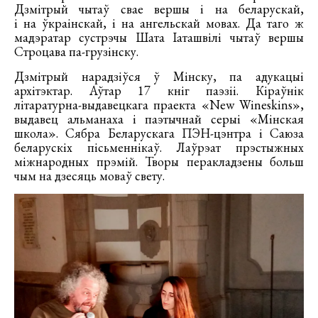
Дзмітрый чытаў свае вершы і на беларускай,
і на ўкраінскай, і на ангельскай мовах. Да таго ж
мадэратар сустрэчы Шата Іаташвілі чытаў вершы
Строцава па-грузінску.
Дзмітрый нарадзіўся ў Мінску, па адукацыі
архітэктар. Аўтар 17 кніг паэзіі. Кіраўнік
літаратурна-выдавецкага праекта «New Wineskins»,
выдавец альманаха і паэтычнай серыі «Мінская
школа». Сябра Беларускага ПЭН-цэнтра і Саюза
беларускіх пісьменнікаў. Лаўрэат прэстыжных
міжнародных прэмій. Творы перакладзены больш
чым на дзесяць моваў свету.