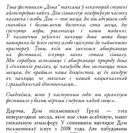
Тэма фестывалю „Дома“ таксама ў некаторай ступені
адлюстроўвае вайну. Дом сімвалізуе неадрыўную частку
чалавека і асобы. Дом — тое месца, дзе мы адчуваем сябе
спакойна і больш-менш бяспечна, гэта месца, дзе
суіснуюць міфы, рэальнасць і нашы жаданні.
У чалавечым уяўленні паняцце дома можа быць
пашырана да ўсяго свету альбо сціснута да найменшых
прастораў. Тэмы, якія мы імкнемся абмеркаваць
на фестывалі, існуюць вакол гэтага сімвалу.
Мы спрабуем асэнсаваць і абмеркаваць прыроду дома
ў сённяшніх рэаліях, ці назаўсёды дом застаецца тым
месцам, дзе прайшло наша дзяцінства, ці ён вандруе
як паняцце, не звязанае з нашай нацыянальнай
і грамадзянскай ідэнтычнасцю...
Спадзяёмся, што ў наступным годзе мы арганізуем
фестываль у больш мірным і поўным надзей свеце».
Дарэчы, Дом пісьменнікаў Грузіі — гэта
неверагоднае месца, якое мае сваю асаблівую, нават
унікальную атмасферу. У сённяшнім выглядзе Дом
пісьменнікаў існуе з 2008 года. Але пабудаваны