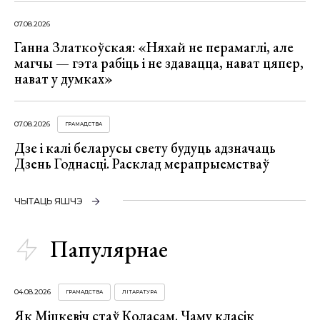
07.08.2026
Ганна Златкоўская: «Няхай не перамаглі, але
магчы — гэта рабіць і не здавацца, нават цяпер,
нават у думках»
07.08.2026
ГРАМАДСТВА
Дзе і калі беларусы свету будуць адзначаць
Дзень Годнасці. Расклад мерапрыемстваў
ЧЫТАЦЬ ЯШЧЭ
Папулярнае
04.08.2026
ГРАМАДСТВА
ЛІТАРАТУРА
Як Міцкевіч стаў Коласам. Чаму класік