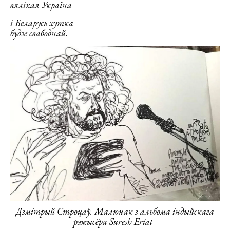
вялікая Україна
і Беларусь хутка
будзе свабоднай.
Дзмітрый Строцаў. Малюнак з альбома індыйскага
рэжысёра Suresh Eriat