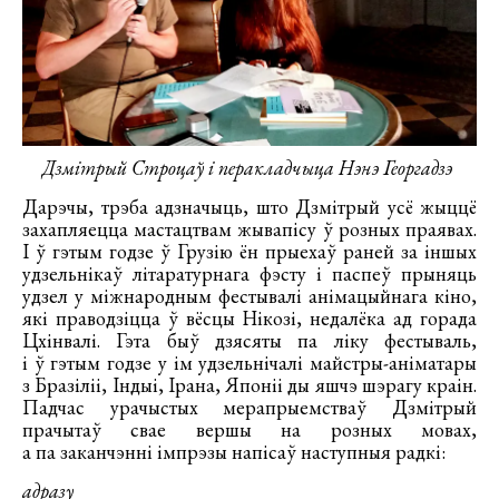
Дзмітрый Строцаў і перакладчыца Нэнэ Георгадзэ
Дарэчы, трэба адзначыць, што Дзмітрый усё жыццё
захапляецца мастацтвам жывапісу ў розных праявах.
І ў гэтым годзе ў Грузію ён прыехаў раней за іншых
удзельнікаў літаратурнага фэсту і паспеў прыняць
удзел у міжнародным фестывалі анімацыйнага кіно,
які праводзіцца ў вёсцы Нікозі, недалёка ад горада
Цхінвалі. Гэта быў дзясяты па ліку фестываль,
і ў гэтым годзе у ім удзельнічалі майстры-аніматары
з Бразіліі, Індыі, Ірана, Японіі ды яшчэ шэрагу краін.
Падчас урачыстых мерапрыемстваў Дзмітрый
прачытаў свае вершы на розных мовах,
а па заканчэнні імпрэзы напісаў наступныя радкі:
адразу