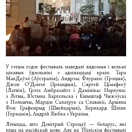
У гэтым годзе фестываль наведалі вядомыя і вельмі
цікавыя ўдзельнікі з адзінаццаці краін: Тара
МакДаўэл (Аўстралія), Андрэас Флуракіс (Грэцыя),
Джон О’Донэл (Ірландыя), Сяргей Цімафееў
(Латвія), Грэта Амбразайтэ і Дамінікас Наркунас
з Літвы, Юстына Баргельска і Кшыштаф Чыжэўскі
з Польшчы, Марцін Салатрук са Славакіі, Арыяна
Фон Графенрыд (Швейцарыя), Бернхард Шлінк
(Германія), Андрій Любка з Украіны.
Лічыцца, што Дзмітрый Строцаў — беларус, які
піша на расійскай мове. Але на Тбіліскім фестывалі