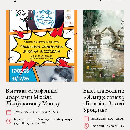
Выстава «Графічныя
Выстава Вольгі На
афарызмы Міхаіла
«Жыццё дзвюх рэк
Лісоўскага» ў Мінску
і Бярэзіна Заходня
Уроцлаве
17.03.2026 16:00 - 31.12.2026 17:00
26.03.2026 16:00 - 25.08.202
Музей гісторыі беларускай літаратуры
(вул. Багдановіча, 13)
Галерэя Клуба MiL (Kościu