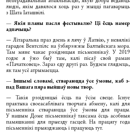
неперадавальнай абаяльнасцю, якую добра ведаюць
людзі, якім давялося хоць раз у жыцці пагаварыць
з Шата Іаташвілі.
— Якія планы пасля фестывалю? Ці ёсць намер
адпачыць?
— Літаральна праз дзень я лячу ў Латвію, у невялікі
гарадок Вентспілс на ўзбярэжжы Балтыйскага мора.
Там мяне чакае рэзідэнцыя пісьменнікаў. У 2019
годзе я ўжо быў там, калі пісаў свой раман
«Пачатковец». Зараз еду другі раз. Будзем глядзець,
як там усё атрымаецца.
— Іншымі словамі, ствараюцца ўсе ўмовы, каб з-
пад Вашага пяра выйшаў новы твор.
— Такія рэзідэнцыі ёсць па ўсім свеце. Існуе
практыка своеасаблівага творчага абмену, калі для
пісьменніка ствараюцца ўсе ўмовы для працы.
У нашым Доме пісьменнікаў таксама ёсць асобныя
памяшканні для прыезду гасцей. На працягу года
пісьменнікі прыязджаюць і працуюць тут.