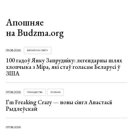
Апошняе
на Budzma.org
09.08.2026
БЕЛАРУСЫ СВЕТУ
100 гадоў Янку Запрудніку: легендарны шлях
хлопчыка з Міра, які стаў голасам Беларусі ў
ЗША
07.08.2026
ГРАМАДСТВА
МУЗЫКА
I’m Freaking Crazy — новы сінгл Анастасіі
Рыдлеўскай
07.08.2026