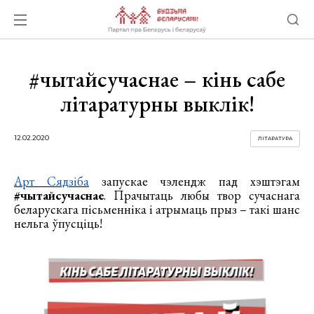
#чытайсучаснае – кінь сабе
літаратурны выклік!
12.02.2020
ЛІТАРАТУРА
Арт Сядзіба
запускае чэлендж пад хэштэгам
#чытайсучаснае
. Прачытаць любы твор сучаснага
беларускага пісьменніка і атрымаць прыз – такі шанс
нельга ўпусціць!