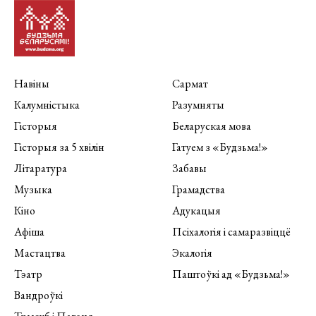
Навіны
Сармат
Калумністыка
Разумняты
Гісторыя
Беларуская мова
Гісторыя за 5 хвілін
Гатуем з «Будзьма!»
Літаратура
Забавы
Музыка
Грамадства
Кіно
Адукацыя
Афіша
Псіхалогія і самаразвіццё
Мастацтва
Экалогія
Тэатр
Паштоўкі ад «Будзьма!»
Вандроўкі