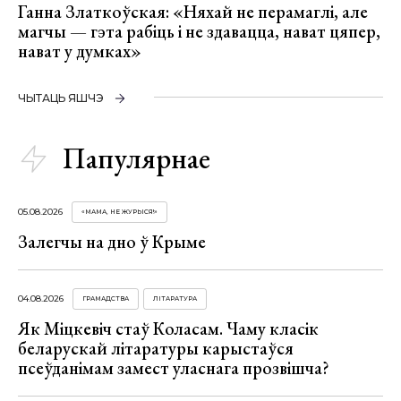
Ганна Златкоўская: «Няхай не перамаглі, але
магчы — гэта рабіць і не здавацца, нават цяпер,
нават у думках»
ЧЫТАЦЬ ЯШЧЭ
Папулярнае
05.08.2026
«МАМА, НЕ ЖУРЫСЯ!»
Залегчы на дно ў Крыме
04.08.2026
ГРАМАДСТВА
ЛІТАРАТУРА
Як Міцкевіч стаў Коласам. Чаму класік
беларускай літаратуры карыстаўся
псеўданімам замест уласнага прозвішча?