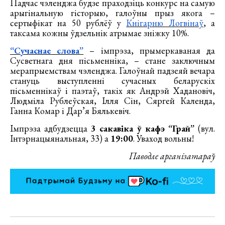
Падчас чэленджа будзе праходзіць конкурс на самую
арыгінальную гісторыю, галоўны прыз якога –
сертыфікат на 50 рублёў у
Кнігарню Логвінаў
, а
таксама кожны ўдзельнік атрымае зніжку 10%.
“Сучаснае слова”
– імпрэза, прымеркаваная да
Сусветнага дня пісьменніка, – стане заключным
мерапрыемствам чэленджа. Галоўнай падзеяй вечара
стануць выступленні сучасных беларускіх
пісьменнікаў і паэтаў, такіх як Андрэй Хадановіч,
Людміла Рублеўская, Ілля Сін, Сяргей Календа,
Ганна Комар і Дар’я Бялькевіч.
Імпрэза адбудзецца
3 сакавіка ў кафэ “Грай”
(вул.
Інтэрнацыянальная, 33) а
19:00
. Уваход вольны!
Паводле арганізатараў