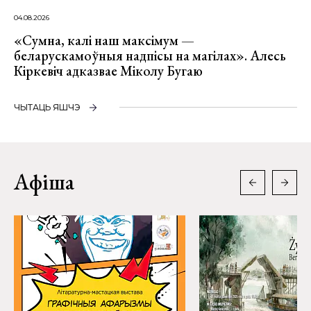
04.08.2026
«Сумна, калі наш максімум —
беларускамоўныя надпісы на магілах». Алесь
Кіркевіч адказвае Міколу Бугаю
ЧЫТАЦЬ ЯШЧЭ
Афіша