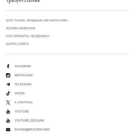
Трызуб і Пагоня
ШТО ТАКОЕ «БУДЗЬМА БЕЛАРУСАМІ!»
АСОБЫ КАМПАНІІ
УСЕ ПРАЕКТЫ «БУДЗЬМА!»
КАРТА САЙТА
FACEBOOK
INSTAGRAM
TELEGRAM
TIKTOK
X (TWITTER)
YOUTUBE
YOUTUBE ДЗЕЦЯМ
RAZAM@BUDZMA.ORG