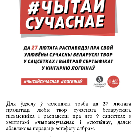
Для ўдзелу ў чэленджы трэба
да 27 лютага
прачытаць любы твор сучаснага беларускага
пісьменніка і распавесці пра яго ў сацсетках з
хэштэгамі
#чытайсучаснае
і
#логвінаў,
далей
абавязкова перадаць эстафету сябрам.