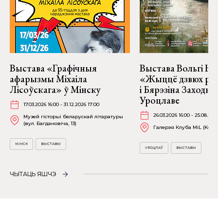
Выстава «Графічныя
Выстава Вольгі На
афарызмы Міхаіла
«Жыццё дзвюх рэк
Лісоўскага» ў Мінску
і Бярэзіна Заходня
Уроцлаве
17.03.2026 16:00 - 31.12.2026 17:00
26.03.2026 16:00 - 25.08.202
Музей гісторыі беларускай літаратуры
(вул. Багдановіча, 13)
Галерэя Клуба MiL (Kościu
МІНСК
ВЫСТАВЫ
УРОЦЛАЎ
ВЫСТАВЫ
ЧЫТАЦЬ ЯШЧЭ