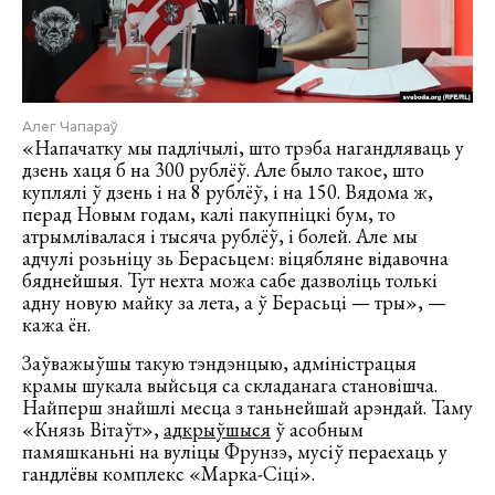
Алег Чапараў
«Напачатку мы падлічылі, што трэба нагандляваць у
дзень хаця б на 300 рублёў. Але было такое, што
куплялі ў дзень і на 8 рублёў, і на 150. Вядома ж,
перад Новым годам, калі пакупніцкі бум, то
атрымлівалася і тысяча рублёў, і болей. Але мы
адчулі розьніцу зь Берасьцем: віцябляне відавочна
бяднейшыя. Тут нехта можа сабе дазволіць толькі
адну новую майку за лета, а ў Берасьці — тры», —
кажа ён.
Заўважыўшы такую тэндэнцыю, адміністрацыя
крамы шукала выйсьця са складанага становішча.
Найперш знайшлі месца з таньнейшай арэндай. Таму
«Князь Вітаўт»,
адкрыўшыся
ў асобным
памяшканьні на вуліцы Фрунзэ, мусіў пераехаць у
гандлёвы комплекс «Марка-Сіці».