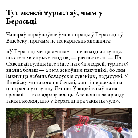
Тут меней турыстаў, чым у
Берасьці
Чапараў параўноўвае ўмовы працы ў Берасьці і ў
Віцебску, прычым не на карысьць апошняга:
«У Берасьці
месца лепшае
— пешаходная вуліца,
што вельмі спрыяе гандлю, — разважае ён. — Па
Савецкай вуліцы ідзе і ідзе натоўп людзей, турыстаў
значна больш — а гэта асноўныя пакупнікі, бо яны
імкнуцца набыць беларускія сувэніры, падарункі. У
Віцебску мы такога ня бачылі, хоць і пераехалі на
цэнтральную вуліцу Леніна. У віцяблянаў няма
грошай — гэта адразу відаць. Але кошты за арэнду
такія высокія, што ў Берасьці пра такія ня чулі».