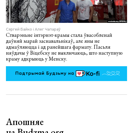
Сяргей Байко і Алег Чапараў
Стварэньне інтэрнэт-крамы стала ўвасобленай
даўняй марай заснавальнікаў, але яны не
адмаўляюцца і ад ранейшага фармату. Пасьля
няўдачы ў Віцебску не выключаюць, што наступную
краму адкрыюць у Менску.
Апошняе
на Budzma.org