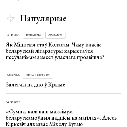
Папулярнае
04.08.2026
ГРАМАДСТВА
ЛІТАРАТУРА
Як Міцкевіч стаў Коласам. Чаму класік
беларускай літаратуры карыстаўся
псеўданімам замест уласнага прозвішча?
05.08.2026
«МАМА, НЕ ЖУРЫСЯ!»
Залегчы на дно ў Крыме
04.08.2026
«Сумна, калі наш максімум —
беларускамоўныя надпісы на магілах». Алесь
Кіркевіч адказвае Міколу Бугаю