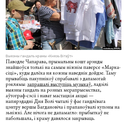
Выязны гандаль крамы «Князь Вітаўт»
Паводле Чапарава, прымальны кошт арэнды
знайшоўся толькі на самым ніжнім паверсе «Марка-
сіці», куды далёка ня кожны наведнік дойдзе. Таму
прывабіць пакупнікоў спрабавалі з дапамогай
рэклямы:
запрашалі выступіць музыкаў
, ладзілі
выязны гандаль на розных мерапрыемствах,
аўтограф-сэсіі і нават мастацкія акцыі —
напярэдадні Дня Волі чыталі ў фае гандлёвага
цэнтру вершы Багдановіча і прапаноўвалі купоны на
зьніжкі. Але нічога не дапамагло: прыбыткаў не
пабольшала, і краму давялося закрываць.