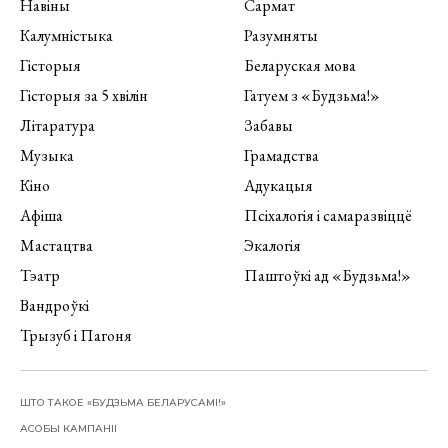
Навіны
Сармат
Калумністыка
Разумняты
Гісторыя
Беларуская мова
Гісторыя за 5 хвілін
Гатуем з «Будзьма!»
Літаратура
Забавы
Музыка
Грамадства
Кіно
Адукацыя
Афіша
Псіхалогія і самаразвіццё
Мастацтва
Экалогія
Тэатр
Паштоўкі ад «Будзьма!»
Вандроўкі
Трызуб і Пагоня
ШТО ТАКОЕ «БУДЗЬМА БЕЛАРУСАМІ!»
АСОБЫ КАМПАНІІ