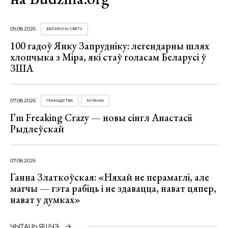
09.08.2026
БЕЛАРУСЫ СВЕТУ
100 гадоў Янку Запрудніку: легендарны шлях
хлопчыка з Міра, які стаў голасам Беларусі ў
ЗША
07.08.2026
ГРАМАДСТВА
МУЗЫКА
I’m Freaking Crazy — новы сінгл Анастасіі
Рыдлеўскай
07.08.2026
Ганна Златкоўская: «Няхай не перамаглі, але
магчы — гэта рабіць і не здавацца, нават цяпер,
нават у думках»
ЧЫТАЦЬ ЯШЧЭ