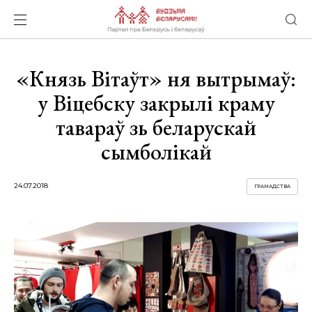
«Князь Вітаўт» ня вытрымаў:
у Віцебску закрылі краму
тавараў зь беларускай
сымболікай
24.07.2018
ГРАМАДСТВА