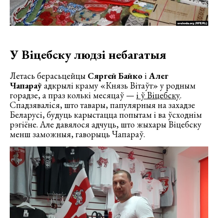
У Віцебску людзі небагатыя
Летась берасьцейцы
Сяргей Байко
і
Алег
Чапараў
адкрылі краму «Князь Вітаўт» у родным
горадзе, а праз колькі месяцаў —
і ў Віцебску
.
Спадзяваліся, што тавары, папулярныя на захадзе
Беларусі, будуць карыстацца попытам і ва ўсходнім
рэгіёне. Але давялося адчуць, што жыхары Віцебску
менш заможныя, гаворыць Чапараў.