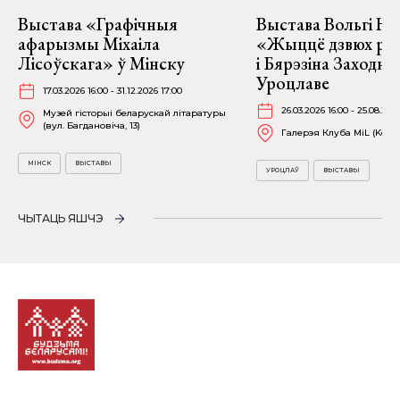
Выстава «Графічныя
Выстава Вольгі На
афарызмы Міхаіла
«Жыццё дзвюх рэк
Лісоўскага» ў Мінску
і Бярэзіна Заходня
Уроцлаве
17.03.2026 16:00 - 31.12.2026 17:00
26.03.2026 16:00 - 25.08.202
Музей гісторыі беларускай літаратуры
(вул. Багдановіча, 13)
Галерэя Клуба MiL (Kościu
МІНСК
ВЫСТАВЫ
УРОЦЛАЎ
ВЫСТАВЫ
ЧЫТАЦЬ ЯШЧЭ