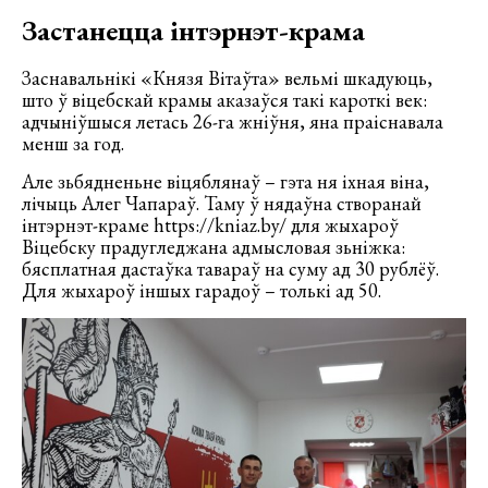
Застанецца інтэрнэт-крама
Заснавальнікі «Князя Вітаўта» вельмі шкадуюць,
што ў віцебскай крамы аказаўся такі кароткі век:
адчыніўшыся летась 26-га жніўня, яна праіснавала
менш за год.
Але зьбядненьне віцяблянаў – гэта ня іхная віна,
лічыць Алег Чапараў. Таму ў нядаўна створанай
інтэрнэт-краме https://kniaz.by/ для жыхароў
Віцебску прадугледжана адмысловая зьніжка:
бясплатная дастаўка тавараў на суму ад 30 рублёў.
Для жыхароў іншых гарадоў – толькі ад 50.