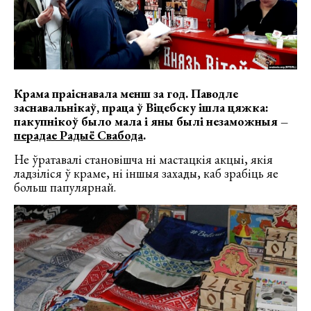
Крама праіснавала менш за год. Паводле
заснавальнікаў, праца ў Віцебску ішла цяжка:
пакупнікоў было мала і яны былі незаможныя –
перадае Радыё Свабода
.
Не ўратавалі становішча ні мастацкія акцыі, якія
ладзіліся ў краме, ні іншыя захады, каб зрабіць яе
больш папулярнай.