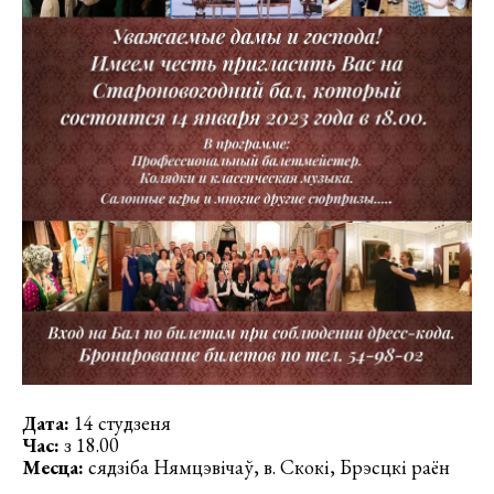
Дата:
14 студзеня
Час:
з 18.00
Месца:
сядзіба Нямцэвічаў, в. Скокі, Брэсцкі раён