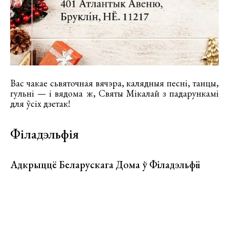
Вас чакае сьвяточная вячэра, калядныя песні, танцы,
гульні — і вядома ж, Святы Мікалай з падарункамі
для ўсіх дзетак!
Філадэльфія
Адкрыццё Беларускага Дома ў Філадэльфіі