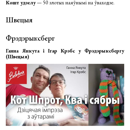
Кошт удзелу
— 50 злотых наяўнымі на ўваходзе.
Швецыя
Фрэдэрыксберг
Ганна Янкута і Ігар Крэбс у Фрэдэрыксбергу
(Швецыя)