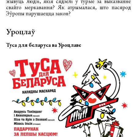
жывуць людзі, якія сядзелі ў турме за выказванне
свайго меркавання? Як атрымалася, што пасярод
Эўропы парушаецца закон?
Уроцлаў
Туса для беларуса ва Уроцлаве