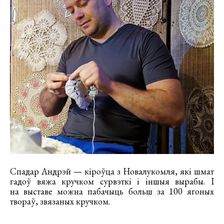
Спадар Андрэй — кіроўца з Новалукомля, які шмат
гадоў вяжа кручком сурвэткі і іншыя вырабы. І
на выставе можна пабачыць больш за 100 ягоных
твораў, звязаных кручком.