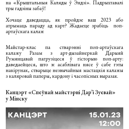
на «Крыштальныя Каляды ў Эндзі». Падрыхтавалі
тры гадзіны забаў!
Хочаце даведацца, як пройдзе ваш 2023 або
атрымаць параду ад карт? Жадаеце зрабіць поп-
артаўскага калаж
Майстар-клас па стварэнні поп-артаўскага
калажу Разам з арт-дызайнеркай Дарыяй
Румянцавай пагрузіцеся ў гісторыю поп-арту:
даведаейцеся, што ж асаблівага нясе ў сабе гэты
накірунак, стварыце незвычайныя мастацкія калажы
з каляровай паперы, кардону і часопісных выразак.
Канцэрт «Спеўнай майстэрні Дар’і Зуевай»
у Мінску