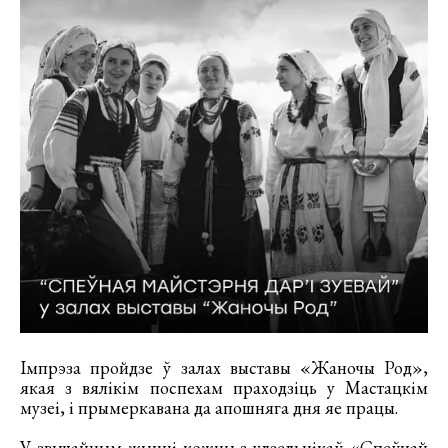
Імпрэза пройдзе ў залах выставы «Жаночы Род»,
якая з вялікім поспехам праходзіць у Мастацкім
музеі, і прымеркавана да апошняга дня яе працы.
У звычайным жыцці кожны з удзельнікаў «Спеўнай