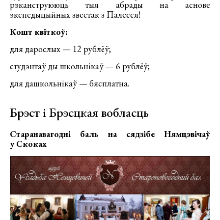
рэканструююць тыя абрады на аснове
экспедыцыйных звестак з Палесся!
Кошт квіткоў:
для дарослых — 12 рублёў;
студэнтаў ды школьнікаў — 6 рублёў;
для дашкольнікаў — бясплатна.
Брэст і Брэсцкая вобласць
Старанавагодні баль на сядзібе Нямцэвічаў
у Скоках