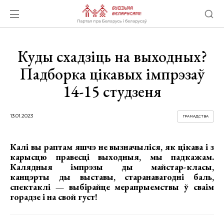
Куды схадзіць на выходных?
Падборка цікавых імпрэзаў
14-15 студзеня
13.01.2023
ГРАМАДСТВА
Калі вы раптам яшчэ не вызначыліся, як цікава і з
карысцю правесці выходныя, мы падкажам.
Калядныя імпрэзы ды майстар-класы,
канцэрты ды выставы, старанавагодні баль,
спектаклі — выбірайце мерапрыемствы ў сваім
горадзе і на свой густ!