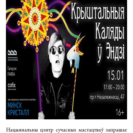
Нацыянальны цэнтр сучасных мастацтваў запрашае