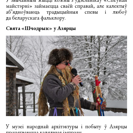
майстэрні» займаецца сваёй справай, але калектыў
аб’ядноўваюць традыцыйныя спевы і любоў
да беларускага фальклору.
Свята «Шчодрык» у Азярцы
У музеі народнай архітэктуры і побыту ў Азярцы
працягваюцца калядныя імпрэзы.