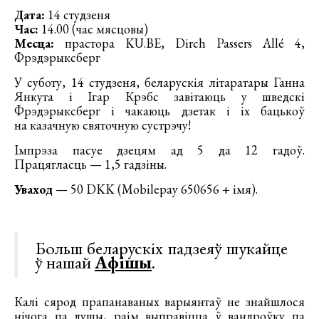
Дата:
14 студзеня
Час:
14.00 (час мясцовы)
Месца:
прастора KU.BE, Dirch Passers Allé 4,
Фрэдэрыксберг
У суботу, 14 студзеня, беларускія літаратары Ганна
Янкута і Ігар Крэбс завітаюць у шведскі
Фрэдэрыксберг і чакаюць дзетак і іх бацькоў
на казачную святочную сустрэчу!
Імпрэза пасуе дзецям ад 5 да 12 гадоў.
Працягласць — 1,5 гадзіны.
Уваход
— 50 DKK (Mobilepay 650656 + iмя).
Больш беларускіх падзеяў шукайце
ў нашай
Афішы
.
Калі сярод прапанаваных варыянтаў не знайшлося
нічога па душы, раім выправіцца ў вандроўку па