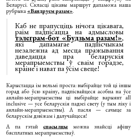
Беларусі. Скласці цікавы маршрут дапаможа наша
рубрыка
«Вандруем разам»
.
Каб не прапусціць нічога цікавага,
раім падпісацца на адмысловы
тэлеграм-бот «Будзьма разам!»
,
які дапамагае падпісчыкам
незалежна ад месца пражывання
даведацца пра беларускія
мерапрыемствы ў сваім горадзе,
краіне і нават па ўсім свеце!
Карыстацца ім вельмі проста: выбірайце той ці іншы
горад або ўсю краіну, падпісвайцеся асобна на ўсе
анлайн-мерапрыемствы ці выбірайце варыянт all
inclusive — усе беларускія падзеі свету (у тым ліку і
анлайн-мерапрыемствы). А пасля — сачыце за
беларускім дзвіжам і далучайцеся!
А па гэтай
спасылцы
можна знайсці афішу
бясплатных мерапрыемстваў.