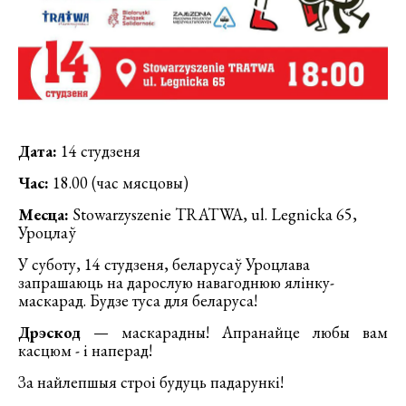
Дата:
14 студзеня
Час:
18.00 (час мясцовы)
Месца:
Stowarzyszenie TRATWA, ul. Legnicka 65,
Уроцлаў
У суботу, 14 студзеня, беларусаў Уроцлава
запрашаюць на дарослую навагоднюю ялінку-
маскарад. Будзе туса для беларуса!
Дрэскод
— маскарадны! Апранайце любы вам
касцюм - і наперад!
За найлепшыя строі будуць падарункі!