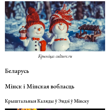
Крыніца: culture.ru
Беларусь
Мінск і Мінская вобласць
Крыштальныя Каляды ў Эндзі ў Мінску