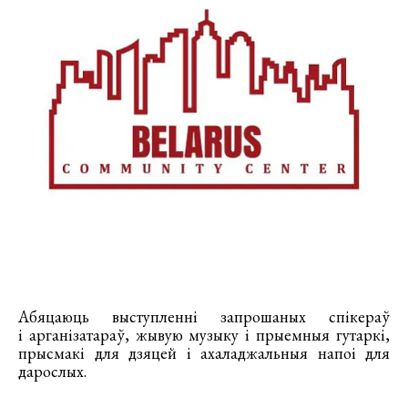
Абяцаюць выступленні запрошаных спікераў
і арганізатараў, жывую музыку і прыемныя гутаркі,
прысмакі для дзяцей і ахаладжальныя напоі для
дарослых.