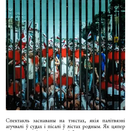
Спектакль заснаваны на тэкстах, якія палітвязні
агучвалі ў судах і пісалі ў лістах родным. Як цяпер