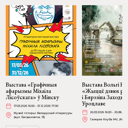
Выстава «Графічныя
Выстава Вольгі На
афарызмы Міхаіла
«Жыццё дзвюх рэк
Лісоўскага» ў Мінску
і Бярэзіна Заходня
Уроцлаве
17.03.2026 16:00 - 31.12.2026 17:00
26.03.2026 16:00 - 25.08.202
Музей гісторыі беларускай літаратуры
(вул. Багдановіча, 13)
Галерэя Клуба MiL (Kościu