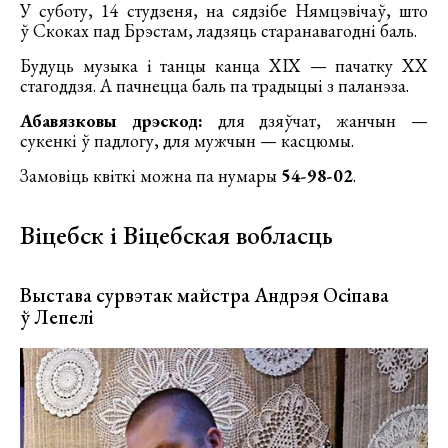
У суботу, 14 студзеня, на сядзібе Нямцэвічаў, што
ў Скоках пад Брэстам, ладзяць старанавагодні баль.
Будуць музыка і танцы канца XIX — пачатку ХХ
стагоддзя. А пачнецца баль па традыцыі з паланэза.
Абавязковы дрэскод:
для дзяўчат, жанчын —
сукенкі ў падлогу, для мужчын — касцюмы.
Замовіць квіткі можна па нумары
54-98-02
.
Віцебск і Віцебская вобласць
Выстава сурвэтак майстра Андрэя Осіпава
ў Лепелі