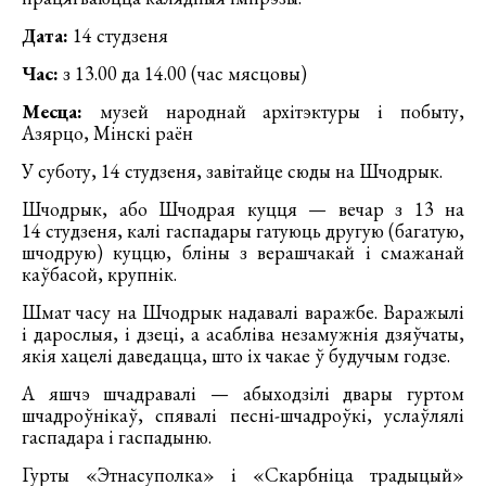
Дата:
14 студзеня
Час:
з 13.00 да 14.00 (час мясцовы)
Месца:
музей народнай архітэктуры і побыту,
Азярцо, Мінскі раён
У суботу, 14 студзеня, завітайце сюды на Шчодрык.
Шчодрык, або Шчодрая куцця — вечар з 13 на
14 студзеня, калі гаспадары гатуюць другую (багатую,
шчодрую) куццю, бліны з верашчакай і смажанай
каўбасой, крупнік.
Шмат часу на Шчодрык надавалі варажбе. Варажылі
і дарослыя, і дзеці, а асабліва незамужнія дзяўчаты,
якія хацелі даведацца, што іх чакае ў будучым годзе.
А яшчэ шчадравалі — абыходзілі двары гуртом
шчадроўнікаў, спявалі песні-шчадроўкі, услаўлялі
гаспадара і гаспадыню.
Гурты «Этнасуполка» і «Скарбніца традыцый»