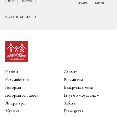
МІНСК
ВЫСТАВЫ
УРОЦЛАЎ
ВЫСТАВЫ
ЧЫТАЦЬ ЯШЧЭ
Навіны
Сармат
Калумністыка
Разумняты
Гісторыя
Беларуская мова
Гісторыя за 5 хвілін
Гатуем з «Будзьма!»
Літаратура
Забавы
Музыка
Грамадства