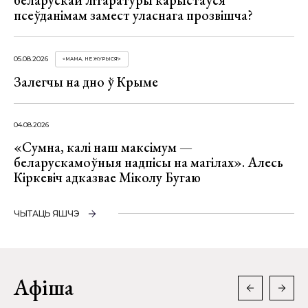
беларускай літаратуры карыстаўся
псеўданімам замест уласнага прозвішча?
05.08.2026
«МАМА, НЕ ЖУРЫСЯ!»
Залегчы на дно ў Крыме
04.08.2026
«Сумна, калі наш максімум —
беларускамоўныя надпісы на магілах». Алесь
Кіркевіч адказвае Міколу Бугаю
ЧЫТАЦЬ ЯШЧЭ
Афіша