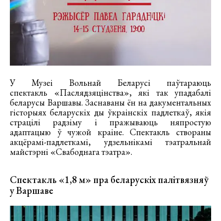
У Музеі Вольнай Беларусі паўтараюць
спектакль «Паслядзяцінства», які так упадабалі
беларусы Варшавы. Заснаваны ён на дакументальных
гісторыях беларускіх ды ўкраінскіх падлеткаў, якія
страцілі радзіму і пражываюць няпростую
адаптацыю ў чужой краіне. Спектакль створаны
акцёрамі-падлеткамі, удзельнікамі тэатральнай
майстэрні «Свабоднага тэатра».
Спектакль «1,8 м» пра беларускіх палітвязняў
у Варшаве