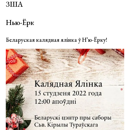
ЗША
Нью-Ёрк
Беларуская калядная ялінка ў Н’ю-Ёрку!