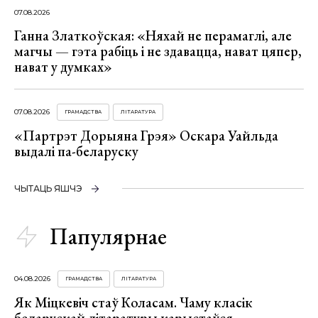
07.08.2026
Ганна Златкоўская: «Няхай не перамаглі, але
магчы — гэта рабіць і не здавацца, нават цяпер,
нават у думках»
07.08.2026
ГРАМАДСТВА
ЛІТАРАТУРА
«Партрэт Дорыяна Грэя» Оскара Уайльда
выдалі па-беларуску
ЧЫТАЦЬ ЯШЧЭ
Папулярнае
04.08.2026
ГРАМАДСТВА
ЛІТАРАТУРА
Як Міцкевіч стаў Коласам. Чаму класік