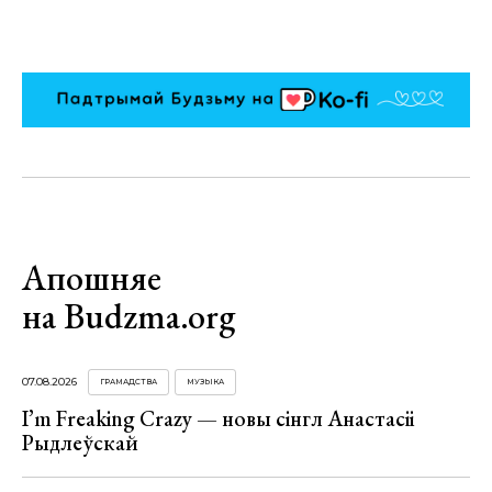
Апошняе
на Budzma.org
07.08.2026
ГРАМАДСТВА
МУЗЫКА
I’m Freaking Crazy — новы сінгл Анастасіі
Рыдлеўскай