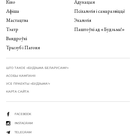
Кіно
Адукацыя
Афіша
Псіхалогія і самаразвіццё
Мастацтва
Экалогія
Тэатр
Паштоўкі ад «Будзьма!»
Вандроўкі
Трызуб і Пагоня
ШТО ТАКОЕ «БУДЗЬМА БЕЛАРУСАМІ!»
АСОБЫ КАМПАНІІ
УСЕ ПРАЕКТЫ «БУДЗЬМА!»
КАРТА САЙТА
FACEBOOK
INSTAGRAM
TELEGRAM