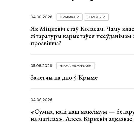
04.08.2026
ГРАМАДСТВА
ЛІТАРАТУРА
Як Міцкевіч стаў Коласам. Чаму клас
літаратуры карыстаўся псеўданімам 
прозвішча?
05.08.2026
«МАМА, НЕ ЖУРЫСЯ!»
Залегчы на дно ў Крыме
04.08.2026
«Сумна, калі наш максімум — белар
на магілах». Алесь Кіркевіч адказва