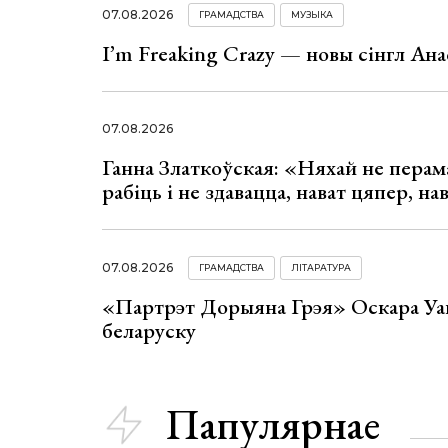
07.08.2026
ГРАМАДСТВА
МУЗЫКА
I’m Freaking Crazy — новы сінгл Ана
07.08.2026
Ганна Златкоўская: «Няхай не перама
рабіць і не здавацца, нават цяпер, на
07.08.2026
ГРАМАДСТВА
ЛІТАРАТУРА
«Партрэт Дорыяна Грэя» Оскара Уай
беларуску
Папулярнае