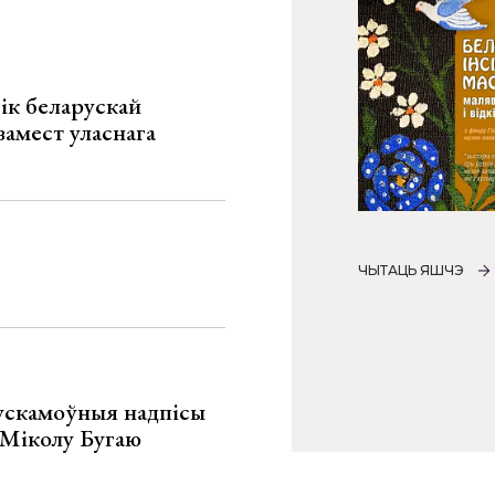
ік беларускай
замест уласнага
ЧЫТАЦЬ ЯШЧЭ
ускамоўныя надпісы
е Міколу Бугаю