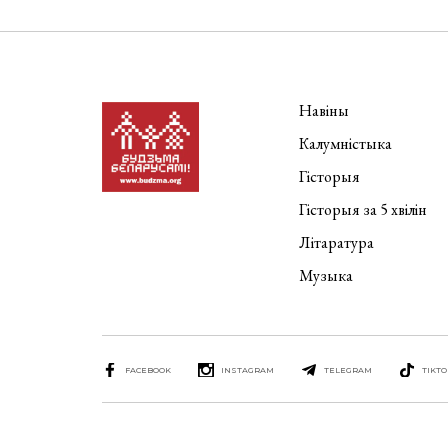
Навіны
Калумністыка
Гісторыя
Гісторыя за 5 хвілін
Літаратура
Музыка
FACEBOOK
INSTAGRAM
TELEGRAM
TIKTO