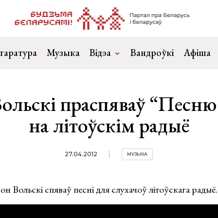
таратура
Музыка
Відэа
Вандроўкі
Афіша
ольскі праспяваў “Песню
на літоўскім радыё
27.04.2012
МУЗЫКА
н Вольскі спяваў песні для слухачоў літоўскага радыё.