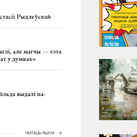
стасіі Рыдлеўскай
глі, але магчы — гэта
ват у думках»
льда выдалі па-
ЧЫТАЦЬ ЯШЧЭ