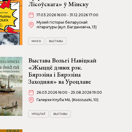
Лісоўскага» ў Мінску
17.03.2026 16:00 - 31.12.2026 17:00
Музей гісторыі беларускай
літаратуры (вул. Багдановіча, 13)
МІНСК
ВЫСТАВЫ
Выстава Вольгі Навіцкай
«Жыццё дзвюх рэк.
Бярэзіна і Бярэзіна
Заходняя» ва Уроцлаве
26.03.2026 16:00 - 25.08.2026 19:00
Галерэя Клуба MiL (Kościuszki, 10)
УРОЦЛАЎ
ВЫСТАВЫ