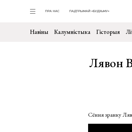
ПРА НАС
ПАДТРЫМАЙ «БУДЗЬМУ»
Навіны
Калумністыка
Гісторыя
Лі
Лявон В
Сёння зранку Ляво