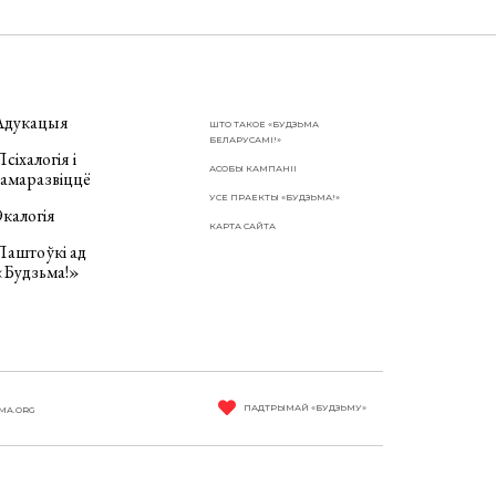
Адукацыя
ШТО ТАКОЕ «БУДЗЬМА
БЕЛАРУСАМІ!»
сіхалогія і
АСОБЫ КАМПАНІІ
самаразвіццё
УСЕ ПРАЕКТЫ «БУДЗЬМА!»
калогія
КАРТА САЙТА
Паштоўкі ад
«Будзьма!»
ПАДТРЫМАЙ «БУДЗЬМУ»
MA.ORG