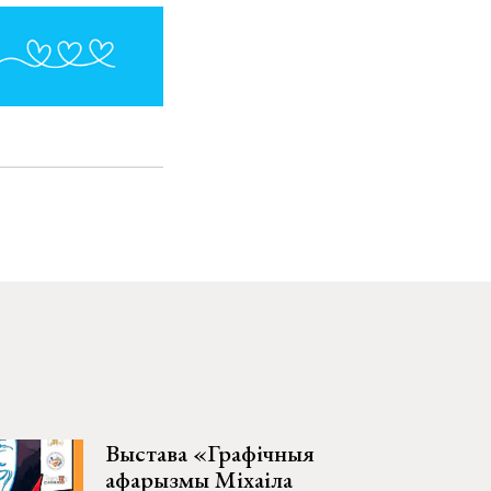
Выстава «Графічныя
афарызмы Міхаіла