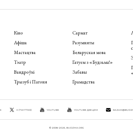
Кіно
Сармат
Афіша
Разумняты
П
Мастацтва
Беларуская мова
Э
Тэатр
Гатуем з «Будзьма!»
Вандроўкі
Забавы
Трызуб і Пагоня
Грамадства
K
X (TWITTER)
YOUTUBE
YOUTUBE ДЗЕЦЯМ
RAZAM@BUDZ
© 2008-2025, BUDZMA.ORG