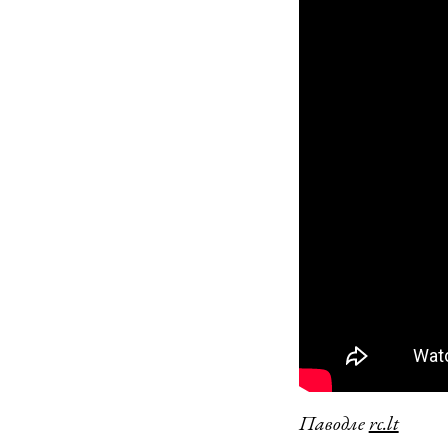
Паводле
rc.lt