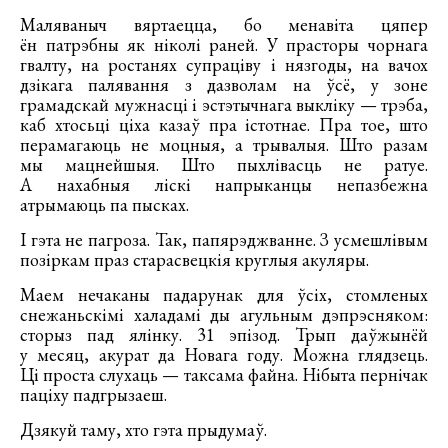
Маляваныч вяртаецца, бо менавіта цяпер
ён патрэбны як ніколі раней. У прасторы чорнага
гвалту, на ростанях супраціву і нязгоды, на вачох
дзікага палявання з дазволам на ўсё, у зоне
грамадскай мужнасці і эстэтычнага выкліку — трэба,
каб хтосьці ціха казаў пра істотнае. Пра тое, што
перамагаюць не моцныя, а трывалыя. Што разам
мы мацнейшыя. Што пыхлівасць не ратуе.
А нахабныя ліскі напрыканцы непазбежна
атрымаюць па пысках.
І гэта не пагроза. Так, папярэджванне. З усмешлівым
позіркам праз старасвецкія круглыя акуляры.
Маем нечаканы падарунак для ўсіх, стомленых
снежаньскімі халадамі ды агульным дэпрэсняком:
сторыз пад ялінку. 31 эпізод. Трып даўжынёй
у месяц, акурат да Новага году. Можна глядзець.
Ці проста слухаць — таксама файна. Нібыта пернічак
паціху падгрызаеш.
Дзякуй таму, хто гэта прыдумаў.