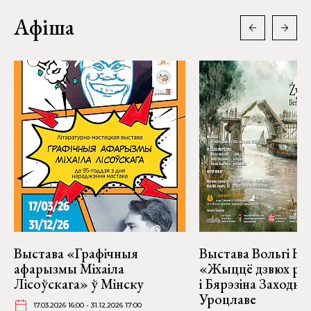
Афіша
Выстава «Графічныя
Выстава Вольгі На
афарызмы Міхаіла
«Жыццё дзвюх рэк
Лісоўскага» ў Мінску
і Бярэзіна Заходня
Уроцлаве
17.03.2026 16:00 - 31.12.2026 17:00