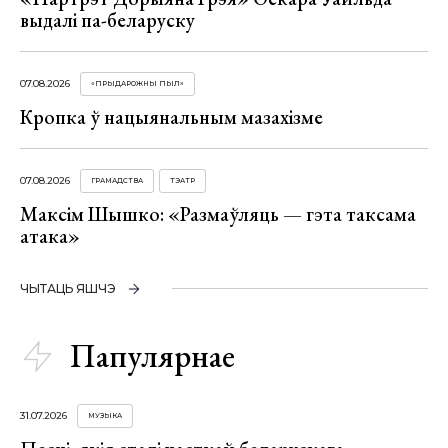
выдалі па-беларуску
07.08.2026
«ПРЫДАРОЖНЫ ПЫЛ»
Кропка ў нацыянальным мазахізме
07.08.2026
ГРАМАДСТВА
ТЭАТР
Максім Шышко: «Размаўляць — гэта таксама
атака»
ЧЫТАЦЬ ЯШЧЭ
Папулярнае
31.07.2026
МУЗЫКА