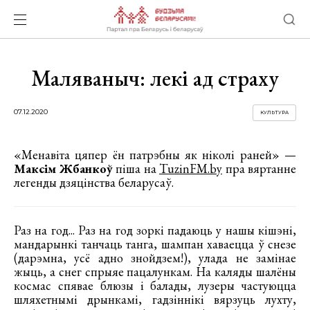
Маляваныч: лекі ад страху
07.12.2020
КУЛЬТУРА
«Менавіта цяпер ён патрэбны як ніколі раней» —
Максім Жбанкоў
піша на
TuzinFM.by
пра вяртанне
легенды дзяцінства беларусаў.
Раз на год... Раз на год зоркі падаюць у нашы кішэні,
мандарынкі танчаць танга, шампан хаваецца ў снезе
(дарэмна, усё адно знойдзем!), улада не замінае
жыць, а снег спрыяе пацалункам. На каляды шалёны
космас спявае блюзы і балады, лузеры частуюцца
шляхетнымі дрынкамі, гадзіннікі вярзуць лухту,