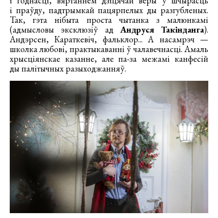
і годнасці, вяртаннем дзіцячай веры ў шчырасць
і праўду, падтрымкай пацярпелых ды разгубленых.
Так, гэта нібыта проста чытанка з малюнкамі
(адмысловы эксклюзіў ад
Андруся Такінданга
).
Андэрсен, Караткевіч, фальклор... А насамрэч —
школка любові, практыкаванні ў чалавечнасці. Амаль
хрысціянскае казанне, але па-за межамі канфесій
ды палітычных разыходжанняў.