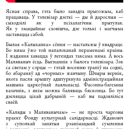
Ясная справа, гэта было занадта прыгожым, каб
працаваць. У тэлевізар дзеткі — ды й дарослыя —
сыходзілі як у псіхалагічны прытулак.
Як у эмацыйнае сховішча, дзе толькі і магчыма
заставацца сабой.
Былая «Калыханка» сёння — настальжы ў квадраце.
Бо няма ўжо той напалоханай пераменамі краіны.
І жадання хавацца ў легендах таксама няма. А вось
Маляваныч ёсць. Выгнаннік з былога тэлевізара. Зэк
са светам у сэрцы — гэтай восенню трапіў на содні,
бо абараняў ад «чорных» жанчыну. Шчыры вернік,
якога пасля арышту адштурхнула адміністрацыйная
машына царкоўнай лаяльнасці. Фасонна-багемны
казачнік, з якім можна баляваць бясконца. Бо тут
дзеляцца ціхай дабрынёй — каб вы падзяліліся
сваёй.
«Каляды з Маляванычам» — не проста чарговы
праект Фонду культурнай салідарнасці. Ждановіч
з суполкай занятыя рэанімацыяй сумлення