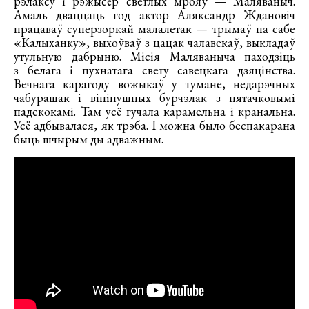
рэлаксу і рэжысёр светлых мрояў — Маляваныч.
Амаль дваццаць год актор Аляксандр Ждановіч
працаваў суперзоркай малалетак — трымаў на сабе
«Калыханку», выхоўваў з цацак чалавекаў, выкладаў
утульную дабрыню. Місія Маляваныча паходзіць
з белага і пухнатага свету савецкага дзяцінства.
Вечнага карагоду вожыкаў у тумане, недарэчных
чабурашак і вініпушных бурчэлак з пятачковымі
падскокамі. Там усё гучала карамельна і кранальна.
Усё адбывалася, як трэба. І можна было беспакарана
быць шчырым ды адважным.