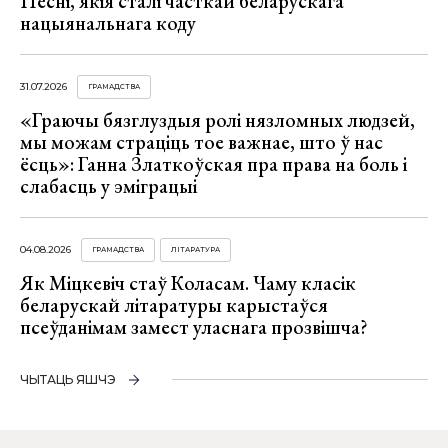
Песні, якія сталі часткай беларускага
нацыянальнага коду
31.07.2026
ГРАМАДСТВА
«Граючы бязглуздыя ролі нязломных людзей,
мы можам страціць тое важнае, што ў нас
ёсць»: Ганна Златкоўская пра права на боль і
слабасць у эміграцыі
04.08.2026
ГРАМАДСТВА
ЛІТАРАТУРА
Як Міцкевіч стаў Коласам. Чаму класік
беларускай літаратуры карыстаўся
псеўданімам замест уласнага прозвішча?
ЧЫТАЦЬ ЯШЧЭ