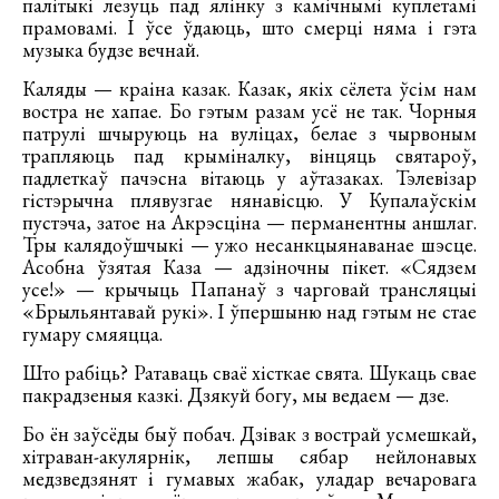
палітыкі лезуць пад ялінку з камічнымі куплетамі
прамовамі. І ўсе ўдаюць, што смерці няма і гэта
музыка будзе вечнай.
Каляды — краіна казак. Казак, якіх сёлета ўсім нам
востра не хапае. Бо гэтым разам усё не так. Чорныя
патрулі шчыруюць на вуліцах, белае з чырвоным
трапляюць пад крыміналку, вінцяць святароў,
падлеткаў пачэсна вітаюць у аўтазаках. Тэлевізар
гістэрычна плявузгае нянавісцю. У Купалаўскім
пустэча, затое на Акрэсціна — перманентны аншлаг.
Тры калядоўшчыкі — ужо несанкцыянаванае шэсце.
Асобна ўзятая Каза — адзіночны пікет. «Сядзем
усе!» — крычыць Папанаў з чарговай трансляцыі
«Брыльянтавай рукі». І ўпершыню над гэтым не стае
гумару смяяцца.
Што рабіць? Ратаваць сваё хісткае свята. Шукаць свае
пакрадзеныя казкі. Дзякуй богу, мы ведаем — дзе.
Бо ён заўсёды быў побач. Дзівак з вострай усмешкай,
хітраван-акулярнік, лепшы сябар нейлонавых
медзведзянят і гумавых жабак, уладар вечаровага