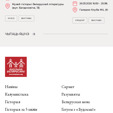
26.03.2026 16:00 - 25.08.202
Музей гісторыі беларускай літаратуры
(вул. Багдановіча, 13)
Галерэя Клуба MiL (Kościu
МІНСК
ВЫСТАВЫ
УРОЦЛАЎ
ВЫСТАВЫ
ЧЫТАЦЬ ЯШЧЭ
Навіны
Сармат
Калумністыка
Разумняты
Гісторыя
Беларуская мова
Гісторыя за 5 хвілін
Гатуем з «Будзьма!»