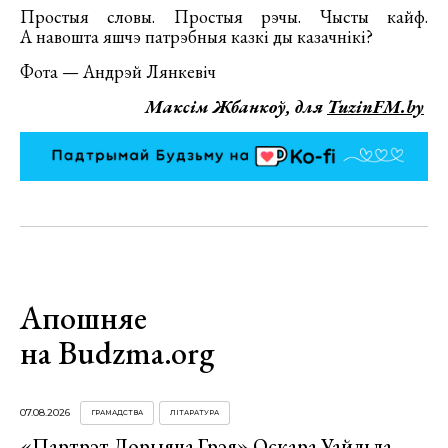
Простыя словы. Простыя рэчы. Чысты кайф.
А навошта яшчэ патрэбныя казкі ды казачнікі?
Фота — Андрэй Лянкевіч
Максім Жбанкоў, для
TuzinFM.by
Апошняе
на Budzma.org
07.08.2026
ГРАМАДСТВА
ЛІТАРАТУРА
«Партрэт Дорыяна Грэя» Оскара Уайльда