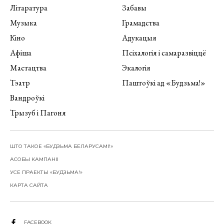
Літаратура
Забавы
Музыка
Грамадства
Кіно
Адукацыя
Афіша
Псіхалогія і самаразвіццё
Мастацтва
Экалогія
Тэатр
Паштоўкі ад «Будзьма!»
Вандроўкі
Трызуб і Пагоня
ШТО ТАКОЕ «БУДЗЬМА БЕЛАРУСАМІ!»
АСОБЫ КАМПАНІІ
УСЕ ПРАЕКТЫ «БУДЗЬМА!»
КАРТА САЙТА
FACEBOOK