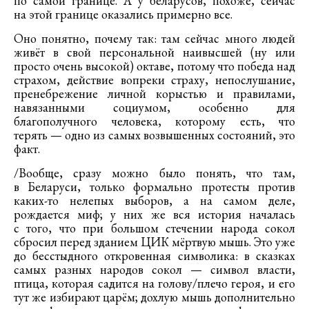
по самой границе. А у беларусов, похоже, сейчас
на этой границе оказались примерно все.
Оно понятно, почему так: там сейчас много людей
живёт в свой персональной наивысшей (ну или
просто очень высокой) октаве, потому что победа над
страхом, действие вопреки страху, непослушание,
пренебрежение личной корыстью и правилами,
навязанными социумом, особенно для
благополучного человека, которому есть, что
терять — одно из самых возвышенных состояний, это
факт.
/Вообще, сразу можно было понять, что там,
в Беларуси, только формально протесты против
каких-то нелепых выборов, а на самом деле,
рождается миф; у них же вся история началась
с того, что при большом стечении народа сокол
сбросил перед зданием ЦИК мёртвую мышь. Это уже
до бесстыдного откровенная символика: в сказках
самых разных народов сокол — символ власти,
птица, которая садится на голову/плечо героя, и его
тут же избирают царём; дохлую мышь дополнительно