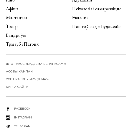
Афіша
Псіхалогія і самаразвіццё
Мастацтва
Экалогія
Тэатр
Паштоўкі ад «Будзьма!»
Вандроўкі
Трызуб і Пагоня
ШТО ТАКОЕ «БУДЗЬМА БЕЛАРУСАМІ!»
АСОБЫ КАМПАНІІ
УСЕ ПРАЕКТЫ «БУДЗЬМА!»
КАРТА САЙТА
FACEBOOK
INSTAGRAM
TELEGRAM