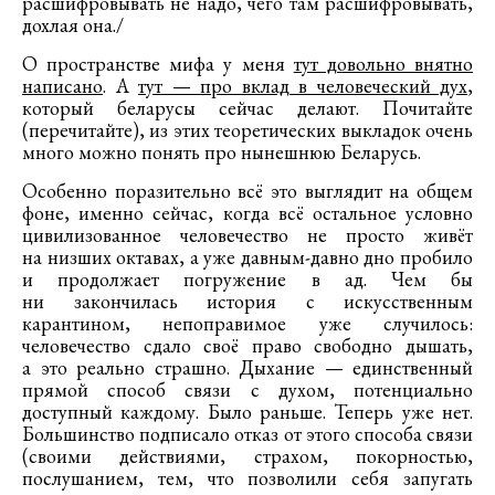
расшифровывать не надо, чего там расшифровывать,
дохлая она./
О пространстве мифа у меня
тут довольно внятно
написано
. А
тут — про вклад в человеческий дух
,
который беларусы сейчас делают. Почитайте
(перечитайте), из этих теоретических выкладок очень
много можно понять про нынешнюю Беларусь.
Особенно поразительно всё это выглядит на общем
фоне, именно сейчас, когда всё остальное условно
цивилизованное человечество не просто живёт
на низших октавах, а уже давным-давно дно пробило
и продолжает погружение в ад. Чем бы
ни закончилась история с искусственным
карантином, непоправимое уже случилось:
человечество сдало своё право свободно дышать,
а это реально страшно. Дыхание — единственный
прямой способ связи с духом, потенциально
доступный каждому. Было раньше. Теперь уже нет.
Большинство подписало отказ от этого способа связи
(своими действиями, страхом, покорностью,
послушанием, тем, что позволили себя запугать