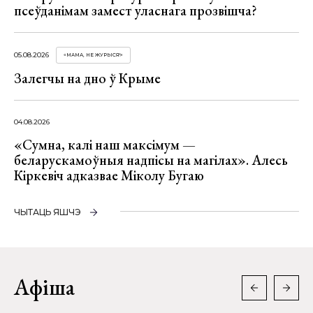
псеўданімам замест уласнага прозвішча?
05.08.2026
«МАМА, НЕ ЖУРЫСЯ!»
Залегчы на дно ў Крыме
04.08.2026
«Сумна, калі наш максімум —
беларускамоўныя надпісы на магілах». Алесь
Кіркевіч адказвае Міколу Бугаю
ЧЫТАЦЬ ЯШЧЭ
Афіша