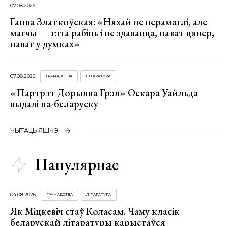
07.08.2026
Ганна Златкоўская: «Няхай не перамаглі, але
магчы — гэта рабіць і не здавацца, нават цяпер,
нават у думках»
07.08.2026
ГРАМАДСТВА
ЛІТАРАТУРА
«Партрэт Дорыяна Грэя» Оскара Уайльда
выдалі па-беларуску
ЧЫТАЦЬ ЯШЧЭ
Папулярнае
04.08.2026
ГРАМАДСТВА
ЛІТАРАТУРА
Як Міцкевіч стаў Коласам. Чаму класік
беларускай літаратуры карыстаўся