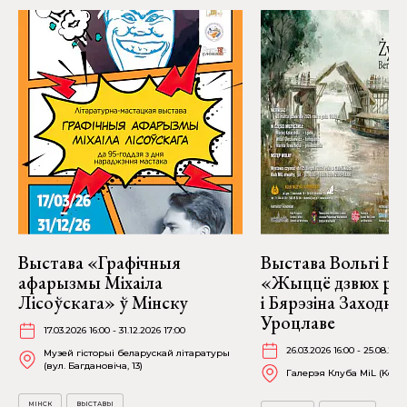
Выстава «Графічныя
Выстава Вольгі На
афарызмы Міхаіла
«Жыццё дзвюх рэк
Лісоўскага» ў Мінску
і Бярэзіна Заходня
Уроцлаве
17.03.2026 16:00 - 31.12.2026 17:00
26.03.2026 16:00 - 25.08.202
Музей гісторыі беларускай літаратуры
(вул. Багдановіча, 13)
Галерэя Клуба MiL (Kościu
МІНСК
ВЫСТАВЫ