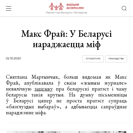
Макс Фрай: У Беларусі
нараджаецца міф
02.10.2020
ЛІТАРАТУРА
ГРАМАДСТВА
Святлана Мартынчык, больш вядомая як Макс
Фрай, апублікавала ў сваім «жывым журнале»
невялічкую
зацемку
пра беларускі пратэст і чаму
беларусы такія крутыя. На думку пісьменніцы
ў Беларусі цяпер не проста пратэст супраць
«бязглуздых выбараў», а адбываецца сапраўднае
нараджэнне міфа.