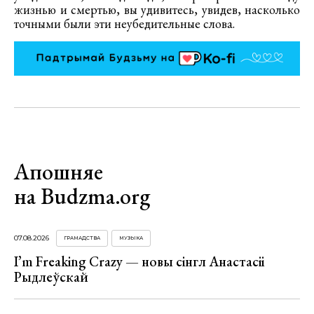
жизнью и смертью, вы удивитесь, увидев, насколько
точными были эти неубедительные слова.
Апошняе
на Budzma.org
07.08.2026
ГРАМАДСТВА
МУЗЫКА
I’m Freaking Crazy — новы сінгл Анастасіі
Рыдлеўскай