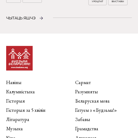
УРОЦЛАЎ
ВЫСТАВЫ
ЧЫТАЦЬ ЯШЧЭ
Навіны
Сармат
Калумністыка
Разумняты
Гісторыя
Беларуская мова
Гісторыя за 5 хвілін
Гатуем з «Будзьма!»
Літаратура
Забавы
Музыка
Грамадства
Кіно
Адукацыя