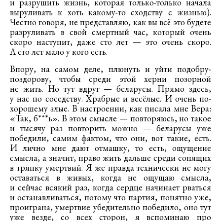
и разрушить жизнь, которая только-только начала
выруливать к хоть какому-то сходству с жизнью).
Честно говоря, не представляю, как вы всё это будете
разруливать в свой смертный час, который очень
скоро наступит, даже сто лет — это очень скоро.
А сто лет мало у кого есть.
Впору, на самом деле, плюнуть и уйти подобру-
поздорову, чтобы среди этой херни позорной
не жить. Но тут вдруг — беларусы. Прямо здесь,
у нас по соседству. Храбрые и весёлые. И очень по-
хорошему злые. В настроении, как писала мне Вера:
«Так, б***ь». В этом смысле — повторяюсь, но такое
и тысячу раз повторить можно — беларусы уже
победили, самим фактом, что они, вот такие, есть.
И лично мне дают отмашку, то есть, ощущение
смысла, а значит, право жить дальше среди сопящих
в тряпку умертвий. Я же правда технически не могу
оставаться в живых, когда не ощущаю смысла,
и сейчас всякий раз, когда сердце начинает рваться
и останавливаться, потому что партия, понятно уже,
проиграна, умертвие убедительно победило, оно тут
уже везде, со всех сторон, я вспоминаю про