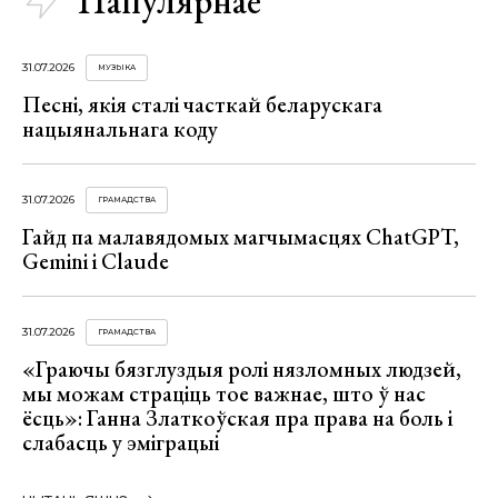
Папулярнае
31.07.2026
МУЗЫКА
Песні, якія сталі часткай беларускага
нацыянальнага коду
31.07.2026
ГРАМАДСТВА
Гайд па малавядомых магчымасцях ChatGPT,
Gemini і Claude
31.07.2026
ГРАМАДСТВА
«Граючы бязглуздыя ролі нязломных людзей,
мы можам страціць тое важнае, што ў нас
ёсць»: Ганна Златкоўская пра права на боль і
слабасць у эміграцыі