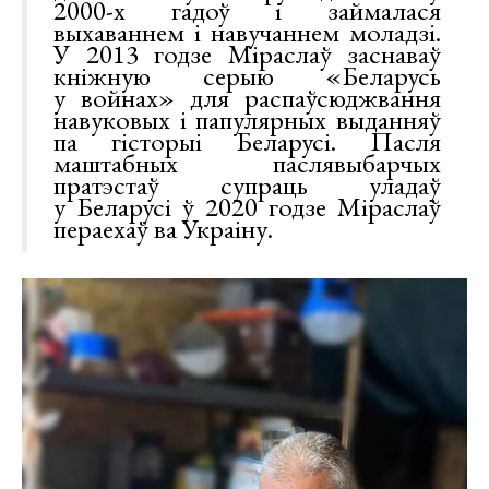
2000-х гадоў і займалася
выхаваннем і навучаннем моладзі.
У 2013 годзе Міраслаў заснаваў
кніжную серыю «Беларусь
у войнах» для распаўсюджвання
навуковых і папулярных выданняў
па гісторыі Беларусі. Пасля
маштабных паслявыбарчых
пратэстаў супраць уладаў
у Беларусі ў 2020 годзе Міраслаў
пераехаў ва Украіну.