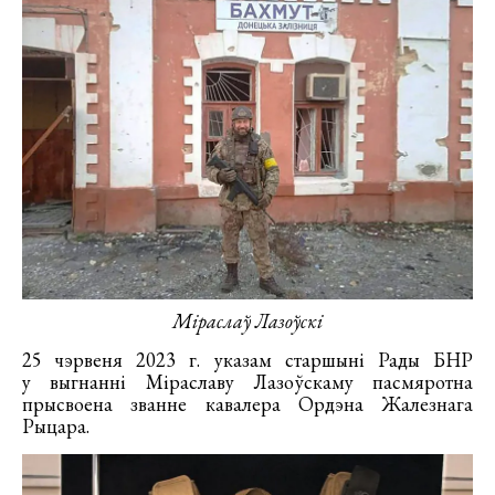
Міраслаў Лазоўскі
25 чэрвеня 2023 г. указам старшыні Рады БНР
у выгнанні Міраславу Лазоўскаму пасмяротна
прысвоена званне кавалера Ордэна Жалезнага
Рыцара.