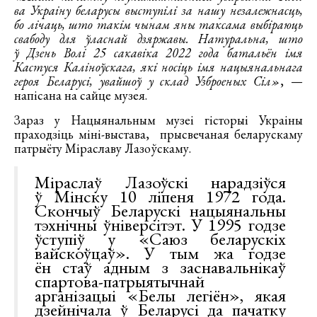
ва Украіну беларусы выступілі за нашу незалежнасць,
бо лічаць, што такім чынам яны таксама выбіраюць
свабоду для ўласнай дзяржавы. Натуральна, што
ў Дзень Волі 25 сакавіка 2022 года батальён імя
Кастуся Каліноўскага, які носіць імя нацыянальнага
героя Беларусі, увайшоў у склад Узброеных Сіл»
, —
напісана на сайце музея.
Зараз у Нацыянальным музеі гісторыі Украіны
праходзіць міні-выстава, прысвечаная беларускаму
патрыёту Міраславу Лазоўскаму.
Міраслаў Лазоўскі нарадзіўся
ў Мінску 10 ліпеня 1972 года.
Скончыў Беларускі нацыянальны
тэхнічны ўніверсітэт. У 1995 годзе
ўступіў у «Саюз беларускіх
вайскоўцаў». У тым жа годзе
ён стаў адным з заснавальнікаў
спартова-патрыятычнай
арганізацыі «Белы легіён», якая
дзейнічала ў Беларусі да пачатку