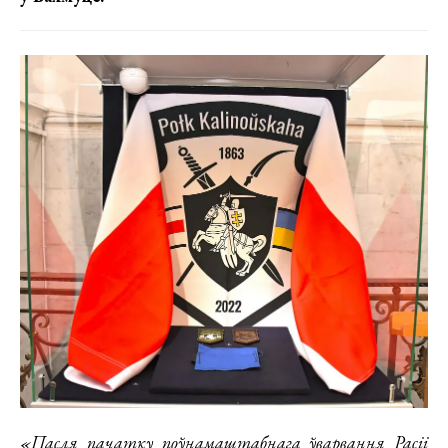
«Пасля пачатку поўнамаштабнага ўварвання Расіі