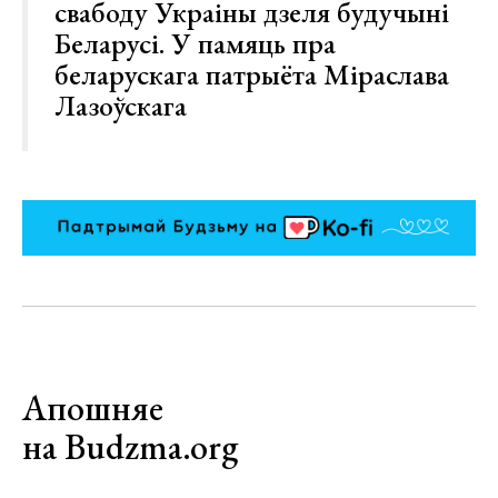
свабоду Украіны дзеля будучыні
Беларусі. У памяць пра
беларускага патрыёта Міраслава
Лазоўскага
Апошняе
на Budzma.org