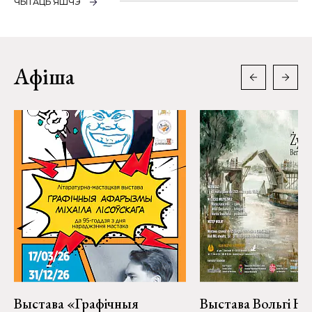
ЧЫТАЦЬ ЯШЧЭ
Афіша
Выстава «Графічныя
Выстава Вольгі На