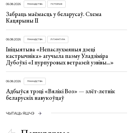
06.08.2026
ГРАМАДСТВА
ГІСТОРЫЯ
Забраць маёмасць у беларусаў. Схема
Кацярыны ІІ
06.08.2026
ГРАМАДСТВА
ЛІТАРАТУРА
Ініцыятыва «Непаслухмяныя дзеці
кастрычніка» агучыла паэму Уладзіміра
Дубоўкі «І пурпуровых ветразей узвівы...»
06.08.2026
ГРАМАДСТВА
Адбыўся трэці «Вялікі Воз» — злёт-летнік
беларускіх навукоўцаў
ЧЫТАЦЬ ЯШЧЭ