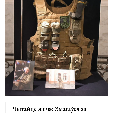
Чытайце яшчэ:
Змагаўся за