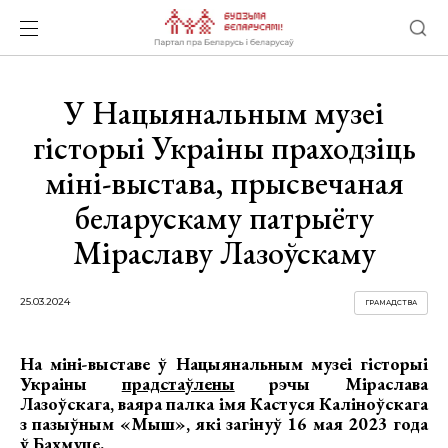
У Нацыянальным музеі
гісторыі Украіны праходзіць
міні-выстава, прысвечаная
беларускаму патрыёту
Міраславу Лазоўскаму
25.03.2024
ГРАМАДСТВА
На міні-выставе ў Нацыянальным музеі гісторыі
Украіны
прадстаўлены
рэчы Міраслава
Лазоўскага, ваяра палка імя Кастуся Каліноўскага
з пазыўным «Мыш», які загінуў 16 мая 2023 года
ў Бахмуце.