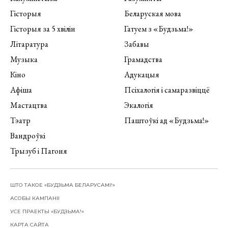
Гісторыя
Беларуская мова
Гісторыя за 5 хвілін
Гатуем з «Будзьма!»
Літаратура
Забавы
Музыка
Грамадства
Кіно
Адукацыя
Афіша
Псіхалогія і самаразвіццё
Мастацтва
Экалогія
Тэатр
Паштоўкі ад «Будзьма!»
Вандроўкі
Трызуб і Пагоня
ШТО ТАКОЕ «БУДЗЬМА БЕЛАРУСАМІ!»
АСОБЫ КАМПАНІІ
УСЕ ПРАЕКТЫ «БУДЗЬМА!»
КАРТА САЙТА