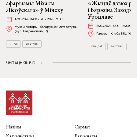
афарызмы Міхаіла
«Жыццё дзвюх рэк
Лісоўскага» ў Мінску
і Бярэзіна Заходня
Уроцлаве
17.03.2026 16:00 - 31.12.2026 17:00
26.03.2026 16:00 - 25.08.202
Музей гісторыі беларускай літаратуры
(вул. Багдановіча, 13)
Галерэя Клуба MiL (Kościu
МІНСК
ВЫСТАВЫ
УРОЦЛАЎ
ВЫСТАВЫ
ЧЫТАЦЬ ЯШЧЭ
Навіны
Сармат
Калумністыка
Разумняты