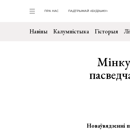
ПРА НАС
ПАДТРЫМАЙ «БУДЗЬМУ»
Навіны
Калумністыка
Гісторыя
Лі
Мінку
пасведч
Новаўвядзенні п