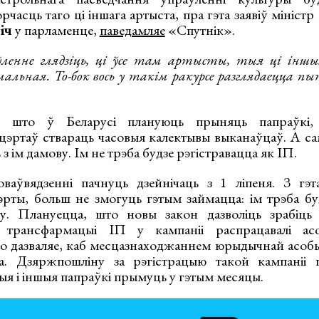
рчасць таго ці іншага артыста, пра гэта заявіў міністр
іч
у парламенце,
паведамляе
«Спутнік».
ленне глядзіць, ці ўсе там артысты, тыя ці іншыя
мальная. То-бок вось у такім ракурсе разглядаецца п
ў, што ў Беларусі плануюць прыняць папраўкі, 
нцэртаў ствараць часовыя калектывы выканаўцаў. А са
з ім дамову. Ім не трэба будзе рэгістравацца як ІП.
ваўвядзенні пачнуць дзейнічаць з 1 ліпеня. З гэт
эрты, больш не змогуць гэтым займацца: ім трэба буд
. Плануецца, што новы закон дазволіць зрабіць 
 трансфармацыі ІП у кампаніі распрацавалі асо
но дазваляе, каб месцазнаходжаннем юрыдычнай асобы
ка. Дзяржпошліну за рэгістрацыю такой кампаніі п
ыя і іншыя папраўкі прымуць у гэтым месяцы.