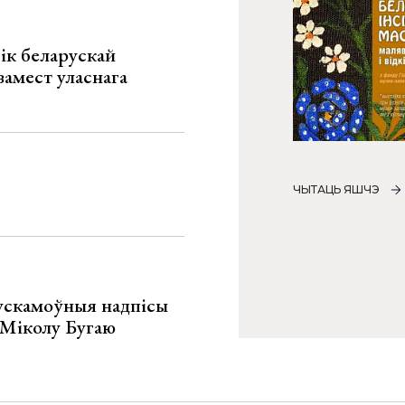
ік беларускай
замест уласнага
ЧЫТАЦЬ ЯШЧЭ
ускамоўныя надпісы
е Міколу Бугаю