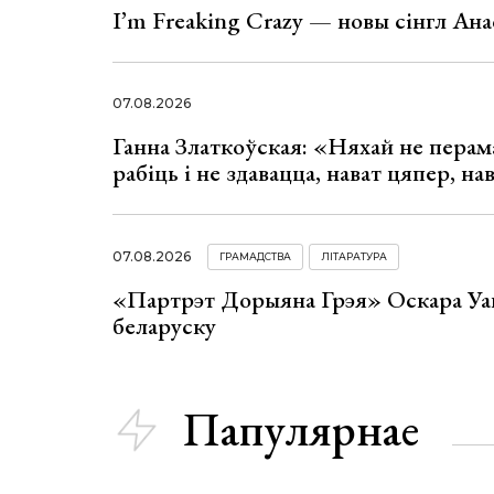
I’m Freaking Crazy — новы сінгл Ана
07.08.2026
Ганна Златкоўская: «Няхай не перама
рабіць і не здавацца, нават цяпер, на
07.08.2026
ГРАМАДСТВА
ЛІТАРАТУРА
«Партрэт Дорыяна Грэя» Оскара Уай
беларуску
Папулярнае