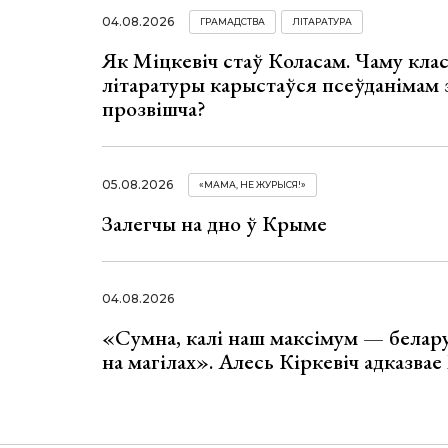
04.08.2026
ГРАМАДСТВА
ЛІТАРАТУРА
Як Міцкевіч стаў Коласам. Чаму клас
літаратуры карыстаўся псеўданімам 
прозвішча?
05.08.2026
«МАМА, НЕ ЖУРЫСЯ!»
Залегчы на дно ў Крыме
04.08.2026
«Сумна, калі наш максімум — белар
на магілах». Алесь Кіркевіч адказва