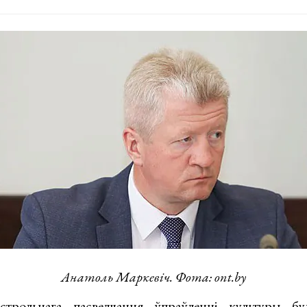
Анатоль Маркевіч. Ф
ота: ont.by
трольнага пасведчання ўпраўленні культуры буд