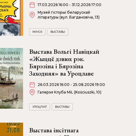
17.03.2026 16:00 - 31.12.2026 17:00
Музей гісторыі беларускай
літаратуры (вул. Багдановіча, 13)
МІНСК
ВЫСТАВЫ
Выстава Вольгі Навіцкай
«Жыццё дзвюх рэк.
Бярэзіна і Бярэзіна
Заходняя» ва Уроцлаве
26.03.2026 16:00 - 25.08.2026 19:00
Галерэя Клуба MiL (Kościuszki, 10)
УРОЦЛАЎ
ВЫСТАВЫ
Выстава інсітнага