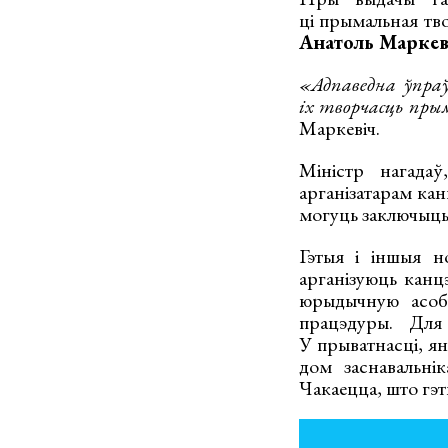
ці прымальная тво
Анатоль Маркев
«Адпаведна ўпраў
іх творчасць пры
Маркевіч.
Міністр нагада
арганізатарам ка
могуць заключыць 
Гэтыя і іншыя но
арганізуюць канц
юрыдычную асобу
працэдуры. Для
У прыватнасці, я
дом заснавальні
Чакаецца, што гэт