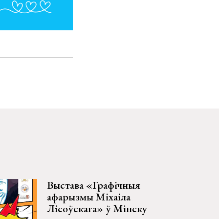
Выстава «Графічныя
афарызмы Міхаіла
Лісоўскага» ў Мінску