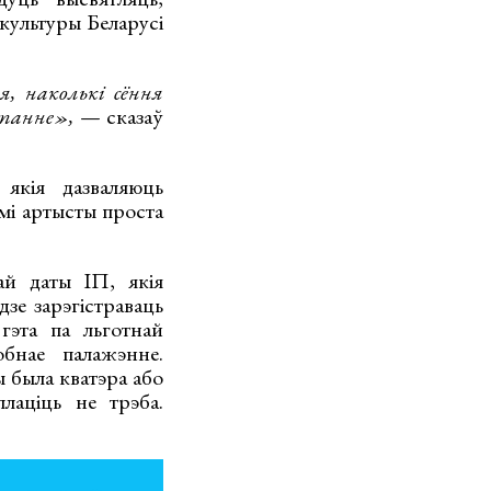
 культуры Беларусі
, наколькі сёння
ытанне»,
— сказаў
якія дазваляюць
мі артысты проста
ай даты ІП, якія
зе зарэгістраваць
гэта па льготнай
бнае палажэнне.
 была кватэра або
лаціць не трэба.