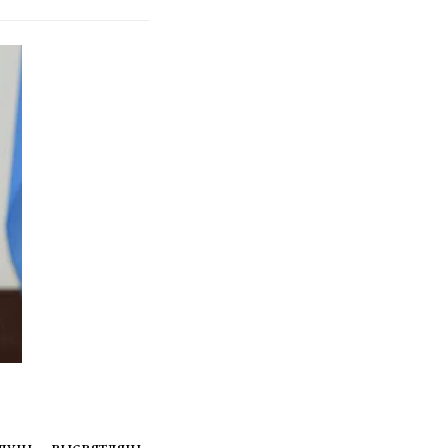
уць высвятляць,