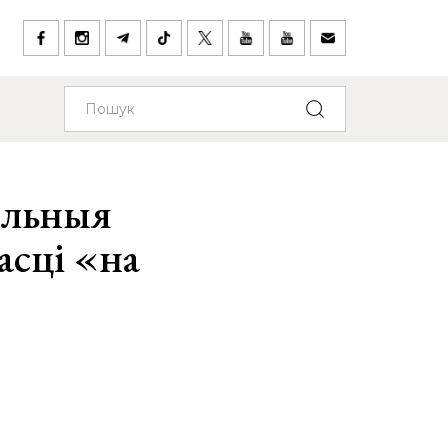
ольныя
асці «на