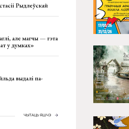
стасіі Рыдлеўскай
глі, але магчы — гэта
ват у думках»
льда выдалі па-
ЧЫТАЦЬ ЯШЧЭ