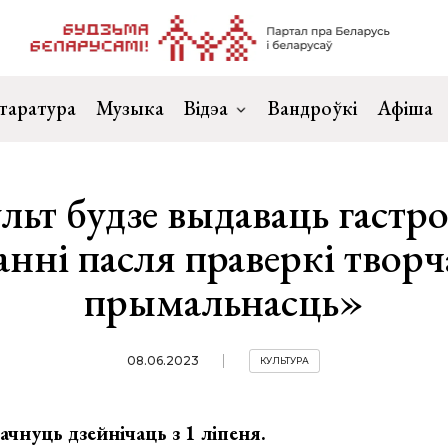
таратура
Музыка
Відэа
Вандроўкі
Афіша
льт будзе выдаваць гастр
анні пасля праверкі творч
прымальнасць»
08.06.2023
КУЛЬТУРА
ачнуць дзейнічаць з 1 ліпеня.