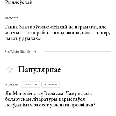
Рыдлеўскай
07.08.2026
Ганна Златкоўская: «Няхай не перамаглі, але
магчы — гэта рабіць і не здавацца, нават цяпер,
нават у думках»
ЧЫТАЦЬ ЯШЧЭ
Папулярнае
04.08.2026
ГРАМАДСТВА
ЛІТАРАТУРА
Як Міцкевіч стаў Коласам. Чаму класік
беларускай літаратуры карыстаўся
псеўданімам замест уласнага прозвішча?