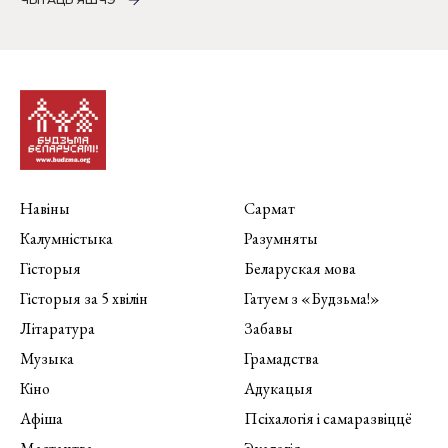
Навіны
Сармат
Калумністыка
Разумняты
Гісторыя
Беларуская мова
Гісторыя за 5 хвілін
Гатуем з «Будзьма!»
Літаратура
Забавы
Музыка
Грамадства
Кіно
Адукацыя
Афіша
Псіхалогія і самаразвіццё