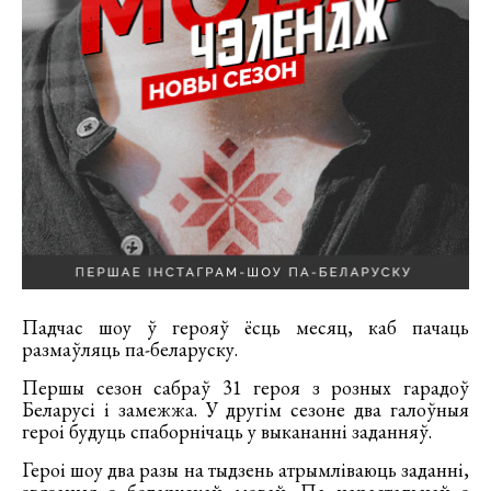
Падчас шоу ў герояў ёсць месяц, каб пачаць
размаўляць па-беларуску.
Першы сезон сабраў 31 героя з розных гарадоў
Беларусі і замежжа. У другім сезоне два галоўныя
героі будуць спаборнічаць у выкананні заданняў.
Героі шоу два разы на тыдзень атрымліваюць заданні,