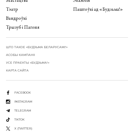
Мастацтва
Экалогія
Тэатр
Паштоўкі ад «Будзьма!»
Вандроўкі
Трызуб і Пагоня
ШТО ТАКОЕ «БУДЗЬМА БЕЛАРУСАМІ!»
АСОБЫ КАМПАНІІ
УСЕ ПРАЕКТЫ «БУДЗЬМА!»
КАРТА САЙТА
FACEBOOK
INSTAGRAM
TELEGRAM
TIKTOK
X (TWITTER)