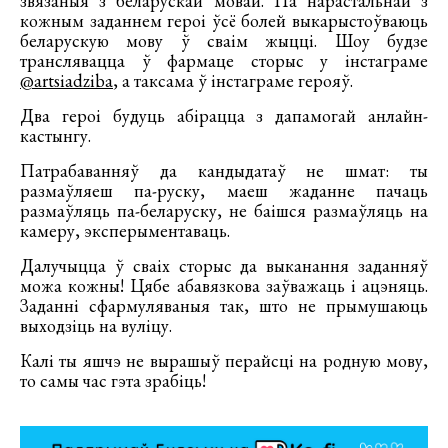
звязаныя з беларускай мовай. Па нарастальнай з
кожным заданнем героі ўсё болей выкарыстоўваюць
беларускую мову ў сваім жыцці. Шоу будзе
транслявацца ў фармаце сторыс у інстаграме
@artsiadziba
, а таксама ў інстаграме герояў.
Два героі будуць абірацца з дапамогай анлайн-
кастынгу.
Патрабаванняў да кандыдатаў не шмат: ты
размаўляеш па-руску, маеш жаданне пачаць
размаўляць па-беларуску, не баішся размаўляць на
камеру, эксперыментаваць.
Далучыцца ў сваіх сторыс да выканання заданняў
можа кожны! Цябе абавязкова заўважаць і ацэняць.
Заданні сфармуляваныя так, што не прымушаюць
выходзіць на вуліцу.
Калі ты яшчэ не вырашыў перайсці на родную мову,
то самы час гэта зрабіць!