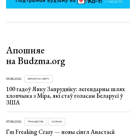
Апошняе
на Budzma.org
09.08.2026
БЕЛАРУСЫ СВЕТУ
100 гадоў Янку Запрудніку: легендарны шлях
хлопчыка з Міра, які стаў голасам Беларусі ў
ЗША
07.08.2026
ГРАМАДСТВА
МУЗЫКА
I’m Freaking Crazy — новы сінгл Анастасіі