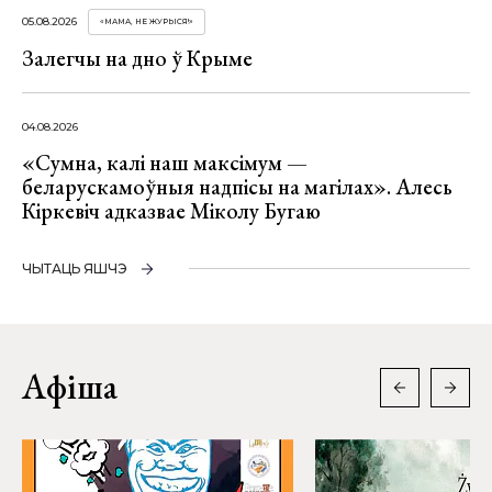
05.08.2026
«МАМА, НЕ ЖУРЫСЯ!»
Залегчы на дно ў Крыме
04.08.2026
«Сумна, калі наш максімум —
беларускамоўныя надпісы на магілах». Алесь
Кіркевіч адказвае Міколу Бугаю
ЧЫТАЦЬ ЯШЧЭ
Афіша