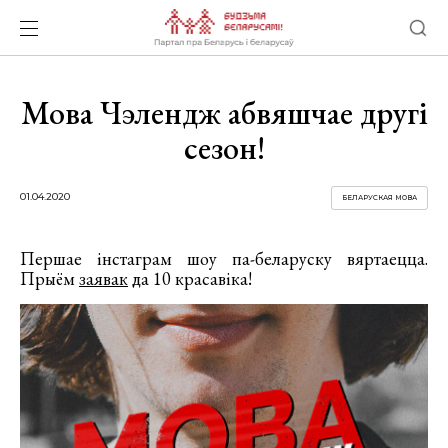
Мова Чэлендж абвяшчае другі
сезон!
01.04.2020
БЕЛАРУСКАЯ МОВА
Першае інстаграм шоу па-беларуску вяртаецца.
Прыём
заявак
да 10 красавіка!