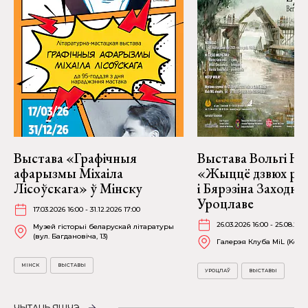
Выстава «Графічныя
Выстава Вольгі На
афарызмы Міхаіла
«Жыццё дзвюх рэк
Лісоўскага» ў Мінску
і Бярэзіна Заходня
Уроцлаве
17.03.2026 16:00 - 31.12.2026 17:00
26.03.2026 16:00 - 25.08.202
Музей гісторыі беларускай літаратуры
(вул. Багдановіча, 13)
Галерэя Клуба MiL (Kościu
МІНСК
ВЫСТАВЫ
УРОЦЛАЎ
ВЫСТАВЫ
ЧЫТАЦЬ ЯШЧЭ