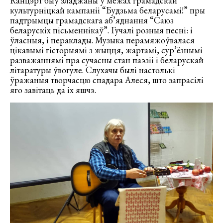
Канцэрт быў зладжаны ў межах грамадскай
культурніцкай кампаніі “Будзьма беларусамі!” пры
падтрымцы грамадскага аб’яднання “Саюз
беларускіх пісьменнікаў”. Гучалі розныя песні: і
ўласныя, і пераклады. Музыка перамяжоўвалася
цікавымі гісторыямі з жыцця, жартамі, сур’ёзнымі
разважаннямі пра сучасны стан паэзіі і беларускай
літаратуры ўвогуле. Слухачы былі настолькі
ўражаныя творчасцю спадара Алеся, што запрасілі
яго завітаць да іх яшчэ.