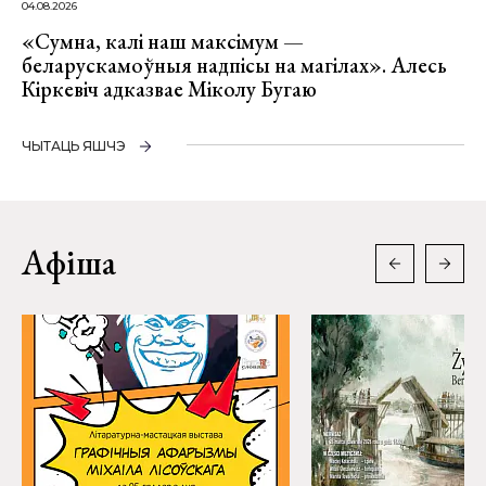
04.08.2026
«Сумна, калі наш максімум —
беларускамоўныя надпісы на магілах». Алесь
Кіркевіч адказвае Міколу Бугаю
ЧЫТАЦЬ ЯШЧЭ
Афіша