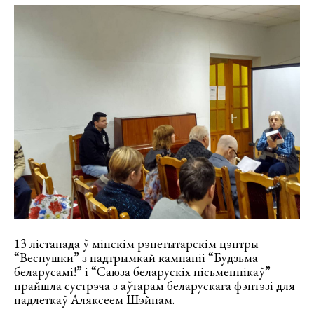
13 лістапада ў мінскім рэпетытарскім цэнтры
“Веснушки” з падтрымкай кампаніі “Будзьма
беларусамі!” і “Саюза беларускіх пісьменнікаў”
прайшла сустрэча з аўтарам беларускага фэнтэзі для
падлеткаў Аляксеем Шэйнам.