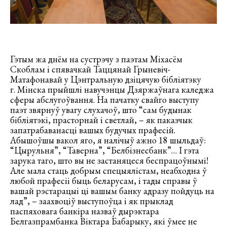
Гэтым жа днём на сустрэчу з паэтам Міхасём
Скоблам і спявачкай Таццянай Грыневіч-
Матафонавай у Цэнтральную дзіцячую бібліятэку
г. Мінска прыйшлі навучэнцы Дзяржаўнага каледжа
сферы абслугоўвання. На пачатку свайго выступу
паэт звярнуў увагу слухачоў, што “сам будынак
бібліятэкі, прасторнай і светлай, – як паказчык
запатрабаванасці вашых будучых прафесій.
Абышоўшы вакол яго, я налічыў ажно 18 шыльдаў:
“Цырульня”, “Таверна”, “Белбізнесбанк”… І гэта
зарука таго, што вы не застаняцеся беспрацоўнымі!
Але мала стаць добрым спецыялістам, неабходна ў
любой прафесіі быць беларусам, і тады справы ў
вашай рэстарацыі ці вашым банку адразу пойдуць на
лад”, – заахвоціў выступоўца і як прыклад
паспяховага банкіра назваў дырэктара
Белгазпрамбанка Віктара Бабарыку, які ўмее не