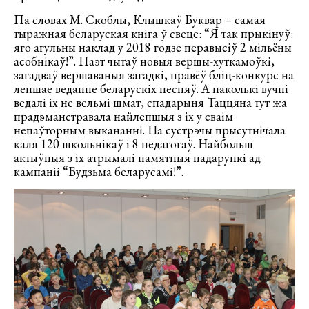
Па словах М. Скоблы, Клышкаў Буквар – самая
тыражная беларуская кніга ў свеце: “Я так прыкінуў:
яго агульны наклад у 2018 годзе перавысіў 2 мільёны
асобнікаў!”. Паэт чытаў новыя вершы-хуткамоўкі,
загадваў вершаваныя загадкі, правёў бліц-конкурс на
лепшае веданне беларускіх песняў. А паколькі вучні
ведалі іх не вельмі шмат, спадарыня Таццяна тут жа
прадэманстравала найлепшыя з іх у сваім
непаўторным выкананні. На сустрэчы прысутнічала
каля 120 школьнікаў і 8 педагогаў. Найбольш
актыўныя з іх атрымалі памятныя падарункі ад
кампаніі “Будзьма беларусамі!”.