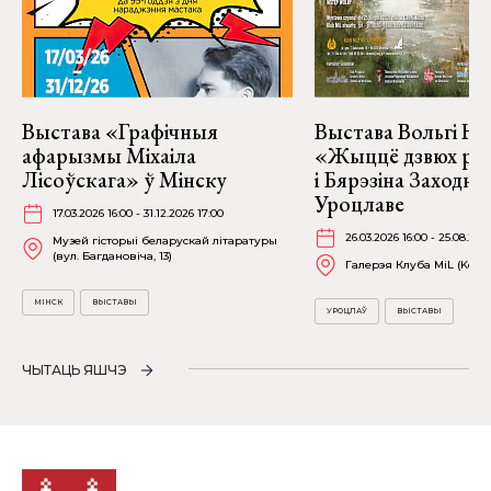
Выстава «Графічныя
Выстава Вольгі На
афарызмы Міхаіла
«Жыццё дзвюх рэк
Лісоўскага» ў Мінску
і Бярэзіна Заходня
Уроцлаве
17.03.2026 16:00 - 31.12.2026 17:00
26.03.2026 16:00 - 25.08.202
Музей гісторыі беларускай літаратуры
(вул. Багдановіча, 13)
Галерэя Клуба MiL (Kościu
МІНСК
ВЫСТАВЫ
УРОЦЛАЎ
ВЫСТАВЫ
ЧЫТАЦЬ ЯШЧЭ