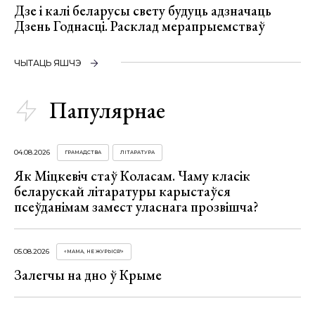
Дзе і калі беларусы свету будуць адзначаць
Дзень Годнасці. Расклад мерапрыемстваў
ЧЫТАЦЬ ЯШЧЭ
Папулярнае
04.08.2026
ГРАМАДСТВА
ЛІТАРАТУРА
Як Міцкевіч стаў Коласам. Чаму класік
беларускай літаратуры карыстаўся
псеўданімам замест уласнага прозвішча?
05.08.2026
«МАМА, НЕ ЖУРЫСЯ!»
Залегчы на дно ў Крыме