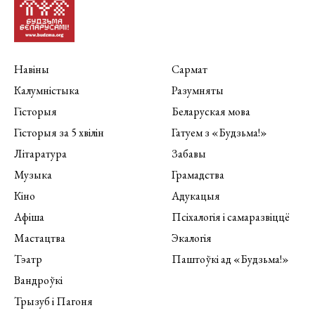
Навіны
Сармат
Калумністыка
Разумняты
Гісторыя
Беларуская мова
Гісторыя за 5 хвілін
Гатуем з «Будзьма!»
Літаратура
Забавы
Музыка
Грамадства
Кіно
Адукацыя
Афіша
Псіхалогія і самаразвіццё
Мастацтва
Экалогія
Тэатр
Паштоўкі ад «Будзьма!»
Вандроўкі
Трызуб і Пагоня