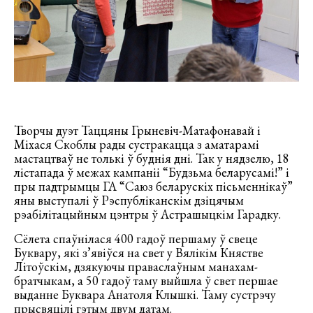
Творчы дуэт Таццяны Грыневіч-Матафонавай і
Міхася Скоблы рады сустракацца з аматарамі
мастацтваў не толькі ў буднія дні. Так у нядзелю, 18
лістапада ў межах кампаніі “Будзьма беларусамі!” і
пры падтрымцы ГА “Саюз беларускіх пісьменнікаў”
яны выступалі ў Рэспубліканскім дзіцячым
рэабілітацыйным цэнтры ў Астрашыцкім Гарадку.
Сёлета спаўнілася 400 гадоў першаму ў свеце
Буквару, які з’явіўся на свет у Вялікім Княстве
Літоўскім, дзякуючы праваслаўным манахам-
братчыкам, а 50 гадоў таму выйшла ў свет першае
выданне Буквара Анатоля Клышкі. Таму сустрэчу
прысвяцілі гэтым двум датам.