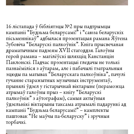
16 лістапада ў бібліятэцы №2 пры падтрымцы
кампаніі “Будзьма беларусамі!” і “саюза беларускіх
пісьменнікаў” адбылася прэзентацыя рамана Яўгена
Зубовіча “Беларускі палкоўнік”. Кніга прысвечаная
драматычным падзеям XVII стагоддзя. Галоўны
герой рамана – магілёўскі шляхціц Канстанцін
Паклонскі. Падчас прэзентацыі гледачы не толькі
пазнаёміліся з аўтарам, але і пабачылі тэатральныя
эцюды па матывах “Беларускага палкоўніка”, пачулі
гучанне старажытных музычных інструментаў,
прынялі ўдзел у гістарычнай віктарыне (пераможца
атрымаў галоўны прыз – кнігу “Беларускі
палкоўнік” з аўтографам), самыя актыўныя
ўдзельнікі віктарыны таксама атрымалі падарункі ад
кампаніі “Будзьма беларусамі!” – камплекты
паштовак “Не маўчы па-беларуску” і зручныя
торбачкі.