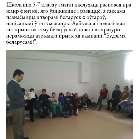
Школьнікі 5-7 класаў змаглі паслухаць расповед пра
жанр фэнтэзі, яго ўзнікненне і развіццё, а таксама
пазнаёміцца з творамі беларускіх аўтараў,
напісанымі ў гэтым жанры. Адбылася і невялічкая
віктарына на тэму беларускай мовы і літаратуры –
пераможцы атрымалі прызы ад кампаніі “Будзьма
беларусамі!”.