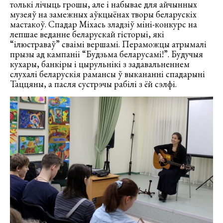
толькі лічыць грошы, але і набывае для айчынных
музеяў на замежных аўкцыёнах творы беларускіх
мастакоў. Спадар Міхась зладзіў міні-конкурс на
лепшае веданне беларускай гісторыі, які
“ілюстраваў” сваімі вершамі. Пераможцы атрымалі
прызы ад кампаніі “Будзьма беларусамі!”. Будучыя
кухары, банкіры і цырульнікі з задавальненнем
слухалі беларускія рамансы ў выкананні спадарыні
Таццяны, а пасля сустрэчы рабілі з ёй сэлфі.