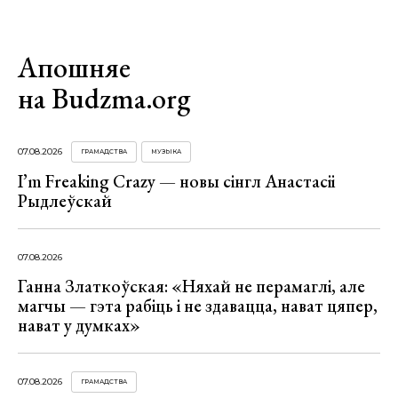
Апошняе
на Budzma.org
07.08.2026
ГРАМАДСТВА
МУЗЫКА
I’m Freaking Crazy — новы сінгл Анастасіі
Рыдлеўскай
07.08.2026
Ганна Златкоўская: «Няхай не перамаглі, але
магчы — гэта рабіць і не здавацца, нават цяпер,
нават у думках»
07.08.2026
ГРАМАДСТВА