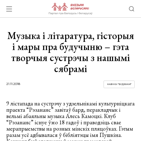
Музыка і літаратура, гісторыя
і мары пра будучыню – гэта
творчыя сустрэчы з нашымі
сябрамі
21.11.2018
НАВІНЫ "БУДЗЬМА!"
9 лістапада на сустрэчу з удзельнікамі культурніцкага
праекта “Рэзананс” завітаў бард, перакладчык і
вельмі абаяльны музыка Алесь Камоцкі. Клуб
“Рэзананс” існуе ўжо 18 гадоў і праводзіць свае
мерапрыемствы на розных мінскіх пляцоўках. Гэтым
разам усё адбывалася ў бібліятэцы імя Пушкіна.