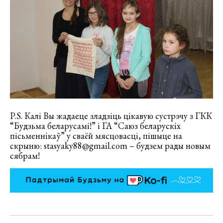
P.S. Калі Вы жадаеце зладзіць цікавую сустрэчу з ГКК
“Будзьма беларусамі!” і ГА “Саюз беларускіх
пісьменнікаў” у сваёй мясцовасці, пішыце на
скрыню: stasyaky88@gmail.com – будзем рады новым
сябрам!