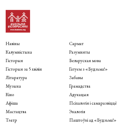
Навіны
Сармат
Калумністыка
Разумняты
Гісторыя
Беларуская мова
Гісторыя за 5 хвілін
Гатуем з «Будзьма!»
Літаратура
Забавы
Музыка
Грамадства
Кіно
Адукацыя
Афіша
Псіхалогія і самаразвіццё
Мастацтва
Экалогія
Тэатр
Паштоўкі ад «Будзьма!»