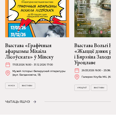
Выстава «Графічныя
Выстава Вольгі На
афарызмы Міхаіла
«Жыццё дзвюх рэк
Лісоўскага» ў Мінску
і Бярэзіна Заходня
Уроцлаве
17.03.2026 16:00 - 31.12.2026 17:00
26.03.2026 16:00 - 25.08.202
Музей гісторыі беларускай літаратуры
(вул. Багдановіча, 13)
Галерэя Клуба MiL (Kościu
МІНСК
ВЫСТАВЫ
УРОЦЛАЎ
ВЫСТАВЫ
ЧЫТАЦЬ ЯШЧЭ