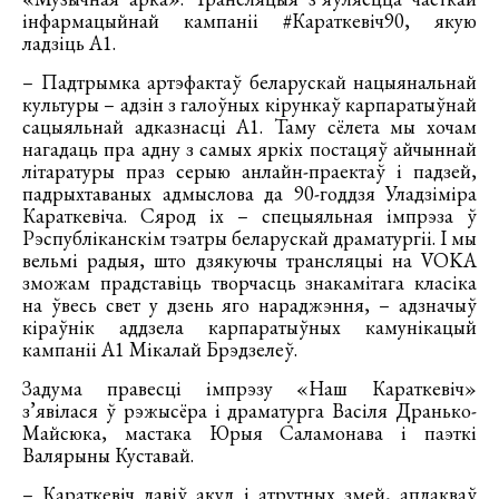
інфармацыйнай кампаніі #Караткевіч90, якую
ладзіць А1.
– Падтрымка артэфактаў беларускай нацыянальнай
культуры – адзін з галоўных кірункаў карпаратыўнай
сацыяльнай адказнасці А1. Таму сёлета мы хочам
нагадаць пра адну з самых яркіх постацяў айчыннай
літаратуры праз серыю анлайн-праектаў і падзей,
падрыхтаваных адмыслова да 90-годдзя Уладзіміра
Караткевіча. Сярод іх – спецыяльная імпрэза ў
Рэспубліканскім тэатры беларускай драматургіі. І мы
вельмі радыя, што дзякуючы трансляцыі на VOKA
зможам прадставіць творчасць знакамітага класіка
на ўвесь свет у дзень яго нараджэння, – адзначыў
кіраўнік аддзела карпаратыўных камунікацый
кампаніі А1 Мікалай Брэдзелеў.
Задума правесці імпрэзу «Наш Караткевіч»
з’явілася ў рэжысёра і драматурга Васіля Дранько-
Майсюка, мастака Юрыя Саламонава і паэткі
Валярыны Куставай.
– Караткевіч лавіў акул і атрутных змей, аплакваў