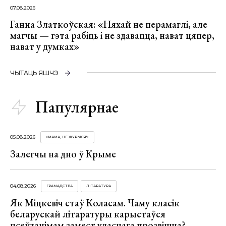
07.08.2026
Ганна Златкоўская: «Няхай не перамаглі, але
магчы — гэта рабіць і не здавацца, нават цяпер,
нават у думках»
ЧЫТАЦЬ ЯШЧЭ
Папулярнае
05.08.2026
«МАМА, НЕ ЖУРЫСЯ!»
Залегчы на дно ў Крыме
04.08.2026
ГРАМАДСТВА
ЛІТАРАТУРА
Як Міцкевіч стаў Коласам. Чаму класік
беларускай літаратуры карыстаўся
псеўданімам замест уласнага прозвішча?