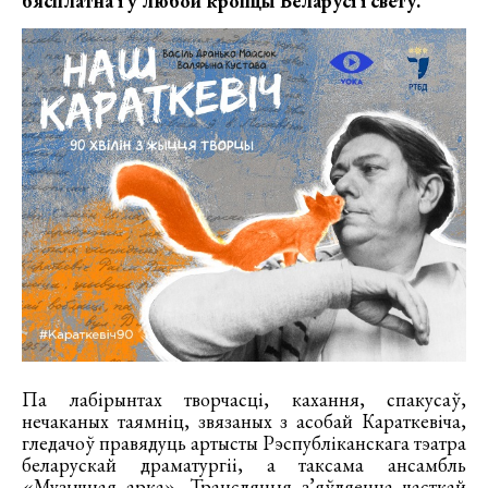
бясплатна і ў любой кропцы Беларусі і свету.
Па лабірынтах творчасці, кахання, спакусаў,
нечаканых таямніц, звязаных з асобай Караткевіча,
гледачоў правядуць артысты Рэспубліканскага тэатра
беларускай драматургіі, а таксама ансамбль
«Музычная арка». Трансляцыя з’яўляецца часткай