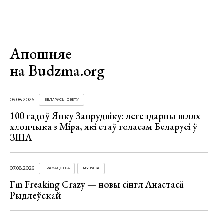
Апошняе
на Budzma.org
09.08.2026
БЕЛАРУСЫ СВЕТУ
100 гадоў Янку Запрудніку: легендарны шлях
хлопчыка з Міра, які стаў голасам Беларусі ў
ЗША
07.08.2026
ГРАМАДСТВА
МУЗЫКА
I’m Freaking Crazy — новы сінгл Анастасіі
Рыдлеўскай