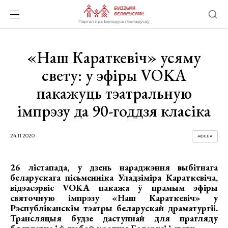
«Наш Караткевіч» усяму
свету: у эфіры VOKA
пакажуць тэатральную
імпрэзу да 90-годдзя класіка
24.11.2020
АФІША
26 лістапада, у дзень нараджэння выбітнага
беларускага пісьменніка Уладзіміра Караткевіча,
відэасэрвіс VOKA пакажа ў прамым эфіры
святочную імпрэзу «Наш Караткевіч» у
Рэспубліканскім тэатры беларускай драматургіі.
Трансляцыя будзе даступнай для прагляду