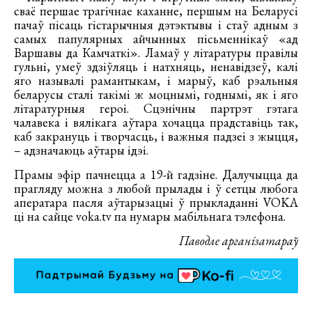
сваё першае трагічнае каханне, першым на Беларусі
пачаў пісаць гістарычныя дэтэктывы і стаў адным з
самых папулярных айчынных пісьменнікаў «ад
Варшавы да Камчаткі». Ламаў у літаратуры правілы
гульні, умеў здзіўляць і натхняць, ненавідзеў, калі
яго называлі рамантыкам, і марыў, каб рэальныя
беларусы сталі такімі ж моцнымі, годнымі, як і яго
літаратурныя героі. Сцэнічны партрэт гэтага
чалавека і вялікага аўтара хочацца прадставіць так,
каб закрануць і творчасць, і важныя падзеі з жыцця,
– адзначаюць аўтары ідэі.
Прамы эфір пачнецца а 19-й гадзіне. Далучыцца да
прагляду можна з любой прылады і ў сетцы любога
аператара пасля аўтарызацыі ў прыкладанні VOKA
ці на сайце voka.tv па нумары мабільнага тэлефона.
Паводле арганізатараў