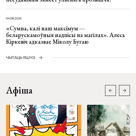
04.08.2026
«Сумна, калі наш максімум —
беларускамоўныя надпісы на магілах». Алесь
Кіркевіч адказвае Міколу Бугаю
ЧЫТАЦЬ ЯШЧЭ
Афіша