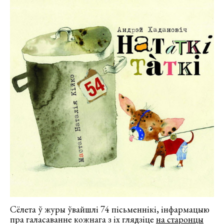
Сёлета ў журы ўвайшлі 74 пісьменнікі, інфармацыю
пра галасаванне кожнага з іх глядзіце
на старонцы