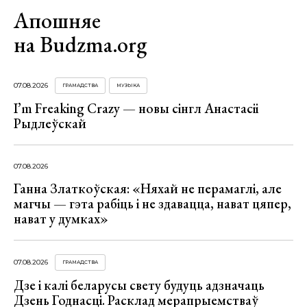
Апошняе
на Budzma.org
07.08.2026
ГРАМАДСТВА
МУЗЫКА
I’m Freaking Crazy — новы сінгл Анастасіі
Рыдлеўскай
07.08.2026
Ганна Златкоўская: «Няхай не перамаглі, але
магчы — гэта рабіць і не здавацца, нават цяпер,
нават у думках»
07.08.2026
ГРАМАДСТВА
Дзе і калі беларусы свету будуць адзначаць
Дзень Годнасці. Расклад мерапрыемстваў