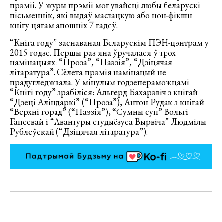
прэміі
. У журы прэміі мог увайсці любы беларускі
пісьменнік, які выдаў мастацкую або нон-фікшн
кнігу цягам апошніх 7 гадоў.
“Кніга году” заснаваная Беларускім ПЭН-цэнтрам у
2015 годзе. Першы раз яна ўручалася ў трох
намінацыях: “Проза”, “Паэзія”, “Дзіцячая
літаратура”. Сёлета прэмія намінацый не
прадугледжвала.
У мінулым годзе
пераможцамі
“Кнігі году” зрабіліся: Альгерд Бахарэвіч з кнігай
“Дзеці Аліндаркі” (“Проза”), Антон Рудак з кнігай
“Верхні горад” (“Паэзія”), “Сумны суп” Вольгі
Гапеевай і “Авантуры студыёзуса Вырвіча” Людмілы
Рублеўскай (“Дзіцячая літаратура”).