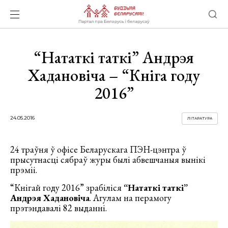
“Нататкі таткі” Андрэя
Хадановіча – “Кніга году
2016”
24.05.2016
ЛІТАРАТУРА
24 траўня ў офісе Беларускага ПЭН-цэнтра ў
прысутнасці сябраў журы былі абвешчаныя вынікі
прэміі.
“Кнігай году 2016” зрабіліся
“Нататкі таткі”
Андрэя Хадановіча
. Агулам на перамогу
прэтэндавалі 82 выданні.