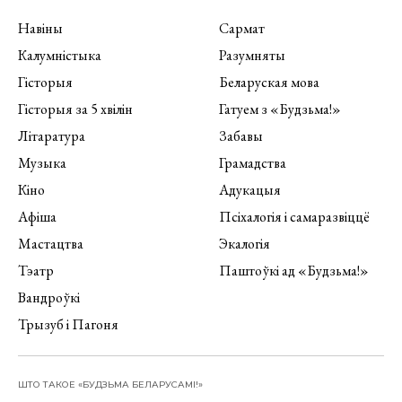
Навіны
Сармат
Калумністыка
Разумняты
Гісторыя
Беларуская мова
Гісторыя за 5 хвілін
Гатуем з «Будзьма!»
Літаратура
Забавы
Музыка
Грамадства
Кіно
Адукацыя
Афіша
Псіхалогія і самаразвіццё
Мастацтва
Экалогія
Тэатр
Паштоўкі ад «Будзьма!»
Вандроўкі
Трызуб і Пагоня
ШТО ТАКОЕ «БУДЗЬМА БЕЛАРУСАМІ!»