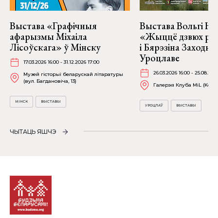
Выстава «Графічныя
Выстава Вольгі На
афарызмы Міхаіла
«Жыццё дзвюх рэк
Лісоўскага» ў Мінску
і Бярэзіна Заходня
Уроцлаве
17.03.2026 16:00 - 31.12.2026 17:00
26.03.2026 16:00 - 25.08.202
Музей гісторыі беларускай літаратуры
(вул. Багдановіча, 13)
Галерэя Клуба MiL (Kościu
МІНСК
ВЫСТАВЫ
УРОЦЛАЎ
ВЫСТАВЫ
ЧЫТАЦЬ ЯШЧЭ