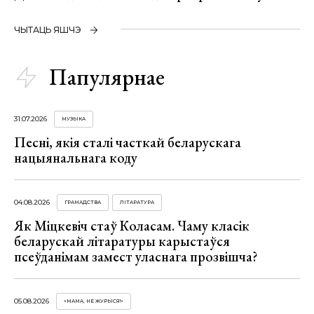
ЧЫТАЦЬ ЯШЧЭ
Папулярнае
31.07.2026
МУЗЫКА
Песні, якія сталі часткай беларускага
нацыянальнага коду
04.08.2026
ГРАМАДСТВА
ЛІТАРАТУРА
Як Міцкевіч стаў Коласам. Чаму класік
беларускай літаратуры карыстаўся
псеўданімам замест уласнага прозвішча?
05.08.2026
«МАМА, НЕ ЖУРЫСЯ!»