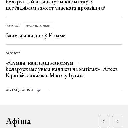
беларускай літаратуры карыстаўся
псеўданімам замест уласнага прозвішча?
05.08.2026
«МАМА, НЕ ЖУРЫСЯ!»
Залегчы на дно ў Крыме
04.08.2026
«Сумна, калі наш максімум —
беларускамоўныя надпісы на магілах». Алесь
Кіркевіч адказвае Міколу Бугаю
ЧЫТАЦЬ ЯШЧЭ
Афіша