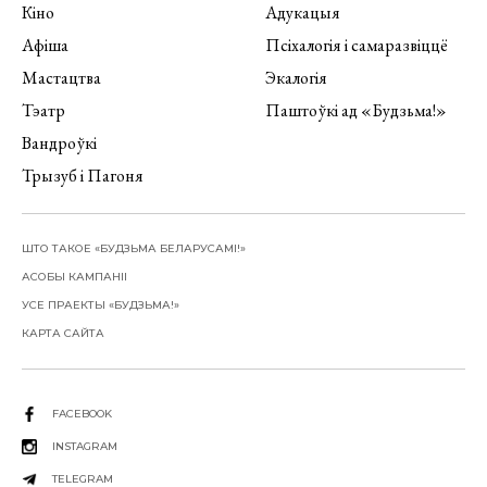
Кіно
Адукацыя
Афіша
Псіхалогія і самаразвіццё
Мастацтва
Экалогія
Тэатр
Паштоўкі ад «Будзьма!»
Вандроўкі
Трызуб і Пагоня
ШТО ТАКОЕ «БУДЗЬМА БЕЛАРУСАМІ!»
АСОБЫ КАМПАНІІ
УСЕ ПРАЕКТЫ «БУДЗЬМА!»
КАРТА САЙТА
FACEBOOK
INSTAGRAM
TELEGRAM