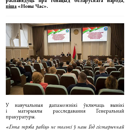
распавядуць пра генацыд беларускага народа,
піша
«Новы Час».
У навучальныя дапаможнікі ўключаць вынікі
і матэрыялы расследавання Генеральнай
пракуратуры.
«Гэта трэба рабіць не толькі ў наш Год гістарычнай