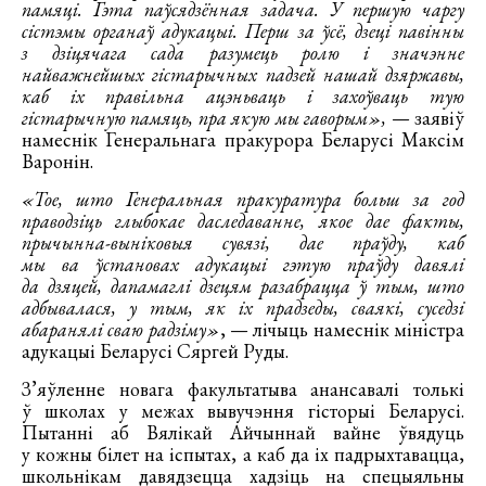
памяці. Гэта паўсядзённая задача. У першую чаргу
сістэмы органаў адукацыі. Перш за ўсё, дзеці павінны
з дзіцячага сада разумець ролю і значэнне
найважнейшых гістарычных падзей нашай дзяржавы,
каб іх правільна ацэньваць і захоўваць тую
гістарычную памяць, пра якую мы гаворым»,
— заявіў
намеснік Генеральнага пракурора Беларусі Максім
Варонін.
«Тое, што Генеральная пракуратура больш за год
праводзіць глыбокае даследаванне, якое дае факты,
прычынна-выніковыя сувязі, дае праўду, каб
мы ва ўстановах адукацыі гэтую праўду давялі
да дзяцей, дапамаглі дзецям разабрацца ў тым, што
адбывалася, у тым, як іх прадзеды, сваякі, суседзі
абаранялі сваю радзіму»
, — лічыць намеснік міністра
адукацыі Беларусі Сяргей Руды.
З’яўленне новага факультатыва анансавалі толькі
ў школах у межах вывучэння гісторыі Беларусі.
Пытанні аб Вялікай Айчыннай вайне ўвядуць
у кожны білет на іспытах, а каб да іх падрыхтавацца,
школьнікам давядзецца хадзіць на спецыяльны