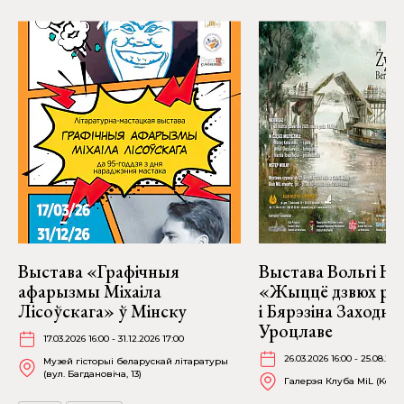
Выстава «Графічныя
Выстава Вольгі На
афарызмы Міхаіла
«Жыццё дзвюх рэк
Лісоўскага» ў Мінску
і Бярэзіна Заходня
Уроцлаве
17.03.2026 16:00 - 31.12.2026 17:00
26.03.2026 16:00 - 25.08.202
Музей гісторыі беларускай літаратуры
(вул. Багдановіча, 13)
Галерэя Клуба MiL (Kościu