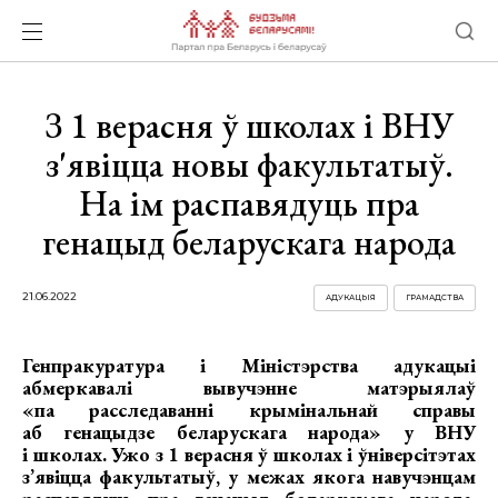
З 1 верасня ў школах і ВНУ
з'явіцца новы факультатыў.
На ім распавядуць пра
генацыд беларускага народа
21.06.2022
АДУКАЦЫЯ
ГРАМАДСТВА
Генпракуратура і Міністэрства адукацыі
абмеркавалі вывучэнне матэрыялаў
«па расследаванні крымінальнай справы
аб генацыдзе беларускага народа» у ВНУ
і школах. Ужо з 1 верасня ў школах і ўніверсітэтах
з’явіцца факультатыў, у межах якога навучэнцам