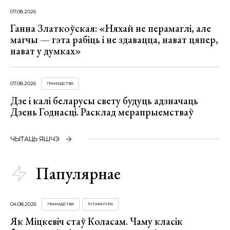
07.08.2026
Ганна Златкоўская: «Няхай не перамаглі, але
магчы — гэта рабіць і не здавацца, нават цяпер,
нават у думках»
07.08.2026
ГРАМАДСТВА
Дзе і калі беларусы свету будуць адзначаць
Дзень Годнасці. Расклад мерапрыемстваў
ЧЫТАЦЬ ЯШЧЭ
Папулярнае
04.08.2026
ГРАМАДСТВА
ЛІТАРАТУРА
Як Міцкевіч стаў Коласам. Чаму класік