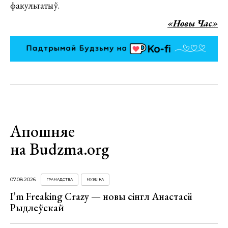
факультатыў.
«Новы Час»
Апошняе
на Budzma.org
07.08.2026
ГРАМАДСТВА
МУЗЫКА
I’m Freaking Crazy — новы сінгл Анастасіі
Рыдлеўскай