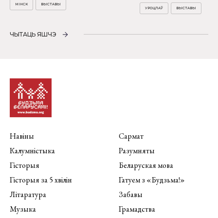
МІНСК
ВЫСТАВЫ
УРОЦЛАЎ
ВЫСТАВЫ
ЧЫТАЦЬ ЯШЧЭ
Навіны
Сармат
Калумністыка
Разумняты
Гісторыя
Беларуская мова
Гісторыя за 5 хвілін
Гатуем з «Будзьма!»
Літаратура
Забавы
Музыка
Грамадства