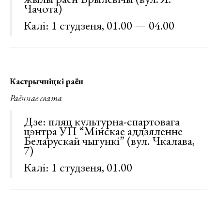
Чачота)
Калі: 1 студзеня, 01.00 — 04.00
Кастрычніцкі раён
Раённае свята
Дзе: пляц культурна-спартовага
цэнтра УП “Мінскае аддзяленне
Беларускай чыгункі” (вул. Чкалава,
7)
Калі: 1 студзеня, 01.00