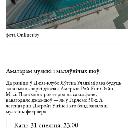
фота Onliner.by
Аматарам музыкі і маляўнічых шоў:
Да раніцы ў Джаз-клубе Яўгена Уладзімірава будуць
запальваць зоркі джаза з Амерыкі Рой Янг і Зэйн
Мэсі. Палымяны рок-н-рол на саксафоне,
навагодняе джаз-шоў — як у Гарлеме 50-х. А
легендарны Дэтройт Уігінс і яго бэнд запаляць
музычны феерверк.
Калі: 31 снежня, 23.00