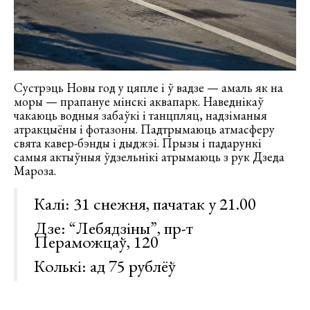
Сустрэць Новы год у цяпле і ў вадзе — амаль як на
моры — прапануе мінскі аквапарк. Наведнікаў
чакаюць водныя забаўкі і танцпляц, надзіманыя
атракцыёны і фотазоны. Падтрымаюць атмасферу
свята кавер-бэнды і дыджэі. Прызы і падарункі
самыя актыўныя ўдзельнікі атрымаюць з рук Дзеда
Мароза.
Калі: 31 снежня, пачатак у 21.00
Дзе: “Лебядзіны”, пр-т
Пераможцаў, 120
Колькі: ад 75 рублёў