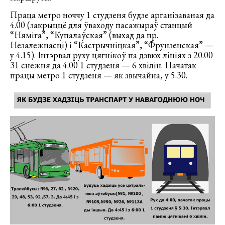
Праца метро ноччу 1 студзеня будзе арганізаваная да
4.00 (закрыццё для ўваходу пасажыраў станцый
“Няміга”, “Купалаўская” (выхад да пр.
Незалежнасці) і “Кастрычніцкая”, “Фрунзенская” —
у 4.15). Інтэрвал руху цягнікоў па дзвюх лініях з 20.00
31 снежня да 4.00 1 студзеня — 6 хвілін. Пачатак
працы метро 1 студзеня — як звычайна, у 5.30.