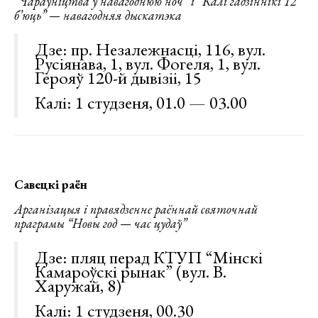
“Чараўніцтва ў навагоднюю ноч” і “Калі гадзіннікі 12
б’юць” — навагодняя дыскатэка
Дзе: пр. Незалежнасці, 116, вул.
Русіянава, 1, вул. Фогеля, 1, вул.
Герояў 120-й дывізіі, 15
Калі: 1 студзеня, 01.0 — 03.00
Савецкі раён
Арганізацыя і правядзенне раённай святочнай
праграмы “Новы год — час цудаў”
Дзе: пляц перад КТУП “Мінскі
Камароўскі рынак” (вул. В.
Харужай, 8)
Калі: 1 студзеня, 00.30