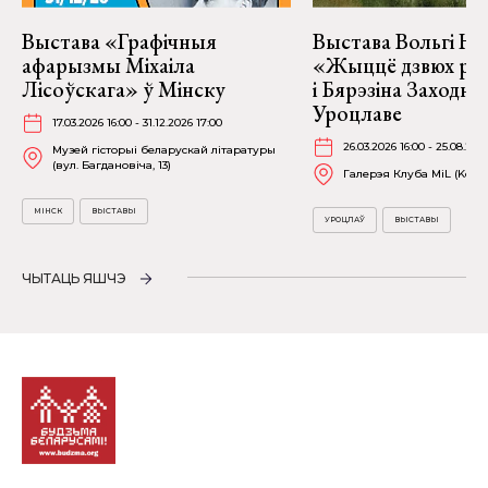
Выстава «Графічныя
Выстава Вольгі На
афарызмы Міхаіла
«Жыццё дзвюх рэк
Лісоўскага» ў Мінску
і Бярэзіна Заходня
Уроцлаве
17.03.2026 16:00 - 31.12.2026 17:00
26.03.2026 16:00 - 25.08.202
Музей гісторыі беларускай літаратуры
(вул. Багдановіча, 13)
Галерэя Клуба MiL (Kościu
МІНСК
ВЫСТАВЫ
УРОЦЛАЎ
ВЫСТАВЫ
ЧЫТАЦЬ ЯШЧЭ