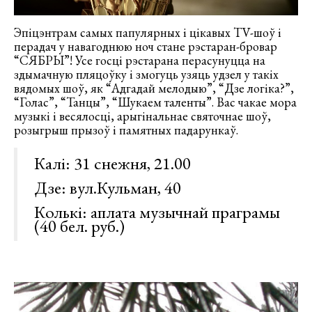
Эпіцэнтрам самых папулярных і цікавых TV-шоў і
перадач у навагоднюю ноч стане рэстаран-бровар
“СЯБРЫ”! Усе госці рэстарана перасунуцца на
здымачную пляцоўку і змогуць узяць удзел у такіх
вядомых шоў, як “Адгадай мелодыю”, “Дзе логіка?”,
“Голас”, “Танцы”, “Шукаем таленты”. Вас чакае мора
музыкі і весялосці, арыгінальнае святочнае шоў,
розыгрыш прызоў і памятных падарункаў.
Калі: 31 снежня, 21.00
Дзе: вул.Кульман, 40
Колькі: аплата музычнай праграмы
(40 бел. руб.)