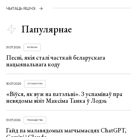
ЧЫТАЦЬ ЯШЧЭ
Папулярнае
31.07.2026
МУЗЫКА
Песні, якія сталі часткай беларускага
нацыянальнага коду
30.07.2026
ЛІТАРАТУРА
«Віўся, як вуж на патэльні». З успамінаў пра
невядомы візіт Максіма Танка ў Лодзь
31.07.2026
ГРАМАДСТВА
Гайд па малавядомых магчымасцях ChatGPT,
Gemini і Claude