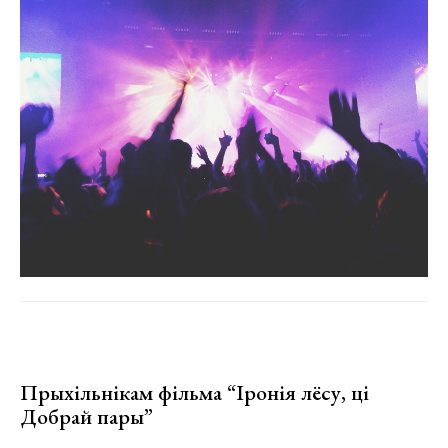
Прыхільнікам фільма “Іронія лёсу, ці
Добрай пары”