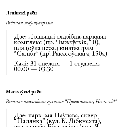
Ленінскі раён
Раённая шоў-праграма
Дзе: Лошыцкі сядзібна-паркавы
комплекс (пр. Чыжэўскіх, 10),
пляцоўка перад кінатэатрам
“Салют” (пр. Ракасоўскага, 150а)
Калі: 31 снежня — 1 студзеня,
00.00 — 03.30
Маскоўскі раён
Раённае навагодняе гулянне “Прывітанне, Новы год!”
Дзе: парк імя Паўлава, сквер
“Палянка” (вул. К. Лібкнехта),
жылы раён Брылевічы (вул. Я.