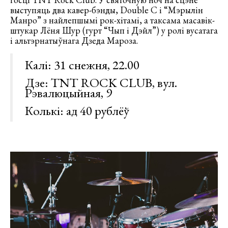
выступяць два кавер-бэнды, Double C і “Мэрылін
Манро” з найлепшымі рок-хітамі, а таксама масавік-
штукар Лёня Шур (гурт “Чып і Дэйл”) у ролі вусатага
і альтэрнатыўнага Дзеда Мароза.
Калі: 31 снежня, 22.00
Дзе: TNT ROCK CLUB, вул.
Рэвалюцыйная, 9
Колькі: ад 40 рублёў