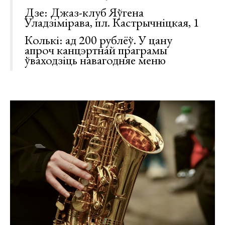
Дзе: Джаз-клуб Яўгена
Уладзімірава, пл. Кастрычніцкая, 1
Колькі: ад 200 рублёў. У цану
апроч канцэртнай праграмы
ўваходзіць навагодняе меню