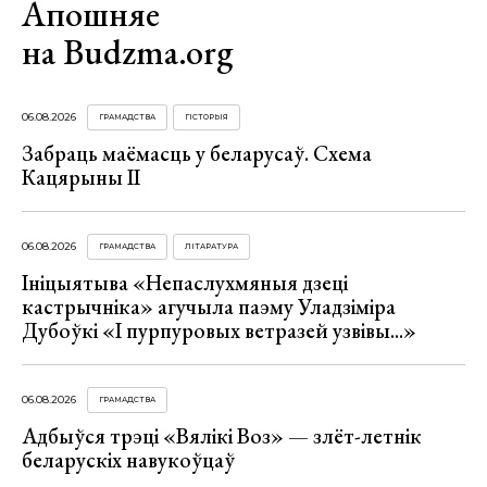
Апошняе
на Budzma.org
06.08.2026
ГРАМАДСТВА
ГІСТОРЫЯ
Забраць маёмасць у беларусаў. Схема
Кацярыны ІІ
06.08.2026
ГРАМАДСТВА
ЛІТАРАТУРА
Ініцыятыва «Непаслухмяныя дзеці
кастрычніка» агучыла паэму Уладзіміра
Дубоўкі «І пурпуровых ветразей узвівы...»
06.08.2026
ГРАМАДСТВА
Адбыўся трэці «Вялікі Воз» — злёт-летнік
беларускіх навукоўцаў