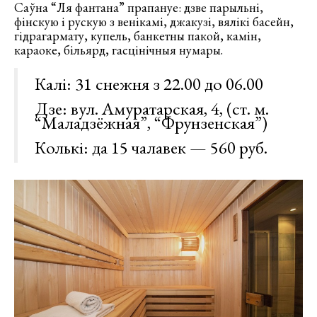
Саўна “Ля фантана” прапануе: дзве парыльні,
фінскую і рускую з венікамі, джакузі, вялікі басейн,
гідрагармату, купель, банкетны пакой, камін,
караоке, більярд, гасцінічныя нумары.
Калі: 31 снежня з 22.00 до 06.00
Дзе: вул. Амуратарская, 4, (ст. м.
“Маладзёжная”, “Фрунзенская”)
Колькі: да 15 чалавек — 560 руб.