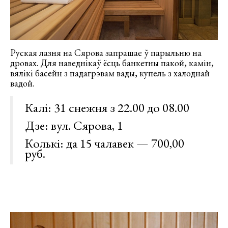
Руская лазня на Сярова запрашае ў парыльню на
дровах. Для наведнікаў ёсць банкетны пакой, камін,
вялікі басейн з падагрэвам вады, купель з халоднай
вадой.
Калі: 31 снежня з 22.00 до 08.00
Дзе: вул. Сярова, 1
Колькі: да 15 чалавек — 700,00
руб.