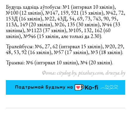
Будуць хадзіць аўтобусы: №1 (інтэрвал 10 хвілін),
№100 (12 хвілін), №147, 159, 921 (15 хвілін), №42, 72,
153Д (16 хвілін), №22, 43Д, 54, 69, 73, 74З, 90, 95,
113А, 149 (20 хвілін), №26, 135 (30 хвілін), №44 (33
хвіліны), №112З (37 хвілін), №105, 132, 162 (60
хвілін), №946 (15 хвілін, але толькі да 2.30).
Тралейбусы: №6, 27, 62 (інтэрвал 15 хвілін), №20, 29,
48, 53, 92 (16 хвілін), №57 (17 хвілін), №3 (18 хвілін).
Трамваі: №6 (інтэрвал 10 хвілін), №4 (20 хвілін).
Фота: citydog.by, pixabay.com, druzya.by