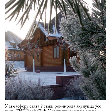
У атмасферу свята ў стылі рок-н-рола акунуцца ўсе
госці TNT Rock Club. У святочную ноч на сцэне