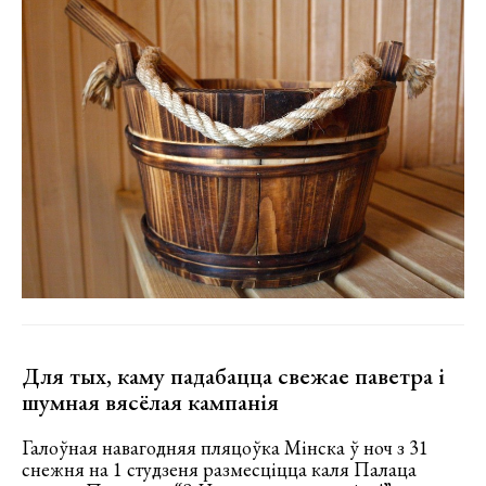
Для тых, каму падабацца свежае паветра і
шумная вясёлая кампанія
Галоўная навагодняя пляцоўка Мінска ў ноч з 31
снежня на 1 студзеня размесціцца каля Палаца