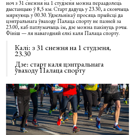
ноч з 31 снежня на 1 студзеня можна пераадолець
дыстанцыю ў 8,5 км. Старт дадуць у 23.30, а скончыць
мяркуюць у 00.30. Удзельнікаў просяць прыйсці да
цэнтральнага ўваходу Палаца спорту не пазней за
23.00, каб патлумачыць ім, дзе можна пакінуць рэчы.
Фініш — ля навагодняй елкі каля Палаца спорту.
Калі: з 31 снежня на 1 студзеня,
23.30
Дзе: старт каля цэнтральнага
ўваходу Палаца спорту