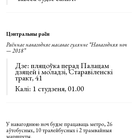
Цэнтральны раён
Раённае навагодняе масавае гулянне “Навагодняя ноч
— 2018”
Дзе: пляцоўка перад Палацам
дзяцей і моладзі, Старавіленскі
тракт, 41
Калі: 1 студзеня, 01.00
У навагоднюю ноч будзе працаваць метро, 26
аўтобусных, 10 тралейбусных і 2 трамвайныя
маршруты.