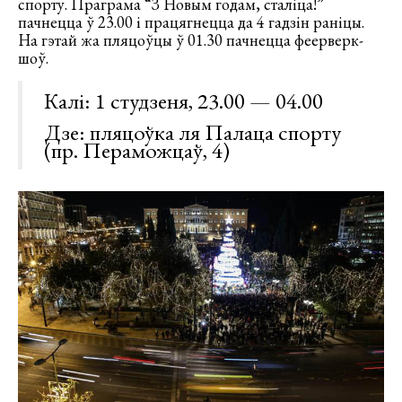
спорту. Праграма “З Новым годам, сталіца!”
пачнецца ў 23.00 і працягнецца да 4 гадзін раніцы.
На гэтай жа пляцоўцы ў 01.30 пачнецца феерверк-
шоў.
Калі: 1 студзеня, 23.00 — 04.00
Дзе: пляцоўка ля Палаца спорту
(пр. Пераможцаў, 4)