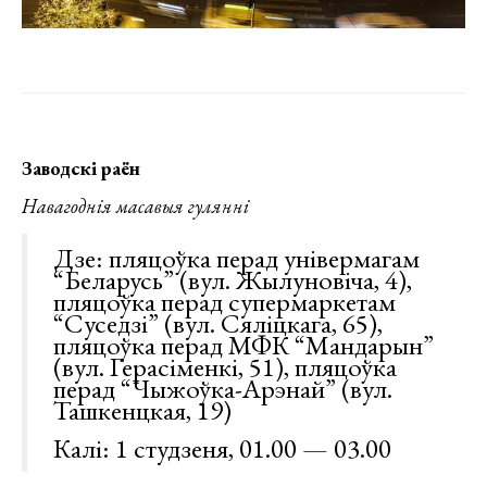
Заводскі раён
Навагоднія масавыя гулянні
Дзе: пляцоўка перад універмагам
“Беларусь” (вул. Жылуновіча, 4),
пляцоўка перад супермаркетам
“Суседзі” (вул. Сяліцкага, 65),
пляцоўка перад МФК “Мандарын”
(вул. Герасіменкі, 51), пляцоўка
перад “Чыжоўка-Арэнай” (вул.
Ташкенцкая, 19)
Калі: 1 студзеня, 01.00 — 03.00