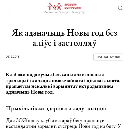
Як адзначыць Новы год без
аліўе і застолляў
26.12.2018
НОВЫ ГОД І КАЛЯДЫ
Калі вам надакучылі стомныя застольныя
традыцыі і хочацца незвычайнага і цікавага свята,
прапануем некалькі варыянтаў нетрадыцыйна
адзначыць Новы год.
Прыхільнікам здаровага ладу жыцця:
Для ЗОЖнікаў клуб аматараў бегу прапануе
нестандартны варыянт: сустрэць Новы год на бягу. У