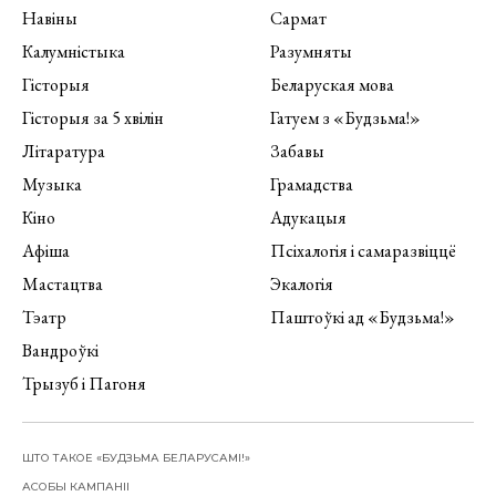
Навіны
Сармат
Калумністыка
Разумняты
Гісторыя
Беларуская мова
Гісторыя за 5 хвілін
Гатуем з «Будзьма!»
Літаратура
Забавы
Музыка
Грамадства
Кіно
Адукацыя
Афіша
Псіхалогія і самаразвіццё
Мастацтва
Экалогія
Тэатр
Паштоўкі ад «Будзьма!»
Вандроўкі
Трызуб і Пагоня
ШТО ТАКОЕ «БУДЗЬМА БЕЛАРУСАМІ!»
АСОБЫ КАМПАНІІ