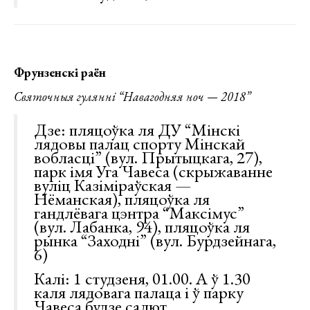
Фрунзенскі раён
Святочныя гулянні “Навагодняя ноч — 2018”
Дзе: пляцоўка ля ДУ “Мінскі
лядовы палац спорту Мінскай
вобласці” (вул. Прытыцкага, 27),
парк імя Уга Чавеса (скрыжаванне
вуліц Казіміраўская —
Нёманская), пляцоўка ля
гандлёвага цэнтра “Максімус”
(вул. Лабанка, 94), пляцоўка ля
рынка “Заходні” (вул. Бурдзейнага,
6)
Калі: 1 студзеня, 01.00. А ў 1.30
каля лядовага палаца і ў парку
Чавеса будзе салют.