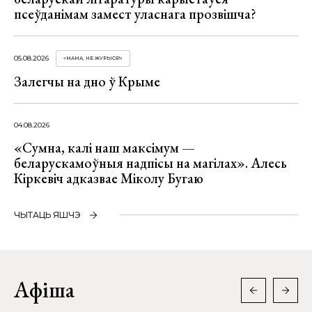
псеўданімам замест уласнага прозвішча?
05.08.2026
«МАМА, НЕ ЖУРЫСЯ!»
Залегчы на дно ў Крыме
04.08.2026
«Сумна, калі наш максімум —
беларускамоўныя надпісы на магілах». Алесь
Кіркевіч адказвае Міколу Бугаю
ЧЫТАЦЬ ЯШЧЭ
Афіша