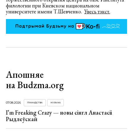
филологии при Киевском национальном
университете имени Т.Шевченко.
Увесь тэкст.
Апошняе
на Budzma.org
07.08.2026
ГРАМАДСТВА
МУЗЫКА
I’m Freaking Crazy — новы сінгл Анастасіі
Рыдлеўскай