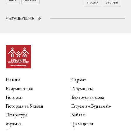
МІНСК
ВЫСТАВЫ
УРОЦЛАЎ
ВЫСТАВЫ
ЧЫТАЦЬ ЯШЧЭ
Навіны
Сармат
Калумністыка
Разумняты
Гісторыя
Беларуская мова
Гісторыя за 5 хвілін
Гатуем з «Будзьма!»
Літаратура
Забавы
Музыка
Грамадства