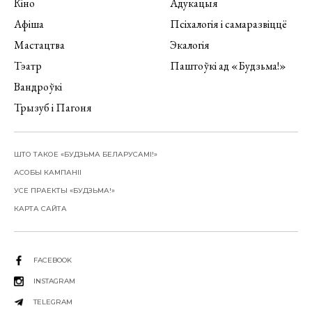
Кіно
Адукацыя
Афіша
Псіхалогія і самаразвіццё
Мастацтва
Экалогія
Тэатр
Паштоўкі ад «Будзьма!»
Вандроўкі
Трызуб і Пагоня
ШТО ТАКОЕ «БУДЗЬМА БЕЛАРУСАМІ!»
АСОБЫ КАМПАНІІ
УСЕ ПРАЕКТЫ «БУДЗЬМА!»
КАРТА САЙТА
FACEBOOK
INSTAGRAM
TELEGRAM