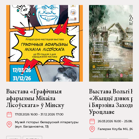
Выстава «Графічныя
Выстава Вольгі На
афарызмы Міхаіла
«Жыццё дзвюх рэк
Лісоўскага» ў Мінску
і Бярэзіна Заходня
Уроцлаве
17.03.2026 16:00 - 31.12.2026 17:00
26.03.2026 16:00 - 25.08.202
Музей гісторыі беларускай літаратуры
(вул. Багдановіча, 13)
Галерэя Клуба MiL (Kościu