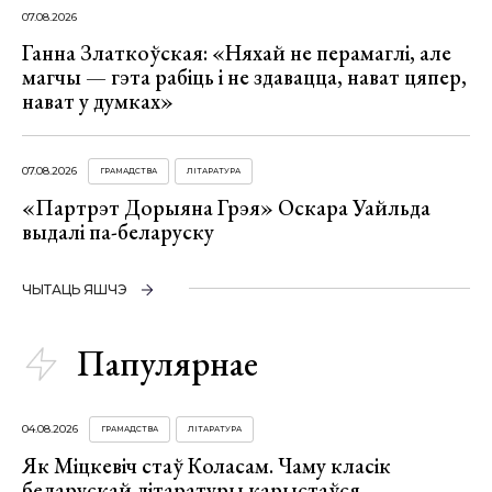
07.08.2026
Ганна Златкоўская: «Няхай не перамаглі, але
магчы — гэта рабіць і не здавацца, нават цяпер,
нават у думках»
07.08.2026
ГРАМАДСТВА
ЛІТАРАТУРА
«Партрэт Дорыяна Грэя» Оскара Уайльда
выдалі па-беларуску
ЧЫТАЦЬ ЯШЧЭ
Папулярнае
04.08.2026
ГРАМАДСТВА
ЛІТАРАТУРА
Як Міцкевіч стаў Коласам. Чаму класік
беларускай літаратуры карыстаўся