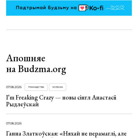
Апошняе
на Budzma.org
07.08.2026
ГРАМАДСТВА
МУЗЫКА
I’m Freaking Crazy — новы сінгл Анастасіі
Рыдлеўскай
07.08.2026
Ганна Златкоўская: «Няхай не перамаглі, але