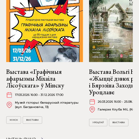
Выстава «Графічныя
Выстава Вольгі На
афарызмы Міхаіла
«Жыццё дзвюх рэк
Лісоўскага» ў Мінску
і Бярэзіна Заходня
Уроцлаве
17.03.2026 16:00 - 31.12.2026 17:00
26.03.2026 16:00 - 25.08.202
Музей гісторыі беларускай літаратуры
(вул. Багдановіча, 13)
Галерэя Клуба MiL (Kościu
МІНСК
ВЫСТАВЫ
УРОЦЛАЎ
ВЫСТАВЫ