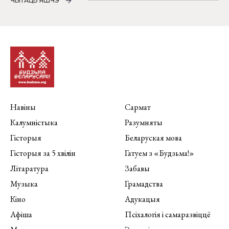
ЧЫТАЦЬ ЯШЧЭ
Навіны
Сармат
Калумністыка
Разумняты
Гісторыя
Беларуская мова
Гісторыя за 5 хвілін
Гатуем з «Будзьма!»
Літаратура
Забавы
Музыка
Грамадства
Кіно
Адукацыя
Афіша
Псіхалогія і самаразвіццё