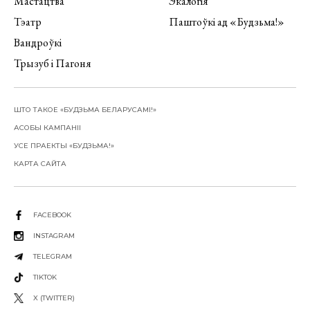
Мастацтва
Экалогія
Тэатр
Паштоўкі ад «Будзьма!»
Вандроўкі
Трызуб і Пагоня
ШТО ТАКОЕ «БУДЗЬМА БЕЛАРУСАМІ!»
АСОБЫ КАМПАНІІ
УСЕ ПРАЕКТЫ «БУДЗЬМА!»
КАРТА САЙТА
FACEBOOK
INSTAGRAM
TELEGRAM
TIKTOK
X (TWITTER)