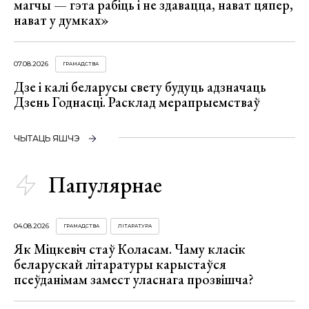
магчы — гэта рабіць і не здавацца, нават цяпер,
нават у думках»
07.08.2026
ГРАМАДСТВА
Дзе і калі беларусы свету будуць адзначаць
Дзень Годнасці. Расклад мерапрыемстваў
ЧЫТАЦЬ ЯШЧЭ
Папулярнае
04.08.2026
ГРАМАДСТВА
ЛІТАРАТУРА
Як Міцкевіч стаў Коласам. Чаму класік
беларускай літаратуры карыстаўся
псеўданімам замест уласнага прозвішча?