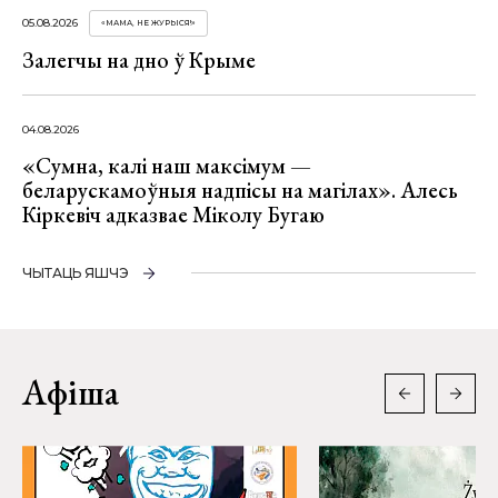
05.08.2026
«МАМА, НЕ ЖУРЫСЯ!»
Залегчы на дно ў Крыме
04.08.2026
«Сумна, калі наш максімум —
беларускамоўныя надпісы на магілах». Алесь
Кіркевіч адказвае Міколу Бугаю
ЧЫТАЦЬ ЯШЧЭ
Афіша