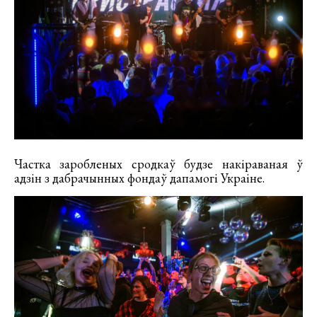
Частка заробленых сродкаў будзе накіраваная ў
адзін з дабрачынных фондаў дапамогі Украіне.