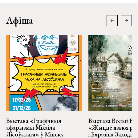
Афіша
Выстава «Графічныя
Выстава Вольгі На
афарызмы Міхаіла
«Жыццё дзвюх рэк
Лісоўскага» ў Мінску
і Бярэзіна Заходня