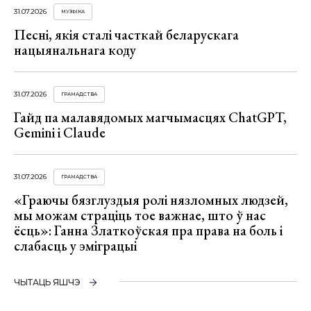
31.07.2026
МУЗЫКА
Песні, якія сталі часткай беларускага
нацыянальнага коду
31.07.2026
ГРАМАДСТВА
Гайд па малавядомых магчымасцях ChatGPT,
Gemini і Claude
31.07.2026
ГРАМАДСТВА
«Граючы бязглуздыя ролі нязломных людзей,
мы можам страціць тое важнае, што ў нас
ёсць»: Ганна Златкоўская пра права на боль і
слабасць у эміграцыі
ЧЫТАЦЬ ЯШЧЭ