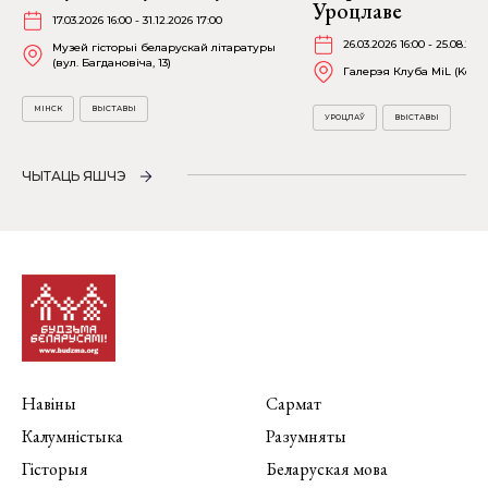
Уроцлаве
17.03.2026 16:00 - 31.12.2026 17:00
26.03.2026 16:00 - 25.08.202
Музей гісторыі беларускай літаратуры
(вул. Багдановіча, 13)
Галерэя Клуба MiL (Kościu
МІНСК
ВЫСТАВЫ
УРОЦЛАЎ
ВЫСТАВЫ
ЧЫТАЦЬ ЯШЧЭ
Навіны
Сармат
Калумністыка
Разумняты
Гісторыя
Беларуская мова