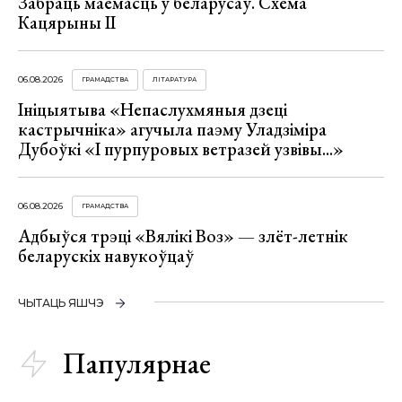
Забраць маёмасць у беларусаў. Схема
Кацярыны ІІ
06.08.2026
ГРАМАДСТВА
ЛІТАРАТУРА
Ініцыятыва «Непаслухмяныя дзеці
кастрычніка» агучыла паэму Уладзіміра
Дубоўкі «І пурпуровых ветразей узвівы...»
06.08.2026
ГРАМАДСТВА
Адбыўся трэці «Вялікі Воз» — злёт-летнік
беларускіх навукоўцаў
ЧЫТАЦЬ ЯШЧЭ
Папулярнае