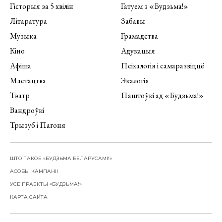
Гісторыя за 5 хвілін
Гатуем з «Будзьма!»
Літаратура
Забавы
Музыка
Грамадства
Кіно
Адукацыя
Афіша
Псіхалогія і самаразвіццё
Мастацтва
Экалогія
Тэатр
Паштоўкі ад «Будзьма!»
Вандроўкі
Трызуб і Пагоня
ШТО ТАКОЕ «БУДЗЬМА БЕЛАРУСАМІ!»
АСОБЫ КАМПАНІІ
УСЕ ПРАЕКТЫ «БУДЗЬМА!»
КАРТА САЙТА