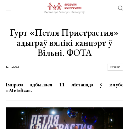
Гурт «Петля Пристрастия»
адыграў вялікі канцэрт ў
Вільні. ФОТА
12.11.2022
МУЗЫКА
Імпрэза адбылася 11 лістапада ў клубе
«Metelica».