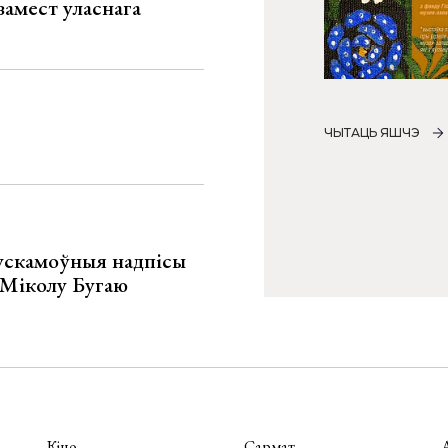
замест уласнага
ЧЫТАЦЬ ЯШЧЭ
ускамоўныя надпісы
е Міколу Бугаю
Кіно
Сармат