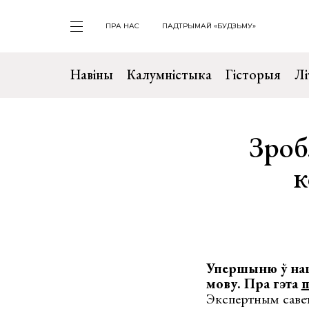
ПРА НАС
ПАДТРЫМАЙ «БУДЗЬМУ»
Навіны
Калумністыка
Гісторыя
Лі
Зроб
к
Упершыню ў наша
мову. Пра гэта
п
Экспертным савет