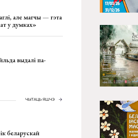
глі, але магчы — гэта
ват у думках»
льда выдалі па-
ЧЫТАЦЬ ЯШЧЭ
ік беларускай