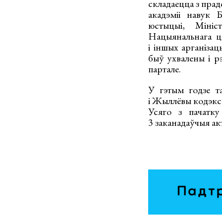
складаецца з прад
акадэміі навук 
юстыцыі, Мініс
Нацыянальнага ц
і іншых арганіза
быў ухвалены і 
партале.
У гэтым годзе т
і Жыллёвы кодэкс
Усяго з пачатк
3 заканадаўчыя ак