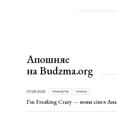
Апошняе
на Budzma.org
07.08.2026
ГРАМАДСТВА
МУЗЫКА
I’m Freaking Crazy — новы сінгл Ана