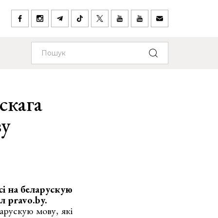
скага
ву
і на беларускую
л pravo.
by.
арускую мову, які