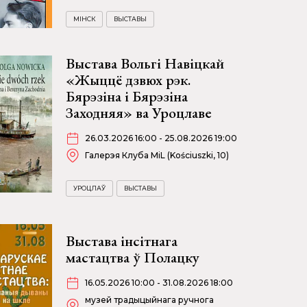
МІНСК
ВЫСТАВЫ
Выстава Вольгі Навіцкай
«Жыццё дзвюх рэк.
Бярэзіна і Бярэзіна
Заходняя» ва Уроцлаве
26.03.2026 16:00 - 25.08.2026 19:00
Галерэя Клуба MiL (Kościuszki, 10)
УРОЦЛАЎ
ВЫСТАВЫ
Выстава інсітнага
мастацтва ў Полацку
16.05.2026 10:00 - 31.08.2026 18:00
музей традыцыйнага ручнога