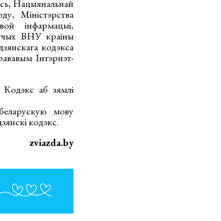
усь, Нацыянальнай
ду, Міністэрства
вой інфармацыі,
дучых ВНУ краіны
дзянскага кодэкса
ававым Iнтэрнэт-
 Кодэкс аб зямлі
беларускую мову
зянскі кодэкс.
zviazda.by