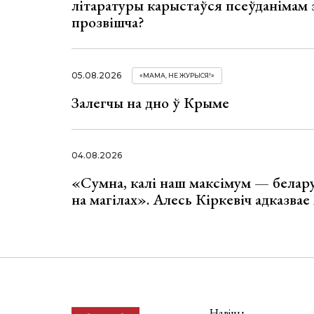
літаратуры карыстаўся псеўданімам 
прозвішча?
05.08.2026
«МАМА, НЕ ЖУРЫСЯ!»
Залегчы на дно ў Крыме
04.08.2026
«Сумна, калі наш максімум — белар
на магілах». Алесь Кіркевіч адказва
Навіны