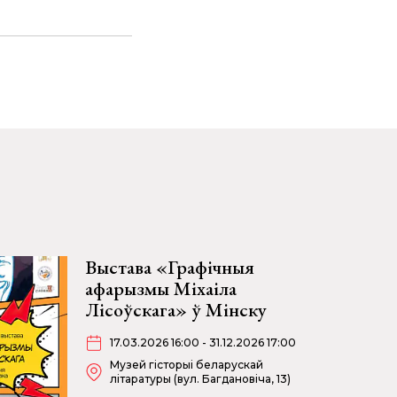
Выстава «Графічныя
афарызмы Міхаіла
Лісоўскага» ў Мінску
17.03.2026 16:00 - 31.12.2026 17:00
Музей гісторыі беларускай
літаратуры (вул. Багдановіча, 13)