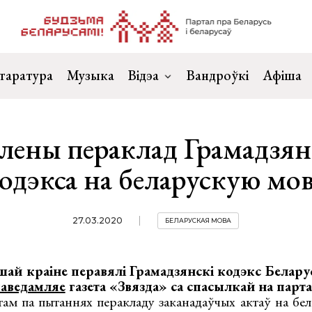
таратура
Музыка
Відэа
Вандроўкі
Афіша
лены пераклад Грамадзян
одэкса на беларускую мо
27.03.2020
БЕЛАРУСКАЯ МОВА
й краіне перавялі Грамадзянскі кодэкс Беларус
аведамляе
газета «Звязда» са спасылкай на парта
ам па пытаннях перакладу заканадаўчых актаў на бел