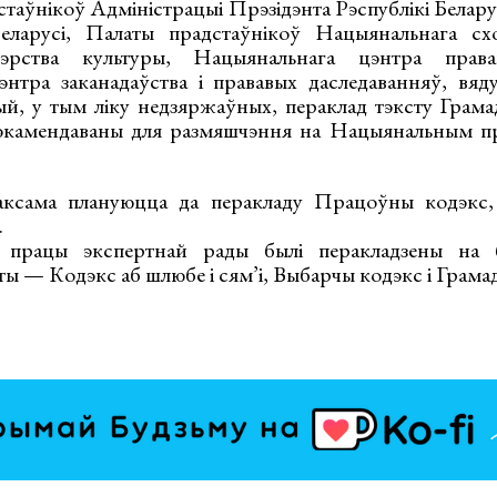
стаўнікоў Адміністрацыі Прэзідэнта Рэспублікі Белар
Беларусі, Палаты прадстаўнікоў Нацыянальнага схо
тэрства культуры, Нацыянальнага цэнтра права
энтра заканадаўства і прававых даследаванняў, вя
цый, у тым ліку недзяржаўных, пераклад тэксту Грама
рэкамендаваны для размяшчэння на Нацыянальным пр
аксама плануюцца да перакладу Працоўны кодэкс,
.
у працы экспертнай рады былі перакладзены на 
ты — Кодэкс аб шлюбе і сям’і, Выбарчы кодэкс і Грамад