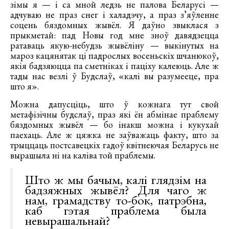
зімы я — і са мной ледзь не палова Беларусі —
адчуваю не праз снег і халадэчу, а праз з’яўленне
соцень бяздомных жывёл. Я даўно звыклася з
прыкметай: пад Новы год мне зноў давядзецца
ратаваць якую-небудзь жывёліну — выкінутых на
мароз кацянятак ці падрослых восеньскіх шчанюкоў,
якія бадзяюцца па сметніках і паціху калеюць. Але ж
тады нас везлі ў Будслаў, «калі вы разумееце, пра
што я».
Можна дапусціць, што ў кожнага тут свой
метафізічны будслаў, праз які ён абмінае праблему
бяздомных жывёл — бо інакш можна і кукухай
паехаць. Але ж цяжка не заўважаць факту, што за
трыццаць постсавецкіх гадоў квітнеючая Беларусь не
вырашыла ні на каліва той праблемы.
Што ж мы бачым, калі глядзім на
бадзяжных жывёл? Для чаго ж
нам, грамадству то-бок, патрэбна,
каб гэтая праблема была
невырашальнай?