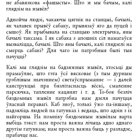
не абавязкова «фашысты». Што ж мы бачым, калі
глядзім на жывёл?
Аднойчы людзі, чакаючы цягнік на станцыі, бачылі,
як чалавек прывёў сабаку, прывязаў яго да пуцей і
сышоў. Як прыбывала на станцыю электрычка, яны
бачылі таксама. І як сабака з апошніх сіл намагаўся
вызваліцца, бачылі. Што яны бачылі, калі глядзелі на
смерць сабакі? Для чаго ім патрэбныя былі тыя
пачуцці?
Калі мы глядзім на бадзяжных жывёл, хтосьці ды
прамаўляе, што гэта ўсё вясковае (з тым дурным
грэблівым значэннем) светаўспрыманне — і далей
канструкцыі пра бязлітаснасць вёскі, смаленне
парсючка, тапленне кацянят і г. д. То-бок безліч
бяздомных жывёл патрэбна нам дзеля пачуцця
ўласнай перавагі. Каб зноў, толькі ўжо па-іншаму,
падзяліць людзей па гатунках і ведаць, што адзін з іх
найгоршы. На помніку бяздомным жывёлам варта
выбіць тэкст: нам проста важна лічыць адно аднаго
другім гатункам; нам проста важна быць у разладзе,
прабачце нас.