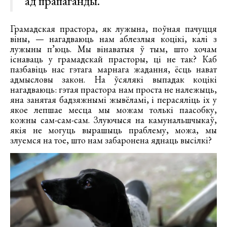
ад прапаганды.
Грамадская прастора, як лужына, поўная пачуцця
віны, — нагадваюць нам аблезлыя коцікі, калі з
лужыны п’юць. Мы вінаватыя ў тым, што хочам
існаваць у грамадскай прасторы, ці не так? Каб
пазбавіць нас гэтага марнага жадання, ёсць нават
адмысловы закон. На ўсялякі выпадак коцікі
нагадваюць: гэтая прастора нам проста не належыць,
яна занятая бадзяжнымі жывёламі, і перасяліць іх у
якое лепшае месца мы можам толькі паасобку,
кожны сам-сам-сам. Злуючыся на камунальшчыкаў,
якія не могуць вырашыць праблему, можа, мы
злуемся на тое, што нам забаронена яднаць высілкі?