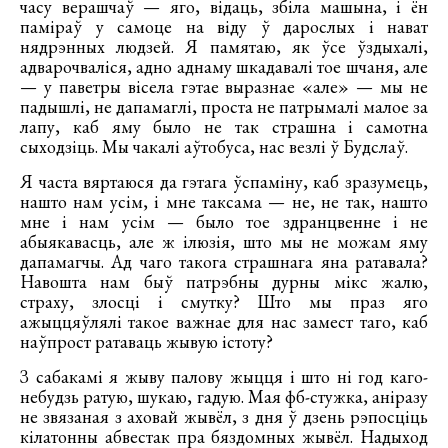
часу верашчаў — яго, відаць, збіла машына, і ён
паміраў у самоце на віду ў дарослых і нават
нядрэнных людзей. Я памятаю, як ўсе ўздыхалі,
адварочваліся, адно аднаму шкадавалі тое шчаня, але
— у паветры вісела гэтае выразнае «але» — мы не
падышлі, не дапамаглі, проста не патрымалі малое за
лапу, каб яму было не так страшна і самотна
сыходзіць. Мы чакалі аўтобуса, нас везлі ў Будслаў.
Я часта вяртаюся да гэтага ўспаміну, каб зразумець,
нашто нам усім, і мне таксама — не, не так, нашто
мне і нам усім — было тое здранцвенне і не
абыякавасць, але ж ілюзія, што мы не можам яму
дапамагчы. Ад чаго такога страшнага яна ратавала?
Навошта нам быў патрэбны дурны мікс жалю,
страху, злосці і смутку? Што мы праз яго
ажыццяўлялі такое важнае для нас замест таго, каб
наўпрост ратаваць жывую істоту?
З сабакамі я жыву палову жыцця і што ні год каго-
небудзь ратую, шукаю, гадую. Мая фб-стужка, аніразу
не звязаная з аховай жывёл, з дня ў дзень рэпосціць
кілатонны абвестак пра бяздомных жывёл. Надыход