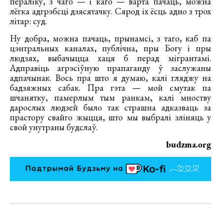
пераліку, з чаго — і каго — варта пачаць, можна
лёгка адгрэбсці дзясятачку. Сярод іх ёсць адно з трох
літар: суд.
Ну добра, можна пачаць, прынамсі, з таго, каб па
цэнтральных каналах, публічна, пры Богу і пры
людзях, выбачыцца хаця б перад мігрантамі.
Адправіць агрэсіўную прапаганду ў заслужаны
адпачынак. Вось пра што я думаю, калі гляджу на
бадзяжных сабак. Пра гэта — мой смутак па
шчанятку, памерлым тым ранкам, калі мноству
дарослых людзей было так страшна адказваць за
прастору свайго жыцця, што мы выбралі зліняць у
свой унутраны будслаў.
budzma.org