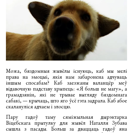
Можа, бяздомныя жывёлы існуюць, каб мы мелі
права на эмоцыі, якія нам забаронена адчуваць
іншым спосабам? Каб заезжаны валанцёр меў
відавочную падставу хрыпець: «Я больш не магу», а
грамадзянін, які не трывае выгляду бяздомнага
сабакі, — крычаць, што яго ўсё гэта задрала. Каб абое
скалануліся адчаем і злосцю.
Пару гадоў таму сяміжыльная дырэктарка
Віцебскага прытулку для жывёл Наталля Зубава
сышла з пасады. Больш за дваццаць гадоў яна