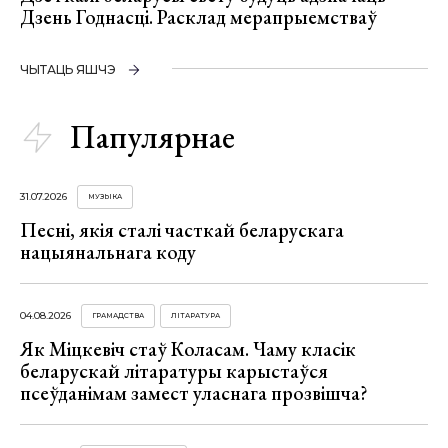
Дзень Годнасці. Расклад мерапрыемстваў
ЧЫТАЦЬ ЯШЧЭ
Папулярнае
31.07.2026
МУЗЫКА
Песні, якія сталі часткай беларускага
нацыянальнага коду
04.08.2026
ГРАМАДСТВА
ЛІТАРАТУРА
Як Міцкевіч стаў Коласам. Чаму класік
беларускай літаратуры карыстаўся
псеўданімам замест уласнага прозвішча?