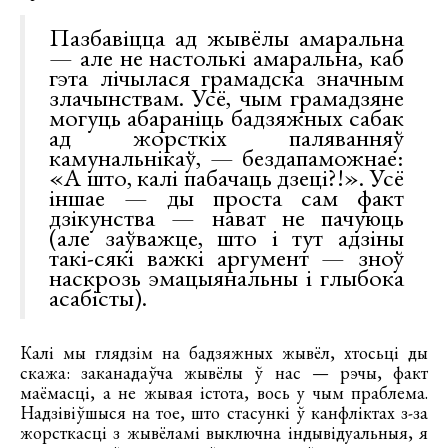
Пазбавіцца ад жывёлы амаральна
— але не настолькі амаральна, каб
гэта лічылася грамадска значным
злачынствам. Усё, чым грамадзяне
могуць абараніць бадзяжных сабак
ад жорсткіх паляванняў
камунальнікаў, — бездапаможнае:
«А што, калі пабачаць дзеці?!». Усё
іншае — ды проста сам факт
дзікунства — нават не пачуюць
(але заўважце, што і тут адзіны
такі-сякі важкі аргумент — зноў
наскрозь эмацыянальны і глыбока
асабісты).
Калі мы глядзім на бадзяжных жывёл, хтосьці ды
скажа: заканадаўча жывёлы ў нас — рэчы, факт
маёмасці, а не жывая істота, вось у чым праблема.
Надзівіўшыся на тое, што стасункі ў канфліктах з-за
жорсткасці з жывёламі выключна індывідуальныя, я