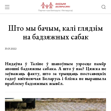
Што мы бачым, калі глядзім
на бадзяжных сабак
31.01.2022
Нядаўна ў Таліне ў шаноўным узросце памёр
апошні бадзяжны сабака. А што ў нас? Цяжка не
заўважаць факту, што за трыццаць постсавецкіх
гадоў квітнеючая Беларусь і блізка не вырашыла
праблему бадзяжных жывёл.