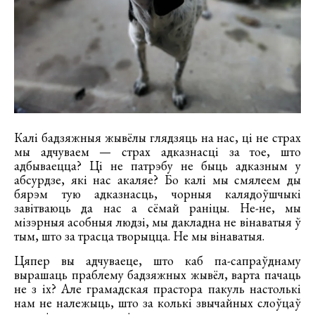
Калі бадзяжныя жывёлы глядзяць на нас, ці не страх
мы адчуваем — страх адказнасці за тое, што
адбываецца? Ці не патрэбу не быць адказным у
абсурдзе, які нас акаляе? Бо калі мы смялеем ды
бярэм тую адказнасць, чорныя калядоўшчыкі
завітваюць да нас а сёмай раніцы. Не-не, мы
мізэрныя асобныя людзі, мы дакладна не вінаватыя ў
тым, што за трасца творыцца. Не мы вінаватыя.
Цяпер вы адчуваеце, што каб па-сапраўднаму
вырашаць праблему бадзяжных жывёл, варта пачаць
не з іх? Але грамадская прастора пакуль настолькі
нам не належыць, што за колькі звычайных слоўцаў