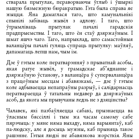
стварала прытулак, пераворваючы ўглыб і ўшыркі
нашую бязмежную бюракратыю. Гэта была справа яе
жыцця. Яна дамаглася таго, што камунальнікі
спынілі забіваць жывёл з адлову. І таго, што
ўтрымліваць прытулак пачалі гарадскія
прадпрыемствы. І таго, што ён стаў дзяржаўным. І
шмат яшчэ чаго. Таго, напрыклад, што самастойныя
валанцёры пачалі гуляць супраць прытулку: маўляў,
дапамагаць лепш нам, чым ім.
Дзе ў гэтым коле ператварэнняў з прыватнай асобы,
якая ратуе жывёл, у грамадскае аб’яднанне і
дзяржаўную ўстанову, з валанцёра ў суперваланцёра
з працоўным месцам і абавязкамі, — дзе ў гэтым
коле адбываецца непапраўны разрыў, і салідарнасць
ператвараецца ў татальны недавер да дзяржаўных
асоб, да якога мы прывучаны ледзь не з дзяцінства?
Чалавек, які пазбаўляецца сабакі, прызнаецца ва
ўласным бяссіллі і тым жа часам самому сабе
пярэчыць: у мяне няма выхаду, няма варыянтаў, каб
па-людску, але я досыць мужны, каб прыняць такое
рашэнне. Гэтыя людзі не абавязкова жорсткія. Яны