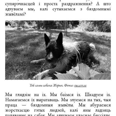
супярэчнасцей і проста раздражнення? А што
адчуваем мы, калі сутыкаемся з бяздомнымі
жывёламі?
Той самы сабака Жорык. Фота:
rus.err.ee
Мы глядзім на іх. Мы баімся іх. Шкадуем іх.
Намагаемся іх выратаваць. Мы злуемся на тых, чыя
праца — бяздомныя жывёлы. Мы абураемся
жорсткасцю гэтых людзей, калі яны ладзяць
паляванне на сабак. Мы адчуваем уласнае бяссілле.