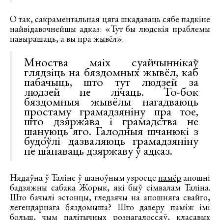
О так, сакраментальная цяга шкадаваць сябе падкіне
найвідавочнейшы адказ: «Тут бы людскія праблемы
павырашаць, а вы пра жывёл».
Мноства маіх суайчыннікаў
глядзіць на бяздомных жывёл, каб
пабачыць, што тут людзей за
людзей не лічаць. То-бок
бяздомныя жывёлы нагадваюць
простаму грамадзяніну пра тое,
што дзяржава і грамадства не
шануюць яго. Галодныя шчанюкі з
будоўлі дазваляюць грамадзяніну
не шанаваць дзяржаву ў адказ.
Нядаўна ў Таліне ў шаноўным узросце
памёр
апошні
бадзяжны сабака Жорык, які быў сімвалам Таліна.
Што бачылі эстонцы, гледзячы на апошняга свайго,
легендарнага бяздомыша? Што даверу паміж імі
больш, чым палітычных рознагалоссяў, класавых