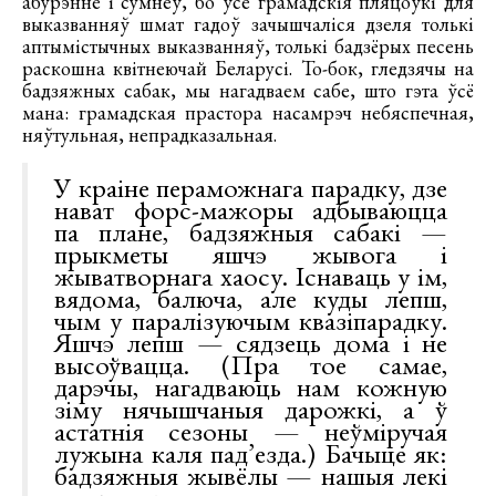
абурэнне і сумнеў, бо ўсе грамадскія пляцоўкі для
выказванняў шмат гадоў зачышчаліся дзеля толькі
аптымістычных выказванняў, толькі бадзёрых песень
раскошна квітнеючай Беларусі. То-бок, гледзячы на
бадзяжных сабак, мы нагадваем сабе, што гэта ўсё
мана: грамадская прастора насамрэч небяспечная,
няўтульная, непрадказальная.
У краіне пераможнага парадку, дзе
нават форс-мажоры адбываюцца
па плане, бадзяжныя сабакі —
прыкметы яшчэ жывога і
жыватворнага хаосу. Існаваць у ім,
вядома, балюча, але куды лепш,
чым у паралізуючым квазіпарадку.
Яшчэ лепш — сядзець дома і не
высоўвацца. (Пра тое самае,
дарэчы, нагадваюць нам кожную
зіму нячышчаныя дарожкі, а ў
астатнія сезоны — неўміручая
лужына каля пад’езда.) Бачыце як:
бадзяжныя жывёлы — нашыя лекі