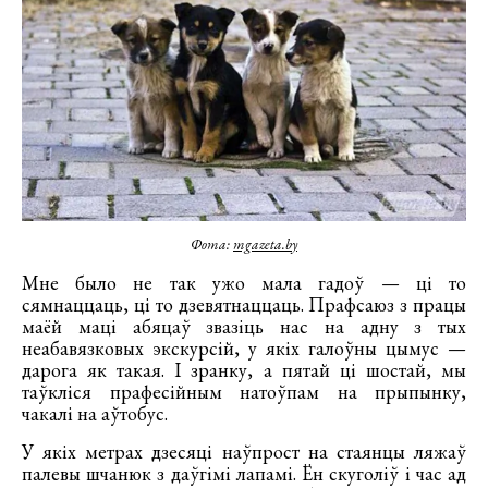
Фота:
mgazeta.by
Мне было не так ужо мала гадоў — ці то
сямнаццаць, ці то дзевятнаццаць. Прафсаюз з працы
маёй маці абяцаў звазіць нас на адну з тых
неабавязковых экскурсій, у якіх галоўны цымус —
дарога як такая. І зранку, а пятай ці шостай, мы
таўкліся прафесійным натоўпам на прыпынку,
чакалі на аўтобус.
У якіх метрах дзесяці наўпрост на стаянцы ляжаў
палевы шчанюк з даўгімі лапамі. Ён скуголіў і час ад