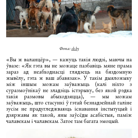
Фота:
sb.by
«Вы ж валанцёр», — кажуць такія людзі, маючы на
ўвазе: «Як гэта вы не можаце пазбавіць мяне прама
зараз ад неабходнасці глядзець на бяздомную
жывёлу, гэта ж ваш абавязак». У такім дыяложыку
між іншым можам заўважыць (калі ніхто з
суразмоўнікаў не зладзіць істэрыку, без якой рэдка
такія размовы абыходзяцца), — мы можам
заўважыць, што стасункі ў гэтай безнадзейнай галіне
зусім не прадугледжваюць існавання інстытуцый і
дзяржавы як такой, яны заўсёды асабістыя, паміж
чалавекам і чалавекам. Затое там багата эмоцый.