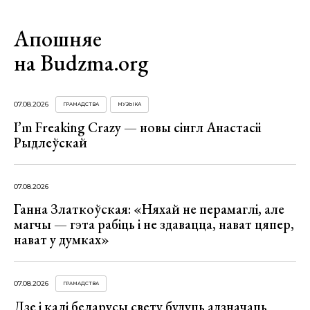
Апошняе
на Budzma.org
07.08.2026
ГРАМАДСТВА
МУЗЫКА
I’m Freaking Crazy — новы сінгл Анастасіі
Рыдлеўскай
07.08.2026
Ганна Златкоўская: «Няхай не перамаглі, але
магчы — гэта рабіць і не здавацца, нават цяпер,
нават у думках»
07.08.2026
ГРАМАДСТВА
Дзе і калі беларусы свету будуць адзначаць