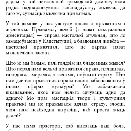
дадам: у той негалоснай грамадскай дамове, якая
рэдка падпарадкуецца заканадаўству, жывёла, да
таго ж, сутнасць выключна прыватная.
У той дамове ў нас увогуле цікава з прыватным і
агульным. Прынамсі, шлюб (і нават сексуальная
арыентацыя) — справа настолькі агульная, што яе
замацоўваюць у Канстытуцыі, а бяздомная жывёла —
настолькі прыватная, што не вартая нават
маленечкага закона.
Што ж мы бачым, калі глядзім на бяздомных жывёл?
Што перад намі вельмі прыватная справа, пляшывая,
галодная, змерзлая, з вачыма, поўнымі страху. Што
нам дае тая прыватная справа такога заблакаванага ў
іншых сферах культуры? Мо заблакавана
шкадаванне, якое нам нельга адчуваць адно да
аднаго? Мо праз мастацкія творы і культурныя
практыкі мы не пражываем адчаю, страху, злосці,
якія нам неабходна выразіць, каб проста жыць
далей?
У нас няма прасторы, каб выказаць наш боль,