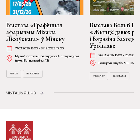
Выстава «Графічныя
Выстава Вольгі На
афарызмы Міхаіла
«Жыццё дзвюх рэк
Лісоўскага» ў Мінску
і Бярэзіна Заходня
Уроцлаве
17.03.2026 16:00 - 31.12.2026 17:00
26.03.2026 16:00 - 25.08.202
Музей гісторыі беларускай літаратуры
(вул. Багдановіча, 13)
Галерэя Клуба MiL (Kościu
МІНСК
ВЫСТАВЫ
УРОЦЛАЎ
ВЫСТАВЫ
ЧЫТАЦЬ ЯШЧЭ