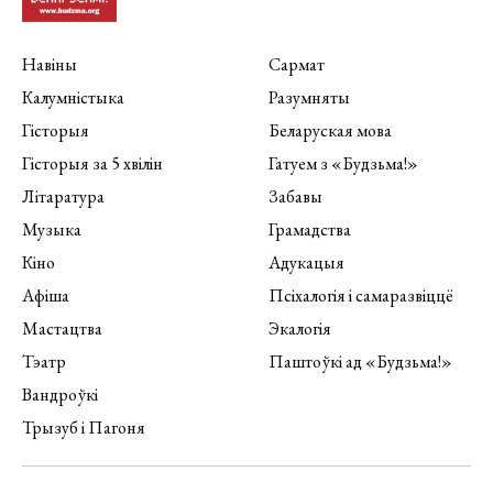
Навіны
Сармат
Калумністыка
Разумняты
Гісторыя
Беларуская мова
Гісторыя за 5 хвілін
Гатуем з «Будзьма!»
Літаратура
Забавы
Музыка
Грамадства
Кіно
Адукацыя
Афіша
Псіхалогія і самаразвіццё
Мастацтва
Экалогія
Тэатр
Паштоўкі ад «Будзьма!»
Вандроўкі
Трызуб і Пагоня