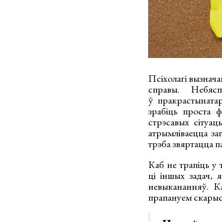
Псіхолагі вызнач
справы. Небяс
ў пракрастынатар
зрабіць проста ф
стрэсавых сітуац
атрымліваецца за
трэба звяртацца п
Каб не трапіць у
ці іншых задач, 
невыкананняў. К
прапануем скарыс