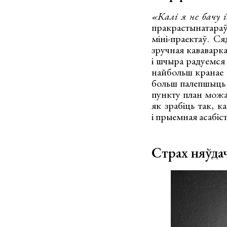
«Калі я не бачу 
пракрастынатара
міні-праектаў. С
зручная кававарка
і шчыра радуемся 
найбольш кранае 
больш палепшыць 
пункту план можа 
як зрабіць так, к
і прыемная асабіс
Страх няўда