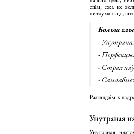
нашага цела, нейк
спім, ежа не вел
не тлумачыць, што
Больш глы
- Унутраная
- Перфекцы
- Страх ня
- Самаабме
Разглядзім іх падр
Унутраная н
Унутраная нязго