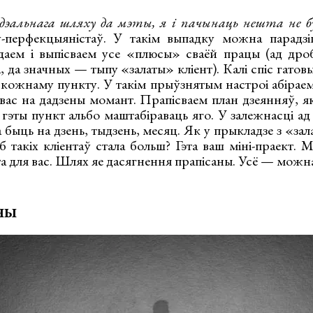
ідэальнага шляху да мэты, я і пачынаць нешта не 
ў-перфекцыяністаў. У такім выпадку можна парадзі
ядаем і выпісваем усе «плюсы» сваёй працы (ад др
, да значных — тыпу «залаты» кліент). Калі спіс гатов
кожнаму пункту. У такім прыўзнятым настроі абіраем 
вас на дадзены момант. Прапісваем план дзеянняў, як
гэты пункт альбо маштабіраваць яго. У залежнасці ад
быць на дзень, тыдзень, месяц. Як у прыкладзе з «за
аб такіх кліентаў стала больш? Гэта ваш міні-праект. 
та для вас. Шлях яе дасягнення прапісаны. Усё — можна
чы