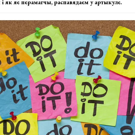
 і як яе перамагчы, распавядаем у артыкуле.