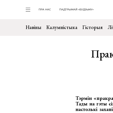
ПРА НАС
ПАДТРЫМАЙ «БУДЗЬМУ»
Навіны
Калумністыка
Гісторыя
Лі
Прак
Тэрмін «пракра
Тады на гэты сі
настолькі захап