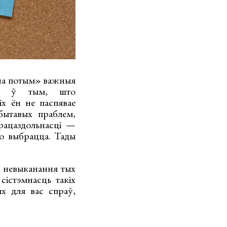
«на потым» важныя
цца ў тым, што
іх ён не паспявае
 бытавых праблем,
працаздольнасці —
го выбрацца. Тады
ы невыканання тых
сістэмнасць такіх
х для вас спраў,