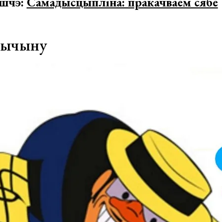
яшчэ:
Самадысцыпліна: пракачваем сябе
рычыну