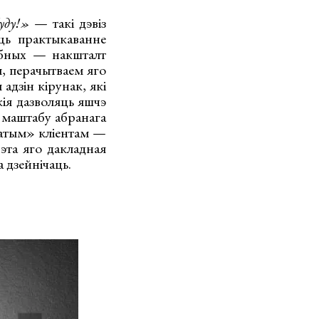
буду!»
— такі дэвіз
ць практыкаванне
обных — накшталт
ы, перачытваем яго
адзін кірунак, які
ія дазволяць яшчэ
 маштабу абранага
латым» кліентам —
Мэта яго дакладная
 дзейнічаць.