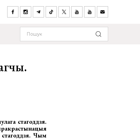
агчы.
лага стагоддзя.
я пракрастынацыя
 стагоддзя. Чым