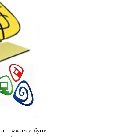
агчыма, гэта бунт