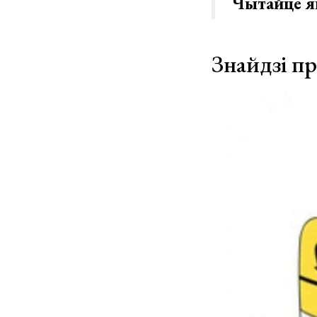
Чытайце 
Знайдзі п