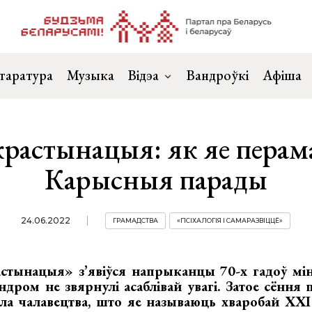
таратура
Музыка
Відэа
Вандроўкі
Афіша
растынацыя: як яе перам
Карысныя парады
24.06.2022
ГРАМАДСТВА
«ПСІХАЛОГІЯ І САМАРАЗВІЦЦЁ»
стынацыя» з’явіўся напрыканцы 70-х гадоў міну
ндром не звярнулі асаблівай увагі. Затое сённ
іла чалавецтва, што яе называюць хваробай ХХІ