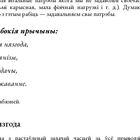
ія вітальные патрэбы якога мы не задаволілі своечас
ьмі карысная, мала фізічнай нагрузкі і г. д.). Дума
 з гэтым рабіць — задавальняем свае патрэбы.
бокія прычыны:
 нязгода,
янізм,
ўдачы,
жаванне.
абязней.
язгода
да з пастаўленай задачай часцей за ўсё прыводз