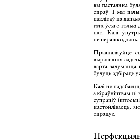
вы пастаянна буд
спраў. І мы пачы
паклікаў на дапамо
гэта ўсяго толькі
нас. Калі ўнутр
не перашкодзяць. 
Прааналізуйце с
вырашэння задачы
варта задумацца 
будуць адбіраць у
Калі не падабаец
з кіраўніцтвам ці
супраціў (штосьці
настойлівасць, м
спрацуе.
Перфекцыян