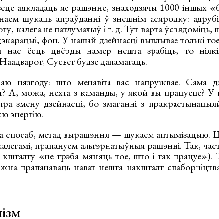
зеце адкладаць яе рашэнне, знаходзячы 1000 іншых 
наем шукаць апраўданні ў знешнім асяродку: адрубіл
гу, калега не патлумачыў і г. д. Тут варта ўсвядоміць,
 дэкарацыі, фон. У нашай дзейнасці выплывае толькі то
ы нас ёсць цвёрды намер нешта зрабіць, то ніяк
Наадварот, Сусвет будзе дапамагаць.
ваю нязгоду: што менавіта вас напружвае. Сама д
? А, можа, нехта з каманды, у якой вы працуеце? 
пра змену дзейнасці, бо змаганні з пракрастынацыя
сю энергію.
ца спосаб, метад вырашэння — шукаем аптымізацыю.
 калегамі, прапануем альтэрнатыўныя рашэнні. Так, ча
 кшталту «не трэба мяняць тое, што і так працуе»). 
ожна прапанаваць нават нешта накшталт спаборніцтва
ізм