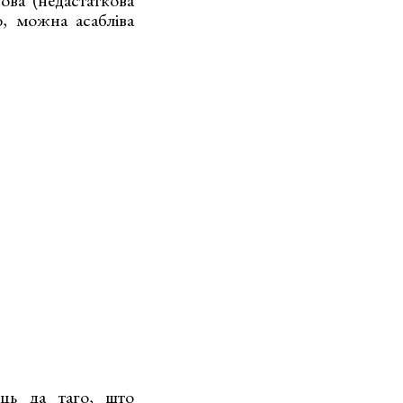
ова (недастаткова
ю, можна асабліва
іць да таго, што