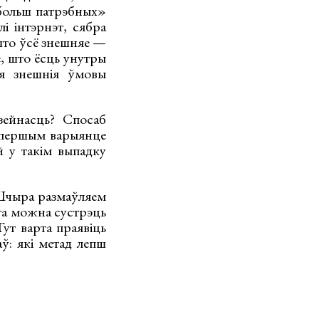
«больш патрэбных»
і інтэрнэт, сябра
 што ўсё знешняе —
е, што ёсць унутры
ія знешнія ўмовы
зейнасць? Спосаб
У першым варыянце
й у такім выпадку
 Шчыра размаўляем
ста можна сустрэць
Тут варта праявіць
ў: які метад лепш