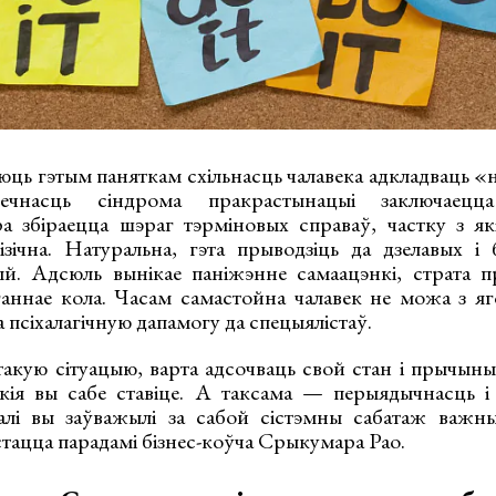
аюць гэтым паняткам схільнасць чалавека адкладваць 
печнасць сіндрома пракрастынацыі заключае
а збіраецца шэраг тэрміновых справаў, частку з як
ізічна. Натуральна, гэта прыводзіць да дзелавых і
ый. Адсюль вынікае паніжэнне самаацэнкі, страта 
ганнае кола. Часам самастойна чалавек не можа з я
а псіхалагічную дапамогу да спецыялістаў.
 такую сітуацыю, варта адсочваць свой стан і прычын
якія вы сабе ставіце. А таксама — перыядычнасць і 
алі вы заўважылі за сабой сістэмны сабатаж важны
тацца парадамі бізнес-коўча Срыкумара Рао.