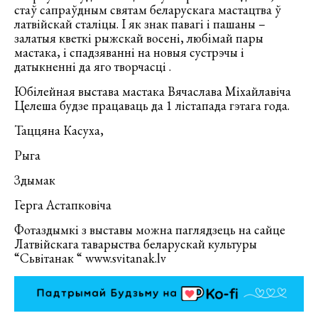
стаў сапраўдным святам беларускага мастацтва ў
латвійскай сталіцы. І як знак павагі і пашаны –
залатыя кветкі рыжскай восені, любімай пары
мастака, і спадзяванні на новыя сустрэчы і
датыкненні да яго творчасці .
Юбілейная выстава мастака Вячаслава Міхайлавіча
Целеша будзе працаваць да 1 лістапада гэтага года.
Таццяна Касуха,
Рыга
Здымак
Герга Астапковіча
Фотаздымкі з выставы можна паглядзець на сайце
Латвійскага таварыства беларускай культуры
“Сьвітанак “ www.svitanak.lv