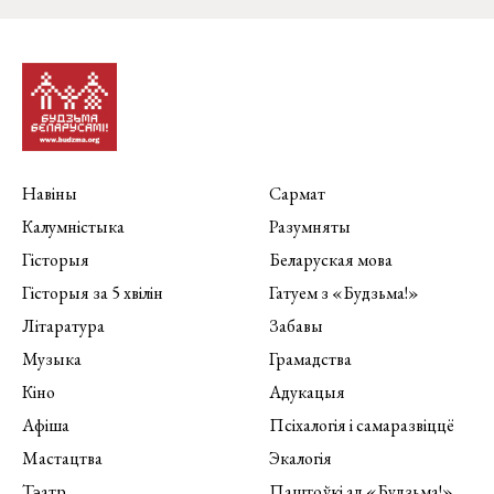
Навіны
Сармат
Калумністыка
Разумняты
Гісторыя
Беларуская мова
Гісторыя за 5 хвілін
Гатуем з «Будзьма!»
Літаратура
Забавы
Музыка
Грамадства
Кіно
Адукацыя
Афіша
Псіхалогія і самаразвіццё
Мастацтва
Экалогія
Тэатр
Паштоўкі ад «Будзьма!»