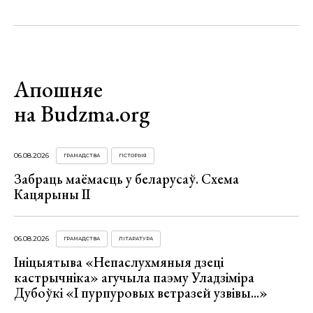
Апошняе
на Budzma.org
06.08.2026
ГРАМАДСТВА
ГІСТОРЫЯ
Забраць маёмасць у беларусаў. Схема
Кацярыны ІІ
06.08.2026
ГРАМАДСТВА
ЛІТАРАТУРА
Ініцыятыва «Непаслухмяныя дзеці
кастрычніка» агучыла паэму Уладзіміра
Дубоўкі «І пурпуровых ветразей узвівы...»