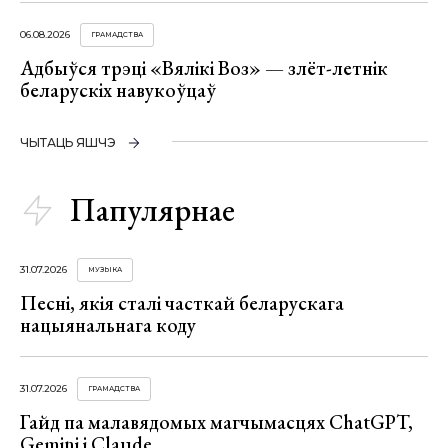
06.08.2026
ГРАМАДСТВА
Адбыўся трэці «Вялікі Воз» — злёт-летнік
беларускіх навукоўцаў
ЧЫТАЦЬ ЯШЧЭ
Папулярнае
31.07.2026
МУЗЫКА
Песні, якія сталі часткай беларускага
нацыянальнага коду
31.07.2026
ГРАМАДСТВА
Гайд па малавядомых магчымасцях ChatGPT,
Gemini і Claude