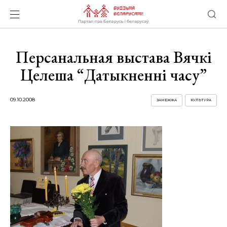
Персанальная выстава Вячкі
Целеша “Датыкненні часу”
09.10.2008
ЗАМЕЖЖА
КУЛЬТУРА