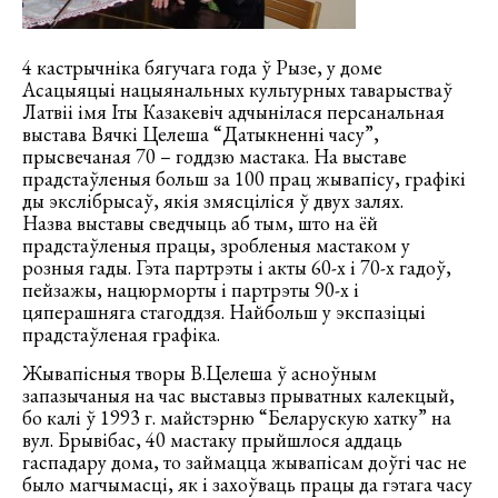
4 кастрычніка бягучага года ў Рызе, у доме
Асацыяцыі нацыянальных культурных таварыстваў
Латвіі імя Іты Казакевіч адчынілася персанальная
выстава Вячкі Целеша “Датыкненні часу”,
прысвечаная 70 – годдзю мастака. На выставе
прадстаўленыя больш за 100 прац жывапісу, графікі
ды экслібрысаў, якія змясціліся ў двух залях.
Назва выставы сведчыць аб тым, што на ёй
прадстаўленыя працы, зробленыя мастаком у
розныя гады. Гэта партрэты і акты 60-х і 70-х гадоў,
пейзажы, нацюрморты і партрэты 90-х і
цяперашняга стагоддзя. Найбольш у экспазіцыі
прадстаўленая графіка.
Жывапісныя творы В.Целеша ў асноўным
запазычаныя на час выставыз прыватных калекцый,
бо калі ў 1993 г. майстэрню “Беларускую хатку” на
вул. Брывібас, 40 мастаку прыйшлося аддаць
гаспадару дома, то займацца жывапісам доўгі час не
было магчымасці, як і захоўваць працы да гэтага часу