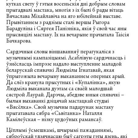
кутках свету ў гэтыя восеньскія дні добрым словам
прыгадвалі мастака, многія з іх былі б рады вітаць
Вячаслава Міхайлавіча на яго юбілейнай выставе.
Прывітаннем з радзімы сталі вершы Рыгора
Барадуліна і Сяргея Панізніка, якія ў свой час яны
прысвяцілі мастаку. Іх на вечарыне прачытала Таісія
Бачкарова.
Сардэчныя словы віншаванняў перагукаліся з
музычнымі кампазіцыямі. Асаблівую сардэчнасць і
ўзнёсласць імпрэзе надало выступленне маладой
беларускай спявачкі Людмілы Ігнатавай, якая
ўпрыгожыла вечарыну выкананнем оперных арый.
Да слёз кранула прысутных і «Купалінка», якую
Людміла выканала дуэтам са сваёй малодшай
сястрой Лаурай. Дарэчы, абедзве юныя спявачкі –
былыя выхаванкі дзіцячай мастацкай студыі
«Вясёлка». Свой музычны падарунак мастаку
прыгатавала сябра «Сьвітанка» Наталля
Камілеўская – нізку цудоўных рамансаў.
Цёплымі ўсмешкамі, шчырымі пажаданнямі,
сяброўскай удзячнасцю быў сагрэты гэты дзень, які