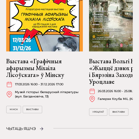
Выстава «Графічныя
Выстава Вольгі На
афарызмы Міхаіла
«Жыццё дзвюх рэк
Лісоўскага» ў Мінску
і Бярэзіна Заходня
Уроцлаве
17.03.2026 16:00 - 31.12.2026 17:00
26.03.2026 16:00 - 25.08.202
Музей гісторыі беларускай літаратуры
(вул. Багдановіча, 13)
Галерэя Клуба MiL (Kościu
МІНСК
ВЫСТАВЫ
УРОЦЛАЎ
ВЫСТАВЫ
ЧЫТАЦЬ ЯШЧЭ