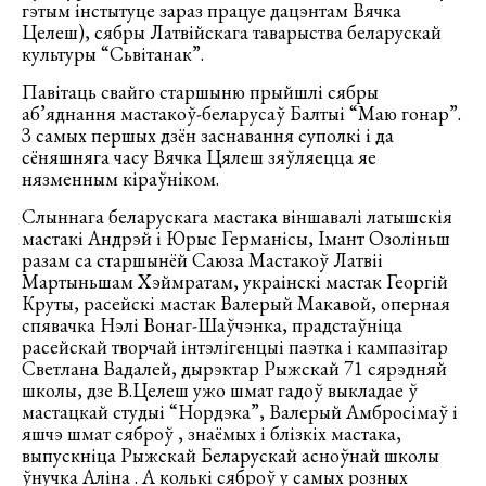
гэтым інстытуце зараз працуе дацэнтам Вячка
Целеш), сябры Латвійскага таварыства беларускай
культуры “Сьвітанак”.
Павітаць свайго старшыню прыйшлі сябры
аб’яднання мастакоў-беларусаў Балтыі “Маю гонар”.
З самых першых дзён заснавання суполкі і да
сёняшняга часу Вячка Цялеш зяўляецца яе
нязменным кіраўніком.
Слыннага беларускага мастака віншавалі латышскія
мастакі Андрэй і Юрыс Германісы, Імант Озоліньш
разам са старшынёй Саюза Мастакоў Латвіі
Мартыньшам Хэймратам, украінскі мастак Георгій
Круты, расейскі мастак Валерый Макавой, оперная
спявачка Нэлі Вонаг-Шаўчэнка, прадстаўніца
расейскай творчай інтэлігенцыі паэтка і кампазітар
Светлана Вадалей, дырэктар Рыжскай 71 сярэдняй
школы, дзе В.Целеш ужо шмат гадоў выкладае ў
мастацкай студыі “Нордэка”, Валерый Амбросімаў і
яшчэ шмат сяброў , знаёмых і блізкіх мастака,
выпускніца Рыжскай Беларускай асноўнай школы
ўнучка Аліна . А колькі сяброў у самых розных