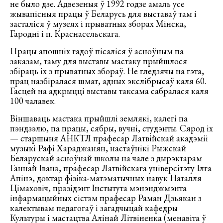
не было дзе. Адвезеныя ў 1992 годзе амаль усе
жывапісныя працы ў Беларусь для выставаў там і
засталіся ў музеях і прыватных зборах Мінска,
Гародні і п. Краснасельскага.
Працы апошніх гадоў пісаліся ў асноўным па
заказам, таму для выставы мастаку прыйшлося
збіраць іх з прыватных збораў. Не гледзячы на гэта,
прац назбіралася шмат, адных экслібрысаў каля 60.
Гасцей на адкрыцці выставы таксама сабралася каля
100 чалавек.
Віншаваць мастака прыйшлі землякі, калегі па
пэндзэлю, па працы, сябры, вучні, студэнты. Сярод іх
— старшыня АНКТЛ прафесар Латвійскай акадэміі
музыкі Рафі Хараджанян, настаўнікі Рыжскай
Беларускай асноўнай школы на чале з дырэктарам
Ганнай Іванэ, прафесар Латвійскага універсітэту Ілга
Апінэ, доктар фізіка-матэматычных навук Наталля
Цімаховіч, прэзідэнт Інстытута мэнэнджмэнта
інфармацыйных сістэм прафесар Раман Дзьякан з
калектывам педагогаў і загадчыцай кафедры
Культуры і мастацтва Алінай Літвіненка (менавіта ў