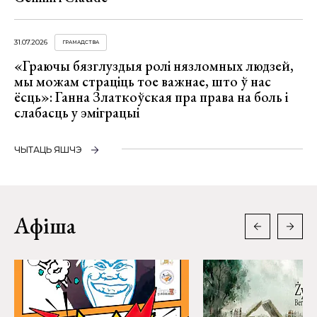
31.07.2026
ГРАМАДСТВА
«Граючы бязглуздыя ролі нязломных людзей,
мы можам страціць тое важнае, што ў нас
ёсць»: Ганна Златкоўская пра права на боль і
слабасць у эміграцыі
ЧЫТАЦЬ ЯШЧЭ
Афіша