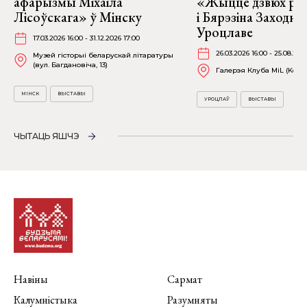
афарызмы Міхаіла
«Жыццё дзвюх рэк
Лісоўскага» ў Мінску
і Бярэзіна Заходня
Уроцлаве
17.03.2026 16:00 - 31.12.2026 17:00
26.03.2026 16:00 - 25.08.202
Музей гісторыі беларускай літаратуры
(вул. Багдановіча, 13)
Галерэя Клуба MiL (Kościu
МІНСК
ВЫСТАВЫ
УРОЦЛАЎ
ВЫСТАВЫ
ЧЫТАЦЬ ЯШЧЭ
Навіны
Сармат
Калумністыка
Разумняты