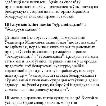
здабыцці незалежнасці. Адзін са спосабаў
прапанаванага аналізу – рэтраспектыўны погляд на
беларускую гісторыю як на гісторыю барацьбы
беларусаў за ўласныя правы і свабоды.
Ці існуе канфлікт паміж “еўрапеізацыяй” і
“беларусізацыяй”?
Сённяшняя Беларусь, у якой, па меркаванні
Ўладзіміра Мацкевіча, маштабная “дэсаветызацыя”
не адбылася, перажывае яшчэ шэраг паралельных
працэсаў, якія змяняюць грамадства: працэс
“беларусізацыі” і “еўрапеізацыі”. Дыскусіі з нагоды
гэтых змен, якія ўзніклі першым чынам у асяроддзі
прадстаўнікоў беларускай культуры, зрабілі
відавочнай яшчэ адну важную праблему, пра якую
піша аўтар – “каштоўнасці і ідэалы беларусізацыі і
еўрапеізацыі пачынаюць супрацьпастаўляцца адзін
аднаму – ва ўсякім разе, на ўзроўні індывідуальнага
самавызначэння дзеячаў культуры”.
Ці можна вырашыць гэтую супярэчнасць? Хутчэй за
ўсё, адказ будзе сцвярджальным, бо тыя