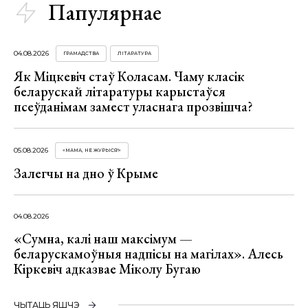
Папулярнае
04.08.2026
ГРАМАДСТВА
ЛІТАРАТУРА
Як Міцкевіч стаў Коласам. Чаму класік
беларускай літаратуры карыстаўся
псеўданімам замест уласнага прозвішча?
05.08.2026
«МАМА, НЕ ЖУРЫСЯ!»
Залегчы на дно ў Крыме
04.08.2026
«Сумна, калі наш максімум —
беларускамоўныя надпісы на магілах». Алесь
Кіркевіч адказвае Міколу Бугаю
ЧЫТАЦЬ ЯШЧЭ