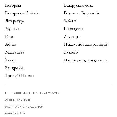
Гісторыя
Беларуская мова
Гісторыя за 5 хвілін
Гатуем з «Будзьма!»
Літаратура
Забавы
Музыка
Грамадства
Кіно
Адукацыя
Афіша
Псіхалогія і самаразвіццё
Мастацтва
Экалогія
Тэатр
Паштоўкі ад «Будзьма!»
Вандроўкі
Трызуб і Пагоня
ШТО ТАКОЕ «БУДЗЬМА БЕЛАРУСАМІ!»
АСОБЫ КАМПАНІІ
УСЕ ПРАЕКТЫ «БУДЗЬМА!»
КАРТА САЙТА