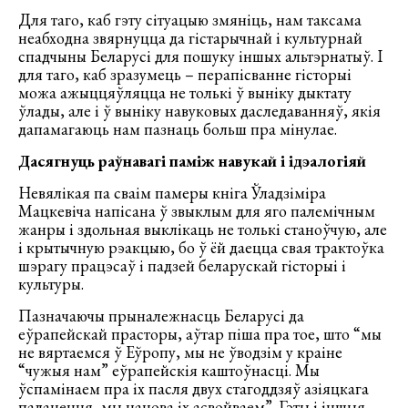
Для таго, каб гэту сітуацыю змяніць, нам таксама
неабходна звярнуцца да гістарычнай і культурнай
спадчыны Беларусі для пошуку іншых альтэрнатыў. І
для таго, каб зразумець – перапісванне гісторыі
можа ажыццяўляцца не толькі ў выніку дыктату
ўлады, але і ў выніку навуковых даследаванняў, якія
дапамагаюць нам пазнаць больш пра мінулае.
Дасягнуць раўнавагі паміж навукай і ідэалогіяй
Невялікая па сваім памеры кніга Ўладзіміра
Мацкевіча напісана ў звыклым для яго палемічным
жанры і здольная выклікаць не толькі станоўчую, але
і крытычную рэакцыю, бо ў ёй даецца свая трактоўка
шэрагу працэсаў і падзей беларускай гісторыі і
культуры.
Пазначаючы прыналежнасць Беларусі да
еўрапейскай прасторы, аўтар піша пра тое, што “мы
не вяртаемся ў Еўропу, мы не ўводзім у краіне
“чужыя нам” еўрапейскія каштоўнасці. Мы
ўспамінаем пра іх пасля двух стагоддзяў азіяцкага
паланення, мы нанова іх асвойваем”. Гэты і іншыя