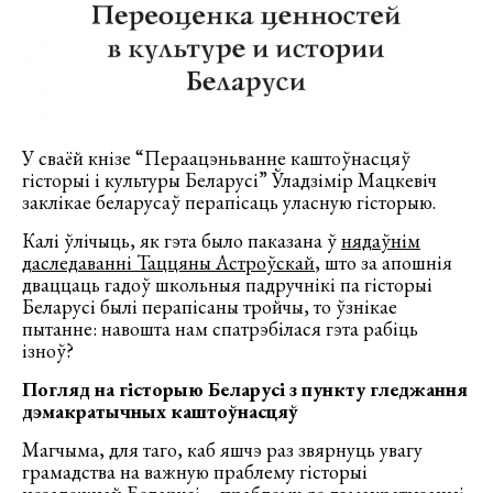
У сваёй кнізе “Пераацэньванне каштоўнасцяў
гісторыі і культуры Беларусі” Ўладзімір Мацкевіч
заклікае беларусаў перапісаць уласную гісторыю.
Калі ўлічыць, як гэта было паказана ў
нядаўнім
даследаванні Таццяны Астроўскай
, што за апошнія
дваццаць гадоў школьныя падручнікі па гісторыі
Беларусі былі перапісаны тройчы, то ўзнікае
пытанне: навошта нам спатрэбілася гэта рабіць
ізноў?
Погляд на гісторыю Беларусі з пункту гледжання
дэмакратычных каштоўнасцяў
Магчыма, для таго, каб яшчэ раз звярнуць увагу
грамадства на важную праблему гісторыі