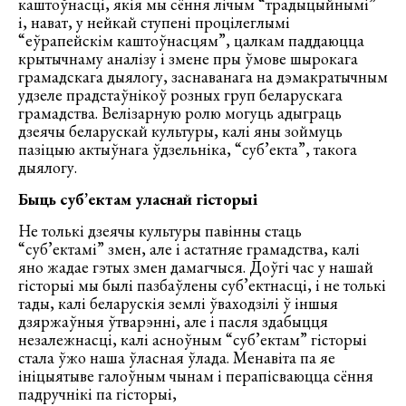
каштоўнасці, якія мы сёння лічым “традыцыйнымі”
і, нават, у нейкай ступені процілеглымі
“еўрапейскім каштоўнасцям”, цалкам паддаюцца
крытычнаму аналізу і змене пры ўмове шырокага
грамадскага дыялогу, заснаванага на дэмакратычным
удзеле прадстаўнікоў розных груп беларускага
грамадства. Велізарную ролю могуць адыграць
дзеячы беларускай культуры, калі яны зоймуць
пазіцыю актыўнага ўдзельніка, “суб’екта”, такога
дыялогу.
Быць суб’ектам уласнай гісторыі
Не толькі дзеячы культуры павінны стаць
“суб’ектамі” змен, але і астатняе грамадства, калі
яно жадае гэтых змен дамагчыся. Доўгі час у нашай
гісторыі мы былі пазбаўлены суб’ектнасці, і не толькі
тады, калі беларускія землі ўваходзілі ў іншыя
дзяржаўныя ўтварэнні, але і пасля здабыцця
незалежнасці, калі асноўным “суб’ектам” гісторыі
стала ўжо наша ўласная ўлада. Менавіта па яе
ініцыятыве галоўным чынам і перапісваюцца сёння
падручнікі па гісторыі,