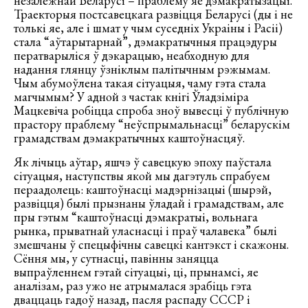
незалежнай Беларусі – праблему яе дэмакратызацыі.
Траекторыя постсавецкага развіцця Беларусі (ды і не
толькі яе, але і шмат у чым суседніх Украіны і Расіі)
стала “аўтарытарнай”, дэмакратычныя працэдуры
ператварыліся ў дэкарацыю, неабходную для
надання глянцу ўзніклым палітычным рэжымам.
Чым абумоўлена такая сітуацыя, чаму гэта стала
магчымым? У адной з частак кнігі Ўладзіміра
Мацкевіча робіцца спроба зноў вывесці ў публічную
прастору праблему “неўспрымальнасці” беларускім
грамадствам дэмакратычных каштоўнасцяў.
Як лічыць аўтар, яшчэ ў савецкую эпоху паўстала
сітуацыя, наступствы якой мы дагэтуль спрабуем
пераадолець: каштоўнасці мадэрнізацыі (шырэй,
развіцця) былі прызнаны ўладай і грамадствам, але
пры гэтым “каштоўнасці дэмакратыі, вольнага
рынка, прыватнай уласнасці і праў чалавека” былі
змешчаны ў спецыфічны савецкі кантэкст і скажоны.
Сёння мы, у сутнасці, павінны заняцца
выпраўленнем гэтай сітуацыі, ці, прынамсі, яе
аналізам, раз ужо не атрымалася зрабіць гэта
дваццаць гадоў назад, пасля распаду СССР і