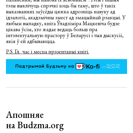
тэзы выклічуць спрэчкі хоць бы таму, што ў такіх
выказваннях заўсёды цяжка адрозніць навуку ад
ідэалогіі, акадэмічны змест ад эмацыйнай рэакцыі. У
любым выпадку, кніга Ўладзіміра Мацкевіча будзе
цікава ўсім, хто жадае ведаць больш пра
інтэлектуальную прастору ў Беларусі і тыя дыскусіі,
якія ў ей адбываюцца.
P.S. Гл. час і месца прэзентацыі кнігі.
Апошняе
на Budzma.org