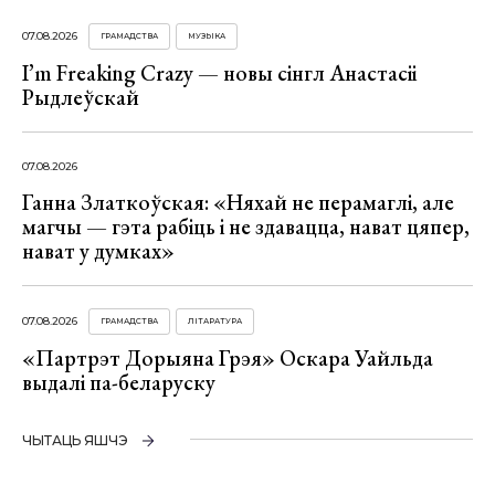
07.08.2026
ГРАМАДСТВА
МУЗЫКА
I’m Freaking Crazy — новы сінгл Анастасіі
Рыдлеўскай
07.08.2026
Ганна Златкоўская: «Няхай не перамаглі, але
магчы — гэта рабіць і не здавацца, нават цяпер,
нават у думках»
07.08.2026
ГРАМАДСТВА
ЛІТАРАТУРА
«Партрэт Дорыяна Грэя» Оскара Уайльда
выдалі па-беларуску
ЧЫТАЦЬ ЯШЧЭ