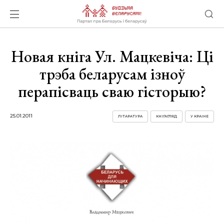
Новая кніга Ул. Мацкевіча: Ці
трэба беларусам ізноў
перапісваць сваю гісторыю?
25.01.2011
ЛІТАРАТУРА
КНІГАГЛЯД
У КРАІНЕ