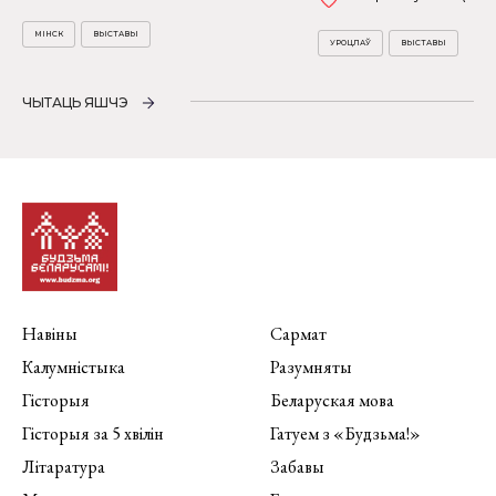
МІНСК
ВЫСТАВЫ
УРОЦЛАЎ
ВЫСТАВЫ
ЧЫТАЦЬ ЯШЧЭ
Навіны
Сармат
Калумністыка
Разумняты
Гісторыя
Беларуская мова
Гісторыя за 5 хвілін
Гатуем з «Будзьма!»
Літаратура
Забавы