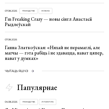
07.08.2026
ГРАМАДСТВА
МУЗЫКА
I’m Freaking Crazy — новы сінгл Анастасіі
Рыдлеўскай
07.08.2026
Ганна Златкоўская: «Няхай не перамаглі, але
магчы — гэта рабіць і не здавацца, нават цяпер,
нават у думках»
ЧЫТАЦЬ ЯШЧЭ
Папулярнае
04.08.2026
ГРАМАДСТВА
ЛІТАРАТУРА