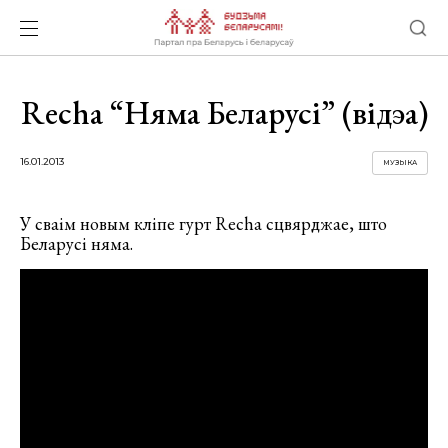
Recha “Няма Беларусі” (відэа)
16.01.2013
МУЗЫКА
У сваім новым кліпе гурт Recha сцвярджае, што
Беларусі няма.