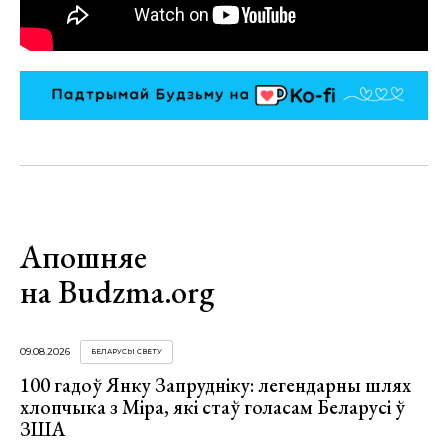
Апошняе
на Budzma.org
09.08.2026
БЕЛАРУСЫ СВЕТУ
100 гадоў Янку Запрудніку: легендарны шлях
хлопчыка з Міра, які стаў голасам Беларусі ў
ЗША