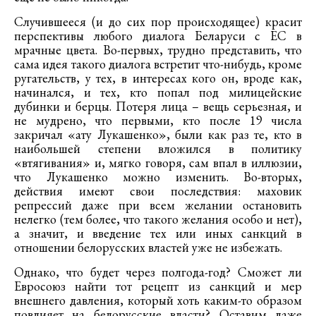
Случившееся (и до сих пор происходящее) красит
перспективы любого диалога Беларуси с ЕС в
мрачные цвета. Во-первых, трудно представить, что
сама идея такого диалога встретит что-нибудь, кроме
ругательств, у тех, в интересах кого он, вроде как,
начинался, и тех, кто попал под милицейские
дубинки и берцы. Потеря лица – вещь серьезная, и
не мудрено, что первыми, кто после 19 числа
закричал «ату Лукашенко», были как раз те, кто в
наибольшей степени вложился в политику
«втягивания» и, мягко говоря, сам впал в иллюзии,
что Лукашенко можно изменить. Во-вторых,
действия имеют свои последствия: маховик
репрессий даже при всем желании остановить
нелегко (тем более, что такого желания особо и нет),
а значит, и введение тех или иных санкций в
отношении белорусских властей уже не избежать.
Однако, что будет через полгода-год? Сможет ли
Евросоюз найти тот рецепт из санкций и мер
внешнего давления, который хоть каким-то образом
повлияет на белорусские власти? Оставим даже