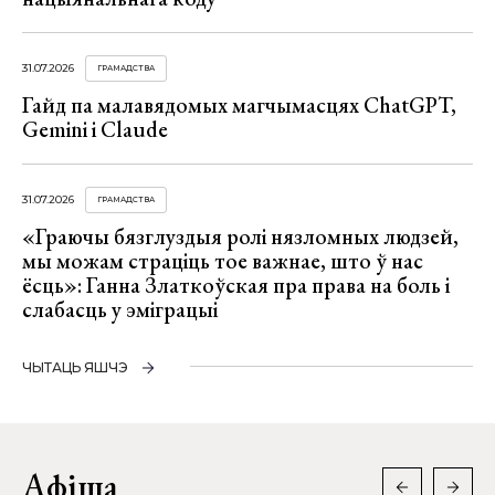
31.07.2026
ГРАМАДСТВА
Гайд па малавядомых магчымасцях ChatGPT,
Gemini і Claude
31.07.2026
ГРАМАДСТВА
«Граючы бязглуздыя ролі нязломных людзей,
мы можам страціць тое важнае, што ў нас
ёсць»: Ганна Златкоўская пра права на боль і
слабасць у эміграцыі
ЧЫТАЦЬ ЯШЧЭ
Афіша