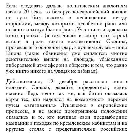
Если следовать дальше политическим аналогиям
начала 20 века, то белорусско-европейский диалог
по сути был пактом о ненападении между
сторонами, между которыми неизбежно рано или
поздно вспыхнул бы конфликт. Участники и адвокаты
этого процесса (в том числе и автор этих строк)
встали в роли такого коллективного Сталина,
прозевавшего основной удар, в лучшем случае – попа
Гапона (такие обвинения уже сыплются: многие
действительно вышли на площадь, убаюканные
либеральной атмосферой в обществе и тем, что давно
уже никто никого на улицах не избивал).
Действительно, 19 декабря рассыпало много
иллюзий. Однако, давайте определимся, каких
именно. Ведь точно так же, как битой оказалась
карта тех, кто надеялся на возможность перемен
путем «втягивания» Лукашенко в европейские
процессы, в не менее проигрышном положении
оказались и те, кто начинал свои предвыборные
кампании в походах по кремлевским кабинетам и на
круглых столах с представителями российских