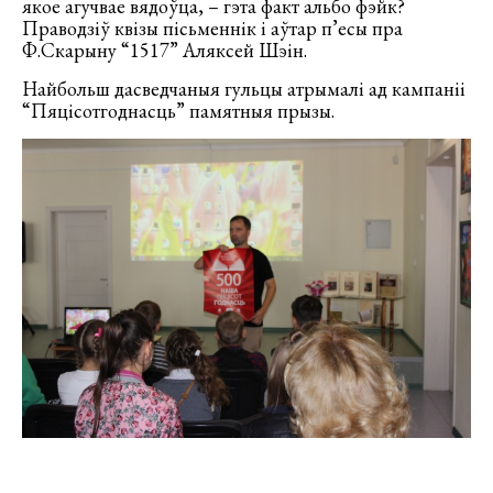
якое агучвае вядоўца, – гэта факт альбо фэйк?
Праводзіў квізы пісьменнік і аўтар п’есы пра
Ф.Скарыну “1517” Аляксей Шэін.
Найбольш дасведчаныя гульцы атрымалі ад кампаніі
“Пяцісотгоднасць” памятныя прызы.