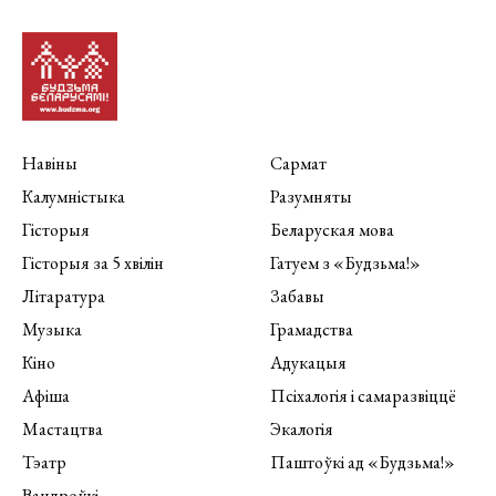
Навіны
Сармат
Калумністыка
Разумняты
Гісторыя
Беларуская мова
Гісторыя за 5 хвілін
Гатуем з «Будзьма!»
Літаратура
Забавы
Музыка
Грамадства
Кіно
Адукацыя
Афіша
Псіхалогія і самаразвіццё
Мастацтва
Экалогія
Тэатр
Паштоўкі ад «Будзьма!»
Вандроўкі