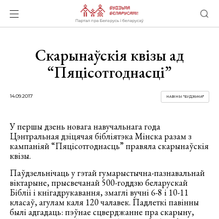
Скарынаўскія квізы ад
“Пяцісотгоднасці”
14.09.2017
НАВІНЫ "БУДЗЬМА!"
У першы дзень новага навучальнага года
Цэнтральная дзіцячая бібліятэка Мінска разам з
кампаніяй “Пяцісотгоднасць” правяла скарынаўскія
квізы.
Паўдзельнічаць у гэтай гумарыстычна-пазнавальнай
віктарыне, прысвечанай 500-годдзю беларускай
Бібліі і кнігадрукавання, змаглі вучні 6-8 і 10-11
класаў, агулам каля 120 чалавек. Падлеткі павінны
былі адгадаць: пэўнае сцверджанне пра скарыну,