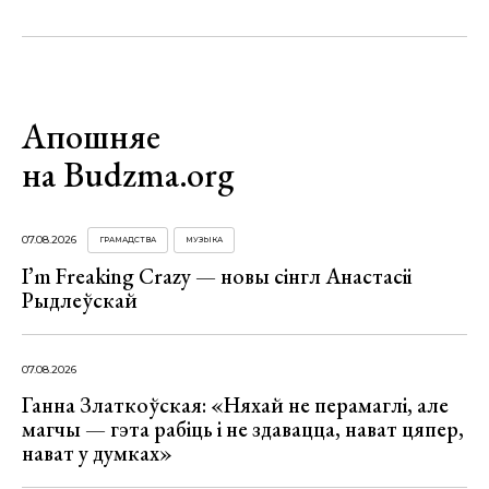
Апошняе
на Budzma.org
07.08.2026
ГРАМАДСТВА
МУЗЫКА
I’m Freaking Crazy — новы сінгл Анастасіі
Рыдлеўскай
07.08.2026
Ганна Златкоўская: «Няхай не перамаглі, але
магчы — гэта рабіць і не здавацца, нават цяпер,
нават у думках»