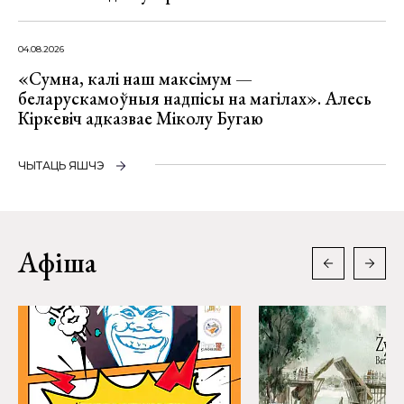
04.08.2026
«Сумна, калі наш максімум —
беларускамоўныя надпісы на магілах». Алесь
Кіркевіч адказвае Міколу Бугаю
ЧЫТАЦЬ ЯШЧЭ
Афіша