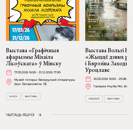
Выстава «Графічныя
Выстава Вольгі На
афарызмы Міхаіла
«Жыццё дзвюх рэк
Лісоўскага» ў Мінску
і Бярэзіна Заходня
Уроцлаве
17.03.2026 16:00 - 31.12.2026 17:00
26.03.2026 16:00 - 25.08.202
Музей гісторыі беларускай літаратуры
(вул. Багдановіча, 13)
Галерэя Клуба MiL (Kościu
МІНСК
ВЫСТАВЫ
УРОЦЛАЎ
ВЫСТАВЫ
ЧЫТАЦЬ ЯШЧЭ