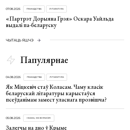
07.08.2026
ГРАМАДСТВА
ЛІТАРАТУРА
«Партрэт Дорыяна Грэя» Оскара Уайльда
выдалі па-беларуску
ЧЫТАЦЬ ЯШЧЭ
Папулярнае
04.08.2026
ГРАМАДСТВА
ЛІТАРАТУРА
Як Міцкевіч стаў Коласам. Чаму класік
беларускай літаратуры карыстаўся
псеўданімам замест уласнага прозвішча?
05.08.2026
«МАМА, НЕ ЖУРЫСЯ!»
Залегчы на дно ў Крыме